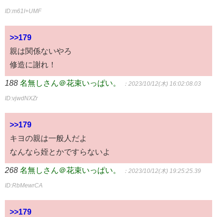
ID:m61I+UMF
>>179
親は関係ないやろ
修造に謝れ！
188
名無しさん＠花束いっぱい。
：2023/10/12(木) 16:02:08.03
ID:vjwdNXZr
>>179
キヨの親は一般人だよ
なんなら姪とかですらないよ
268
名無しさん＠花束いっぱい。
：2023/10/12(木) 19:25:25.39
ID:RbMewrCA
>>179