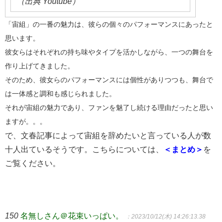
（出典 Youtube）
「宙組」の一番の魅力は、彼らの個々のパフォーマンスにあったと
思います。
彼女らはそれぞれの持ち味やタイプを活かしながら、一つの舞台を
作り上げてきました。
そのため、彼女らのパフォーマンスには個性がありつつも、舞台で
は一体感と調和も感じられました。
それが宙組の魅力であり、ファンを魅了し続ける理由だったと思い
ますが。。。
で、文春記事によって宙組を辞めたいと言っている人が数
十人出ているそうです。こちらについては、
＜まとめ＞
を
ご覧ください。
150
名無しさん＠花束いっぱい。
：2023/10/12(木) 14:26:13.38