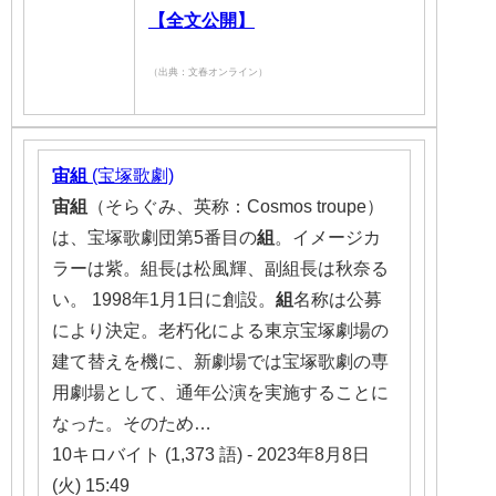
【全文公開】
（出典：文春オンライン）
宙組
(宝塚歌劇)
宙組
（そらぐみ、英称：Cosmos troupe）
は、宝塚歌劇団第5番目の
組
。イメージカ
ラーは紫。組長は松風輝、副組長は秋奈る
い。 1998年1月1日に創設。
組
名称は公募
により決定。老朽化による東京宝塚劇場の
建て替えを機に、新劇場では宝塚歌劇の専
用劇場として、通年公演を実施することに
なった。そのため…
10キロバイト (1,373 語) - 2023年8月8日
(火) 15:49