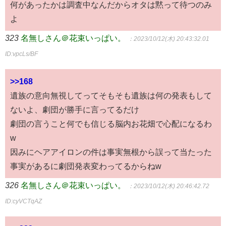
何があったかは調査中なんだからオタは黙って待つのみ
よ
323
名無しさん＠花束いっぱい。
：2023/10/12(木) 20:43:32.01
ID:vpcLs/BF
>>168
遺族の意向無視してってそもそも遺族は何の発表もして
ないよ、劇団が勝手に言ってるだけ
劇団の言うこと何でも信じる脳内お花畑で心配になるわ
w
因みにヘアアイロンの件は事実無根から誤って当たった
事実があるに劇団発表変わってるからねw
326
名無しさん＠花束いっぱい。
：2023/10/12(木) 20:46:42.72
ID:cyVCTqAZ