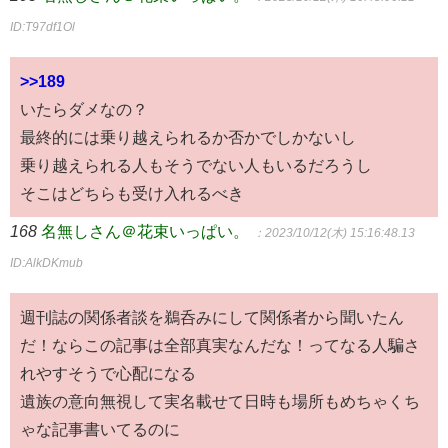
ID:T97df1Ol
>>189
いたらダメなの？
最終的には乗り越えられるか否かでしかないし
乗り越えられる人もそうでない人もいるだろうし
そこはどちらも受け入れるべき
168
名無しさん＠花束いっぱい。
：2023/10/12(木) 15:16:48.13
ID:AlkDKmub
週刊誌の関係者談を鵜呑みにして関係者から聞いたん
だ！ならこの記事は全部真実なんだな！ってなる人騙さ
れやすそうで心配になる
遺族の意向無視して実名載せて日時も場所もめちゃくち
ゃな記事書いてるのに