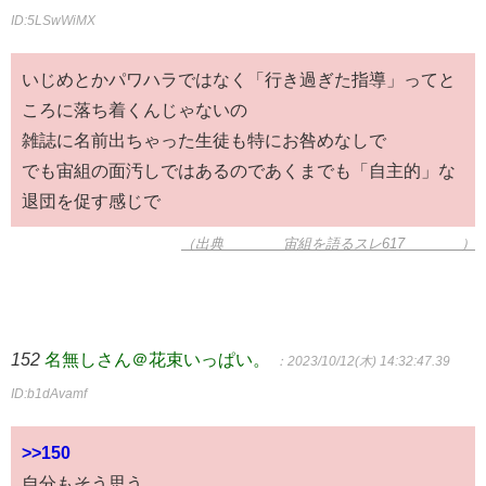
ID:5LSwWiMX
いじめとかパワハラではなく「行き過ぎた指導」ってと
ころに落ち着くんじゃないの
雑誌に名前出ちゃった生徒も特にお咎めなしで
でも宙組の面汚しではあるのであくまでも「自主的」な
退団を促す感じで
（出典 ∞∞∞∞宙組を語るスレ617∞∞∞∞）
152
名無しさん＠花束いっぱい。
：2023/10/12(木) 14:32:47.39
ID:b1dAvamf
>>150
自分もそう思う