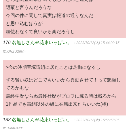
隠蔽と言うんだろうな
今回の件に関して真実は報道の通りなんだ
と思い込むほうが
頭使わなくて良いから楽だろうし
176
名無しさん＠花束いっぱい。
：2023/10/12(木) 15:44:09.15
ID:QH2U26Nn
>今の時期宝塚宙組に居たことは足枷になるし
ずる賢い奴はどこでもいいから異動させて！って懇願し
てるかもな
最終学歴ならぬ最終社歴がプロフに載る時は載るから
1作品でも宙組以外の組に在籍出来たらいいね(棒)
183
名無しさん＠花束いっぱい。
：2023/10/12(木) 15:56:58.05
ID:1I9FkGJT