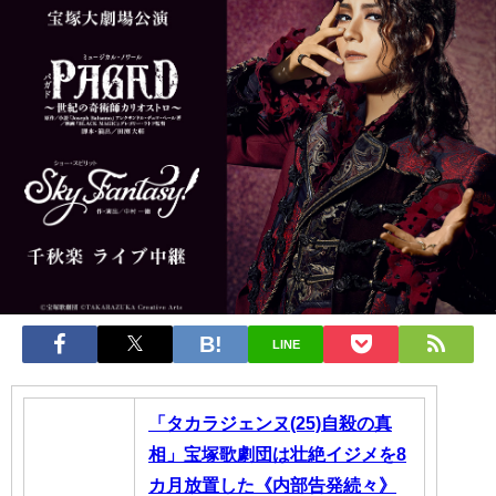
LINE
「タカラジェンヌ(25)自殺の真
相」宝塚歌劇団は壮絶イジメを8
カ月放置した《内部告発続々》