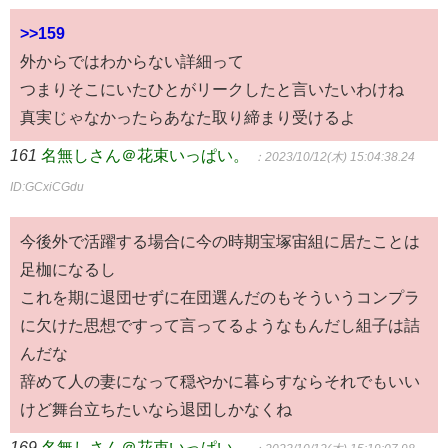
>>159
外からではわからない詳細って
つまりそこにいたひとがリークしたと言いたいわけね
真実じゃなかったらあなた取り締まり受けるよ
161
名無しさん＠花束いっぱい。
：2023/10/12(木) 15:04:38.24
ID:GCxiCGdu
今後外で活躍する場合に今の時期宝塚宙組に居たことは
足枷になるし
これを期に退団せずに在団選んだのもそういうコンプラ
に欠けた思想ですって言ってるようなもんだし組子は詰
んだな
辞めて人の妻になって穏やかに暮らすならそれでもいい
けど舞台立ちたいなら退団しかなくね
169
名無しさん＠花束いっぱい。