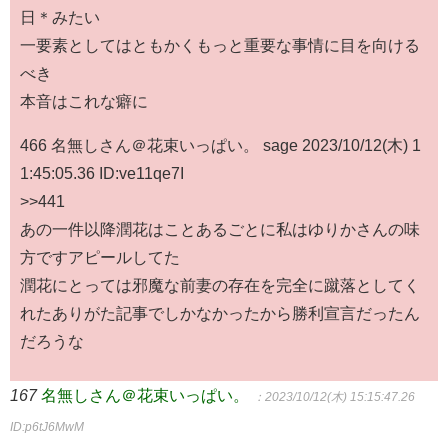
日＊みたい
一要素としてはともかくもっと重要な事情に目を向ける
べき
本音はこれな癖に
466 名無しさん＠花束いっぱい。 sage 2023/10/12(木) 1
1:45:05.36 ID:ve11qe7I
>>441
あの一件以降潤花はことあるごとに私はゆりかさんの味
方ですアピールしてた
潤花にとっては邪魔な前妻の存在を完全に蹴落としてく
れたありがた記事でしかなかったから勝利宣言だったん
だろうな
167
名無しさん＠花束いっぱい。
：2023/10/12(木) 15:15:47.26
ID:p6tJ6MwM