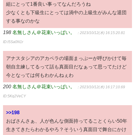
組にとって1番良い事ってなんだろうね
少なくとも下級生にとっては渦中の上級生がみんな退団
する事なのかな
198
名無しさん＠花束いっぱい。
：2023/10/12(木) 16:15:20.81
ID:l5Sa0N1r
アナスタシアのアカペラの場面まっぷーが呼びかけて毎
朝自主練してるって話も真面目だなぁって思ってたけど
今となっては何もわかんねぇわ
200
名無しさん＠花束いっぱい。
：2023/10/12(木) 16:17:10.69
ID:5Kq2VeCY
>>198
おばさんさぁ、人が色んな側面持ってることくらい50年
生きてきたらわかるやろ？そういう真面目で舞台にかけ