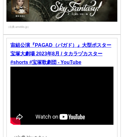
（出典 ameblo.jp）
宙組公演『PAGAD（パガド）』大型ポスター
宝塚大劇場 2023年8月 / タカラヅカスター
#shorts #宝塚歌劇団 - YouTube