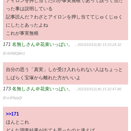
アイロンを押し当てたのが事実無根であって誤って当た
った事は説明している
記事読んだ？わざとアイロンを押し当ててじゅくじゅく
にしたとあったよね
これが事実無根
171
名無しさん＠花束いっぱい。
：2023/10/12(木) 15:23:24.32
ID:6rRBQBH1
自分の思う「真実」しか受け入れられない人はちょっと
しばらく宝塚から離れた方がいいよ
173
名無しさん＠花束いっぱい。
：2023/10/12(木) 15:32:47.86
ID:e3FbjqQI
>>171
ほんとこれ
どんな調査結果が出ても思ったのと違えば