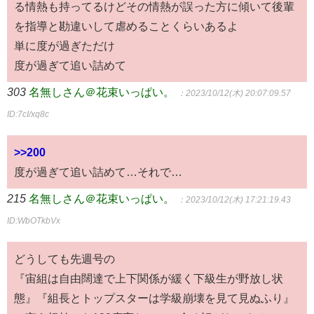
る情熱も持ってるけどその情熱が誤った方に傾いて後輩
を指導と勘違いして虐めることくらいあるよ
単に度が過ぎただけ
度が過ぎて追い詰めて
303
名無しさん＠花束いっぱい。
：2023/10/12(木) 20:07:09.57
ID:7cI/xq8c
>>200
度が過ぎて追い詰めて…それで…
215
名無しさん＠花束いっぱい。
：2023/10/12(木) 17:21:19.43
ID:WbOTkbVx
どうしても先週号の
『宙組は自由闊達で上下関係が緩く下級生が野放し状
態』『組長とトップスターは学級崩壊を見て見ぬふり』