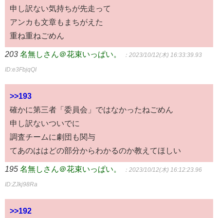
申し訳ない気持ちが先走って
アンカも文章もまちがえた
重ね重ねごめん
203
名無しさん＠花束いっぱい。
：2023/10/12(木) 16:33:39.93
ID:e3FbjqQI
>>193
確かに第三者「委員会」ではなかったねごめん
申し訳ないついでに
調査チームに劇団も関与
てあのははどの部分からわかるのか教えてほしい
195
名無しさん＠花束いっぱい。
：2023/10/12(木) 16:12:23.96
ID:ZJkj98Ra
>>192