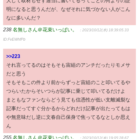
大して取材もせず適当に書いてるってことの何よりの証
明になると思うんだが、なぜそれに気づかない人がこん
なに多いんだ？
238
名無しさん＠花束いっぱい。
：2023/10/12(木) 18:39:05.33
ID:FvEWhfPb
>>223
それ言ってるのはそもそも宙組のアンチだったりモメサ
だと思う
そもそもこの件より前からずっと宙組のこと叩いてるや
つらいたからそいつらが記事に乗じて叩いてるだけよ
まともなファンならどう見ても信憑性が低い支離滅裂な
記事だってすぐ分かるからどれだけ記事が出たってもは
や無意味だし逆に文春自己保身で焦ってるなとしか思え
ん
255
名無しさん＠花束いっぱい。
：2023/10/12(木) 19:05:28.67