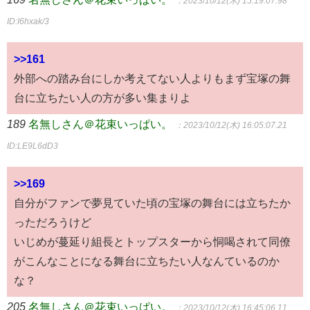
：2023/10/12(木) 15:19:07.98
ID:I6hxak/3
>>161
外部への踏み台にしか考えてない人よりもまず宝塚の舞
台に立ちたい人の方が多い集まりよ
189
名無しさん＠花束いっぱい。
：2023/10/12(木) 16:05:07.21
ID:LE9L6dD3
>>169
自分がファンで夢見ていた頃の宝塚の舞台には立ちたか
っただろうけど
いじめが蔓延り組長とトップスターから恫喝されて同僚
がこんなことになる舞台に立ちたい人なんているのか
な？
205
名無しさん＠花束いっぱい。
：2023/10/12(木) 16:45:06.11