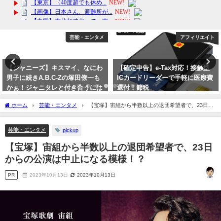
アフィリエイト
芸能・エンタメ
【確定申告】e-Tax対応！接触型
【文春砲】テレビ朝日が東京・お
ICカードリーダーで手軽に医療費
台場有明にジャニーズ劇場開業で
還付！節税
2日の記者会見は井ノ原快彦の隣
にテレ朝が着席か？帝国劇場出禁
2024年1月27日
ホーム
芸能・エンタメ
【宝塚】宙組から半数以上の退団希望者で、23日か
で開き直りか？
らの公演は中止になる模様！？
2023年9月29日
芸能・エンタメ
pickup
【宝塚】宙組から半数以上の退団希望者で、23日
からの公演は中止になる模様！？
PR
2023年10月13日
2023年10月13日