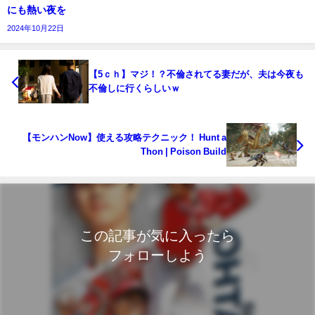
にも熱い夜を
2024年10月22日
【5ｃｈ】マジ！？不倫されてる妻だが、夫は今夜も
不倫しに行くらしいｗ
【モンハンNow】使える攻略テクニック！ Hunt a
Thon | Poison Build
この記事が気に入ったら
フォローしよう