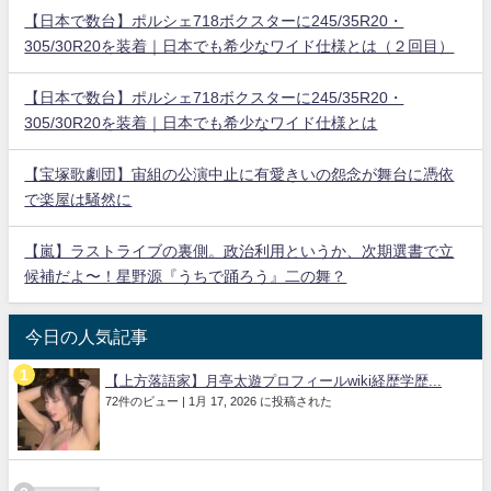
【日本で数台】ポルシェ718ボクスターに245/35R20・
305/30R20を装着｜日本でも希少なワイド仕様とは（２回目）
【日本で数台】ポルシェ718ボクスターに245/35R20・
305/30R20を装着｜日本でも希少なワイド仕様とは
【宝塚歌劇団】宙組の公演中止に有愛きいの怨念が舞台に憑依
で楽屋は騒然に
【嵐】ラストライブの裏側。政治利用というか、次期選書で立
候補だよ〜！星野源『うちで踊ろう』二の舞？
今日の人気記事
【上方落語家】月亭太遊プロフィールwiki経歴学歴...
72件のビュー
|
1月 17, 2026 に投稿された