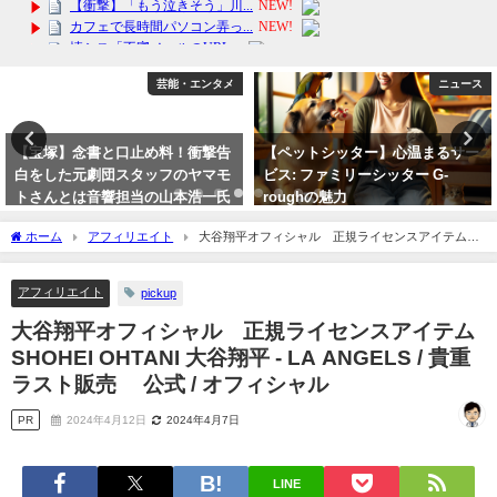
ニュース
芸能・エンタメ
【ペットシッター】心温まるサー
【問題児？】天彩峰里は過去にも
ビス: ファミリーシッター G-
組替えしていた！星組→宙組→月
roughの魅力
組か退団か？ 気になる今後につい
て衝撃情報！
2025年1月24日
ホーム
アフィリエイト
大谷翔平オフィシャル 正規ライセンスアイテム
2023年10月7日
SHOHEI OHTANI 大谷翔平 - LA ANGELS / 貴重ラスト販売 公式 / オフィシャル
アフィリエイト
pickup
大谷翔平オフィシャル 正規ライセンスアイテム
SHOHEI OHTANI 大谷翔平 - LA ANGELS / 貴重
ラスト販売 公式 / オフィシャル
PR
2024年4月12日
2024年4月7日
LINE