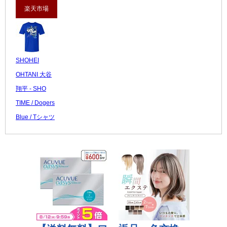
楽天市場
SHOHEI
OHTANI 大谷
翔平 - SHO
TIME / Dogers
Blue / Tシャツ
/ メ...
3,980 円
レビュー数：5