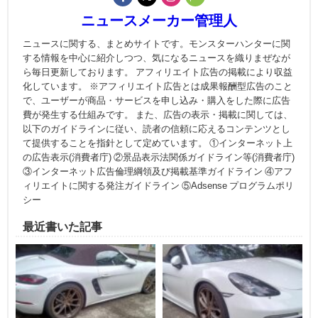
ニュースメーカー管理人
ニュースに関する、まとめサイトです。モンスターハンターに関
する情報を中心に紹介しつつ、気になるニュースを織りまぜなが
ら毎日更新しております。 アフィリエイト広告の掲載により収益
化しています。 ※アフィリエイト広告とは成果報酬型広告のこと
で、ユーザーが商品・サービスを申し込み・購入をした際に広告
費が発生する仕組みです。 また、広告の表示・掲載に関しては、
以下のガイドラインに従い、読者の信頼に応えるコンテンツとし
て提供することを指針として定めています。 ①インターネット上
の広告表示(消費者庁) ②景品表示法関係ガイドライン等(消費者庁)
③インターネット広告倫理綱領及び掲載基準ガイドライン ④アフ
ィリエイトに関する発注ガイドライン ⑤Adsense プログラムポリ
シー
最近書いた記事