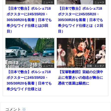
ニュース
ニュース
【日本で数台】ポルシェ718
【日本で数台】ポルシェ718
ボクスターに245/35R20・
ボクスターに245/35R20・
305/30R20を装着｜日本でも
305/30R20を装着｜日本でも
希少なワイド仕様とは(3回
希少なワイド仕様とは（２回
目）
目）
ニュース
芸能・エンタメ
【日本で数台】ポルシェ718
【宝塚歌劇団】宙組の公演中
ボクスターに245/35R20・
止に有愛きいの怨念が舞台に
305/30R20を装着｜日本でも
憑依で楽屋は騒然に
希少なワイド仕様とは
コメント
※