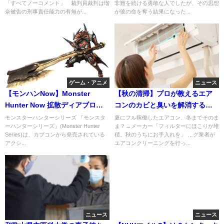
「すべてノーコメント」 裁判員裁判は瑠
非難を続ける勇敢な人でしたが、その思想
奈被告の刑事責任能力の有無が...
が彼の命を奪う結果になった...
ゲーム・アニメ
ニュース
【モンハンNow】Monster
【秋の清掃】プロが教えるエア
Hunter Now 拡散ディアブロス
コンのカビと臭いを解消する方
弓装備 無属性最強火力
法！
モンスターハンターシリーズ 『モンスタ
夏にフル稼働したエアコン、冬までそのま
ーハンターシリーズ』(Monster Hunter
ま？→メーカー「フィルターにほこりが堆
Series)は、カプコンから発売されている
積。秋のうちにお手入れを」 …グ業者が
アクシ...
エアコンクリーニングを行っ...
ニュース
ニュース