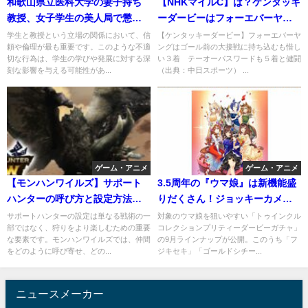
和歌山県立医科大学の妻子持ち
【NHKマイルC】は？ケンタッキ
教授、女子学生の美人局で懲戒
ーダービーはフォーエバーヤン
解雇！
グ3着、テーオーパスワード5着
学生と教授という立場の関係において、信
【ケンタッキーダービー】フォーエバーヤ
頼や倫理が最も重要です。このような不適
ングはゴール前の大接戦に持ち込むも惜し
ゲット！
切な行為は、学生の学びや発展に対する深
い３着 テーオーパスワードも５着と健闘
刻な影響を与える可能性があ...
（出典：中日スポーツ） ...
ゲーム・アニメ
ゲーム・アニメ
【モンハンワイルズ】サポート
3.5周年の『ウマ娘』は新機能盛
ハンターの呼び方と設定方法
りだくさん！ジョッキーカメラ
【モンスターハンターワイル
のような新視点、温泉イベント
サポートハンターの設定は単なる戦術の一
対象のウマ娘を狙いやすい「トゥインクル
部ではなく、狩りをより楽しむための重要
コレクションプリティーダービーガチャ」
ズ】
では嬉しい追加仕様も
な要素です。モンハンワイルズでは、仲間
の9月ラインナップが公開。このうち「フ
をどのように呼び寄せ、どの...
ジキセキ」「ゴールドシチー...
ニュースメーカー