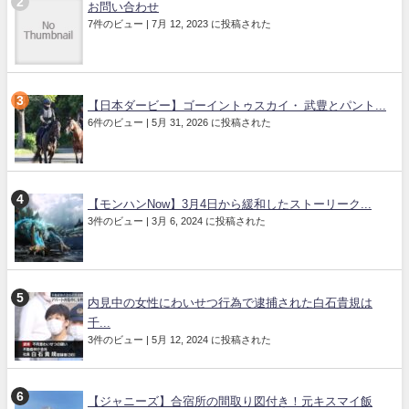
お問い合わせ
7件のビュー
|
7月 12, 2023 に投稿された
【日本ダービー】ゴーイントゥスカイ・ 武豊とパント...
6件のビュー
|
5月 31, 2026 に投稿された
【モンハンNow】3月4日から緩和したストーリーク...
3件のビュー
|
3月 6, 2024 に投稿された
内見中の女性にわいせつ行為で逮捕された白石貴規は
千...
3件のビュー
|
5月 12, 2024 に投稿された
【ジャニーズ】合宿所の間取り図付き！元キスマイ飯