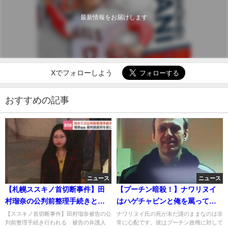
最新情報をお届けします
Xでフォローしよう
おすすめの記事
ニュース
ニュース
【札幌ススキノ首切断事件】田
【プーチン暗殺！】ナワリヌイ
村瑠奈の公判前整理手続きと
はハゲチャビンと俺を罵ってい
は。弁護士は全て黙秘
た！ロシア独裁者プーチン談ｗ
【ススキノ首切断事件】田村瑠奈被告の公
ナワリヌイ氏の死が未だ謎のままなのは非
判前整理手続き行われる 被告の弁護人
常に心配です。彼はプーチン政権に対して