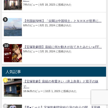
た...
7件のビュー
|
9月 18, 2023 に投稿された
【売国奴NHK】「尖閣は中国領土」とＮＨＫが世界に...
6件のビュー
|
8月 21, 2024 に投稿された
【宝塚歌劇団】宙組に何か動きが出てきたみたいｗFF...
5件のビュー
|
3月 20, 2024 に投稿された
人気記事
【宝塚歌劇】宙組の有愛きい（井上奈美）と双子の妹
で...
18.6k件のビュー
|
10月 1, 2023 に投稿された
【悪●じゅり】宝塚歌劇団宙組公演の中止の闇。天彩峰...