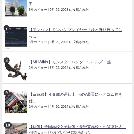
田...
3件のビュー
|
9月 29, 2023 に投稿された
【モンハン】モンハンプレイヤー「ひと狩り行ってら
っ...
3件のビュー
|
6月 29, 2025 に投稿された
【MHWilds】モンスターハンターワイルズ 誰...
2件のビュー
|
3月 22, 2024 に投稿された
【京急線】４８歳の運転士、保安装置にヘアゴム巻き
付...
2件のビュー
|
4月 20, 2024 に投稿された
【駅伝】全国高校女子駅伝・長野東高校・久保凛16人...
2件のビュー
|
12月 23, 2024 に投稿された