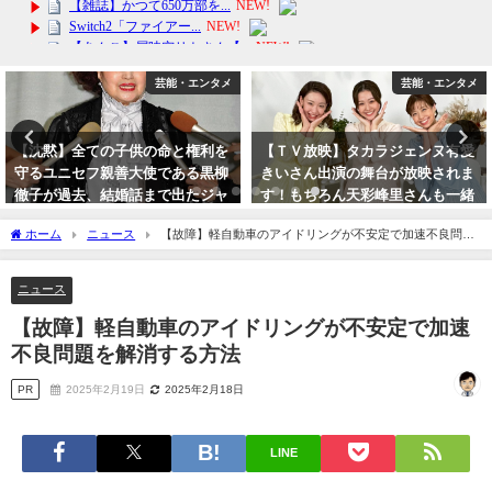
・エンタメ
芸能・エンタメ
芸能
と権利を
【ＴＶ放映】タカラジェンヌ有愛
【WEST.】初のベスト
ある黒柳
きいさん出演の舞台が放映されま
AWARD (初回盤DVD＋
出たジャ
す！もちろん天彩峰里さんも一緒
トステッカー付き
する訳が
です。
2024年2月4日
ホーム
ニュース
【故障】軽自動車のアイドリングが不安定で加速不良問題
2023年10月8日
を解消する方法
ニュース
【故障】軽自動車のアイドリングが不安定で加速
不良問題を解消する方法
PR
2025年2月19日
2025年2月18日
LINE