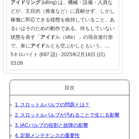
アイドリング
(idling) は、機械・設備・人員な
どが、主目的（推進など）に貢献せず、しかし
稼働に即応できる様態を維持していること、あ
るいはそのための動作である。何もしていない
状態を表す「
アイド
ル（idle）」の現在進行形
で、単に
アイド
ルとも空ぶかしともいう。…
5キロバイト (697 語) - 2025年2月16日 (日)
03:09
目次
1. スロットルバルブの問題とは？
2. スロットルバルブが汚れることで生じる影響
3. IACバルブの役割と故障の影響
4. 定期メンテナンスの重要性