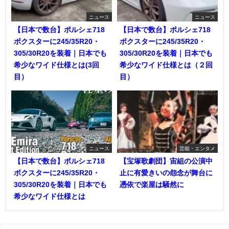
ニュース
ニュース
【日本で数台】ポルシェ718
【日本で数台】ポルシェ718
ボクスターに245/35R20・
ボクスターに245/35R20・
305/30R20を装着｜日本でも
305/30R20を装着｜日本でも
希少なワイド仕様とは(3回
希少なワイド仕様とは（２回
目）
目）
ニュース
芸能・エンタメ
【日本で数台】ポルシェ718
【宝塚歌劇団】宙組の公演中
ボクスターに245/35R20・
止に有愛きいの怨念が舞台に
305/30R20を装着｜日本でも
憑依で楽屋は騒然に
希少なワイド仕様とは