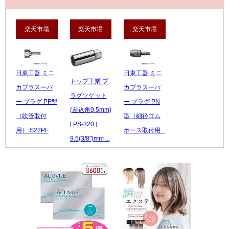
楽天市場
楽天市場
楽天市場
日東工器 ミニ
日東工器 ミニ
トップ工業 プ
カプラスーパ
カプラスーパ
ラグソケット
ー プラグ PF型
ー プラグ PN
(差込角9.5mm)
（吹管取付
型（細径ゴム
[ PS-320 ]
用） S22PF
ホース取付用...
9.5(3/8")mm ...
Mi...
1,547 円
1,599 円
1,297 円
レビュー数：0
レビュー数：0
レビュー数：0