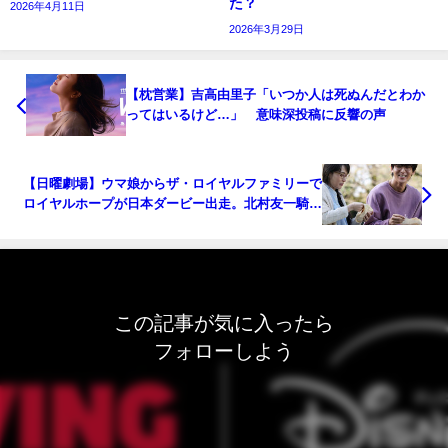
た？
2026年4月11日
2026年3月29日
【枕営業】吉高由里子「いつか人は死ぬんだとわか
ってはいるけど…」 意味深投稿に反響の声
【日曜劇場】ウマ娘からザ・ロイヤルファミリーで
ロイヤルホープが日本ダービー出走。北村友一騎手
登場。
この記事が気に入ったら
フォローしよう