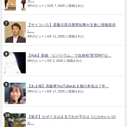
ギ...
3件のビュー
|
10月 7, 2025 に投稿された
【サイコパス】斎藤元彦兵庫県知事が文春に情報提供
し...
3件のビュー
|
4月 12, 2025 に投稿された
【Ado】新曲「ビバリウム」で自身初“実写MV”公...
3件のビュー
|
3月 2, 2026 に投稿された
【あま猫】高級車YouTuberあま猫の本名は？年...
2件のビュー
|
8月 17, 2025 に投稿された
【柴犬】なぜイヌはまるでわが子のようにかわいいの
か...