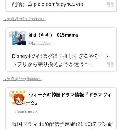
配信）📺 pic.x.com/sigy4CJVto
（出典 @miko_kandora）
kiki（キキ）_015mama
@kamjtbbbbd
Disney➕の配信が韓国推しすぎるやろー ネ
トフリから乗り換えようか迷う〜！
（出典 @kamjtbbbbd）
ヴィータ@韓国ドラマ情報『ドラマヴィ
ータ』
@asahiruwork
韓国ドラマ 11/8配信予定📽️ (21:10)テプン商