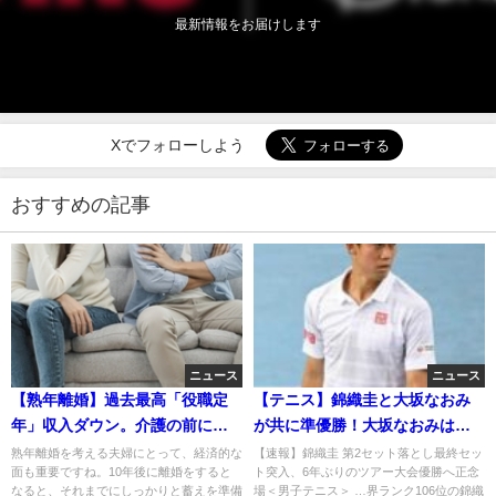
最新情報をお届けします
Xでフォローしよう
おすすめの記事
ニュース
ニュース
【熟年離婚】過去最高「役職定
【テニス】錦織圭と大坂なおみ
年」収入ダウン。介護の前に。
が共に準優勝！大坂なおみは二
高齢者独居貧困の実態。
人目妊娠か？次回は全豪オープ
熟年離婚を考える夫婦にとって、経済的な
【速報】錦織圭 第2セット落とし最終セッ
面も重要ですね。10年後に離婚をすると
ト突入、6年ぶりのツアー大会優勝へ正念
ン！
なると、それまでにしっかりと蓄えを準備
場＜男子テニス＞ …界ランク106位の錦織