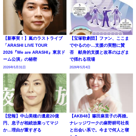
【新事実！】嵐のラストライブ
【宝塚歌劇団】ファン、ここま
「ARASHI LIVE TOUR
でやるのか…支援の実態に賛
2026『We are ARASHI』東京ド
否 献身的支援と改革のはざま
ーム公演」の秘密
で揺れる現場
2026年5月31日
2026年5月4日
【悲報】中山美穂の遺産20億
【AKB48】篠田麻里子の再婚。
円、息子が相続放棄ってマジ
ナレッジワークの麻野耕司社長
か…理由が重すぎる
と出会い系で。今まで何人と寝