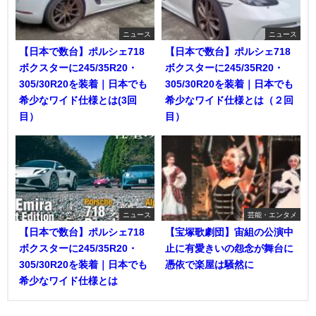
ニュース
ニュース
【日本で数台】ポルシェ718
【日本で数台】ポルシェ718
ボクスターに245/35R20・
ボクスターに245/35R20・
305/30R20を装着｜日本でも
305/30R20を装着｜日本でも
希少なワイド仕様とは(3回
希少なワイド仕様とは（２回
目）
目）
ニュース
芸能・エンタメ
【日本で数台】ポルシェ718
【宝塚歌劇団】宙組の公演中
ボクスターに245/35R20・
止に有愛きいの怨念が舞台に
305/30R20を装着｜日本でも
憑依で楽屋は騒然に
希少なワイド仕様とは