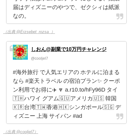
届はディズニーのやつで、ゼクシィは紙派
なの。
（出典 @Erzsebet_rozsa_）
しおん@副業で10万円チャレンジ
@cooljel7
#海外旅行 で人気エリアの ホテルに泊まる
なら #楽天トラベル の宿泊プラン✨ クーポ
ン利用でお得に✈️ 🔽 a.r10.to/hFy96D タイ
🇹🇭ハワイ グアム🇬🇺アメリカ🇺🇸 韓国
🇰🇷台湾🇹🇼香港🇭🇰シンガポール🇸🇬 デ
ィズニー 上海 サイパン #ad
（出典 @cooljel7）