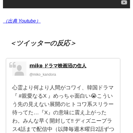
（出典 Youtube）
＜ツイッターの反応＞
𝕞𝕚𝕜𝕠 ドラマ映画沼の住人
@miko_kandora
心霊より何より人間がコワイ、韓国ドラマ
『 #親愛なるX 』めっちゃ面白い😭こうい
う先の見えない展開のヒトコワ系スリラー
待ってた…『X』の意味に震え上がった
わ。みんな早く開封して‼︎ ディズニープラ
ス4話まで配信中（以降毎週木曜日2話ずつ