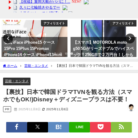
アフィリエイト
アフィリエイト
hone15 ケース
【スマホ】MOTOROLA moto
【クーポンで
 15Promax
g50 5Gがリーズナブルでハイスペ
で500円オフ
ス iPhone13mini
ック！256GBで２万円台！しかも
中さんが登場
中国製ではないのが良い！
2024年3月14日
ホーム
芸能・エンタメ
【裏技】日本で韓国ドラマTVNを観る方法（スマホ
2024年3月25日
でもOK!)Disney＋ディズニープラスは不要！
芸能・エンタメ
【裏技】日本で韓国ドラマTVNを観る方法（スマ
ホでもOK!)Disney＋ディズニープラスは不要！
PR
2025年11月8日
2025年11月8日
LINE