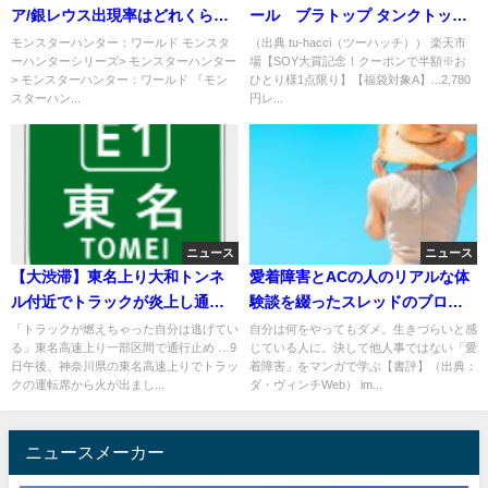
ア/銀レウス出現率はどれくら
ール ブラトップ タンクトップ
い？効率いい探し方も解説！
ブラキャミソール パジャマ ルー
モンスターハンター：ワールド モンスタ
（出典 tu-hacci（ツーハッチ）） 楽天市
ーハンターシリーズ> モンスターハンター
場【SOY大賞記念！クーポンで半額※お
ムウェア
> モンスターハンター：ワールド 『モン
ひとり様1点限り】【福袋対象A】...2,780
スターハン...
円レ...
ニュース
ニュース
【大渋滞】東名上り大和トンネ
愛着障害とACの人のリアルな体
ル付近でトラックが炎上し通行
験談を綴ったスレッドのブログ-
止め 周辺道路はクソ渋滞 運転手
聞いて学び、支え合いの輪を広
「トラックが燃えちゃった自分は逃げてい
自分は何をやってもダメ。生きづらいと感
る」東名高速上り一部区間で通行止め …9
じている人に。決して他人事ではない「愛
は逃げている
げる
日午後、神奈川県の東名高速上りでトラッ
着障害」をマンガで学ぶ【書評】（出典：
クの運転席から火が出まし...
ダ・ヴィンチWeb） im...
ニュースメーカー