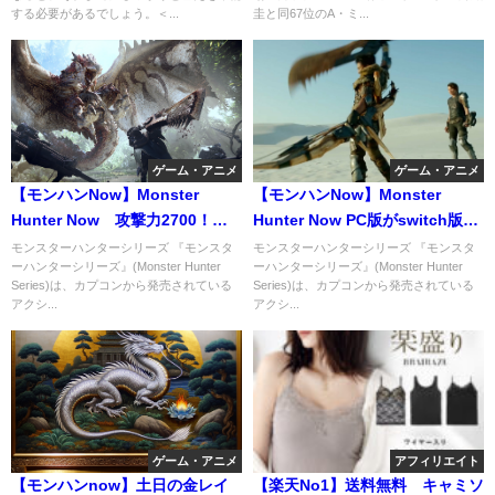
する必要があるでしょう。＜...
圭と同67位のA・ミ...
ゲーム・アニメ
ゲーム・アニメ
【モンハンNow】Monster
【モンハンNow】Monster
Hunter Now 攻撃力2700！？
Hunter Now PC版がswitch版と
火事場弓装備がヤバ
違い過ぎで高画質
モンスターハンターシリーズ 『モンスタ
モンスターハンターシリーズ 『モンスタ
ーハンターシリーズ』(Monster Hunter
ーハンターシリーズ』(Monster Hunter
Series)は、カプコンから発売されている
Series)は、カプコンから発売されている
アクシ...
アクシ...
ゲーム・アニメ
アフィリエイト
【モンハンnow】土日の金レイ
【楽天No1】送料無料 キャミソ