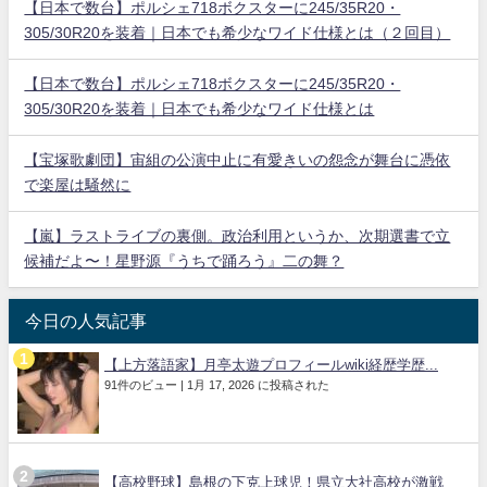
【日本で数台】ポルシェ718ボクスターに245/35R20・
305/30R20を装着｜日本でも希少なワイド仕様とは（２回目）
【日本で数台】ポルシェ718ボクスターに245/35R20・
305/30R20を装着｜日本でも希少なワイド仕様とは
【宝塚歌劇団】宙組の公演中止に有愛きいの怨念が舞台に憑依
で楽屋は騒然に
【嵐】ラストライブの裏側。政治利用というか、次期選書で立
候補だよ〜！星野源『うちで踊ろう』二の舞？
今日の人気記事
【上方落語家】月亭太遊プロフィールwiki経歴学歴...
91件のビュー
|
1月 17, 2026 に投稿された
【高校野球】島根の下克上球児！県立大社高校が激戦