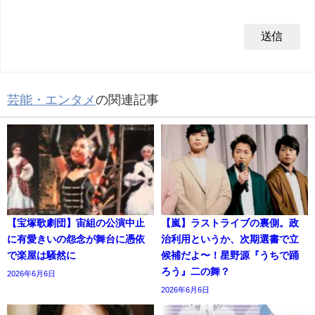
芸能・エンタメ
の関連記事
【宝塚歌劇団】宙組の公演中止
【嵐】ラストライブの裏側。政
に有愛きいの怨念が舞台に憑依
治利用というか、次期選書で立
で楽屋は騒然に
候補だよ〜！星野源『うちで踊
ろう』二の舞？
2026年6月6日
2026年6月6日