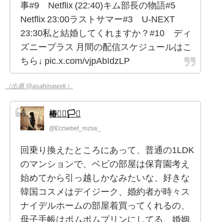
事#9 Netflix (22:40)キム部長の物語#5
Netflix 23:00ラストサマー#3 U-NEXT
23:30私と結婚してくれますか？#10 ディ
ズニープラス 月間の配信スケジュールはこ
ちら↓ pic.x.com/vjpAbIdzLP
（出典 @asahiruwork）
椿🏳️‍🌈🏳️‍⚧️
@Erzsebet_rozsa_
回乗り換えたところにあって、普通の1LDK
のマンションで、ベビの部屋は保育園考え
始めてから引っ越しかなみたいな、好きな
韓国コスメはデイジーク、婚約者が時々ス
ナイデルホームの部屋着買ってくれるの、
母子手帳はポムポムプリンにしてる、婚姻