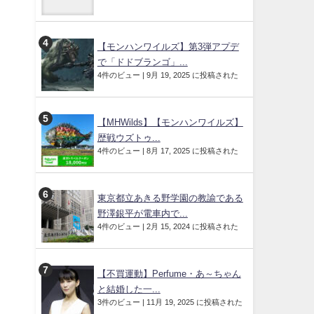
【モンハンワイルズ】第3弾アプデ
で「ドドブランゴ」...
4件のビュー
|
9月 19, 2025 に投稿された
【MHWilds】【モンハンワイルズ】
歴戦ウズトゥ...
4件のビュー
|
8月 17, 2025 に投稿された
東京都立あきる野学園の教諭である
野澤銀平が電車内で...
4件のビュー
|
2月 15, 2024 に投稿された
【不買運動】Perfume・あ～ちゃん
と結婚した一...
3件のビュー
|
11月 19, 2025 に投稿された