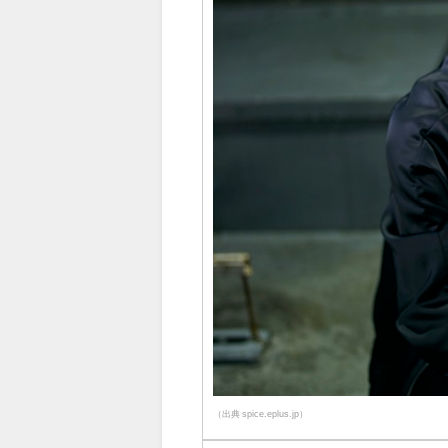
（出典 spice.eplus.jp）