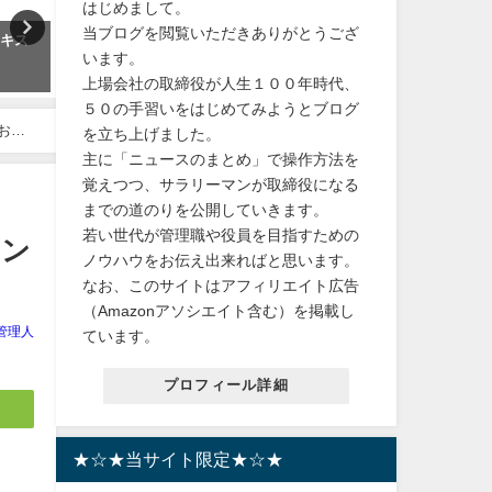
はじめまして。
当ブログを閲覧いただきありがとうござ
のキス
【楽天No1位】北海道産のお得な
【 鎧 甲冑】着用可能!! リ
います。
生ほたて貝柱どっさり1kg！送料
戦国武将 ! 五月人形、子ど
上場会社の取締役が人生１００年時代、
無料！
日、端午の節句、インテリ
イベントに最適。武士の末
５０の手習いをはじめてみようとブログ
2024年2月9日
貴殿に
お泊
を立ち上げました。
主に「ニュースのまとめ」で操作方法を
2024年3月12日
覚えつつ、サラリーマンが取締役になる
までの道のりを公開していきます。
若い世代が管理職や役員を目指すための
ァン
ノウハウをお伝え出来ればと思います。
なお、このサイトはアフィリエイト広告
（Amazonアソシエイト含む）を掲載し
管理人
ています。
プロフィール詳細
★☆★当サイト限定★☆★