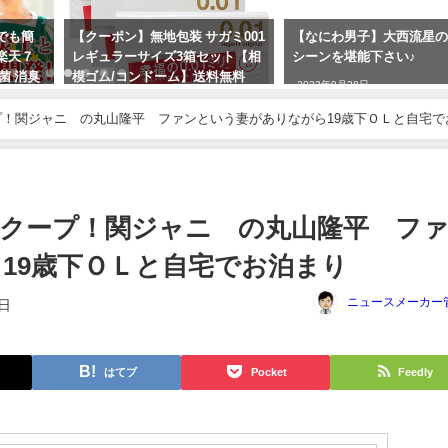
つでも簡
【クーポン】無地包装 サガミ001
【なにわ男子】大西流星
楽天７
レギュラーサイズ3箱セット【相
シーンを堪能下さい♪
菌 消臭
模ゴム/コンドーム】送料無料
2023年9月28日
地震対策
2024年6月2日
！関ジャニ∞の丸山隆平 ファンという妻がありながら19歳下ＯＬと自宅で
クープ！関ジャニ∞の丸山隆平 フ
19歳下ＯＬと自宅でお泊まり
ニュースメーカー
1日
はてブ
Pocket
Feedly