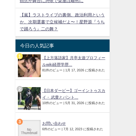
怨念が舞台に憑依で楽屋は騒然に
【嵐】ラストライブの裏側。政治利用という
か、次期選書で立候補だよ〜！星野源『うち
で踊ろう』二の舞？
今日の人気記事
【上方落語家】月亭太遊プロフィー
ルwiki経歴学歴...
81件のビュー
|
1月 17, 2026 に投稿された
【日本ダービー】ゴーイントゥスカ
イ・ 武豊とパント...
10件のビュー
|
5月 31, 2026 に投稿された
お問い合わせ
6件のビュー
|
7月 12, 2023 に投稿された