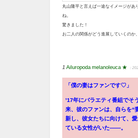
丸山隆平と言えば一途なイメージがあり
ね。
驚きました！
お二人の関係がどう進展していくのか
1
Ailuropoda melanoleuca ★
：202
「僕の妻はファンです♡」
’17年にバラエティ番組で
来、彼のファンは、自らを“
新し、彼女たちに向けて、愛
ている女性がいた――。