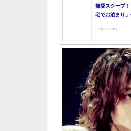
熱愛スクープ！
宅でお泊まり」
（出典：FRIDAY）