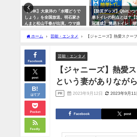
定の贅沢割
【NHK】大泉洋の「水曜どうで
【防災グッズ】Qbitい
しょう」を全国放送。明石家さ
単トイレの利点とは？【
んまと松山千春が出演。ウマ娘
冠達成】 簡易トイレ 除
も意識か？
携帯トイレ 送料無料！
ホーム
芸能・エンタメ
【ジャニーズ】熱愛スクープ
2023年10月9日
2024年3月3日
まり
芸能・エンタメ
Facebook
【ジャニーズ】熱愛ス
post
という妻がありながら
2023年9月12日
2023年9月1
PR
はてブ
Pocket
Facebook
post
Feedly