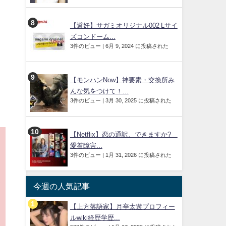
【避妊】サガミオリジナル002 Lサイ
ズコンドーム...
3件のビュー
|
6月 9, 2024 に投稿された
【モンハンNow】神要素・交換所み
んな気をつけて！...
3件のビュー
|
3月 30, 2025 に投稿された
【Netflix】恋の通訳、できますか?
愛着障害...
3件のビュー
|
1月 31, 2026 に投稿された
更
今週の人気記事
し
【上方落語家】月亭太遊プロフィー
ルwiki経歴学歴...