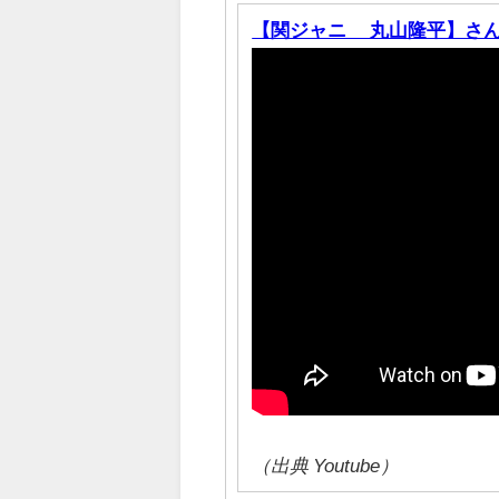
【関ジャニ∞ 丸山隆平】さんの
（出典 Youtube）