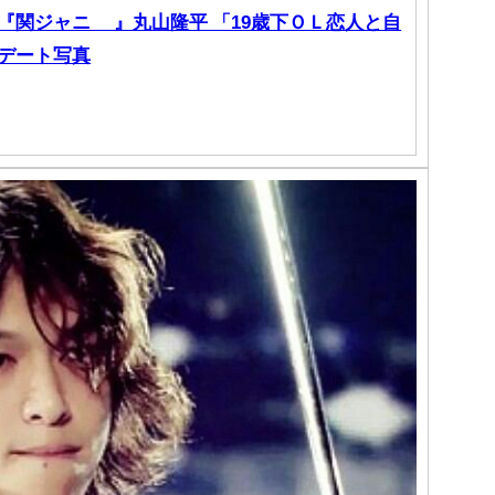
『関ジャニ∞ 』丸山隆平 「19歳下ＯＬ恋人と自
デート写真