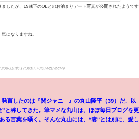
ましたが、19歳下のOLとのお泊まりデート写真が公開されたようです
、気になりますね。
3/08/31(木) 17:30:07.70
ID:vvzBvhqM9
そう発言したのは『関ジャニ∞』の丸山隆平（39）だ。以
妻”と称してきた。筆マメな丸山は、ほぼ毎日ブログを
ある言葉を囁く。そんな丸山には、“妻”とは別に、愛