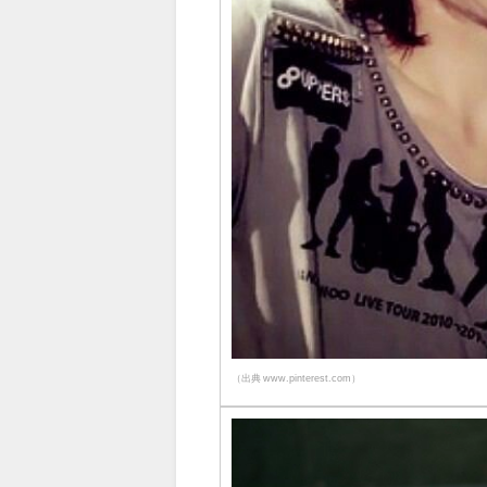
（出典 www.pinterest.com）