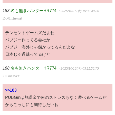
183
名も無きハンターHR774
：2025/10/15(水) 15:08:49.80
ID:NLh3nnw6
テンセントゲームズだよね
パブジー作ってる会社か
パブジー海外じゃ儲かってるんだよな
日本じゃ過疎ってるけど
188
名も無きハンターHR774
：2025/10/16(木) 03:11:56.75
ID:Fmafbo3i
>>183
PUBGmは無課金で何のストレスもなく遊べるゲームだ
からこっちにも期待したいね