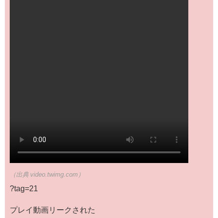
（出典 video.twimg.com）
?tag=21
プレイ動画リークされた