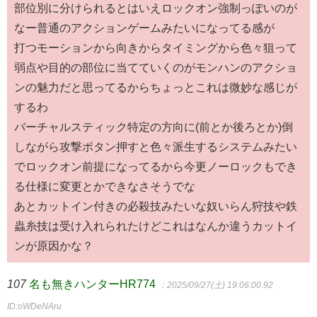
部位別に分けられるとはいえロックオン強制っぽいのが
なー普通のアクションゲームみたいになってる感が
打つモーションから向きからタイミングから色々狙って
弱点や目的の部位に当てていくのがモンハンのアクショ
ンの魅力だと思ってるからちょっとこれは微妙な感じが
するわ
バーチャルスティック特定の方向に(前とか後ろとか)倒
しながら攻撃ボタン押すと色々派生するシステムみたい
でロックオン前提になってるから今更ノーロックもでき
る仕様に変更とかできなさそうでな
あとカットイン付きの必殺技みたいな奴いらん狩技や鉄
蟲糸技は受け入れられたけどこれはなんか違うカットイ
ンが原因かな？
107
名も無きハンターHR774
：2025/09/27(土) 19:06:00.92
ID:oWDeNAru