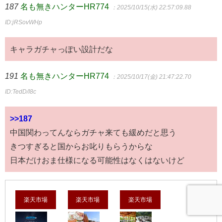
187
名も無きハンターHR774
：2025/10/15(水) 22:57:09.88
ID:jRSovWHp
キャラガチャっぽい設計だな
191
名も無きハンターHR774
：2025/10/17(金) 21:47:22.70
ID:TedD/I8c
>>187
中国関わってんならガチャ来ても緩めだと思う
きつすぎると国からお叱りもらうからな
日本だけおま仕様になる可能性はなくはないけど
楽天市場
楽天市場
楽天市場