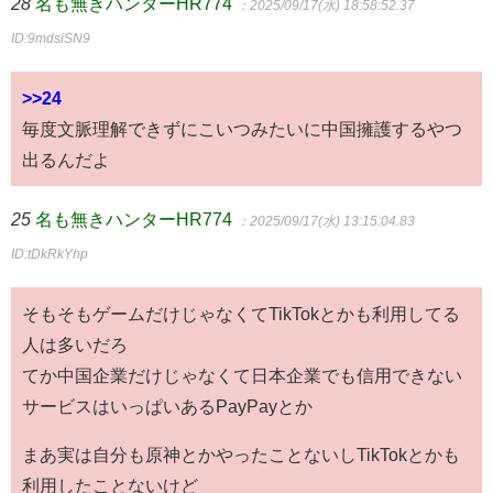
28
名も無きハンターHR774
：2025/09/17(水) 18:58:52.37
ID:9mdsiSN9
>>24
毎度文脈理解できずにこいつみたいに中国擁護するやつ
出るんだよ
25
名も無きハンターHR774
：2025/09/17(水) 13:15:04.83
ID:tDkRkYhp
そもそもゲームだけじゃなくてTikTokとかも利用してる
人は多いだろ
てか中国企業だけじゃなくて日本企業でも信用できない
サービスはいっぱいあるPayPayとか
まあ実は自分も原神とかやったことないしTikTokとかも
利用したことないけど