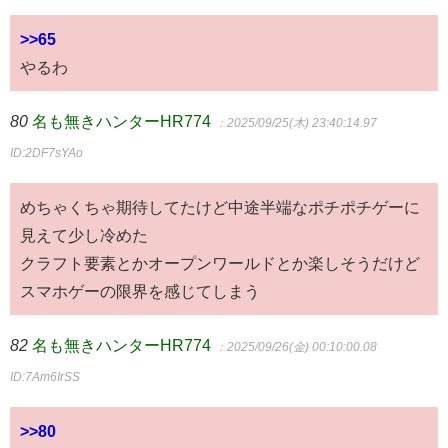
>>65
やるわ
80
名も無きハンターHR774
：2025/09/25(木) 23:40:14.97
ID:2DF7sYAo
めちゃくちゃ期待してたけど中途半端なポチポチゲーに
見えて少し冷めた
クラフト要素とかオープンワールドとか楽しそうだけど
スマホゲーの限界を感じてしまう
82
名も無きハンターHR774
：2025/09/26(金) 00:10:00.08
ID:7Am6IrSS
>>80