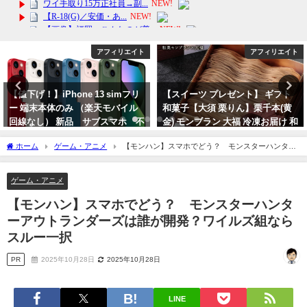
アフィリエイト
アフィリエイト
【値下げ！】iPhone 13 simフリ
【スイーツ プレゼント】 ギフト
ー 端末本体のみ （楽天モバイル
和菓子【大須 栗りん】栗千本(黄
回線なし） 新品 サブスマホ 不
金) モンブラン 大福 冷凍お届け 和
倫対策
栗ご褒美 贈り物 誕生日 SNS映え
ホーム
ゲーム・アニメ
【モンハン】スマホでどう？ モンスターハンター
デイリーランキング
2024年4月11日
アウトランダーズは誰が開発？ワイルズ組ならスルー一択
2024年3月16日
ゲーム・アニメ
【モンハン】スマホでどう？ モンスターハンタ
ーアウトランダーズは誰が開発？ワイルズ組なら
スルー一択
PR
2025年10月28日
2025年10月28日
LINE