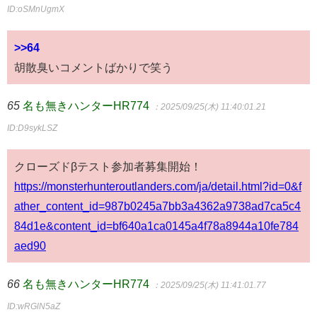
ID:oSMnUgmX
>>64
胡散臭いコメントばかりで笑う
65
名も無きハンターHR774
：2025/09/25(木) 11:40:01.21
ID:D9sykLSZ
クローズドβテスト参加者募集開始！
https://monsterhunteroutlanders.com/ja/detail.html?id=0&f
ather_content_id=987b0245a7bb3a4362a9738ad7ca5c4
84d1e&content_id=bf640a1ca0145a4f78a8944a10fe784
aed90
66
名も無きハンターHR774
：2025/09/25(木) 11:41:01.77
ID:wRGlN5aZ