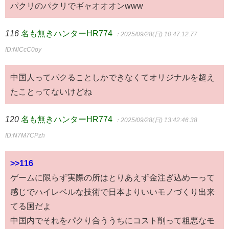
パクリのパクリでギャオオオンwww
116
名も無きハンターHR774
：2025/09/28(日) 10:47:12.77
ID:NlCcC0oy
中国人ってパクることしかできなくてオリジナルを超え
たことってないけどね
120
名も無きハンターHR774
：2025/09/28(日) 13:42:46.38
ID:N7M7CPzh
>>116
ゲームに限らず実際の所はとりあえず金注ぎ込めーって
感じでハイレベルな技術で日本よりいいモノづくり出来
てる国だよ
中国内でそれをパクり合ううちにコスト削って粗悪なモ