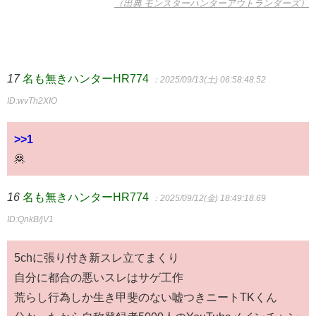
（出典 モンスターハンターアウトランダーズ）
17
名も無きハンターHR774
：2025/09/13(土) 06:58:48.52
ID:wvTh2XIO
>>1
🦧
16
名も無きハンターHR774
：2025/09/12(金) 18:49:18.69
ID:QnkB/jV1
5chに張り付き新スレ立てまくり
自分に都合の悪いスレはサゲ工作
荒らし行為しか生き甲斐のない嘘つきニートTKくん