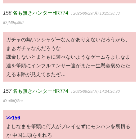
156
名も無きハンターHR774
：2025/09/29(月) 13:25:38.33
ID:jM9qx8k7
ガチャの無いソシャゲーなんかありえないだろうから、
まぁガチャなんだろうな
課金しないとまともに遊べないようなゲームをよしなま
達を筆頭にインフルエンサー達がまた一生懸命褒めたた
える末路が見えてきたぞ…
157
名も無きハンターHR774
：2025/09/29(月) 14:24:36.30
ID:u8liQGrc
>>156
よしなまを筆頭に何人がプレイせずにモンハンを裏切る
か 中国に頭を垂れろ