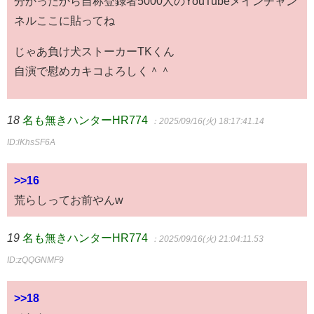
分かったから自称登録者5000人のYouTubeメインチャン
ネルここに貼ってね
じゃあ負け犬ストーカーTKくん
自演で慰めカキコよろしく＾＾
18
名も無きハンターHR774
：2025/09/16(火) 18:17:41.14
ID:lKhsSF6A
>>16
荒らしってお前やんw
19
名も無きハンターHR774
：2025/09/16(火) 21:04:11.53
ID:zQQGNMF9
>>18