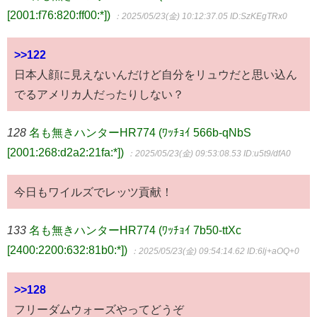
[2001:f76:820:ff00:*])
：2025/05/23(金) 10:12:37.05
ID:SzKEgTRx0
>>122
日本人顔に見えないんだけど自分をリュウだと思い込ん
でるアメリカ人だったりしない？
128
名も無きハンターHR774 (ﾜｯﾁｮｲ 566b-qNbS
[2001:268:d2a2:21fa:*])
：2025/05/23(金) 09:53:08.53
ID:u5t9/dfA0
今日もワイルズでレッツ貢献！
133
名も無きハンターHR774 (ﾜｯﾁｮｲ 7b50-ttXc
[2400:2200:632:81b0:*])
：2025/05/23(金) 09:54:14.62
ID:6lj+aOQ+0
>>128
フリーダムウォーズやってどうぞ