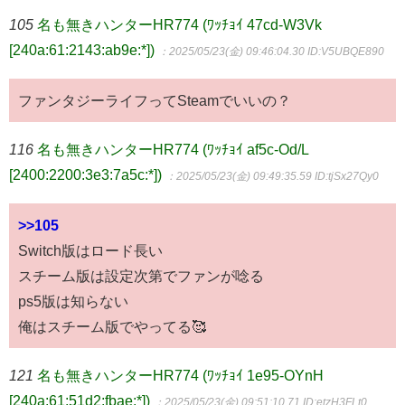
105
名も無きハンターHR774 (ﾜｯﾁｮｲ 47cd-W3Vk
[240a:61:2143:ab9e:*])
：2025/05/23(金) 09:46:04.30
ID:V5UBQE890
ファンタジーライフってSteamでいいの？
116
名も無きハンターHR774 (ﾜｯﾁｮｲ af5c-Od/L
[2400:2200:3e3:7a5c:*])
：2025/05/23(金) 09:49:35.59
ID:tjSx27Qy0
>>105
Switch版はロード長い
スチーム版は設定次第でファンが唸る
ps5版は知らない
俺はスチーム版でやってる🥰
121
名も無きハンターHR774 (ﾜｯﾁｮｲ 1e95-OYnH
[240a:61:51d2:fbae:*])
：2025/05/23(金) 09:51:10.71
ID:etzH3FLt0