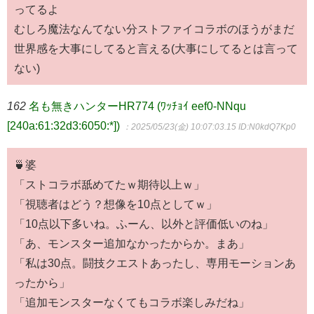
ってるよ
むしろ魔法なんてない分ストファイコラボのほうがまだ
世界感を大事にしてると言える(大事にしてるとは言って
ない)
162
名も無きハンターHR774 (ﾜｯﾁｮｲ eef0-NNqu
[240a:61:32d3:6050:*])
：2025/05/23(金) 10:07:03.15
ID:N0kdQ7Kp0
🍵婆
「ストコラボ舐めてたｗ期待以上ｗ」
「視聴者はどう？想像を10点としてｗ」
「10点以下多いね。ふーん、以外と評価低いのね」
「あ、モンスター追加なかったからか。まあ」
「私は30点。闘技クエストあったし、専用モーションあ
ったから」
「追加モンスターなくてもコラボ楽しみだね」