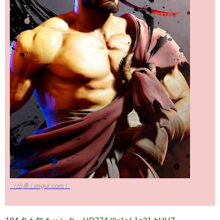
（出典 i.imgur.com）