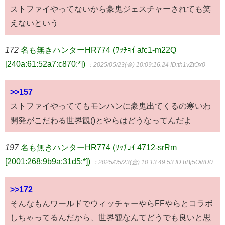
ストファイやってないから豪鬼ジェスチャーされても笑
えないという
172
名も無きハンターHR774 (ﾜｯﾁｮｲ afc1-m22Q
[240a:61:52a7:c870:*])
：2025/05/23(金) 10:09:16.24
ID:th1vZtOx0
>>157
ストファイやっててもモンハンに豪鬼出てくるの寒いわ
開発がこだわる世界観()とやらはどうなってんだよ
197
名も無きハンターHR774 (ﾜｯﾁｮｲ 4712-srRm
[2001:268:9b9a:31d5:*])
：2025/05/23(金) 10:13:49.53
ID:bBj5Oi8U0
>>172
そんなもんワールドでウィッチャーやらFFやらとコラボ
しちゃってるんだから、世界観なんてどうでも良いと思