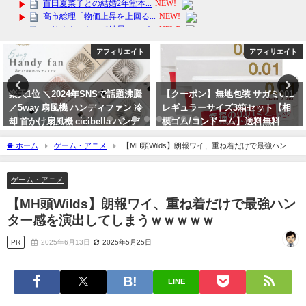
アフィリエイト
アフィリエイト
楽天1位 ＼2024年SNSで話題沸騰
【クーポン】無地包装 サガミ001
／5way 扇風機 ハンディファン 冷
レギュラーサイズ3箱セット【相
却 首かけ扇風機 cicibella ハンデ
模ゴム/コンドーム】送料無料
ィファン ミニ扇風機 卓上 小型扇
2024年6月2日
ホーム
ゲーム・アニメ
【MH頭Wilds】朗報ワイ、重ね着だけで最強ハンタ
風機 手持ち扇風機
ー感を演出してしまうｗｗｗｗｗ
2024年7月2日
ゲーム・アニメ
【MH頭Wilds】朗報ワイ、重ね着だけで最強ハン
ター感を演出してしまうｗｗｗｗｗ
PR
2025年6月13日
2025年5月25日
LINE