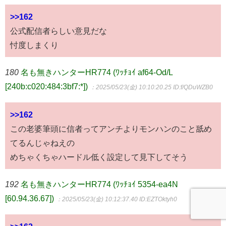
>>162
公式配信者らしい意見だな
忖度しまくり
180
名も無きハンターHR774 (ﾜｯﾁｮｲ af64-Od/L
[240b:c020:484:3bf7:*])
：2025/05/23(金) 10:10:20.25
ID:f/QDuWZB0
>>162
この老婆筆頭に信者ってアンチよりモンハンのこと舐め
てるんじゃねえの
めちゃくちゃハードル低く設定して見下してそう
192
名も無きハンターHR774 (ﾜｯﾁｮｲ 5354-ea4N
[60.94.36.67])
：2025/05/23(金) 10:12:37.40
ID:EZTOktyh0