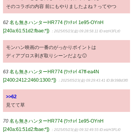
そのコラボの内容 前にもやりましたよね？ってやつ
62
名も無きハンターHR774 (ﾜｯﾁｮｲ 1e95-OYnH
[240a:61:51d2:fbae:*])
：2025/05/23(金) 09:28:58.11
ID:etzH3FLt0
モンハン映画の一番のがっかりポイントは
ディアブロス剥ぎ取りシーンだよな🙂
63
名も無きハンターHR774 (ﾜｯﾁｮｲ 47ff-ea4N
[2400:2412:2460:1300:*])
：2025/05/23(金) 09:29:43.41
ID:Br39Bd3f0
>>62
見てて草
70
名も無きハンターHR774 (ﾜｯﾁｮｲ 1e95-OYnH
[240a:61:51d2:fbae:*])
：2025/05/23(金) 09:32:49.55
ID:etzH3FLt0