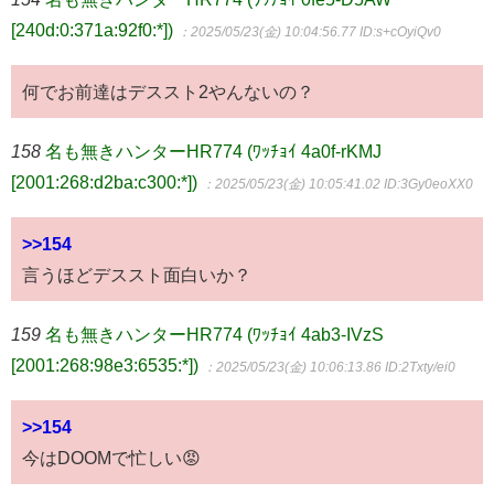
[240d:0:371a:92f0:*])
：2025/05/23(金) 10:04:56.77
ID:s+cOyiQv0
何でお前達はデススト2やんないの？
158
名も無きハンターHR774 (ﾜｯﾁｮｲ 4a0f-rKMJ
[2001:268:d2ba:c300:*])
：2025/05/23(金) 10:05:41.02
ID:3Gy0eoXX0
>>154
言うほどデススト面白いか？
159
名も無きハンターHR774 (ﾜｯﾁｮｲ 4ab3-IVzS
[2001:268:98e3:6535:*])
：2025/05/23(金) 10:06:13.86
ID:2Txty/ei0
>>154
今はDOOMで忙しい😡