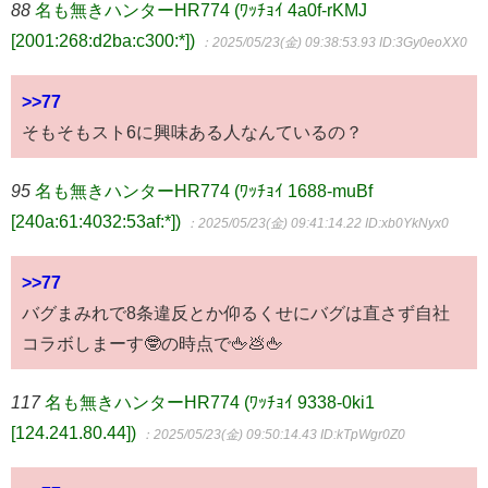
88
名も無きハンターHR774 (ﾜｯﾁｮｲ 4a0f-rKMJ
[2001:268:d2ba:c300:*])
：2025/05/23(金) 09:38:53.93
ID:3Gy0eoXX0
>>77
そもそもスト6に興味ある人なんているの？
95
名も無きハンターHR774 (ﾜｯﾁｮｲ 1688-muBf
[240a:61:4032:53af:*])
：2025/05/23(金) 09:41:14.22
ID:xb0YkNyx0
>>77
バグまみれで8条違反とか仰るくせにバグは直さず自社
コラボしまーす🤓の時点で🖕💩🖕
117
名も無きハンターHR774 (ﾜｯﾁｮｲ 9338-0ki1
[124.241.80.44])
：2025/05/23(金) 09:50:14.43
ID:kTpWgr0Z0