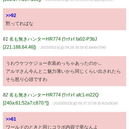
>>92
黙ってればな
61
名も無きハンターHR774 (ﾜｯﾁｮｲ fa02-P3bJ
[221.188.64.46])
：2025/05/23(金) 09:28:38.59
ID:tbb6nT540
うわウケツケジョー衣装めっちゃあったのか...
アルマさん今んとこ魅力薄いから同じくらい出されたら
そら怒り心頭ですわ
82
名も無きハンターHR774 (ﾜｯﾁｮｲ afc1-m22Q
[240a:61:52a7:c870:*])
：2025/05/23(金) 09:37:37.06
ID:th1vZtOx0
>>61
ワールドのときと同じコラボ内容で草なんよ