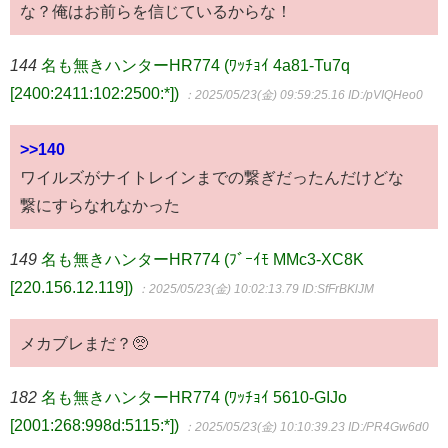
な？俺はお前らを信じているからな！
144
名も無きハンターHR774 (ﾜｯﾁｮｲ 4a81-Tu7q
[2400:2411:102:2500:*])
：2025/05/23(金) 09:59:25.16
ID:/pVIQHeo0
>>140
ワイルズがナイトレインまでの繋ぎだったんだけどな
繋にすらなれなかった
149
名も無きハンターHR774 (ﾌﾞｰｲﾓ MMc3-XC8K
[220.156.12.119])
：2025/05/23(金) 10:02:13.79
ID:SfFrBKlJM
メカブレまだ？🥺
182
名も無きハンターHR774 (ﾜｯﾁｮｲ 5610-GIJo
[2001:268:998d:5115:*])
：2025/05/23(金) 10:10:39.23
ID:/PR4Gw6d0