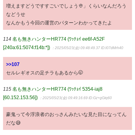
増えますどうですすごいでしょう👳」くらいなんだろう
などうせ
なんかもう今回の運営のパターンわかってきたよ
114
名も無きハンターHR774 (ﾜｯﾁｮｲ ee6f-A52F
[240a:61:5074:f14b:*])
：2025/05/23(金) 09:48:49.37
ID:l07dMrh40
>>107
セルレギオスの足チラもあるから🤭
115
名も無きハンターHR774 (ﾜｯﾁｮｲ 5354-iaj8
[60.152.153.56])
：2025/05/23(金) 09:49:16.69
ID:Gz+gGtq60
豪鬼って今浮浪者のおっさんみたいな見た目になってん
だな😅