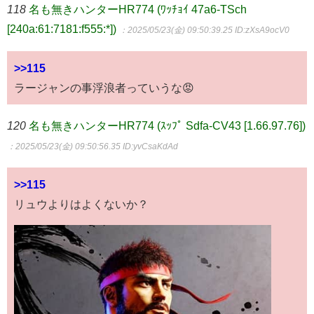
118
名も無きハンターHR774 (ﾜｯﾁｮｲ 47a6-TSch
[240a:61:7181:f555:*])
：2025/05/23(金) 09:50:39.25
ID:zXsA9ocV0
>>115
ラージャンの事浮浪者っていうな😡
120
名も無きハンターHR774 (ｽｯﾌﾟ Sdfa-CV43 [1.66.97.76])
：2025/05/23(金) 09:50:56.35
ID:yvCsaKdAd
>>115
リュウよりはよくないか？