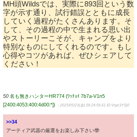
MH頭Wildsでは、実際に893回という数
字が示す通り、試行錯誤とともに成長
していく過程がたくさんあります。そ
して、その過程の中で生まれる思い出
やストーリーこそが、キャンプをより
特別なものにしてくれるのです。もし
心得やコツがあれば、ぜひシェアして
ください！
50
名も無きハンターHR774 (ﾜｯﾁｮｲ 7b7a-V1n5
[2400:4053:400:4d00:*])
：2025/05/23(金) 09:24:56.61
ID:Vsyc3YSj0
>>34
アーティア武器の厳選をお楽しみ下さい🤓