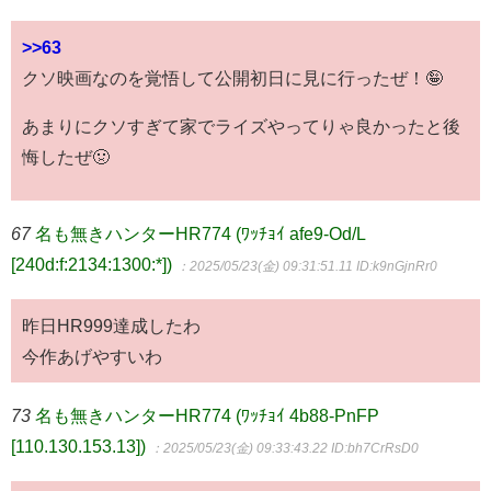
>>63
クソ映画なのを覚悟して公開初日に見に行ったぜ！🤪
あまりにクソすぎて家でライズやってりゃ良かったと後
悔したぜ🤢
67
名も無きハンターHR774 (ﾜｯﾁｮｲ afe9-Od/L
[240d:f:2134:1300:*])
：2025/05/23(金) 09:31:51.11
ID:k9nGjnRr0
昨日HR999達成したわ
今作あげやすいわ
73
名も無きハンターHR774 (ﾜｯﾁｮｲ 4b88-PnFP
[110.130.153.13])
：2025/05/23(金) 09:33:43.22
ID:bh7CrRsD0