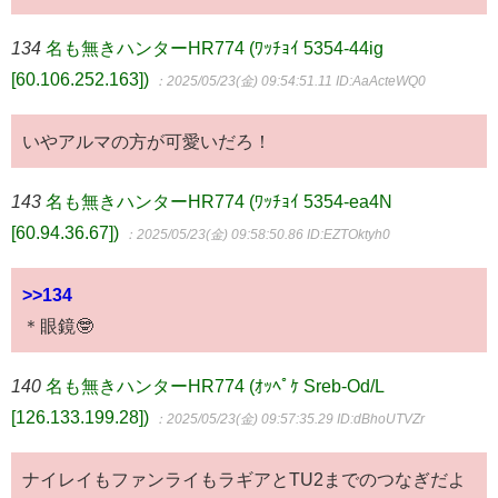
134
名も無きハンターHR774 (ﾜｯﾁｮｲ 5354-44ig
[60.106.252.163])
：2025/05/23(金) 09:54:51.11
ID:AaActeWQ0
いやアルマの方が可愛いだろ！
143
名も無きハンターHR774 (ﾜｯﾁｮｲ 5354-ea4N
[60.94.36.67])
：2025/05/23(金) 09:58:50.86
ID:EZTOktyh0
>>134
＊眼鏡🤓
140
名も無きハンターHR774 (ｵｯﾍﾟｹ Sreb-Od/L
[126.133.199.28])
：2025/05/23(金) 09:57:35.29
ID:dBhoUTVZr
ナイレイもファンライもラギアとTU2までのつなぎだよ