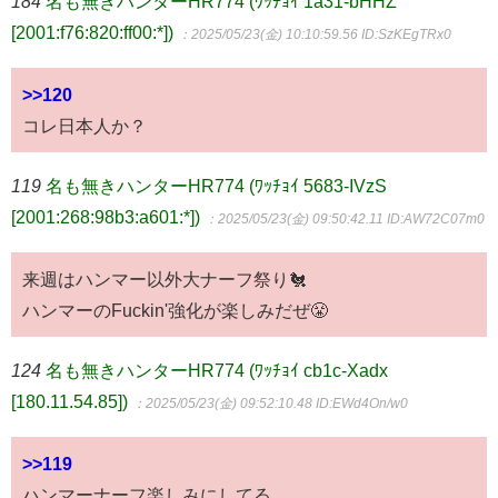
184
名も無きハンターHR774 (ﾜｯﾁｮｲ 1a31-bHHZ
[2001:f76:820:ff00:*])
：2025/05/23(金) 10:10:59.56
ID:SzKEgTRx0
>>120
コレ日本人か？
119
名も無きハンターHR774 (ﾜｯﾁｮｲ 5683-IVzS
[2001:268:98b3:a601:*])
：2025/05/23(金) 09:50:42.11
ID:AW72C07m0
来週はハンマー以外大ナーフ祭り🐔
ハンマーのFuckin'強化が楽しみだぜ😤
124
名も無きハンターHR774 (ﾜｯﾁｮｲ cb1c-Xadx
[180.11.54.85])
：2025/05/23(金) 09:52:10.48
ID:EWd4On/w0
>>119
ハンマーナーフ楽しみにしてる