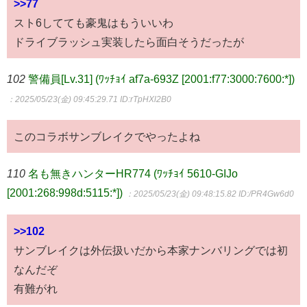
>>77
スト6してても豪鬼はもういいわ
ドライブラッシュ実装したら面白そうだったが
102
警備員[Lv.31] (ﾜｯﾁｮｲ af7a-693Z [2001:f77:3000:7600:*])
：2025/05/23(金) 09:45:29.71
ID:rTpHXl2B0
このコラボサンブレイクでやったよね
110
名も無きハンターHR774 (ﾜｯﾁｮｲ 5610-GIJo
[2001:268:998d:5115:*])
：2025/05/23(金) 09:48:15.82
ID:/PR4Gw6d0
>>102
サンブレイクは外伝扱いだから本家ナンバリングでは初
なんだぞ
有難がれ