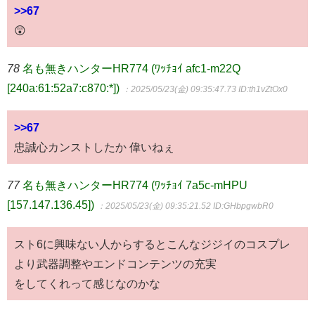
>>67
😲
78
名も無きハンターHR774 (ﾜｯﾁｮｲ afc1-m22Q
[240a:61:52a7:c870:*])
：2025/05/23(金) 09:35:47.73
ID:th1vZtOx0
>>67
忠誠心カンストしたか 偉いねぇ
77
名も無きハンターHR774 (ﾜｯﾁｮｲ 7a5c-mHPU
[157.147.136.45])
：2025/05/23(金) 09:35:21.52
ID:GHbpgwbR0
スト6に興味ない人からするとこんなジジイのコスプレ
より武器調整やエンドコンテンツの充実
をしてくれって感じなのかな