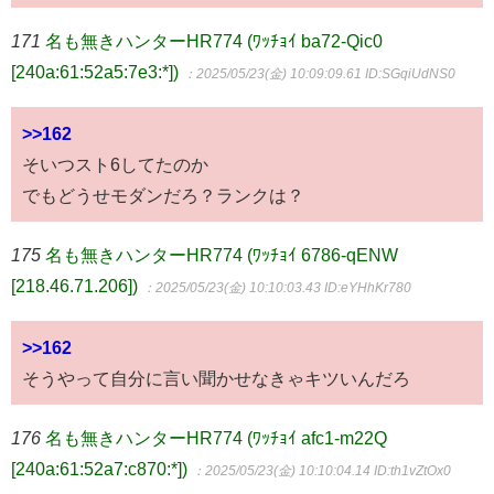
171
名も無きハンターHR774 (ﾜｯﾁｮｲ ba72-Qic0
[240a:61:52a5:7e3:*])
：2025/05/23(金) 10:09:09.61
ID:SGqiUdNS0
>>162
そいつスト6してたのか
でもどうせモダンだろ？ランクは？
175
名も無きハンターHR774 (ﾜｯﾁｮｲ 6786-qENW
[218.46.71.206])
：2025/05/23(金) 10:10:03.43
ID:eYHhKr780
>>162
そうやって自分に言い聞かせなきゃキツいんだろ
176
名も無きハンターHR774 (ﾜｯﾁｮｲ afc1-m22Q
[240a:61:52a7:c870:*])
：2025/05/23(金) 10:10:04.14
ID:th1vZtOx0