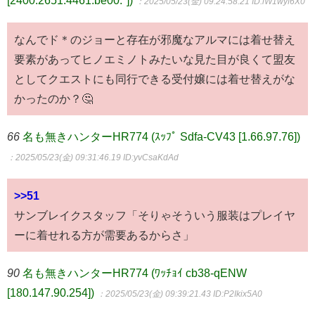
：2025/05/23(金) 09:24:58.21
ID:lW1wyf6X0
なんでド＊のジョーと存在が邪魔なアルマには着せ替え
要素があってヒノエミノトみたいな見た目が良くて盟友
としてクエストにも同行できる受付嬢には着せ替えがな
かったのか？🤔
66
名も無きハンターHR774 (ｽｯﾌﾟ Sdfa-CV43 [1.66.97.76])
：2025/05/23(金) 09:31:46.19
ID:yvCsaKdAd
>>51
サンブレイクスタッフ「そりゃそういう服装はプレイヤ
ーに着せれる方が需要あるからさ」
90
名も無きハンターHR774 (ﾜｯﾁｮｲ cb38-qENW
[180.147.90.254])
：2025/05/23(金) 09:39:21.43
ID:P2Ikix5A0