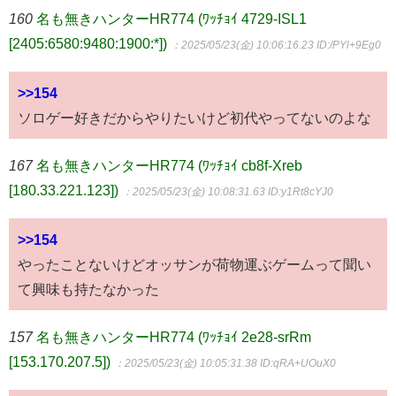
160
名も無きハンターHR774 (ﾜｯﾁｮｲ 4729-ISL1
[2405:6580:9480:1900:*])
：2025/05/23(金) 10:06:16.23
ID:/PYl+9Eg0
>>154
ソロゲー好きだからやりたいけど初代やってないのよな
167
名も無きハンターHR774 (ﾜｯﾁｮｲ cb8f-Xreb
[180.33.221.123])
：2025/05/23(金) 10:08:31.63
ID:y1Rt8cYJ0
>>154
やったことないけどオッサンが荷物運ぶゲームって聞い
て興味も持たなかった
157
名も無きハンターHR774 (ﾜｯﾁｮｲ 2e28-srRm
[153.170.207.5])
：2025/05/23(金) 10:05:31.38
ID:qRA+UOuX0