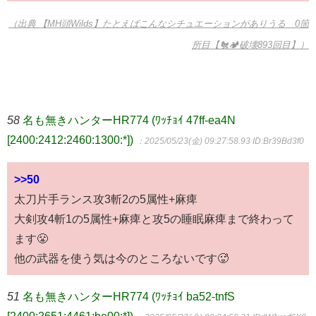
（出典 【MH頭Wilds】たとえばこんなシチュエーションがありうる 0箇
所目【🐔🏕破壊893回目】）
58
名も無きハンターHR774 (ﾜｯﾁｮｲ 47ff-ea4N
[2400:2412:2460:1300:*])
：2025/05/23(金) 09:27:58.93
ID:Br39Bd3f0
>>50
太刀片手ランス攻3斬2の5属性+麻痺
大剣攻4斬1の5属性+麻痺と攻5の睡眠麻痺まで終わって
ます😤
他の武器を使う気は今のところないです🥵
51
名も無きハンターHR774 (ﾜｯﾁｮｲ ba52-tnfS
[2400:2651:4461:be00:*])