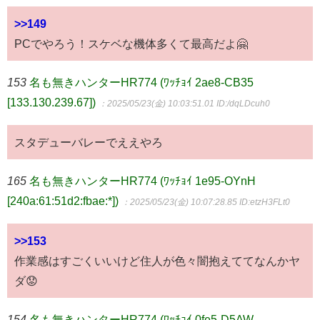
>>149
PCでやろう！スケベな機体多くて最高だよ🤗
153
名も無きハンターHR774 (ﾜｯﾁｮｲ 2ae8-CB35
[133.130.239.67])
：2025/05/23(金) 10:03:51.01
ID:/dqLDcuh0
スタデューバレーでええやろ
165
名も無きハンターHR774 (ﾜｯﾁｮｲ 1e95-OYnH
[240a:61:51d2:fbae:*])
：2025/05/23(金) 10:07:28.85
ID:etzH3FLt0
>>153
作業感はすごくいいけど住人が色々闇抱えててなんかヤ
ダ😟
154
名も無きハンターHR774 (ﾜｯﾁｮｲ 0fe5-D5AW