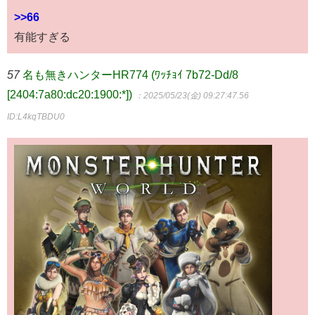
>>66
有能すぎる
57
名も無きハンターHR774 (ﾜｯﾁｮｲ 7b72-Dd/8
[2404:7a80:dc20:1900:*])
：2025/05/23(金) 09:27:47.56
ID:L4kqTBDU0