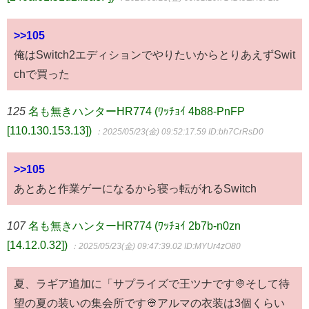
>>105
俺はSwitch2エディションでやりたいからとりあえずSwit
chで買った
125
名も無きハンターHR774 (ﾜｯﾁｮｲ 4b88-PnFP
[110.130.153.13])
：2025/05/23(金) 09:52:17.59
ID:bh7CrRsD0
>>105
あとあと作業ゲーになるから寝っ転がれるSwitch
107
名も無きハンターHR774 (ﾜｯﾁｮｲ 2b7b-n0zn
[14.12.0.32])
：2025/05/23(金) 09:47:39.02
ID:MYUr4zO80
夏、ラギア追加に「サプライズで王ツナです👳そして待
望の夏の装いの集会所です👳アルマの衣装は3個くらい