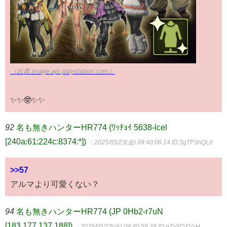
（出典 image.api.playstation.com）
✨✨🤓✨✨
92
名も無きハンターHR774 (ﾜｯﾁｮｲ 5638-lcel
[240a:61:224c:8374:*])
：2025/05/23(金) 09:40:06.14
ID:5gTP3nQL0
>>57
アルマより可愛くない？
94
名も無きハンターHR774 (JP 0Hb2-r7uN
[183.177.137.188])
：2025/05/23(金) 09:40:59.28
ID:qZySQXVxH