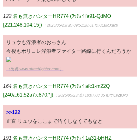
122
名も無きハンターHR774 (ﾜｯﾁｮｲ fa91-QdMO
[221.248.104.15])
：2025/05/23(金) 09:51:28.61
ID:0EuioXac0
リュウも浮浪者のおっさん
今後もポリコレ浮浪者ファイター路線に行くんだろうか
（出典 www.streetfighter.com）
164
名も無きハンターHR774 (ﾜｯﾁｮｲ afc1-m22Q
[240a:61:52a7:c870:*])
：2025/05/23(金) 10:07:08.35
ID:th1vZtOx0
>>122
正直 リュウをここまで汚くしなくてもなと
191
名も無きハンターHR774 (ﾜｯﾁｮｲ 1a31-bHHZ