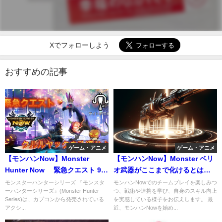
Xでフォローしよう
おすすめの記事
ゲーム・アニメ
ゲーム・アニメ
【モンハンNow】Monster
【モンハンNow】Monster ベリ
Hunter Now 緊急クエスト 9ク
オ武器がここまで化けるとは思
ルルヤックで長期停滞
わなかったんですけど
モンスターハンターシリーズ 『モンスタ
モンハンNowでのチームプレイを楽しみつ
ーハンターシリーズ』(Monster Hunter
つ、戦術や連携を学び、自身のスキル向上
Series)は、カプコンから発売されている
を実感している様子をお伝えします。 最
アクシ...
近、モンハンNowを始め...