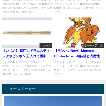
高価格が影響し、売上が低迷。新機能や仲
ーハンターシリーズ』(Monster Hunter
間との狩りの楽しさを伝えつつ、ゲームの
Series)は、カプコンから発売されている
持続的な魅力を再考する必...
アクシ...
ニュース
ゲーム・アニメ
【いじめ】 肛門にドラムスティ
【モンハンNow】Monster
ックやピンポン玉 入れて撮影 ト
Hunter Now 期待値と汎用性を
イレで逆さ吊り北海道立高校
重視した最強弓ランキング！
【いじめ】 肛門に“ドラムスティッ
モンスターハンターシリーズ 『モンスタ
ク”や“ピンポン玉” 入れて撮影 トイレで逆
ーハンターシリーズ』(Monster Hunter
さ吊り「死ね」「デブ」高校1年生男子が
Series)は、カプコンから発売されている
3年生男子4人から半年間...
アクシ...
ニュースメーカー