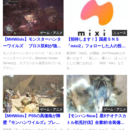
ゲーム・アニメ
ニュース
【MHWilds】モンスターハンタ
【招待します！】国産ＳＮＳ
ーワイルズ ブロス双剣が強い
「mixi2」フォローした人の投稿
アプデ後 新汎用おすすめ武器
が時系列で見えるシンプル仕様
モンスターハンターシリーズ 『モンスタ
新SNS「mixi2」が開始...XやThreadsとの
ーハンターシリーズ』(Monster Hunter
違いとは？ 「楽しい、優しい、ほっこり
Series)は、カプコンから発売されている
とした場になれば」 SNS「mixi」など
アクシ...
を...
ゲーム・アニメ
ゲーム・アニメ
【MHWilds】PS5の高価格が障
【モンハンNow】星8テオテスカ
壁『モンハンワイルズ』プレス
トル初見討伐】全素材/全装備も
テ版があまり売れない
紹介。スーパーノヴァもあるよ
PS5版『モンスターハンターワイルズ』の
モンスターハンターシリーズ 『モンスタ