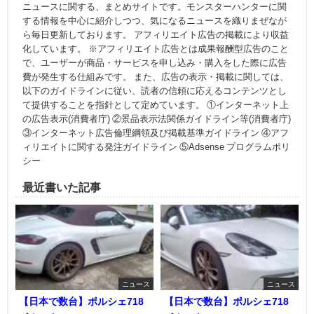
ニュースに関する、まとめサイトです。モンスターハンターに関
する情報を中心に紹介しつつ、気になるニュースを織りまぜなが
ら毎日更新しております。 アフィリエイト広告の掲載により収益
化しています。 ※アフィリエイト広告とは成果報酬型広告のこと
で、ユーザーが商品・サービスを申し込み・購入をした際に広告
費が発生する仕組みです。 また、広告の表示・掲載に関しては、
以下のガイドラインに従い、読者の信頼に応えるコンテンツとし
て提供することを指針として定めています。 ①インターネット上
の広告表示(消費者庁) ②景品表示法関係ガイドライン等(消費者庁)
③インターネット広告倫理綱領及び掲載基準ガイドライン ④アフ
ィリエイトに関する発注ガイドライン ⑤Adsense プログラムポリ
シー
最近書いた記事
ニュース
ニュース
【日本で数台】ポルシェ718
【日本で数台】ポルシェ718