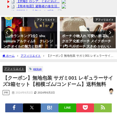
アフィリエイト
アフィリエイト
ポーチ 小物入れ 可愛い 柄 花柄 ス
【スマホ】MOTOROLA moto
クエア 化粧ポーチ メイクポーチ
g50 5Gがリーズナブルでハイスペ
トラベルポーチ 大きめ かわいい
ック！256GBで２万円台！しかも
おしゃれ コンパクト 縦型 収納 整
中国製ではないのが良い！
ホーム
アフィリエイト
【クーポン】無地包装 サガミ001 レギュラーサイズ
理 自立 大人っぽい 韓国 メイク
2024年3月25日
3箱セット【相模ゴム/コンドーム】送料無料
2024年4月3日
アフィリエイト
pickup
【クーポン】無地包装 サガミ001 レギュラーサイ
ズ3箱セット【相模ゴム/コンドーム】送料無料
PR
2024年6月2日
2024年6月2日
LINE