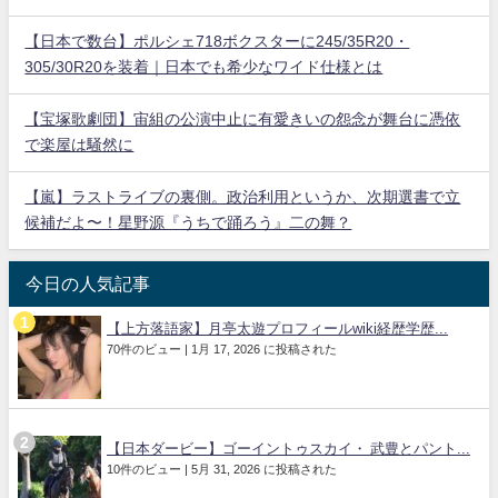
【日本で数台】ポルシェ718ボクスターに245/35R20・
305/30R20を装着｜日本でも希少なワイド仕様とは
【宝塚歌劇団】宙組の公演中止に有愛きいの怨念が舞台に憑依
で楽屋は騒然に
【嵐】ラストライブの裏側。政治利用というか、次期選書で立
候補だよ〜！星野源『うちで踊ろう』二の舞？
今日の人気記事
【上方落語家】月亭太遊プロフィールwiki経歴学歴...
70件のビュー
|
1月 17, 2026 に投稿された
【日本ダービー】ゴーイントゥスカイ・ 武豊とパント...
10件のビュー
|
5月 31, 2026 に投稿された