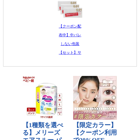
【クーポン配
布中】中バレ
しない包装
【セット】サ
ガミオリジナ
ル0...
2,480 円
レビュー数：5