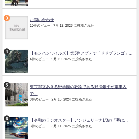
お問い合わせ
10件のビュー
|
7月 12, 2023 に投稿された
【モンハンワイルズ】第3弾アプデで「ドドブランゴ」...
4件のビュー
|
9月 19, 2025 に投稿された
東京都立あきる野学園の教諭である野澤銀平が電車内
で...
3件のビュー
|
2月 15, 2024 に投稿された
【令和のラジオスター】アンジェリーナ1/3の「夢は...
3件のビュー
|
3月 11, 2025 に投稿された