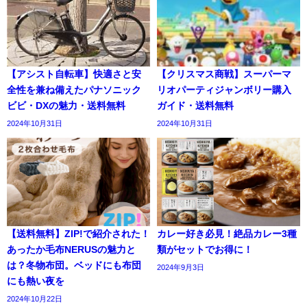
【アシスト自転車】快適さと安
【クリスマス商戦】スーパーマ
全性を兼ね備えたパナソニック
リオパーティジャンボリー購入
ビビ・DXの魅力・送料無料
ガイド・送料無料
2024年10月31日
2024年10月31日
【送料無料】ZIP!で紹介された！
カレー好き必見！絶品カレー3種
あったか毛布NERUSの魅力と
類がセットでお得に！
は？冬物布団。ベッドにも布団
2024年9月3日
にも熱い夜を
2024年10月22日