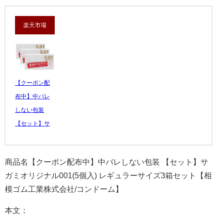
楽天市場
【クーポン配
布中】中バレ
しない包装
【セット】サ
ガミオリジナ
ル0...
商品名【クーポン配布中】中バレしない包装 【セット】サ
2,480 円
ガミオリジナル001(5個入) レギュラーサイズ3箱セット【相
レビュー数：5
模ゴム工業株式会社/コンドーム】
本文：