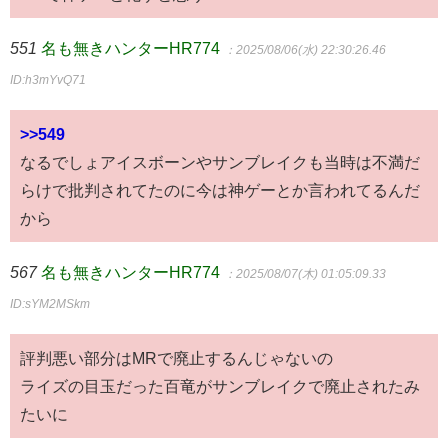
551
名も無きハンターHR774
：2025/08/06(水) 22:30:26.46
ID:h3mYvQ71
>>549
なるでしょアイスボーンやサンブレイクも当時は不満だ
らけで批判されてたのに今は神ゲーとか言われてるんだ
から
567
名も無きハンターHR774
：2025/08/07(木) 01:05:09.33
ID:sYM2MSkm
評判悪い部分はMRで廃止するんじゃないの
ライズの目玉だった百竜がサンブレイクで廃止されたみ
たいに