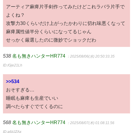
アーティア麻痺片手剣作ってみたけどこれラバラ片手で
よくね？
攻撃力30くらいだけ上がったかわりに切れ味悪くなって
麻痺属性値半分くらいになってるじゃん
せっかく厳選したのに微妙でショックだわ
538
名も無きハンターHR774
：2025/08/06(水) 20:50:33.35
ID:/Gje21Lh
>>534
おそすぎる…
睡眠も麻痺も生産でいい
調べたらすぐでてくるのに
568
名も無きハンターHR774
：2025/08/07(木) 01:08:11.56
ID:a6jtJZAx