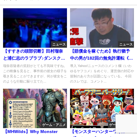
ニュース
ニュース
【すすきの頭部切断】田村瑠奈
【賠償金を稼ぐため】執行猶予
と浦仁志のラブラブ♪ダンスクラ
中の男が182回の無免許運転《4
ブ映像の撮影者が警察ではなく
歳女児タイヤ直撃事故》なぜ?裁
瑠奈容疑者の笑顔がとても不気味ですね。
導入 Yahoo!ニュースのコメント欄（いわ
この映像を見ると、事件前の彼女の様子を
ゆるヤフコメ）をめぐり、運営側の対応や
マスコミに提供した訳。はい、
判で明らかになった理由「肉体
覗き見ることができますが、何が彼女をこ
規制のあり方が話題になっている。 今回
お金です！
労働しかできず」と涙ながらに
のような行動に駆り立てた...
のスレでは、コメント...
訴え
ゲーム・アニメ
ゲーム・アニメ
【MHWilds】Why Monster
【モンスターハンターワイル