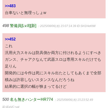
>>483
台車ないと無理っしょw
498
警備員[Lv.8][新]
：2025/08/06(水) 15:07:14.39
ID:SH1HeKtW
>>452
これ
汎用火力スキルは防具側か両方に付けれるようにすべき
ガンス、チャアクなんて武器スロは専用スキルだけでも
足りん
開発的には今作は死にスキル出たとしてもあくまで全部
積みは許容しないスタンスなんだろうね
結果的に選択の幅が狭まってるけど
500
名も無きハンターHR774
：2025/08/06(水) 15:23:52.49
ID:iEgVC+vd