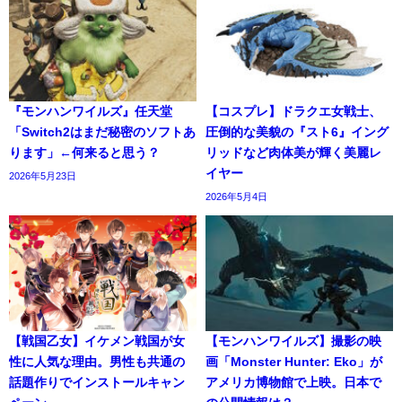
『モンハンワイルズ』任天堂
【コスプレ】ドラクエ女戦士、
「Switch2はまだ秘密のソフトあ
圧倒的な美貌の『スト6』イング
ります」←何来ると思う？
リッドなど肉体美が輝く美麗レ
イヤー
2026年5月23日
2026年5月4日
【戦国乙女】イケメン戦国が女
【モンハンワイルズ】撮影の映
性に人気な理由。男性も共通の
画「Monster Hunter: Eko」が
話題作りでインストールキャン
アメリカ博物館で上映。日本で