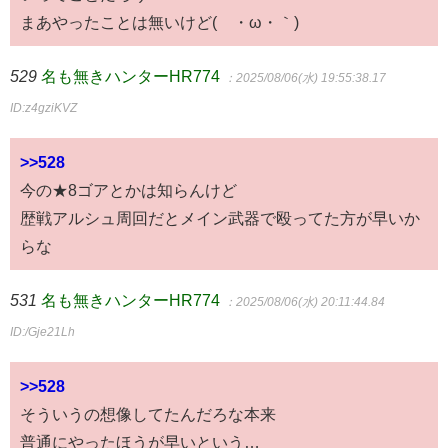
まあやったことは無いけど(´・ω・｀)
529
名も無きハンターHR774
：2025/08/06(水) 19:55:38.17
ID:z4gziKVZ
>>528
今の★8ゴアとかは知らんけど
歴戦アルシュ周回だとメイン武器で殴ってた方が早いか
らな
531
名も無きハンターHR774
：2025/08/06(水) 20:11:44.84
ID:/Gje21Lh
>>528
そういうの想像してたんだろな本来
普通にやったほうが早いという…