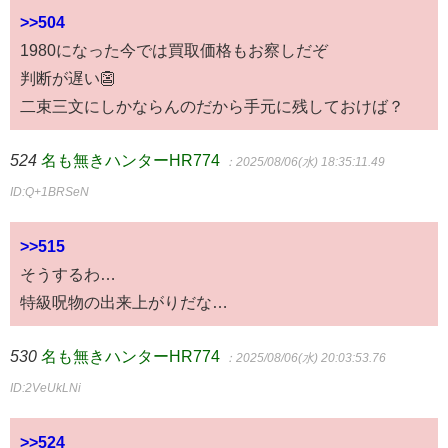
>>504
1980になった今では買取価格もお察しだぞ
判断が遅い👺
二束三文にしかならんのだから手元に残しておけば？
524
名も無きハンターHR774
：2025/08/06(水) 18:35:11.49
ID:Q+1BRSeN
>>515
そうするわ…
特級呪物の出来上がりだな…
530
名も無きハンターHR774
：2025/08/06(水) 20:03:53.76
ID:2VeUkLNi
>>524