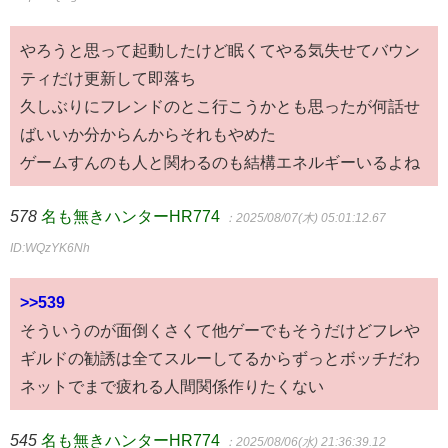
やろうと思って起動したけど眠くてやる気失せてバウン
ティだけ更新して即落ち
久しぶりにフレンドのとこ行こうかとも思ったが何話せ
ばいいか分からんからそれもやめた
ゲームすんのも人と関わるのも結構エネルギーいるよね
578
名も無きハンターHR774
：2025/08/07(木) 05:01:12.67
ID:WQzYK6Nh
>>539
そういうのが面倒くさくて他ゲーでもそうだけどフレや
ギルドの勧誘は全てスルーしてるからずっとボッチだわ
ネットでまで疲れる人間関係作りたくない
545
名も無きハンターHR774
：2025/08/06(水) 21:36:39.12