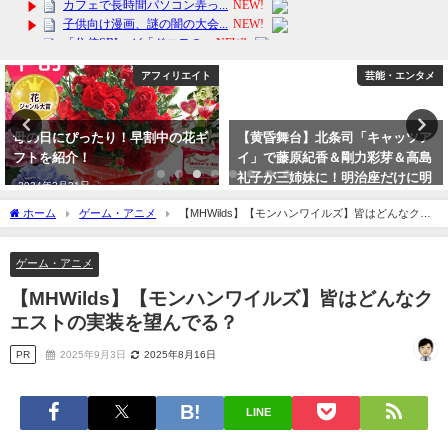
アフィリエイト
芸能・エンタメ
母の日にぴったり！早割中の花ギ
【黄昏舞台】北条司「キャッツア
フトを紹介！
イ」で藤原紀香＆剛力彩芽＆高島
礼子が三姉妹に！明治座だけに明
2024年3月31日
治時代の劇らしいｗ
ホーム
ゲーム・アニメ
【MHWilds】【モンハンワイルズ】皆はどんなクエ
2023年9月30日
ストの実装を望んでる？
ゲーム・アニメ
【MHWilds】【モンハンワイルズ】皆はどんなク
エストの実装を望んでる？
PR
2025年9月3日
2025年8月16日
LINE