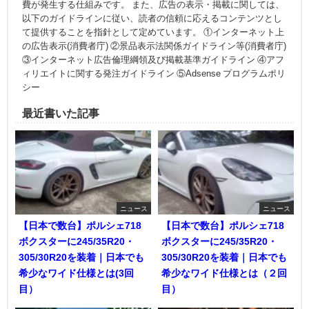
費が発生する仕組みです。 また、広告の表示・掲載に関しては、
以下のガイドラインに従い、読者の信頼に応えるコンテンツとし
て提供することを指針として定めています。 ①インターネット上
の広告表示(消費者庁) ②景品表示法関係ガイドライン等(消費者庁)
③インターネット広告倫理綱領及び掲載基準ガイドライン ④アフ
ィリエイトに関する発注ガイドライン ⑤Adsense プログラムポリ
シー
最近書いた記事
ニュース
ニュース
【日本で数台】ポルシェ718
【日本で数台】ポルシェ718
ボクスターに245/35R20・
ボクスターに245/35R20・
305/30R20を装着｜日本でも
305/30R20を装着｜日本でも
希少なワイド仕様とは(3回
希少なワイド仕様とは（２回
目）
目）