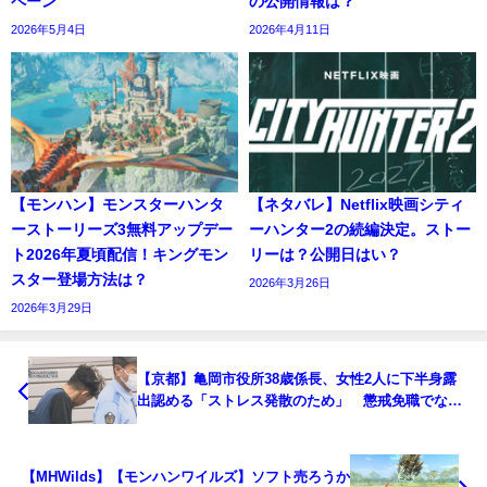
ペーン
の公開情報は？
2026年5月4日
2026年4月11日
【モンハン】モンスターハンタ
【ネタバレ】Netflix映画シティ
ーストーリーズ3無料アップデー
ーハンター2の続編決定。ストー
ト2026年夏頃配信！キングモン
リーは？公開日はい？
スター登場方法は？
2026年3月26日
2026年3月29日
【京都】亀岡市役所38歳係長、女性2人に下半身露
出認める「ストレス発散のため」 懲戒免職でなく
依願退職で退職金支給へ。
【MHWilds】【モンハンワイルズ】ソフト売ろうか