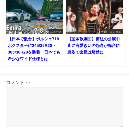
ニュース
芸能・エンタメ
【日本で数台】ポルシェ718
【宝塚歌劇団】宙組の公演中
ボクスターに245/35R20・
止に有愛きいの怨念が舞台に
305/30R20を装着｜日本でも
憑依で楽屋は騒然に
希少なワイド仕様とは
コメント
※