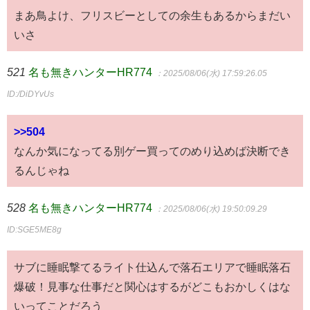
まあ鳥よけ、フリスビーとしての余生もあるからまだい
いさ
521
名も無きハンターHR774
：2025/08/06(水) 17:59:26.05
ID:/DiDYvUs
>>504
なんか気になってる別ゲー買ってのめり込めば決断でき
るんじゃね
528
名も無きハンターHR774
：2025/08/06(水) 19:50:09.29
ID:SGE5ME8g
サブに睡眠撃てるライト仕込んで落石エリアで睡眠落石
爆破！見事な仕事だと関心はするがどこもおかしくはな
いってことだろう