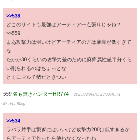
>>538
どこのサイトも最強はアーティア一点張りじゃね？
>>559
まあ攻撃力は弱いけどアーティアの方は麻痺が低すぎて
な
たかが30くらいの攻撃力差のために麻痺属性値半分くら
い削られるのはちょっとな
とくにマルチ勢だときつい
559
名も無きハンターHR774
：2025/08/06(水) 23:33:40.71
ID:zVpuB0kg
>>534
ラバラ片手は繋ぎにはいいけど攻撃力200は低すぎるか
らアーティア作ったら使わなくなったわ