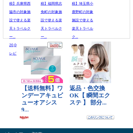
税】兵庫県西
税】福岡県志
税】埼玉県小
脇市の対象施
免町の対象施
鹿野町の対象
設で使える楽
設で使える楽
施設で使える
天トラベルク
天トラベルク
楽天トラベル
ー...
ー...
ク...
20,000 円
30,000 円
15,000 円
レビュー数：0
レビュー数：0
レビュー数：0