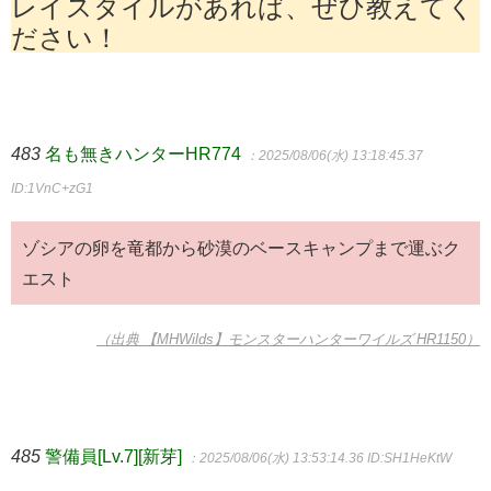
レイスタイルがあれば、ぜひ教えてく
ださい！
483
名も無きハンターHR774
：2025/08/06(水) 13:18:45.37
ID:1VnC+zG1
ゾシアの卵を竜都から砂漠のベースキャンプまで運ぶク
エスト
（出典 【MHWilds】モンスターハンターワイルズ HR1150）
485
警備員[Lv.7][新芽]
：2025/08/06(水) 13:53:14.36
ID:SH1HeKtW