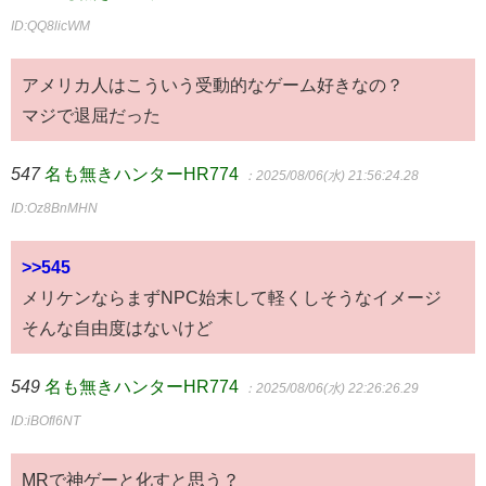
ID:QQ8licWM
アメリカ人はこういう受動的なゲーム好きなの？
マジで退屈だった
547
名も無きハンターHR774
：2025/08/06(水) 21:56:24.28
ID:Oz8BnMHN
>>545
メリケンならまずNPC始末して軽くしそうなイメージ
そんな自由度はないけど
549
名も無きハンターHR774
：2025/08/06(水) 22:26:26.29
ID:iBOfl6NT
MRで神ゲーと化すと思う？