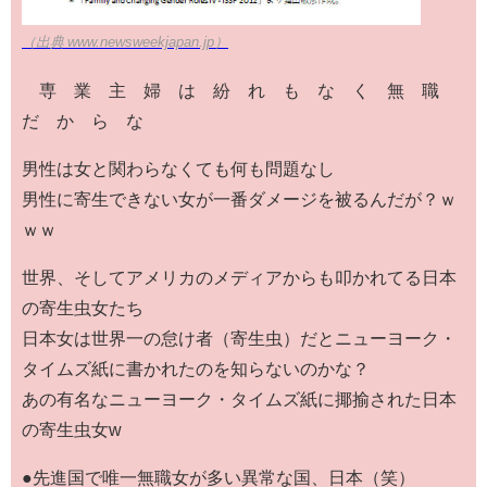
（出典 www.newsweekjapan.jp）
専 業 主 婦 は 紛 れ も な く 無 職
だ か ら な
男性は女と関わらなくても何も問題なし
男性に寄生できない女が一番ダメージを被るんだが？ｗ
ｗｗ
世界、そしてアメリカのメディアからも叩かれてる日本
の寄生虫女たち
日本女は世界一の怠け者（寄生虫）だとニューヨーク・
タイムズ紙に書かれたのを知らないのかな？
あの有名なニューヨーク・タイムズ紙に揶揄された日本
の寄生虫女w
●先進国で唯一無職女が多い異常な国、日本（笑）