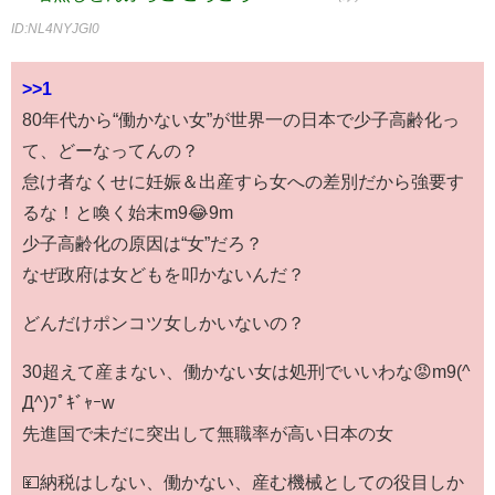
ID:NL4NYJGI0
>>1
80年代から“働かない女”が世界一の日本で少子高齢化っ
て、どーなってんの？
怠け者なくせに妊娠＆出産すら女への差別だから強要す
るな！と喚く始末m9😂9m
少子高齢化の原因は“女”だろ？
なぜ政府は女どもを叩かないんだ？
どんだけポンコツ女しかいないの？
30超えて産まない、働かない女は処刑でいいわな😡m9(^
Д^)ﾌﾟｷﾞｬｰw
先進国で未だに突出して無職率が高い日本の女
💴納税はしない、働かない、産む機械としての役目しか