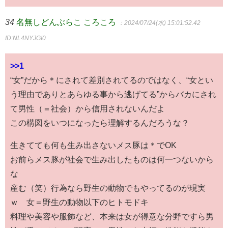
34
名無しどんぶらこ ころころ
：2024/07/24(水) 15:01:52.42
ID:NL4NYJGI0
>>1
“女”だから＊にされて差別されてるのではなく、“女とい
う理由でありとあらゆる事から逃げてる”からバカにされ
て男性（＝社会）から信用されないんだよ
この構図をいつになったら理解するんだろうな？
生きてても何も生み出さないメス豚は＊でOK
お前らメス豚が社会で生み出したものは何一つないから
な
産む（笑）行為なら野生の動物でもやってるのが現実
ｗ 女＝野生の動物以下のヒトモドキ
料理や美容や服飾など、本来は女が得意な分野ですら男