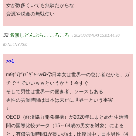
女が数多くいても無駄だからな
資源や税金の無駄使い
32
名無しどんぶらこ ころころ
：2024/07/24(水) 15:01:44.90
ID:NL4NYJGI0
>>1
m9(^Д^)ﾌﾟｷﾞｬｰw💀😡日本女は世界一の怠け者だから、ガ
チで＊でいいｗｗというか＊！今すぐ
そして男性は世界一の働き者、ソースもある
男性の労働時間は日本は未だに世界一という事実
↓
OECD（経済協力開発機構）が2020年にまとめた生活時
間の国際比較データ（15～64歳の男女を対象）による
と，有償労働時間1が長いのは，比較国中，日本男性（4