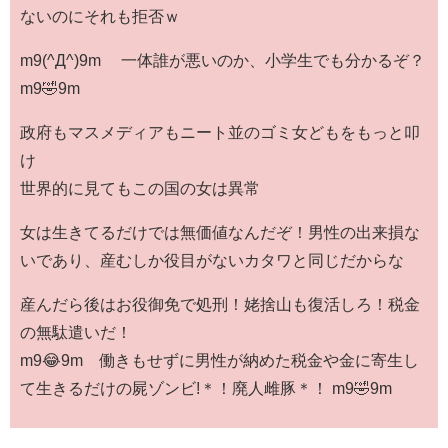
ないのにそれも拒否ｗ
m9(^Д^)9m 一体誰が悪いのか、小学生でも分かるぞ？
m9🤣9m
政府もマスメディアもニート並のゴミ女どもをもっと叩
け
世界的に見てもこの国の女は異常
女は生きてるだけでは無価値なんだぞ！男性の出来損な
いであり、産むしか役目がないカタワと同じだからな
産んだら後はお役御免で処刑！姥捨山も復活しろ！税金
の無駄遣いだ！
m9😂9m 働きもせずに男性が納めた税金や金に寄生し
て生きるだけの屍ゾンビ!＊！廃人雌豚＊！ m9🤣9m