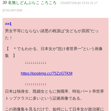
30
名無しどんぶらこ ころころ
：2024/07/24(水) 15:01:31.17
ID:NL4NYJGI0
>>1
男女平等にならない諸悪の根源は“女どもが原因”だっ
た！
【 ＊でもわかる、日本女が“怠け者世界一”という画像
集 】
↓↓↓↓↓↓↓↓↓↓↓
https://postimg.cc/75ZzGTKM
↑↑↑↑↑↑↑↑↑↑↑
日本は独身女、既婚女ともに無職率、時短パート率世界
トップクラスに多いという証拠画像である。
この画像集を見るだけで、如何にして日本女が政治家に