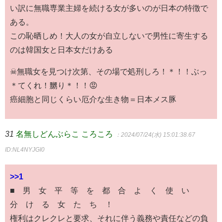
い訳に無職専業主婦を続ける女が多いのが日本の特徴で
ある。
この恥晒しめ！大人の女が自立しないで男性に寄生する
のは韓国女と日本女だけある
☠無職女を見つけ次第、その場で処刑しろ！＊！！ぶっ
＊てくれ！嬲り＊！！😡
癌細胞と同じくらい厄介な生き物＝日本メス豚
31
名無しどんぶらこ ころころ
：2024/07/24(水) 15:01:38.67
ID:NL4NYJGI0
>>1
■ 男 女 平 等 を 都 合 よ く 使 い
分 け る 女 た ち ！
権利はクレクレと要求、それに伴う義務や責任などの負