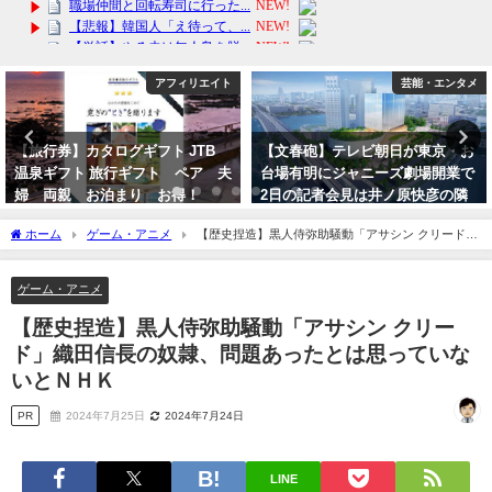
アフィリエイト
芸能・エンタメ
グギフト JTB
【文春砲】テレビ朝日が東京・お
【76週連続1位
ギフト ペア 夫
台場有明にジャニーズ劇場開業で
ア バランス イー
まり お得！
2日の記者会見は井ノ原快彦の隣
製 バランスラボ
にテレ朝が着席か？帝国劇場出禁
2024年2月1日
ホーム
ゲーム・アニメ
【歴史捏造】黒人侍弥助騒動「アサシン クリード」
で開き直りか？
織田信長の奴隷、問題あったとは思っていないとＮＨＫ
2023年9月29日
ゲーム・アニメ
【歴史捏造】黒人侍弥助騒動「アサシン クリー
ド」織田信長の奴隷、問題あったとは思っていな
いとＮＨＫ
PR
2024年7月25日
2024年7月24日
LINE