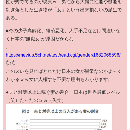
性が秀でてるのが現実ｗ 男性から大幅に性能や機能を
削ぎ落とした生き物が「女」という出来損ないの派生で
ある。
■今の少子高齢化、経済悪化、人手不足などは間違いな
く日本の“無職女”が原因だからな
.
https://mevius.5ch.net/test/read.cgi/gender/1682068596/
👆↑👆
このスレを見ればどれだけ日本の女が異常なのかよ～く
わかるｗｗ女に人権すら不要な理由もわかります。
●夫と対等以上に稼ぐ妻の割合、日本は世界最低レベル
（笑）たったの５％（失笑）