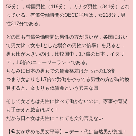
52分），韓国男性（419分），カナダ男性（341分）とな
っている。有償労働時間のOECD平均は，女218分，男
性317分である。
どの国も有償労働時間は男性の方が長いが，各国におい
て男女比（女を1とした場合の男性の倍率）を見ると，
男女比が大きいのは，比較国中，1.7倍の日本，イタリ
ア，1.6倍のニュージーランドである。
ちなみに日本の男女での賃金格差はたったの1.3倍
つまり女よりも1.7倍の労働をやってる男性の方が時給換
算すると、女よりも低賃金という異常な国
そして女どもは男性に比べて働かないのに、家事や育児
も手伝えと戯言ほざく！
だから日本女は男性に＊れても文句言えない
【💀女が求める男女平等】→デート代は当然男が負担！