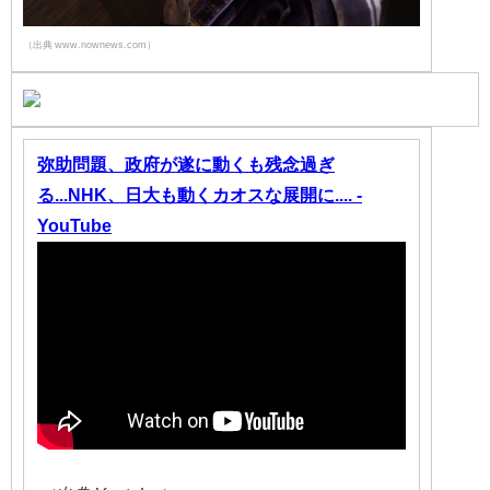
（出典 www.nownews.com）
弥助問題、政府が遂に動くも残念過ぎ
る...NHK、日大も動くカオスな展開に.... -
YouTube