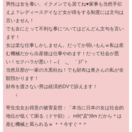
男性は女を養い、イクメンでも居てね♥家事も当然手伝
えよ？レディースデイなど女が得をする制度には文句は
言いません！
でも女にとって不利な事についてはどんどん文句を言い
ます！
女は楽な仕事しかしません。だってか弱いもんｗ私は産
む機械だから出産後は仕事やめます！だって社会が悪
い！セクハラが悪い！←( ´,_ゝ｀)ﾌﾟｯ
当然旦那が一家の大黒柱ね！でも財布は奥さんの私が全
額預かります！
財布を渡さない男は経済的DVで訴えます！
↓
寄生虫女お得意の被害妄想：「本当に日本の女は社会的
地位が低くて困る（ドヤ顔）」 m9(^Д^)9m だから＊は
産む機械と罵られるｗ ＊＊今すぐ＊＊