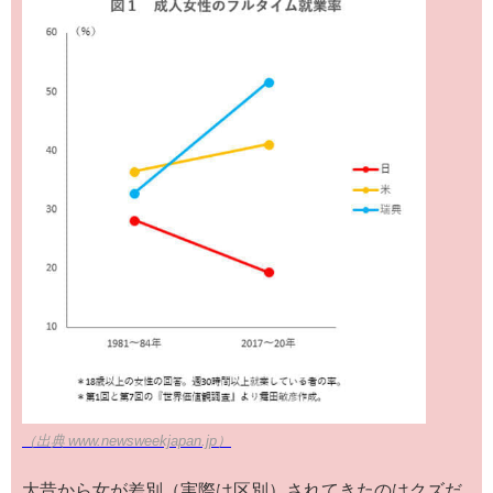
（出典 www.newsweekjapan.jp）
大昔から女が差別（実際は区別）されてきたのはクズだ