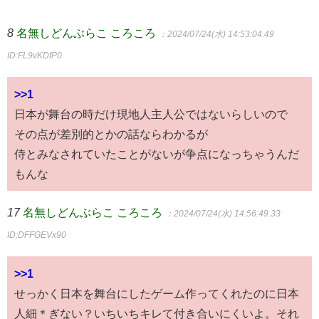
8
名無しどんぶらこ ころころ
：2024/07/24(水) 14:53:04.49
ID:FL9vKDfP0
>>1
日本が舞台の時だけ現地人主人公ではないらしいので
その点が差別的とかの話ならわかるが
侍とみなされていたことがないが争点になっちゃうんだ
もんな
17
名無しどんぶらこ ころころ
：2024/07/24(水) 14:56:49.33
ID:DFFGEVx90
>>1
せっかく日本を舞台にしたゲーム作ってくれたのに日本
人細＊ぎない？いちいちキレて付き合いにくいよ。それ