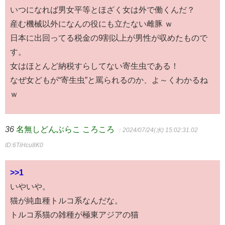
いつになれば男女平等とほざく女は外で働くんだ？
産む機械以外になんの役にも立たない雌豚 ｗ
日本に出回ってる税金の9割以上が男性が収めたもので
す。
女はほとんど納税すらしてない寄生虫である！
なぜ女どもが“寄生虫”と罵られるのか、よ～くわかるね
ｗ
36
名無しどんぶらこ ころころ
：2024/07/24(水) 15:02:31.02
ID:6TiHcu8K0
>>1
いやいや。
猫が純血種トルコ系なんだな。
トルコ系猫の雑種が極東アジアの猫