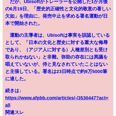
だが、Ubisoftがトレーラーを公開した1か月後
の6月19日、「歴史的正確性と文化的敬意の著しい
欠如」を理由に、発売中止を求める署名運動が日
本で開始された。
運動の主導者は、Ubisoftは事実を誤認している
として、「日本の文化と歴史に対する重大な侮辱
であり、（アジア人に対する）人種差別とも受け
取られかねない」と非難。弥助の存在には異議を
唱えていないが、侍と見なされていたことはない
と主張している。署名は23日時点で約9万5000筆
に達した。
続きは↓
https://www.afpbb.com/articles/-/3530447?act=
all
関連スレ