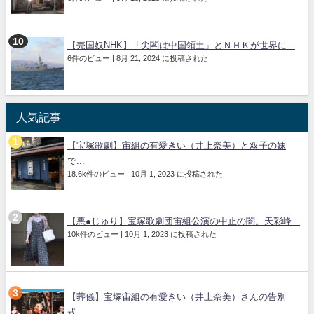
【売国奴NHK】「尖閣は中国領土」とＮＨＫが世界に...
6件のビュー
|
8月 21, 2024 に投稿された
人気記事
【宝塚歌劇】宙組の有愛きい（井上奈美）と双子の妹
で...
18.6k件のビュー
|
10月 1, 2023 に投稿された
【悪●じゅり】宝塚歌劇団宙組公演の中止の闇。天彩峰...
10k件のビュー
|
10月 1, 2023 に投稿された
【葬儀】宝塚宙組の有愛きい（井上奈美）さんの告別
式...