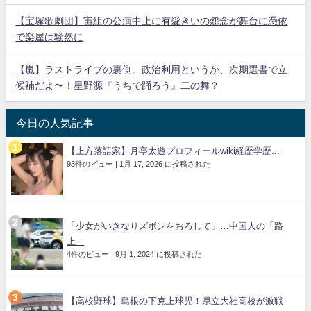
【宝塚歌劇団】宙組の公演中止に有愛きいの怨念が舞台に憑依
で楽屋は騒然に
【嵐】ラストライブの裏側。政治利用というか、次期選書で立
候補だよ〜！星野源『うちで踊ろう』二の舞？
今日の人気記事
【上方落語家】月亭太遊プロフィールwiki経歴学歴...
93件のビュー
|
1月 17, 2026 に投稿された
「少女がいきなりズボンをおろして」…中国人の「路
上...
4件のビュー
|
9月 1, 2024 に投稿された
【高校野球】島根の下克上球児！県立大社高校が激戦