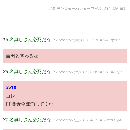
（出典 モンスターハンターワイルズGに望む事）
18
名無しさん必死だな
：2025/09/26(金) 17:20:23.78
ID:faoIxypx0
吉田と関わるな
29
名無しさん必死だな
：2025/09/27(土) 01:12:03.63
ID:JVGIK+Sj0
>>18
コレ
FF要素全部消してくれ
31
名無しさん必死だな
：2025/09/27(土) 01:38:48.13
ID:iBqYO5yk0