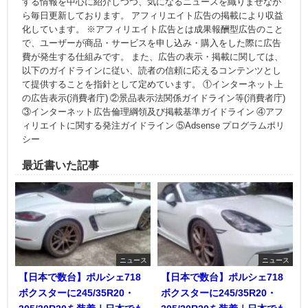
する情報を中心に紹介しつつ、気になるニュースを織りまぜなが
ら毎日更新しております。 アフィリエイト広告の掲載により収益
化しています。 ※アフィリエイト広告とは成果報酬型広告のこと
で、ユーザーが商品・サービスを申し込み・購入をした際に広告
費が発生する仕組みです。 また、広告の表示・掲載に関しては、
以下のガイドラインに従い、読者の信頼に応えるコンテンツとし
て提供することを指針として定めています。 ①インターネット上
の広告表示(消費者庁) ②景品表示法関係ガイドライン等(消費者庁)
③インターネット広告倫理綱領及び掲載基準ガイドライン ④アフ
ィリエイトに関する発注ガイドライン ⑤Adsense プログラムポリ
シー
最近書いた記事
ニュース
ニュース
【日本で数台】ポルシェ718
【日本で数台】ポルシェ718
ボクスターに245/35R20・
ボクスターに245/35R20・