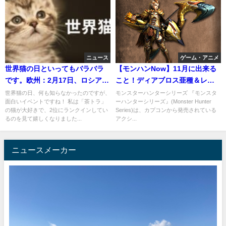
ニュース
ゲーム・アニメ
世界猫の日といってもバラバラ
【モンハンNow】11月に出来る
です。欧州：2月17日、ロシア：
こと！ディアブロス亜種＆レイ
3月1日、米国：10月29日なの
ギエナ
世界猫の日、何も知らなかったのですが、
モンスターハンターシリーズ 『モンスタ
面白いイベントですね！ 私は「茶トラ」
ーハンターシリーズ』(Monster Hunter
に、何故8月8日？？
の猫が大好きで、2位にランクインしてい
Series)は、カプコンから発売されている
るのを見て嬉しくなりました...
アクシ...
ニュースメーカー