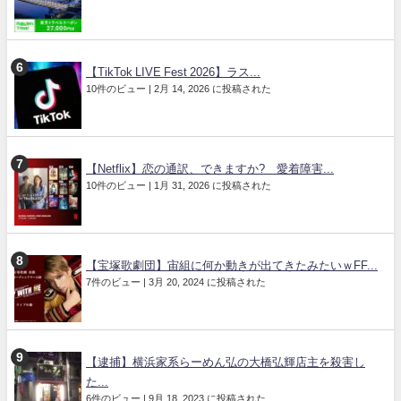
【TikTok LIVE Fest 2026】ラス...
10件のビュー
|
2月 14, 2026 に投稿された
【Netflix】恋の通訳、できますか? 愛着障害...
10件のビュー
|
1月 31, 2026 に投稿された
【宝塚歌劇団】宙組に何か動きが出てきたみたいｗFF...
7件のビュー
|
3月 20, 2024 に投稿された
【逮捕】横浜家系らーめん弘の大橋弘輝店主を殺害し
た...
6件のビュー
|
9月 18, 2023 に投稿された