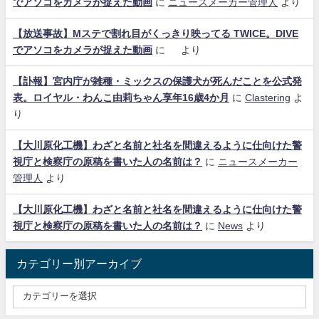
でアソコをカメラが捉えた動画
に
ニュースメーカー管理人
より
【放送事故】Mステで割れ目がくっきり映ってる TWICE。DIVE
でアソコをカメラが捉えた動画
に
より
【訃報】宮内庁が雑種・ミックスの保護犬が死んだことを公式発
表。ロイヤル・わんこ由莉ちゃん享年16歳4か月
に
Clastering
よ
り
【大川原化工機】わざと名前と社名を間違えるように仕向けた警
視庁と検察庁の原稿を書いた人の名前は？
に
ニュースメーカー
管理人
より
【大川原化工機】わざと名前と社名を間違えるように仕向けた警
視庁と検察庁の原稿を書いた人の名前は？
に
News
より
カテゴリー別アーカイブ