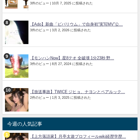
3件のビュー
|
10月 7, 2025 に投稿された
【Ado】新曲「ビバリウム」で自身初“実写MV”公...
3件のビュー
|
3月 2, 2026 に投稿された
【モンハンNow】星8テオ 全破壊 1分23秒 野...
3件のビュー
|
8月 27, 2024 に投稿された
【放送事故】TWICE ジヒョ、ナヨンとペアルック...
2件のビュー
|
1月 3, 2025 に投稿された
今週の人気記事
【上方落語家】月亭太遊プロフィールwiki経歴学歴...