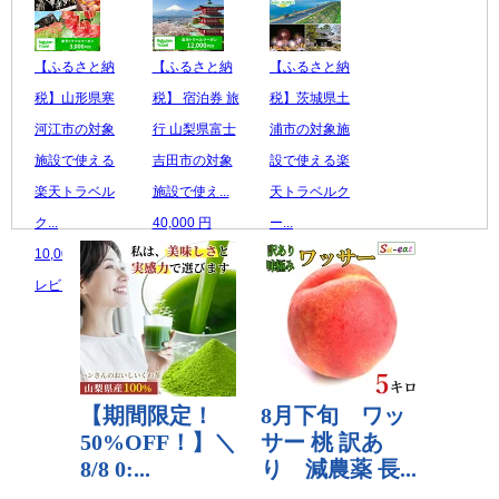
【ふるさと納
【ふるさと納
【ふるさと納
税】山形県寒
税】 宿泊券 旅
税】茨城県土
河江市の対象
行 山梨県富士
浦市の対象施
施設で使える
吉田市の対象
設で使える楽
楽天トラベル
施設で使え...
天トラベルク
ク...
40,000 円
ー...
10,000 円
レビュー数：0
20,000 円
レビュー数：0
レビュー数：5