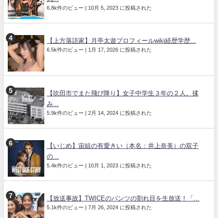
6.8k件のビュー
|
10月 5, 2023 に投稿された
【上方落語家】月亭太遊プロフィールwiki経歴学歴...
6.5k件のビュー
|
1月 17, 2026 に投稿された
【吹田市でまた飛び降り】女子中学生３年の２人。揉
み...
5.9k件のビュー
|
2月 14, 2024 に投稿された
【いじめ】宙組の有愛きい（本名：井上奈美）の双子
の...
5.4k件のビュー
|
10月 1, 2023 に投稿された
【放送事故】TWICEのパンツの割れ目を生放送！「...
5.1k件のビュー
|
7月 26, 2024 に投稿された