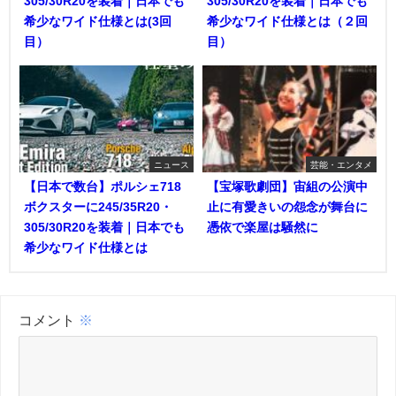
305/30R20を装着｜日本でも
305/30R20を装着｜日本でも
希少なワイド仕様とは(3回
希少なワイド仕様とは（２回
目）
目）
ニュース
芸能・エンタメ
【日本で数台】ポルシェ718
【宝塚歌劇団】宙組の公演中
ボクスターに245/35R20・
止に有愛きいの怨念が舞台に
305/30R20を装着｜日本でも
憑依で楽屋は騒然に
希少なワイド仕様とは
コメント
※