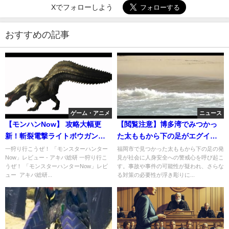
Xでフォローしよう
おすすめの記事
ゲーム・アニメ
ニュース
【モンハンNow】 攻略大幅更
【閲覧注意】博多湾でみつかっ
新！斬裂電撃ライトボウガン装
た太ももから下の足がエグイ！
備で終盤まで最強武器になる
長さ約67センチの人の右足がこ
一狩り行こうぜ！ 「モンスターハンター
福岡市で見つかった太ももから下の足の発
Now」レビュー - アキバ総研 一狩り行こ
見が社会に人身安全への警戒心を呼び起こ
ちらです！上げられた状態
うぜ！ 「モンスターハンターNow」レビ
す。事故や事件の可能性が疑われ、さらな
ュー アキバ総研...
る対策の必要性が浮き彫りに...