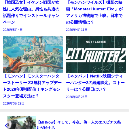
【戦国乙女】イケメン戦国が女
【モンハンワイルズ】撮影の映
性に人気な理由。男性も共通の
画「Monster Hunter: Eko」が
話題作りでインストールキャン
アメリカ博物館で上映。日本で
ペーン
の公開情報は？
2026年5月4日
2026年4月11日
【モンハン】モンスターハンタ
【ネタバレ】Netflix映画シティ
ーストーリーズ3無料アップデー
ーハンター2の続編決定。ストー
ト2026年夏頃配信！キングモン
リーは？公開日はい？
スター登場方法は？
2026年3月26日
2026年3月29日
【MHNow】そして、今夜、俺一人のエスピナス祭
りが始まる…