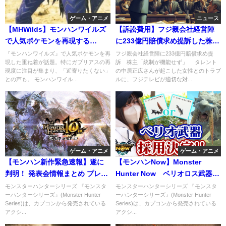
ゲーム・アニメ
ニュース
【MHWilds】モンハンワイルズ
【訴訟費用】フジ親会社経営陣
で人気ポケモンを再現する
に233億円賠償求め提訴した株
と…… 衝撃の見た目に「すげ
主。申立手数料はなんと２千万
『モンハンワイルズ』で人気ポケモンを再
フジ親会社経営陣に233億円賠償求め提
現した重ね着が話題。特にガブリアスの再
訴 株主「統制が機能せず」 タレント
え」の声
円超！
現度に注目が集まり、「近寄りたくない」
の中居正広さんが起こした女性とのトラブ
との声も。 モンハンワイル...
ルに、フジテレビが適切な対...
ゲーム・アニメ
ゲーム・アニメ
【モンハン新作緊急速報】遂に
【モンハンNow】Monster
判明！ 発表会情報まとめ プレス
Hunter Now ベリオロス武器の
テのモンハン新作発表か！
性能に驚愕！ライトボウガン
モンスターハンターシリーズ 『モンスタ
モンスターハンターシリーズ 『モンスタ
ーハンターシリーズ』(Monster Hunter
ーハンターシリーズ』(Monster Hunter
Series)は、カプコンから発売されている
Series)は、カプコンから発売されている
アクシ...
アクシ...