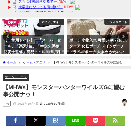
ト
アフィリエイト
アフィリエイ
セ
ポーチ 小物入れ 可愛い 柄 花柄 ス
【高評価】2024年のおしゃれな
クエア 化粧ポーチ メイクポーチ
スクはこちら！ランキング1位受
ト
トラベルポーチ 大きめ かわいい
賞 カラー 不織布 立体 送料
おしゃれ コンパクト 縦型 収納 整
料！バーゲンセール
ホーム
ゲーム・アニメ
【MHWs】モンスターハンターワイルズGに望む事
理 自立 大人っぽい 韓国 メイク
2024年3月13日
公開ナゥ！
2024年4月3日
ゲーム・アニメ
【MHWs】モンスターハンターワイルズGに望む
事公開ナゥ！
PR
2025年10月4日
2025年10月4日
LINE