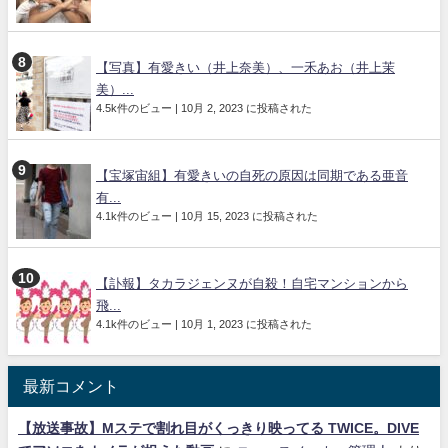
【写真】有愛きい（井上奈美）、一禾あお（井上茉
美）...
4.5k件のビュー
|
10月 2, 2023 に投稿された
【宝塚宙組】有愛きいの自死の原因は同期である亜音
有...
4.1k件のビュー
|
10月 15, 2023 に投稿された
【訃報】タカラジェンヌが自殺！自宅マンションから
飛...
4.1k件のビュー
|
10月 1, 2023 に投稿された
最新コメント
【放送事故】Mステで割れ目がくっきり映ってる TWICE。DIVE