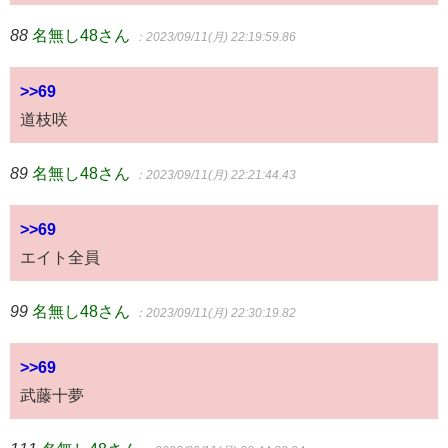
88
名無し48さん
：2023/09/11(月) 22:19:59.86
>>69
道枝咲
89
名無し48さん
：2023/09/11(月) 22:21:44.43
>>69
エイト全員
99
名無し48さん
：2023/09/11(月) 22:30:19.82
>>69
武藤十夢