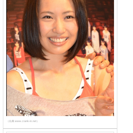
（出典 www.crank-in.net）