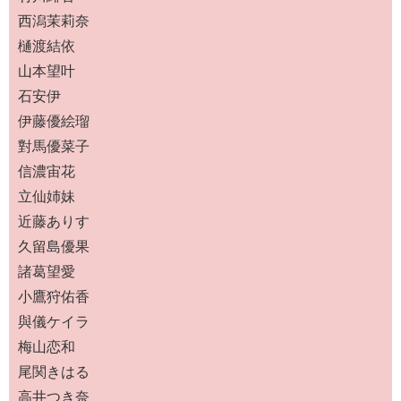
西潟茉莉奈
樋渡結依
山本望叶
石安伊
伊藤優絵瑠
對馬優菜子
信濃宙花
立仙姉妹
近藤ありす
久留島優果
諸葛望愛
小鷹狩佑香
與儀ケイラ
梅山恋和
尾関きはる
高井つき奈