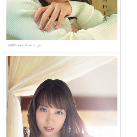
（出典 books.rakuten.co.jp）