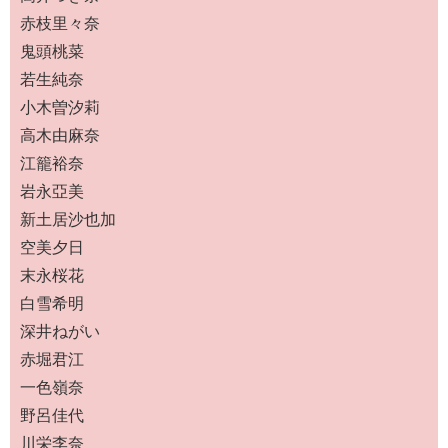
赤枝里々奈
鬼頭桃菜
若生純奈
小木曽汐莉
高木由麻奈
江籠裕奈
岩永亞美
新土居沙也加
空美夕日
末永桜花
白雪希明
深井ねがい
赤堀君江
一色嶺奈
野呂佳代
川栄李奈