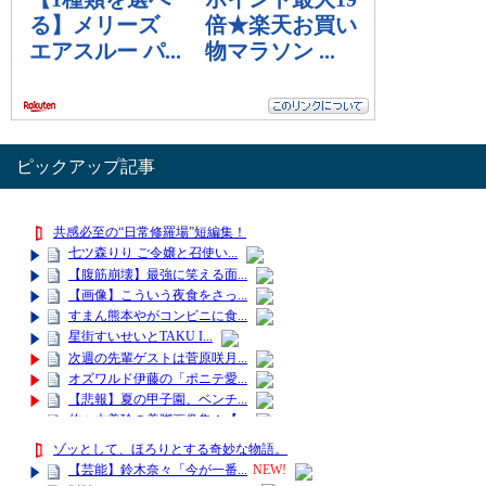
ピックアップ記事