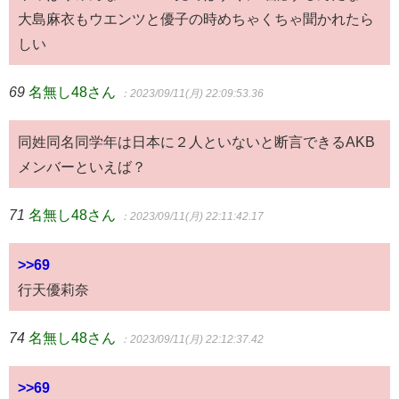
大島麻衣もウエンツと優子の時めちゃくちゃ聞かれたら
しい
69
名無し48さん
：2023/09/11(月) 22:09:53.36
同姓同名同学年は日本に２人といないと断言できるAKB
メンバーといえば？
71
名無し48さん
：2023/09/11(月) 22:11:42.17
>>69
行天優莉奈
74
名無し48さん
：2023/09/11(月) 22:12:37.42
>>69