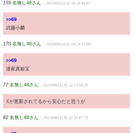
159
名無し48さん
：2023/09/12(火) 06:19:44.67
>>69
武藤小麟
170
名無し48さん
：2023/09/12(火) 09:24:47.98
>>69
達家真姫宝
77
名無し48さん
：2023/09/11(月) 22:13:56.25
Xが更新されてるから安心だと思うが
82
名無し48さん
：2023/09/11(月) 22:16:47.75