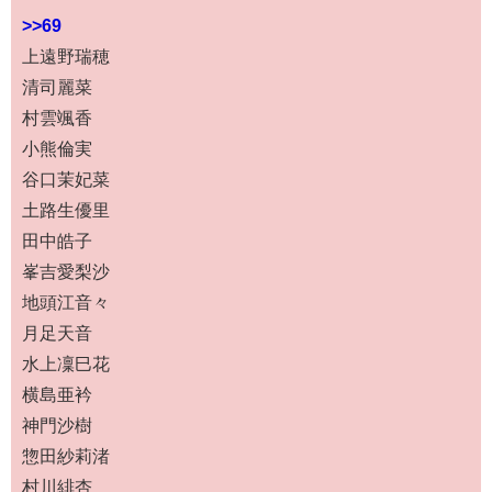
>>69
上遠野瑞穂
清司麗菜
村雲颯香
小熊倫実
谷口茉妃菜
土路生優里
田中皓子
峯吉愛梨沙
地頭江音々
月足天音
水上凜巳花
横島亜衿
神門沙樹
惣田紗莉渚
村川緋杏