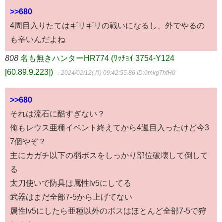
>>680
4周目入りたてはギリギリの戦いになるし、外でやるの
も辛いんだよね
808
名も無きハンターHR774 (ﾜｯﾁｮｲ 3754-Y124
[60.89.9.223])
：2024/02/12(月) 09:42:55.86
ID:0mkgThfH0
>>680
それは流石に酷すぎない？
俺もレウス亜種イベント終えてから4週目入ったけど今3
7個やぞ？
主にカガチ以下の弱ボスをしっかり部位破壊して倒して
る
太刀使いで防具は属性lv5にしてる
武器はまだ全部7-5から上げてない
属性lv5にしたら亜種以外のボスはほとんど全部7-5で狩