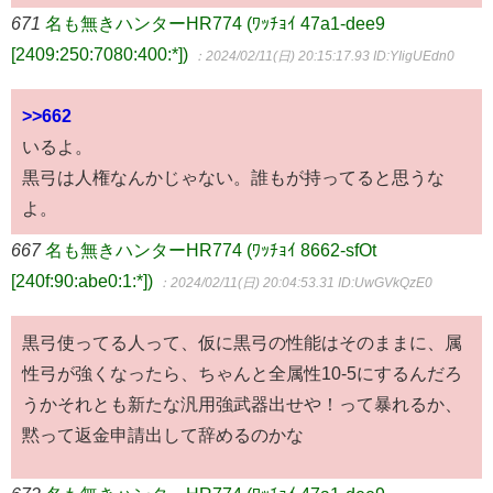
671
名も無きハンターHR774 (ﾜｯﾁｮｲ 47a1-dee9
[2409:250:7080:400:*])
：2024/02/11(日) 20:15:17.93
ID:YIigUEdn0
>>662
いるよ。
黒弓は人権なんかじゃない。誰もが持ってると思うな
よ。
667
名も無きハンターHR774 (ﾜｯﾁｮｲ 8662-sfOt
[240f:90:abe0:1:*])
：2024/02/11(日) 20:04:53.31
ID:UwGVkQzE0
黒弓使ってる人って、仮に黒弓の性能はそのままに、属
性弓が強くなったら、ちゃんと全属性10-5にするんだろ
うかそれとも新たな汎用強武器出せや！って暴れるか、
黙って返金申請出して辞めるのかな