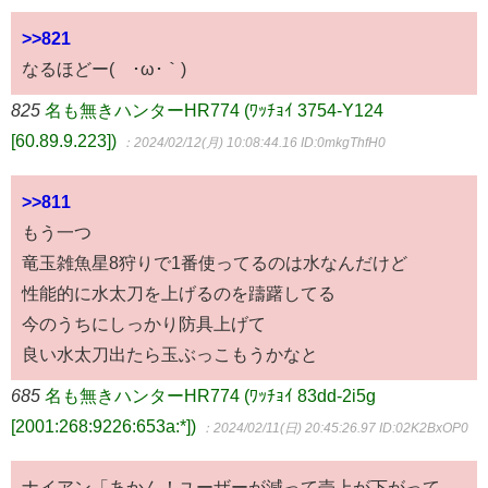
>>821
なるほどー(´･ω･｀)
825
名も無きハンターHR774 (ﾜｯﾁｮｲ 3754-Y124
[60.89.9.223])
：2024/02/12(月) 10:08:44.16
ID:0mkgThfH0
>>811
もう一つ
竜玉雑魚星8狩りで1番使ってるのは水なんだけど
性能的に水太刀を上げるのを躊躇してる
今のうちにしっかり防具上げて
良い水太刀出たら玉ぶっこもうかなと
685
名も無きハンターHR774 (ﾜｯﾁｮｲ 83dd-2i5g
[2001:268:9226:653a:*])
：2024/02/11(日) 20:45:26.97
ID:02K2BxOP0
ナイアン「あかん！ユーザーが減って売上が下がって