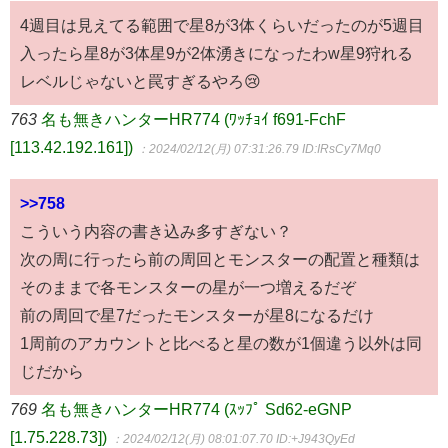
4週目は見えてる範囲で星8が3体くらいだったのが5週目
入ったら星8が3体星9が2体湧きになったわw星9狩れる
レベルじゃないと罠すぎるやろ😢
763
名も無きハンターHR774 (ﾜｯﾁｮｲ f691-FchF
[113.42.192.161])
：2024/02/12(月) 07:31:26.79
ID:IRsCy7Mq0
>>758
こういう内容の書き込み多すぎない？
次の周に行ったら前の周回とモンスターの配置と種類は
そのままで各モンスターの星が一つ増えるだぞ
前の周回で星7だったモンスターが星8になるだけ
1周前のアカウントと比べると星の数が1個違う以外は同
じだから
769
名も無きハンターHR774 (ｽｯﾌﾟ Sd62-eGNP
[1.75.228.73])
：2024/02/12(月) 08:01:07.70
ID:+J943QyEd