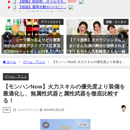
アフィリエイト
芸能・エンタメ
コカ・コーラ選べるよりどり麦茶
【ＴＶ放映】タカラジェンヌ有愛
やかんの麦茶アクエリアス紅茶花
きいさん出演の舞台が放映されま
伝500mlペットボトル24本入り×2
す！もちろん天彩峰里さんも一緒
ケース【送料無料】商品紹介
です。
ホーム
ゲーム・アニメ
【モンハンNow】火力スキルの優先度より装備を最
2024年3月21日
2023年10月8日
適化し、無属性武器と属性武器を徹底比較する！
ゲーム・アニメ
【モンハンNow】火力スキルの優先度より装備を
最適化し、無属性武器と属性武器を徹底比較す
る！
PR
2024年2月17日
2024年2月12日