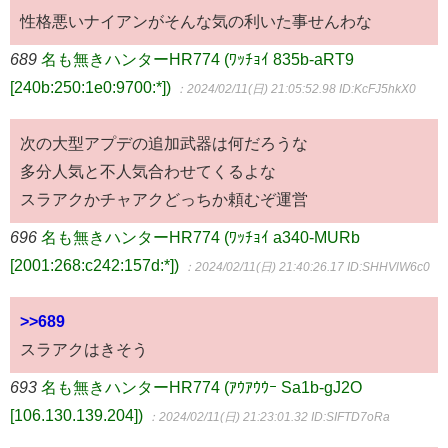
性格悪いナイアンがそんな気の利いた事せんわな
689
名も無きハンターHR774 (ﾜｯﾁｮｲ 835b-aRT9
[240b:250:1e0:9700:*])
：2024/02/11(日) 21:05:52.98
ID:KcFJ5hkX0
次の大型アプデの追加武器は何だろうな
多分人気と不人気合わせてくるよな
スラアクかチャアクどっちか頼むぞ運営
696
名も無きハンターHR774 (ﾜｯﾁｮｲ a340-MURb
[2001:268:c242:157d:*])
：2024/02/11(日) 21:40:26.17
ID:SHHVlW6c0
>>689
スラアクはきそう
693
名も無きハンターHR774 (ｱｳｱｳｳｰ Sa1b-gJ2O
[106.130.139.204])
：2024/02/11(日) 21:23:01.32
ID:SIFTD7oRa