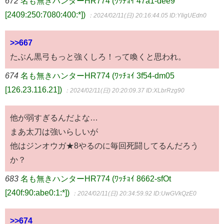
672
名も無きハンターHR774 (ﾜｯﾁｮｲ 47a1-dee9
[2409:250:7080:400:*])
：2024/02/11(日) 20:16:44.05
ID:YIigUEdn0
>>667
たぶん黒弓もっと強くしろ！って喚くと思われ。
674
名も無きハンターHR774 (ﾜｯﾁｮｲ 3f54-dm05
[126.23.116.21])
：2024/02/11(日) 20:20:09.37
ID:XLbrRzg90
他が弱すぎるんだよな…
まあ太刀は強いらしいが
他はジンオウガ★8やるのに毎回死闘してるんだろう
か？
683
名も無きハンターHR774 (ﾜｯﾁｮｲ 8662-sfOt
[240f:90:abe0:1:*])
：2024/02/11(日) 20:34:59.92
ID:UwGVkQzE0
>>674