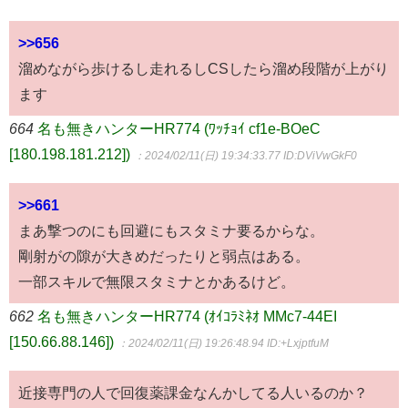
>>656
溜めながら歩けるし走れるしCSしたら溜め段階が上がり
ます
664
名も無きハンターHR774 (ﾜｯﾁｮｲ cf1e-BOeC
[180.198.181.212])
：2024/02/11(日) 19:34:33.77
ID:DViVwGkF0
>>661
まあ撃つのにも回避にもスタミナ要るからな。
剛射がの隙が大きめだったりと弱点はある。
一部スキルで無限スタミナとかあるけど。
662
名も無きハンターHR774 (ｵｲｺﾗﾐﾈｵ MMc7-44EI
[150.66.88.146])
：2024/02/11(日) 19:26:48.94
ID:+LxjptfuM
近接専門の人で回復薬課金なんかしてる人いるのか？