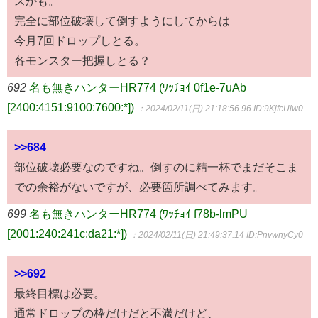
スかも。
完全に部位破壊して倒すようにしてからは
今月7回ドロップしとる。
各モンスター把握しとる？
692
名も無きハンターHR774 (ﾜｯﾁｮｲ 0f1e-7uAb
[2400:4151:9100:7600:*])
：2024/02/11(日) 21:18:56.96
ID:9KjfcUlw0
>>684
部位破壊必要なのですね。倒すのに精一杯でまだそこま
での余裕がないですが、必要箇所調べてみます。
699
名も無きハンターHR774 (ﾜｯﾁｮｲ f78b-lmPU
[2001:240:241c:da21:*])
：2024/02/11(日) 21:49:37.14
ID:PnvwnyCy0
>>692
最終目標は必要。
通常ドロップの枠だけだと不満だけど、