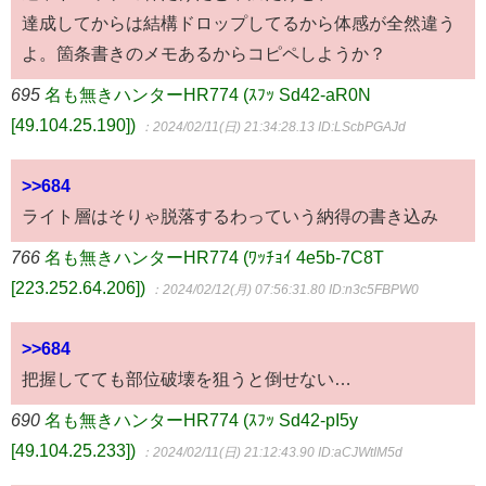
達成してからは結構ドロップしてるから体感が全然違う
よ。箇条書きのメモあるからコピペしようか？
695
名も無きハンターHR774 (ｽﾌｯ Sd42-aR0N
[49.104.25.190])
：2024/02/11(日) 21:34:28.13
ID:LScbPGAJd
>>684
ライト層はそりゃ脱落するわっていう納得の書き込み
766
名も無きハンターHR774 (ﾜｯﾁｮｲ 4e5b-7C8T
[223.252.64.206])
：2024/02/12(月) 07:56:31.80
ID:n3c5FBPW0
>>684
把握してても部位破壊を狙うと倒せない…
690
名も無きハンターHR774 (ｽﾌｯ Sd42-pI5y
[49.104.25.233])
：2024/02/11(日) 21:12:43.90
ID:aCJWtIM5d