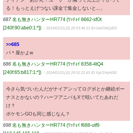
る！もっとえげつない課金で集金しないと...」
687
名も無きハンターHR774 (ﾜｯﾁｮｲ 8662-sfOt
[240f:90:abe0:1:*])
：2024/02/11(日) 20:53:46.21
ID:UwGVkQzE0
>>685
パ＊屋かよw
686
名も無きハンターHR774 (ﾜｯﾁｮｲ 8358-4tQ4
[240f:65:b817:1:*])
：2024/02/11(日) 20:52:21.65
ID:YgU1HyNG0
今さら気づいたんだがナイアンってログボとか継続ボー
ナスとかないの？ハーフアニバもXで呟いてたあれだ
け？
ポケモンGOも同じ感じなん？
698
名も無きハンターHR774 (ﾜｯﾁｮｲ f688-utf9