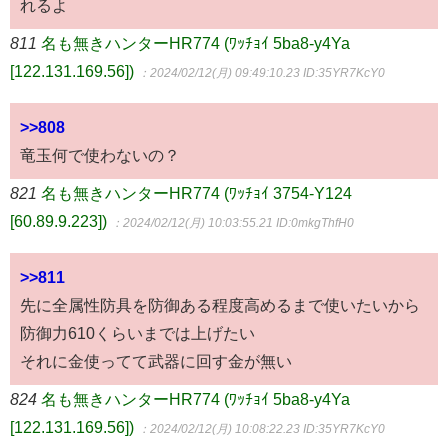
れるよ
811
名も無きハンターHR774 (ﾜｯﾁｮｲ 5ba8-y4Ya
[122.131.169.56])
：2024/02/12(月) 09:49:10.23
ID:35YR7KcY0
>>808
竜玉何で使わないの？
821
名も無きハンターHR774 (ﾜｯﾁｮｲ 3754-Y124
[60.89.9.223])
：2024/02/12(月) 10:03:55.21
ID:0mkgThfH0
>>811
先に全属性防具を防御ある程度高めるまで使いたいから
防御力610くらいまでは上げたい
それに金使ってて武器に回す金が無い
824
名も無きハンターHR774 (ﾜｯﾁｮｲ 5ba8-y4Ya
[122.131.169.56])
：2024/02/12(月) 10:08:22.23
ID:35YR7KcY0