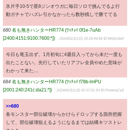
氷片手10-5で星8ジンオウガに毎日ソロで挑んでるよ行
動ガチャでハズレ引かなかったら数秒残しで勝ててる
680
名も無きハンターHR774 (ﾜｯﾁｮｲ 0f1e-7uAb
[2400:4151:9100:7600:*])
：2024/02/11(日) 20:26:44.86
ID:9KjfcUlw0
今日も竜玉出ず。1月初旬に4週目入ってから未だ一度も
出たことない。先行していたリアフレ全員やめた意味が
わかって来た…
684
名も無きハンターHR774 (ﾜｯﾁｮｲ f78b-lmPU
[2001:240:241c:da21:*])
：2024/02/11(日) 20:37:01.93
ID:PnvwnyCy0
>>680
各モンスター部位破壊からかけらドロップする箇所把握
して、部位破壊狙えるようになるまでは結構キツストレ