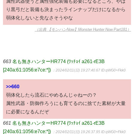
属性武器使うと属性強化装備も必要になるところ、やは
り黒弓だと装備も決まったラインナップだけになるから
弱体化しないと先なさそうやな
（出典 【モンハンNow】Monster Hunter Now Part181）
663
名も無きハンターHR774 (ﾜｯﾁｮｲ a261-rE3B
[240a:61:1056:e7ce:*])
：2024/02/11(日) 19:27:40.67
ID:qWG0+Fkk0
>>660
弱体化したら流石にやめるんじゃねーの？
属性武器・防御作ろうにも育てるのに捨てた素材が大量
に必要になるんだぞ
661
名も無きハンターHR774 (ﾜｯﾁｮｲ a261-rE3B
[240a:61:1056:e7ce:*])
：2024/02/11(日) 19:26:37.95
ID:qWG0+Fkk0