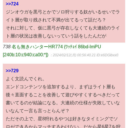
>>724
ジンオウガを黒弓とかでソロ狩りする奴がいるせいでラ
イト層が取り残されて不満が出てるって話だろ？
それに対して、仮に黒弓が存在しなくても大連続のライ
ト層の状況は改善しないっていう話をしたんだが
738
名も無きハンターHR774 (ﾜｯﾁｮｲ 86bd-lmPU
[240b:10:c940:ca00:*])
：2024/02/12(月) 00:56:40.21
ID:e6DGIbxx0
>>729
よく文読んでくれ。
エンドコンテンツを追加するより、まずはライト層も
後々直面することを改善して遊びやすくするべきだって
書いてるのが結論になる。大連続の仕様が失敗していな
いなんて一言も言っとらんぞ？
ただその上で、星8狩れるやつは好きなタイミングでソ
ロができるからマッチするわけない。だから星6星7を狩