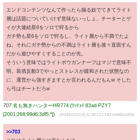
エンドコンテンツなんて作ったら煽る奴でてきてライト
層は話題についていけず意味ないっしょ。チーターとゲ
イが大連続星8をソロで狩るから
ガチ勢も星6をソロで狩るし、ライト層から不満でたよ
ね。それにガチ勢からの不満はライト層も後々直面すん
だから遊びやすくすることのが先。
そういう意味ではライトボウガンナーフはマジで意味不
明。装填反動3でやっとストレスが緩和された状態なの
に、運営から強すぎますとか言われるんだもんw そした
ら弓はチートだろw
707
名も無きハンターHR774 (ﾜｯﾁｮｲ 83ad-PZY7
[2001:268:99d6:3df5:*])
：2024/02/11(日) 22:28:13.13
ID:nmMDu59S0
>>703