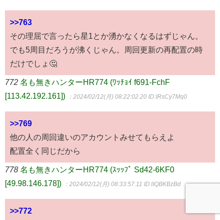
>>763
その理屈で言ったら星1とか湧かなくなるはずじゃん。
でも5周目だろうが沸くじゃん。周回更新の再配置の時
だけでしょ🤔
772
名も無きハンターHR774 (ﾜｯﾁｮｲ f691-FchF
[113.42.192.161])
：2024/02/12(月) 08:22:02.20
ID:IRsCy7Mq0
>>769
他の人の周回違いのアカウントみせてもらえよ
配置全く同じだから
778
名も無きハンターHR774 (ｽｯｯﾌﾟ Sd42-6KF0
[49.98.146.178])
：2024/02/12(月) 08:33:57.11
ID:lIQBKBzBd
>>772