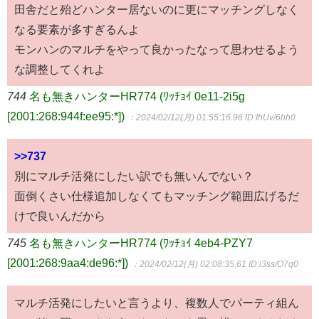
田舎だと殆どハンター居ないのに更にマッチングしなく
なる要素が多すぎるんよ
モンハンのマルチをやって良かったなって思わせるよう
な調整してくれよ
744
名も無きハンターHR774 (ﾜｯﾁｮｲ 0e11-2i5g
[2001:268:944f:ee95:*])
：2024/02/12(月) 01:55:16.96
ID:IhUv/6hh0
>>737
別にマルチ活発にしたい訳でも無いんでない？
面倒くさい仕様追加しなくてもマッチング範囲広げるだ
けで良いんだから
745
名も無きハンターHR774 (ﾜｯﾁｮｲ 4eb4-PZY7
[2001:268:9aa4:de96:*])
：2024/02/12(月) 02:08:35.61
ID:i3ss/O7q0
マルチ活発にしたいと言うより、複数人でパーティ組ん