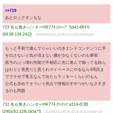
>>719
あとロックオンもな
723
名も無きハンターHR774 (ｽｯｯﾌﾟ Sd42-6KF0
[49.98.134.241])
：2024/02/11(日) 23:30:15.22
ID:c2FXDlxQd
もっと手前で遊んでりゃいいのきエンドコンテンツに手
を出さないと気が済まない層が少なくないのも事実
黒弓のぶっ壊れ性能で不相応に先に進んで煽ってる奴ら
はわりと害悪だと思うわマイペースにやるなら4周目ま
でで十分で竜玉なんて出たらラッキーくらいのもん
公式も含めてそういう視点で情報出すやつがいなさすぎ
るのも問題
731
名も無きハンターHR774 (ﾜｯﾁｮｲ a214-rE3B
[240a:61:119c:dcfa:*])
：2024/02/12(月) 00:32:22.16
ID:zU3bx+IJ0