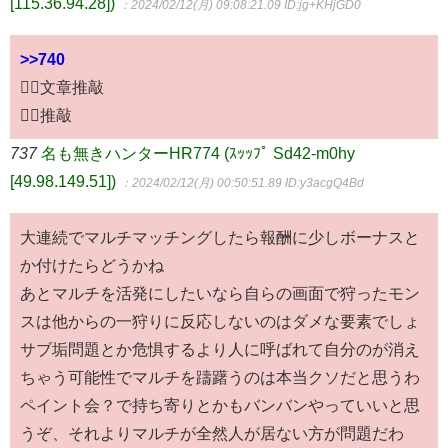
[115.36.94.28])
：2024/02/12(月) 09:08:21.09
ID:jg+KHjGD0
>>740
🙅‍♂文章推敲
🙆‍♂推敲
737
名も無きハンターHR774 (ｽｯｯﾌﾟ Sd42-m0hy
[49.98.149.51])
：2024/02/12(月) 00:50:51.89
ID:y3acgQ4Bd
大連続でマルチマッチングしたら報酬に少しボーナスと
か付けたらどうかね
あとマルチを活発にしたいなら自らの画面で狩ったモン
スは他からの一狩りに反応しないのはダメな要素でしょ
サブ垢問題とか危惧するより人に呼ばれて自分のが消え
ちゃう可能性でマルチを躊躇うのは本当クソだと思うわ
ペイント会？で持ち寄りとかもバンバンやっていいと思
うぞ、それよりマルチが全然人が居ない方が問題だわ