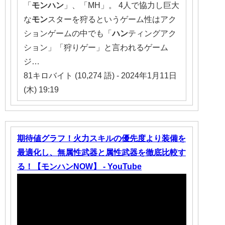
「
モンハン
」、「MH」。 4人で協力し巨大
な
モン
スターを狩るというゲーム性はアク
ションゲームの中でも「
ハン
ティングアク
ション」「狩りゲー」と言われるゲーム
ジ…
81キロバイト (10,274 語) - 2024年1月11日
(木) 19:19
期待値グラフ！火力スキルの優先度より装備を
最適化し、無属性武器と属性武器を徹底比較す
る！【モンハンNOW】 - YouTube