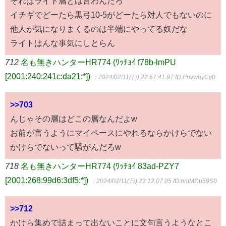
それはライト層とは言わんだろ
イチギでどーたら黒弓10-5がどーたら対人でもないのに
他人が気になりまくるのは半端にやってる奴だな
ライトはんな事気にしとらん
712
名も無きハンターHR774 (ﾜｯﾁｮｲ f78b-lmPU
[2001:240:241c:da21:*])
：2024/02/11(日) 22:57:41.97
ID:PnvwnyCy0
>>703
んじゃその層はどこの層なんだよw
お前が言うようにマイペースにやれるならかけらでない
かけらでないって騒がんだろw
718
名も無きハンターHR774 (ﾜｯﾁｮｲ 83ad-PZY7
[2001:268:99d6:3df5:*])
：2024/02/11(日) 23:12:07.05
ID:nmMDu59S0
>>712
かけら集めで詰まって出ないことに文句言うようなとこ