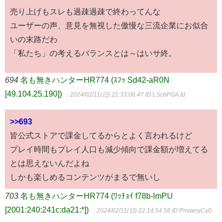
売り上げもスレも過疎過疎で終わってんな
ユーザーの声、意見を無視した傲慢な三流企業にお似合
いの末路だわ
「私たち」の考えるバランスとは～はいサ終。
694
名も無きハンターHR774 (ｽﾌｯ Sd42-aR0N
[49.104.25.190])
：2024/02/11(日) 21:33:08.47
ID:LScbPGAJd
>>693
皆公式ストアで課金してるからとよく言われるけど
プレイ時間もプレイ人口も減少傾向で課金額が増えてる
とは思えないんだよね
しかも楽しめるコンテンツがまるで無いし
703
名も無きハンターHR774 (ﾜｯﾁｮｲ f78b-lmPU
[2001:240:241c:da21:*])
：2024/02/11(日) 22:14:54.56
ID:PnvwnyCy0