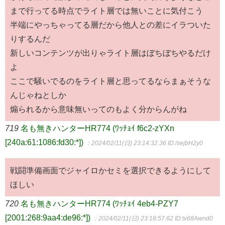
まで行ってる時点でライト層では無いことに気付こう
半端にやっちゃってる層だから他人との差にイラついた
りするんだ
新しいコンテンツが出りゃライト層はぼちぼちやるだけ
よ
ここで騒いでるのをライト層と思ってるならまぁそうな
んじゃねとしか
煽られるから意味無いってのもよく分からんがね
719
名も無きハンターHR774 (ﾜｯﾁｮｲ f6c2-zYXn
[240a:61:1086:fd30:*])
：2024/02/11(日) 23:14:32.36
ID:/sejbH2y0
戦闘準備画面でジャイロかセミを選択できるようにして
ほしい
720
名も無きハンターHR774 (ﾜｯﾁｮｲ 4eb4-PZY7
[2001:268:9aa4:de96:*])
：2024/02/11(日) 23:18:57.62
ID:tv68Awnd0