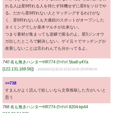
れる人は星8狩れる人を待たず待機せずに星6をソロでや
る。だから星6狩れない人とマッチングするわけがな
く、星6狩れない人も大連続のスポットがオープンした
タイミングでしか基本マルチが出来ない。
つまり素材が集まっても逆鱗で困るのよ。星5ジンオウ
ガ出したところで解決しない。ゲイ云々でマッチングが
改善しないことは言われんでも分かってるよ。
740
名も無きハンターHR774 (ﾜｯﾁｮｲ 5ba8-y4Ya
[122.131.169.56])
：2024/02/12(月) 01:15:52.02
ID:35YR7KcY0
>>738
すまんがよく読んで欲しいなら文章推敲した方がいいと
思う
788
名も無きハンターHR774 (ﾜｯﾁｮｲ 8204-kp44