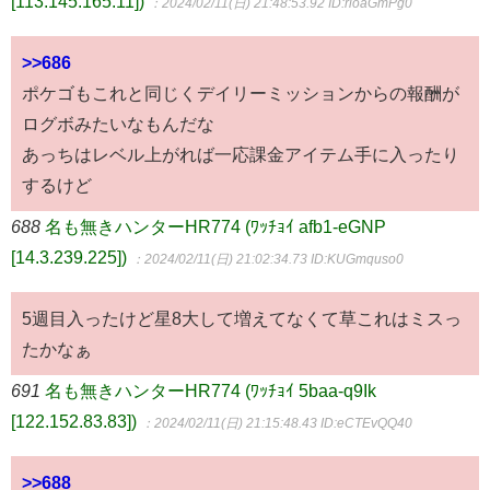
[113.145.165.11])
：2024/02/11(日) 21:48:53.92
ID:rloaGmPg0
>>686
ポケゴもこれと同じくデイリーミッションからの報酬が
ログボみたいなもんだな
あっちはレベル上がれば一応課金アイテム手に入ったり
するけど
688
名も無きハンターHR774 (ﾜｯﾁｮｲ afb1-eGNP
[14.3.239.225])
：2024/02/11(日) 21:02:34.73
ID:KUGmquso0
5週目入ったけど星8大して増えてなくて草これはミスっ
たかなぁ
691
名も無きハンターHR774 (ﾜｯﾁｮｲ 5baa-q9Ik
[122.152.83.83])
：2024/02/11(日) 21:15:48.43
ID:eCTEvQQ40
>>688