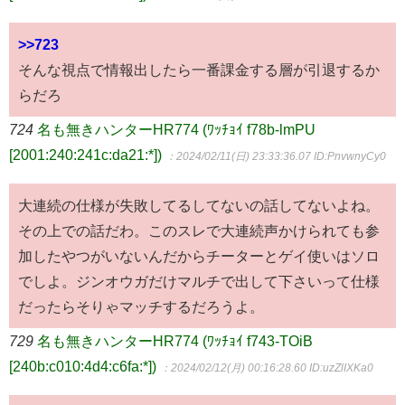
>>723
そんな視点で情報出したら一番課金する層が引退するか
らだろ
724
名も無きハンターHR774 (ﾜｯﾁｮｲ f78b-lmPU
[2001:240:241c:da21:*])
：2024/02/11(日) 23:33:36.07
ID:PnvwnyCy0
大連続の仕様が失敗してるしてないの話してないよね。
その上での話だわ。このスレで大連続声かけられても参
加したやつがいないんだからチーターとゲイ使いはソロ
でしよ。ジンオウガだけマルチで出して下さいって仕様
だったらそりゃマッチするだろうよ。
729
名も無きハンターHR774 (ﾜｯﾁｮｲ f743-TOiB
[240b:c010:4d4:c6fa:*])
：2024/02/12(月) 00:16:28.60
ID:uzZlIXKa0