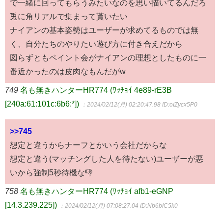
で一緒に回ってもらうみたいなのを思い描いてるんだろ
兎に角リアルで集まって貰いたい
ナイアンの基本姿勢はユーザーが求めてるものでは無
く、自分たちのやりたい遊び方に付き合えだから
図らずともペイント会がナイアンの理想としたものに一
番近かったのは皮肉なもんだがw
749
名も無きハンターHR774 (ﾜｯﾁｮｲ 4e89-rE3B
[240a:61:101c:6b6:*])
：2024/02/12(月) 02:20:47.98
ID:oIZycx5P0
>>745
想定と違うからナーフとかいう会社だからな
想定と違う(マッチングした人を待たない)ユーザーが悪
いから強制5秒待機な👎
758
名も無きハンターHR774 (ﾜｯﾁｮｲ afb1-eGNP
[14.3.239.225])
：2024/02/12(月) 07:08:27.04
ID:Nb6bIC5k0