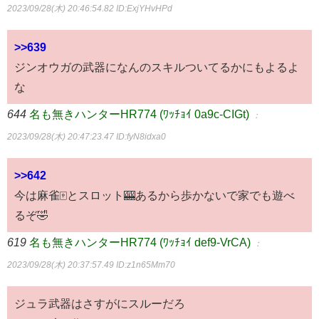
2023/09/28(木) 20:46:54.82
ID:ExjYHvHPd
>>639
ジンオウガの武器になんのスキルついてるかにもよるよ
な
644
名も無きハンターHR774 (ﾜｯﾁｮｲ 0a9c-CIGt)
：
2023/09/28(木) 20:47:23.47
ID:fyN8idxa0
>>642
今は麻雀🀄とスロット🎰あるから歩かないで家でも遊べ
るぞ🤣
619
名も無きハンターHR774 (ﾜｯﾁｮｲ def9-VrCA)
：
2023/09/28(木) 20:37:57.49
ID:z1n65Mm70
ジュラ武器はさすがにスルーだろ