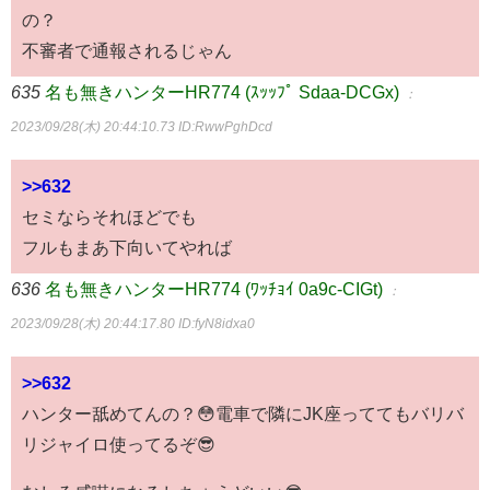
の？
不審者で通報されるじゃん
635
名も無きハンターHR774 (ｽｯｯﾌﾟ Sdaa-DCGx)
：
2023/09/28(木) 20:44:10.73
ID:RwwPghDcd
>>632
セミならそれほどでも
フルもまあ下向いてやれば
636
名も無きハンターHR774 (ﾜｯﾁｮｲ 0a9c-CIGt)
：
2023/09/28(木) 20:44:17.80
ID:fyN8idxa0
>>632
ハンター舐めてんの？😳電車で隣にJK座っててもバリバ
リジャイロ使ってるぞ😎