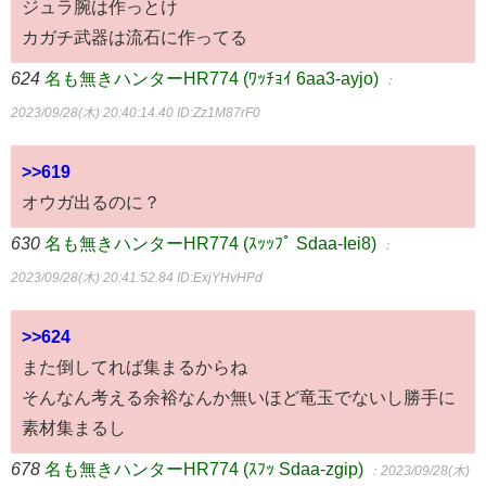
ジュラ腕は作っとけ
カガチ武器は流石に作ってる
624
名も無きハンターHR774 (ﾜｯﾁｮｲ 6aa3-ayjo)
：
2023/09/28(木) 20:40:14.40
ID:Zz1M87rF0
>>619
オウガ出るのに？
630
名も無きハンターHR774 (ｽｯｯﾌﾟ Sdaa-Iei8)
：
2023/09/28(木) 20:41:52.84
ID:ExjYHvHPd
>>624
また倒してれば集まるからね
そんなん考える余裕なんか無いほど竜玉でないし勝手に
素材集まるし
678
名も無きハンターHR774 (ｽﾌｯ Sdaa-zgip)
：2023/09/28(木)