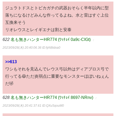
ジュラトドスとトビカガチの武器おそらく半年以内に型
落ちになるけどみんな作ってるよね。水と雷はすぐ上位
互換来そう
リオレウスとレイギエナは割と安泰
622
名も無きハンターHR774 (ﾜｯﾁｮｲ 0a9c-CIGt)
：
2023/09/28(木) 20:40:06.36
ID:fyN8idxa0
>>613
ワシもそれを見込んでレウス弓以外はディアブロス弓で
行ってる😆ただ炎弱点に重要なモンスターほぼいねぇん
だ🤣
628
名も無きハンターHR774 (ﾜｯﾁｮｲ 8697-NRnv)
：
2023/09/28(木) 20:41:37.61
ID:QXu5qouM0