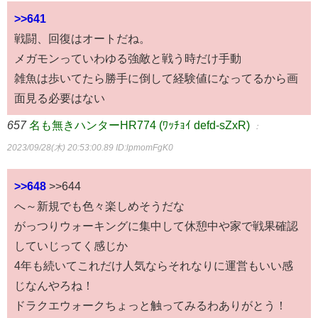
>>641
戦闘、回復はオートだね。
メガモンっていわゆる強敵と戦う時だけ手動
雑魚は歩いてたら勝手に倒して経験値になってるから画
面見る必要はない
657
名も無きハンターHR774 (ﾜｯﾁｮｲ defd-sZxR)
：
2023/09/28(木) 20:53:00.89
ID:lpmomFgK0
>>648
>>644
へ～新規でも色々楽しめそうだな
がっつりウォーキングに集中して休憩中や家で戦果確認
していじってく感じか
4年も続いてこれだけ人気ならそれなりに運営もいい感
じなんやろね！
ドラクエウォークちょっと触ってみるわありがとう！