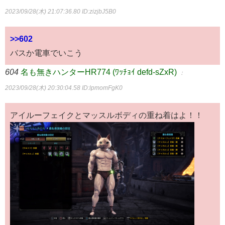
2023/09/28(木) 21:07:36.80
ID:zizjbJ5B0
>>602
バスか電車でいこう
604
名も無きハンターHR774 (ﾜｯﾁｮｲ defd-sZxR)
：
2023/09/28(木) 20:30:04.58
ID:lpmomFgK0
アイルーフェイクとマッスルボディの重ね着はよ！！