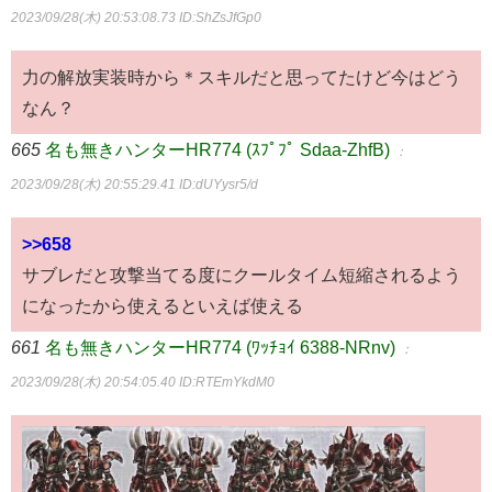
2023/09/28(木) 20:53:08.73
ID:ShZsJfGp0
力の解放実装時から＊スキルだと思ってたけど今はどう
なん？
665
名も無きハンターHR774 (ｽﾌﾟﾌﾟ Sdaa-ZhfB)
：
2023/09/28(木) 20:55:29.41
ID:dUYysr5/d
>>658
サブレだと攻撃当てる度にクールタイム短縮されるよう
になったから使えるといえば使える
661
名も無きハンターHR774 (ﾜｯﾁｮｲ 6388-NRnv)
：
2023/09/28(木) 20:54:05.40
ID:RTEmYkdM0