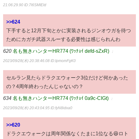
21:06:29.90
ID:7l6SMIEId
>>624
下手すると12月下旬とかに実装されるジンオウガを待つ
ためにカガチ武器スルーする必要性は感じられんわ
620
名も無きハンターHR774 (ﾜｯﾁｮｲ defd-sZxR)
：
2023/09/28(木) 20:38:46.08
ID:lpmomFgK0
セルラン見たらドラクエウォーク3位だけど何かあった
の？4周年終わったんじゃないの？
634
名も無きハンターHR774 (ﾜｯﾁｮｲ 0a9c-CIGt)
：
2023/09/28(木) 20:43:04.95
ID:fyN8idxa0
>>620
ドラクエウォークは周年関係なくたまに1位なる😆ロト