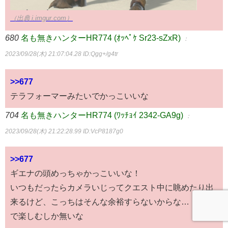
（出典 i.imgur.com）
680
名も無きハンターHR774 (ｵｯﾍﾟｹ Sr23-sZxR)
：
2023/09/28(木) 21:07:04.28
ID:Qgg+/g4tr
>>677
テラフォーマーみたいでかっこいいな
704
名も無きハンターHR774 (ﾜｯﾁｮｲ 2342-GA9g)
：
2023/09/28(木) 21:22:28.99
ID:VcP8187g0
>>677
ギエナの頭めっちゃかっこいいな！
いつもだったらカメラいじってクエスト中に眺めたり出
来るけど、こっちはそんな余裕すらないからな… ここ
で楽しむしか無いな