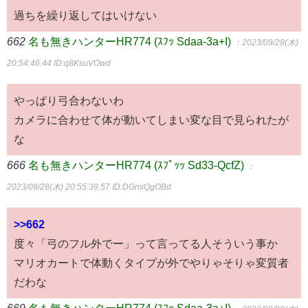
過ちを繰り返してはいけない
662
名も無きハンターHR774 (ｽﾌｯ Sdaa-3a+I)
：2023/09/28(木)
20:54:46.44
ID:q8KsuVOwd
やっぱり弓合わないわ
カメラに合わせて体が動いてしまい変な目で見られたが
な
666
名も無きハンターHR774 (ｽﾌﾟｯｯ Sd33-QcfZ)
：
2023/09/28(木) 20:55:39.57
ID:DGnsQgOBd
>>662
度々「弓のフル外でー」って言ってる人そういう事か
マリオカートで体動くタイプが外でやりゃそりゃ変質者
だわな
669
名も無きハンターHR774 (ｽﾌｯ Sdaa-3a+I)