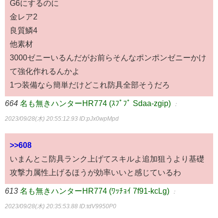
G6にするのに
金レア2
良質鱗4
他素材
3000ゼニーいるんだがお前らそんなポンポンゼニーかけ
て強化作れるんかよ
1つ装備なら簡単だけどこれ防具全部そうだろ
664
名も無きハンターHR774 (ｽﾌﾟﾌﾟ Sdaa-zgip)
：
2023/09/28(木) 20:55:12.93
ID:pJx0wpMpd
>>608
いまんとこ防具ランク上げてスキルよ追加狙うより基礎
攻撃力属性上げるほうが効率いいと感じているわ
613
名も無きハンターHR774 (ﾜｯﾁｮｲ 7f91-kcLg)
：
2023/09/28(木) 20:35:53.88
ID:tdV9950P0