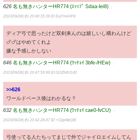
626
名も無きハンターHR774 (ｽｯｯﾌﾟ Sdaa-Iei8)
：
2023/09/28(木) 20:40:35.09
ID:ExjYHvHPd
ディア弓で思ったけど双剣来んのは嬉しいし構わんけど
🍗🍗はやめてくれよ
嫌な予感しかしない
646
名も無きハンターHR774 (ﾜｯﾁｮｲ 3bfe-/HEw)
：
2023/09/28(木) 20:47:59.99
ID:GOZh8V1d0
>>626
ワールドベース後はわかるな？
632
名も無きハンターHR774 (ﾜｯﾁｮｲ cae0-fvCU)
：
2023/09/28(木) 20:42:28.87
ID:+1QpMpQI0
弓使ってる人たちってまじで外でジャイロエイムしてん