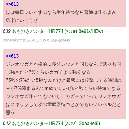
>>613
ほぼ毎日プレイするなら半年待つなら普通は作るよw
気楽にいこうぜ
639
名も無きハンターHR774 (ﾜｯﾁｮｲ 8e91-/HEw)
：
2023/09/28(木) 20:45:27.39
ID:Mq6gphiM0
>>613
ジンオウガとか格的に多分レウスと同じなんで武器も同
じ強さだと7%くらいカガチより強くなる
75秒の7%だと5秒なんだけど厳密には攻撃してる時間の
みが7%縮まるんでmaxでせいぜい4秒くらい時短できる
ジンオウガ作ってもいいし、ガガチでいってジンオウガ
はスキップして次の雷武器待つとかでもいいレベルだと
思う
642
名も無きハンターHR774 (ｽｯｯﾌﾟ Sdaa-Iei8)
：