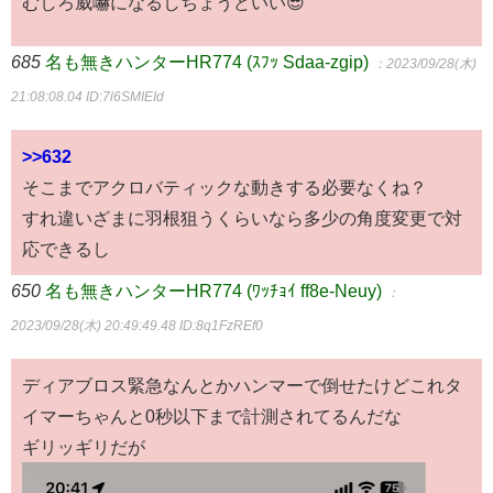
むしろ威嚇になるしちょうどいい😎
685
名も無きハンターHR774 (ｽﾌｯ Sdaa-zgip)
：2023/09/28(木)
21:08:08.04
ID:7l6SMIEId
>>632
そこまでアクロバティックな動きする必要なくね？
すれ違いざまに羽根狙うくらいなら多少の角度変更で対
応できるし
650
名も無きハンターHR774 (ﾜｯﾁｮｲ ff8e-Neuy)
：
2023/09/28(木) 20:49:49.48
ID:8q1FzREf0
ディアブロス緊急なんとかハンマーで倒せたけどこれタ
イマーちゃんと0秒以下まで計測されてるんだな
ギリッギリだが