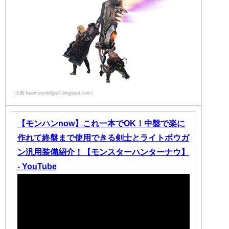
（出典 freemuryob0jpz4.blogspot.com）
【モンハンnow】これ一本でOK！中盤で楽に
作れて終盤まで使用できる剣士とライトボウガ
ン汎用装備紹介！【モンスターハンターナウ】
- YouTube