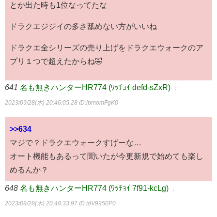
とか出た時も1位なってたな
ドラクエジジイの多さ舐めない方がいいね
ドラクエ全シリーズの売り上げをドラクエウォークのア
プリ１つで超えたからね🤣
641
名も無きハンターHR774 (ﾜｯﾁｮｲ defd-sZxR)
：
2023/09/28(木) 20:46:05.28
ID:lpmomFgK0
>>634
マジで？ドラクエウォークすげーな…
オート機能もあるって聞いたが今更新規で始めても楽し
めるんか？
648
名も無きハンターHR774 (ﾜｯﾁｮｲ 7f91-kcLg)
：
2023/09/28(木) 20:48:33.97
ID:tdV9950P0