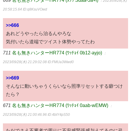
：2023/09/28(木)
20:58:15.64
ID:q8KsuVOwd
>>666
あれどうやったら治るんやろな
気付いたら道端でツイスト体勢やってたわ
711
名も無きハンターHR774 (ﾜｯﾁｮｲ 0b12-ayjo)
：
2023/09/28(木) 21:29:02.08
ID:FMUa3Wwd0
>>669
そんなに動いちゃうくらいなら照準リセットする癖つけ
たら？
671
名も無きハンターHR774 (ﾜｯﾁｮｲ 0aab-wEMW)
：
2023/09/28(木) 21:00:46.96
ID:4btY4pS50
ただでさえ不審者で周りに不安感緊張感与えてるのに弓