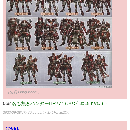
（出典 i.imgur.com）
668
名も無きハンターHR774 (ﾜｯﾁｮｲ 3a18-nVOl)
：
2023/09/28(木) 20:55:59.47
ID:5FJnEZtO0
>>661