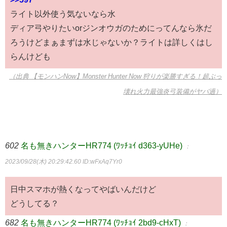
ライト以外使う気ないなら水
ディア弓やりたいorジンオウガのためにってんなら氷だ
ろうけどまぁまずは水じゃないか？ライトは詳しくはし
らんけども
（出典 【モンハンNow】Monster Hunter Now 狩りが楽勝すぎる！超ぶっ
壊れ火力最強炎弓装備がヤバ過）
602
名も無きハンターHR774 (ﾜｯﾁｮｲ d363-yUHe)
：
2023/09/28(木) 20:29:42.60
ID:wFxAq7Yr0
日中スマホが熱くなってやばいんだけど
どうしてる？
682
名も無きハンターHR774 (ﾜｯﾁｮｲ 2bd9-cHxT)
：