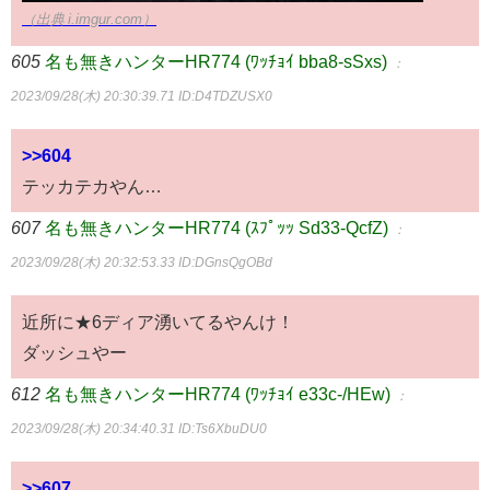
（出典 i.imgur.com）
605
名も無きハンターHR774 (ﾜｯﾁｮｲ bba8-sSxs)
：
2023/09/28(木) 20:30:39.71
ID:D4TDZUSX0
>>604
テッカテカやん…
607
名も無きハンターHR774 (ｽﾌﾟｯｯ Sd33-QcfZ)
：
2023/09/28(木) 20:32:53.33
ID:DGnsQgOBd
近所に★6ディア湧いてるやんけ！
ダッシュやー
612
名も無きハンターHR774 (ﾜｯﾁｮｲ e33c-/HEw)
：
2023/09/28(木) 20:34:40.31
ID:Ts6XbuDU0
>>607