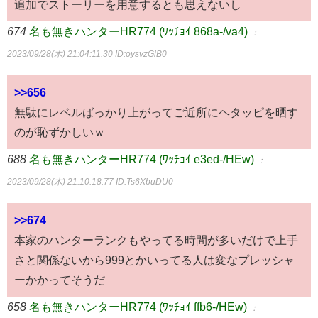
追加でストーリーを用意するとも思えないし
674
名も無きハンターHR774 (ﾜｯﾁｮｲ 868a-/va4)
：
2023/09/28(木) 21:04:11.30
ID:oysvzGlB0
>>656
無駄にレベルばっかり上がってご近所にヘタッピを晒す
のが恥ずかしいｗ
688
名も無きハンターHR774 (ﾜｯﾁｮｲ e3ed-/HEw)
：
2023/09/28(木) 21:10:18.77
ID:Ts6XbuDU0
>>674
本家のハンターランクもやってる時間が多いだけで上手
さと関係ないから999とかいってる人は変なプレッシャ
ーかかってそうだ
658
名も無きハンターHR774 (ﾜｯﾁｮｲ ffb6-/HEw)
：