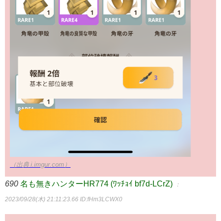
（出典 i.imgur.com）
690
名も無きハンターHR774 (ﾜｯﾁｮｲ bf7d-LCrZ)
：
2023/09/28(木) 21:11:23.66
ID:fHm3LCWX0