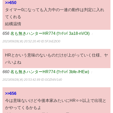
>>650
タイマー0になっても入力中の一連の動作は判定に入れ
てくれる
結構温情
656
名も無きハンターHR774 (ﾜｯﾁｮｲ 3a18-nVOl)
：
2023/09/28(木) 20:52:20.40
ID:5FJnEZtO0
HRとかいう意味のないものだけが上がっていく仕様、ヤ
バいよね
660
名も無きハンターHR774 (ﾜｯﾁｮｲ 3bfe-/HEw)
：
2023/09/28(木) 20:53:42.89
ID:GOZh8V1d0
>>656
今は意味ないけど今後本家みたいにHR⚪︎⚪︎以上で出現と
かやってくるかもよ