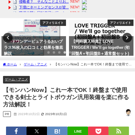
アフィリエイト
芸能・エンタメ
【同時購入特典】LOVE
【ジャニーズ】合宿所の間取り図
TRIGGER / We’ll go together (初
付き！元キスマイ飯田恭平が学業
回盤A＋初回盤B＋通常盤セット)
専念ではなく5年にも及ぶ性被害
(Snow Manカレンダー 2024.4-
で脱退告白。ジャニーズ事務所の
ホーム
ゲーム・アニメ
【モンハンNow】これ一本でOK！終盤まで使用でき
2025.3) [ Snow Man ] の魅力を紹
隠蔽を暴露！
る剣士とライトボウガン汎用装備を楽に作る方法解説！
介します！
2023年9月29日
ゲーム・アニメ
2024年1月29日
【モンハンNow】これ一本でOK！終盤まで使用
できる剣士とライトボウガン汎用装備を楽に作る
方法解説！
PR
2023年10月2日
2023年10月1日
LINE