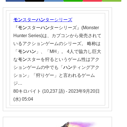
モン
スター
ハン
ターシリーズ
『
モン
スター
ハン
ターシリーズ』(Monster
Hunter Series)は、カプコンから発売されて
いるアクションゲームのシリーズ。 略称は
「
モンハン
」、「MH」。 4人で協力し巨大
な
モン
スターを狩るというゲーム性はアク
ションゲームの中でも「
ハン
ティングアク
ション」「狩りゲー」と言われるゲーム
ジ…
80キロバイト (10,237 語) - 2023年9月20日
(水) 05:04