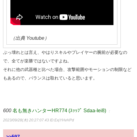
（出典 Youtube）
ぶっ壊れとは言え、やはりスキルやプレイヤーの腕前が必要なの
で、全てが楽勝ではないですよね。
それに他の武器種と比べた場合、攻撃範囲やモーションの制限など
もあるので、バランスは取れていると思います。
600
名も無きハンターHR774 (ｽｯｯﾌﾟ Sdaa-Iei8)
：
2023/09/28(木) 20:27:07.43
ID:ExjYHvHPd
>>597