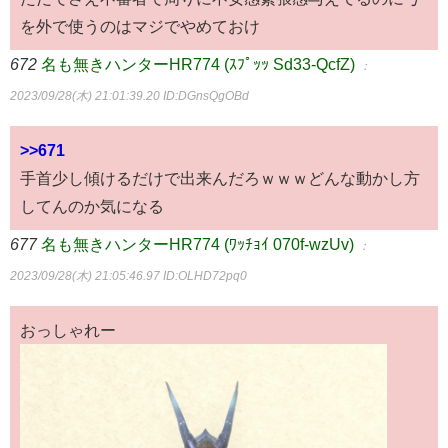
を外で使うのはマジでやめておけ
672
名も無きハンターHR774 (ｽﾌﾟｯｯ Sd33-QcfZ)
：
2023/09/28(木) 21:01:39.20
ID:DGnsQgOBd
>>671
手首少し傾けるだけで出来んだろｗｗｗどんな動かし方
してんのか気になる
677
名も無きハンターHR774 (ﾜｯﾁｮｲ 070f-wzUv)
：
2023/09/28(木) 21:05:46.97
ID:OLHD72pq0
おっしゃれー