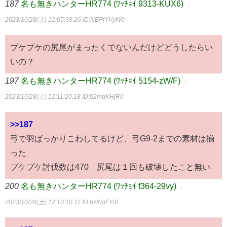
187
名も無きハンターHR774 (ﾜｯﾁｮｲ 9313-KUX6)
：
2023/10/28(土) 12:05:39.26
ID:NEPtYVyW0
プケプケの尻尾がまったくでないんだけどどうしたらい
いの？
197
名も無きハンターHR774 (ﾜｯﾁｮｲ 5154-zW/F)
：
2023/10/28(土) 12:11:20.18
ID:02mqKHjR0
>>187
弓で羽ばっかりこわしてるけど、弓G9-2までの素材は揃
った
プケプケ討伐数は470 尻尾は１回も破壊したこと無い
200
名も無きハンターHR774 (ﾜｯﾁｮｲ f364-29vy)
：
2023/10/28(土) 12:13:10.11
ID:bzKigFYi0