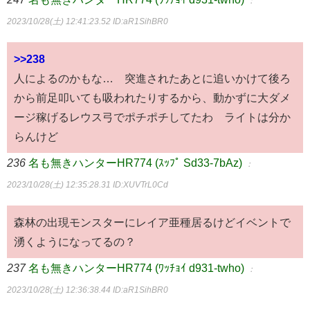
：
2023/10/28(土) 12:41:23.52
ID:aR1SihBR0
>>238
人によるのかもな… 突進されたあとに追いかけて後ろ
から前足叩いても吸われたりするから、動かずに大ダメ
ージ稼げるレウス弓でポチポチしてたわ ライトは分か
らんけど
236
名も無きハンターHR774 (ｽｯﾌﾟ Sd33-7bAz)
：
2023/10/28(土) 12:35:28.31
ID:XUVTrL0Cd
森林の出現モンスターにレイア亜種居るけどイベントで
湧くようになってるの？
237
名も無きハンターHR774 (ﾜｯﾁｮｲ d931-twho)
：
2023/10/28(土) 12:36:38.44
ID:aR1SihBR0