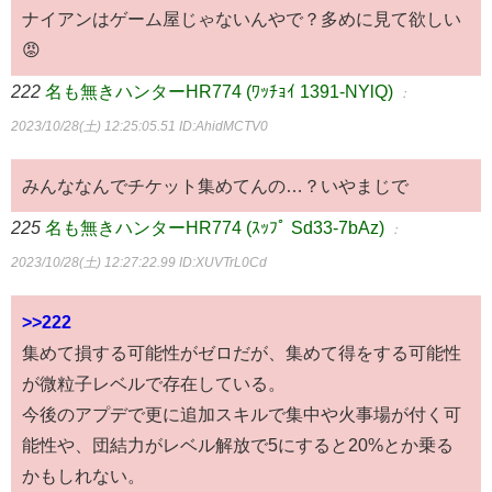
ナイアンはゲーム屋じゃないんやで？多めに見て欲しい
😡
222
名も無きハンターHR774 (ﾜｯﾁｮｲ 1391-NYlQ)
：
2023/10/28(土) 12:25:05.51
ID:AhidMCTV0
みんななんでチケット集めてんの…？いやまじで
225
名も無きハンターHR774 (ｽｯﾌﾟ Sd33-7bAz)
：
2023/10/28(土) 12:27:22.99
ID:XUVTrL0Cd
>>222
集めて損する可能性がゼロだが、集めて得をする可能性
が微粒子レベルで存在している。
今後のアプデで更に追加スキルで集中や火事場が付く可
能性や、団結力がレベル解放で5にすると20%とか乗る
かもしれない。