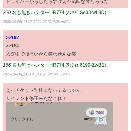
ドライバーからしたらすげえ不気味な客だろうな
220
名も無きハンターHR774 (ｽｯｯﾌﾟ Sd33-wL8D)
：
2023/10/28(土) 12:24:31.07
ID:/ADW+t5Ad
>>162
>>164
入院中で腹痛いから笑わせんな笑
166
名も無きハンターHR774 (ﾜｯﾁｮｲ 6199-ZwBE)
：
2023/10/28(土) 11:45:41.28
ID:i0kqLONs0
えっチケット別枠になってるじゃん
サイレント修正来たなこれ！