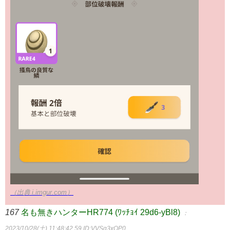
（出典 i.imgur.com）
167
名も無きハンターHR774 (ﾜｯﾁｮｲ 29d6-yBl8)
：
2023/10/28(土) 11:48:42.59
ID:VVSq3xQP0