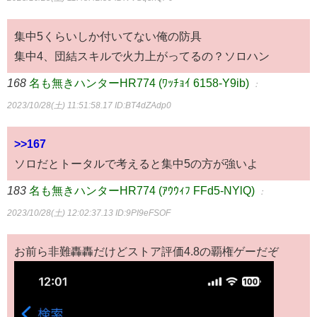
集中5くらいしか付いてない俺の防具
集中4、団結スキルで火力上がってるの？ソロハン
168
名も無きハンターHR774 (ﾜｯﾁｮｲ 6158-Y9ib)
：
2023/10/28(土) 11:51:58.17
ID:BT4dZAdp0
>>167
ソロだとトータルで考えると集中5の方が強いよ
183
名も無きハンターHR774 (ｱｳｳｨﾌ FFd5-NYlQ)
：
2023/10/28(土) 12:02:37.13
ID:9PI9eFSOF
お前ら非難轟轟だけどストア評価4.8の覇権ゲーだぞ