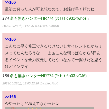
>>166
最初に狩った人が可哀想なので、お詫び早く頼むね
174
名も無きハンターHR774 (ﾜｯﾁｮｲ d931-twho)
：
2023/10/28(土) 11:55:47.03
ID:aR1SihBR0
>>166
こんなに早く修正できるわけないしサイレントだからミ
スってたんだろうな… まぁこんな朝っぱらから3日あ
るイベントを全力疾走してたやつなんて一握りだと思う
けどドンマイ
186
名も無きハンターHR774 (ﾜｯﾁｮｲ 6b03-vOJ6)
：
2023/10/28(土) 12:05:12.20
ID:cvXeuFsp0
>>166
今やったけど増えてなかった🥲