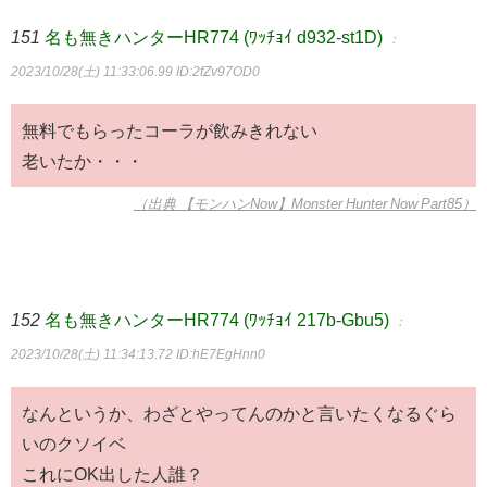
151
名も無きハンターHR774 (ﾜｯﾁｮｲ d932-st1D)
：
2023/10/28(土) 11:33:06.99
ID:2fZv97OD0
無料でもらったコーラが飲みきれない
老いたか・・・
（出典 【モンハンNow】Monster Hunter Now Part85）
152
名も無きハンターHR774 (ﾜｯﾁｮｲ 217b-Gbu5)
：
2023/10/28(土) 11:34:13.72
ID:hE7EgHnn0
なんというか、わざとやってんのかと言いたくなるぐら
いのクソイベ
これにOK出した人誰？