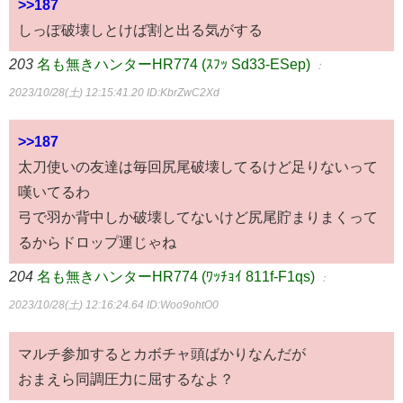
>>187
しっぽ破壊しとけば割と出る気がする
203
名も無きハンターHR774 (ｽﾌｯ Sd33-ESep)
：
2023/10/28(土) 12:15:41.20
ID:KbrZwC2Xd
>>187
太刀使いの友達は毎回尻尾破壊してるけど足りないって
嘆いてるわ
弓で羽か背中しか破壊してないけど尻尾貯まりまくって
るからドロップ運じゃね
204
名も無きハンターHR774 (ﾜｯﾁｮｲ 811f-F1qs)
：
2023/10/28(土) 12:16:24.64
ID:Woo9ohtO0
マルチ参加するとカボチャ頭ばかりなんだが
おまえら同調圧力に屈するなよ？