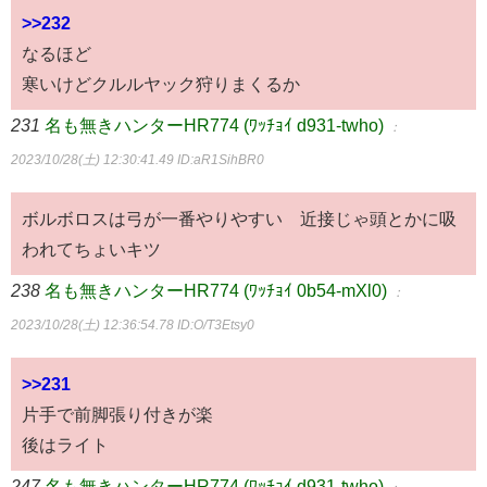
>>232
なるほど
寒いけどクルルヤック狩りまくるか
231
名も無きハンターHR774 (ﾜｯﾁｮｲ d931-twho)
：
2023/10/28(土) 12:30:41.49
ID:aR1SihBR0
ボルボロスは弓が一番やりやすい 近接じゃ頭とかに吸
われてちょいキツ
238
名も無きハンターHR774 (ﾜｯﾁｮｲ 0b54-mXl0)
：
2023/10/28(土) 12:36:54.78
ID:O/T3Etsy0
>>231
片手で前脚張り付きが楽
後はライト
247
名も無きハンターHR774 (ﾜｯﾁｮｲ d931-twho)