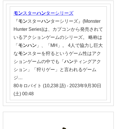
モン
スター
ハン
ターシリーズ
『
モン
スター
ハン
ターシリーズ』(Monster
Hunter Series)は、カプコンから発売されて
いるアクションゲームのシリーズ。 略称は
「
モンハン
」、「MH」。 4人で協力し巨大
な
モン
スターを狩るというゲーム性はアク
ションゲームの中でも「
ハン
ティングアク
ション」「狩りゲー」と言われるゲーム
ジ…
80キロバイト (10,238 語) - 2023年9月30日
(土) 00:48