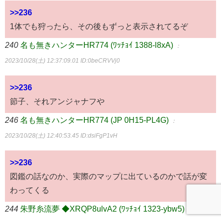
>>236
1体でも狩ったら、その後もずっと表示されてるぞ
240
名も無きハンターHR774 (ﾜｯﾁｮｲ 1388-l8xA)
：
2023/10/28(土) 12:37:09.01
ID:0beCRVVj0
>>236
節子、それアンジャナフや
246
名も無きハンターHR774 (JP 0H15-PL4G)
：
2023/10/28(土) 12:40:53.45
ID:dsiFgP1vH
>>236
図鑑の話なのか、実際のマップに出ているのかで話が変
わってくる
244
朱野糸流夢 ◆XRQP8ulvA2 (ﾜｯﾁｮｲ 1323-ybw5)
：