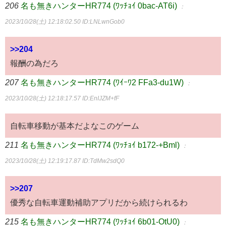
206
名も無きハンターHR774 (ﾜｯﾁｮｲ 0bac-AT6i)
：
2023/10/28(土) 12:18:02.50
ID:LNLwnGob0
>>204
報酬の為だろ
207
名も無きハンターHR774 (ﾜｲｰﾜ2 FFa3-du1W)
：
2023/10/28(土) 12:18:17.57
ID:EnIJZM+fF
自転車移動が基本だよなこのゲーム
211
名も無きハンターHR774 (ﾜｯﾁｮｲ b172-+Bml)
：
2023/10/28(土) 12:19:17.87
ID:TdMw2sdQ0
>>207
優秀な自転車運動補助アプリだから続けられるわ
215
名も無きハンターHR774 (ﾜｯﾁｮｲ 6b01-OtU0)
：