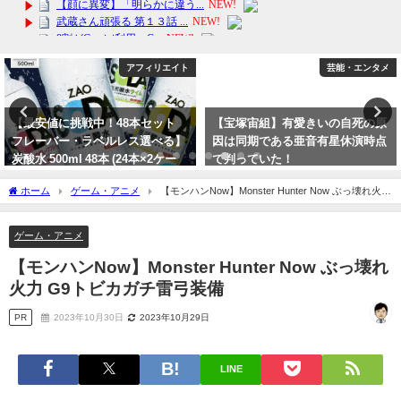
アフィリエイト
芸能・エンタメ
【最安値に挑戦中！48本セット
【宝塚宙組】有愛きいの自死の原
フレーバー・ラベルレス選べる】
因は同期である亜音有星休演時点
炭酸水 500ml 48本 (24本×2ケー
で判っていた！
ス)送料無料！
2023年10月15日
ホーム
ゲーム・アニメ
【モンハンNow】Monster Hunter Now ぶっ壊れ火力
2024年6月15日
G9トビカガチ雷弓装備
ゲーム・アニメ
【モンハンNow】Monster Hunter Now ぶっ壊れ
火力 G9トビカガチ雷弓装備
PR
2023年10月30日
2023年10月29日
LINE