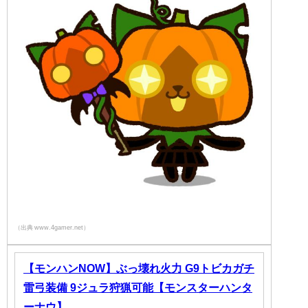
（出典 www.4gamer.net）
【モンハンNOW】ぶっ壊れ火力 G9トビカガチ
雷弓装備 9ジュラ狩猟可能【モンスターハンタ
ーナウ】