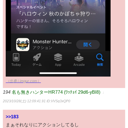
（出典 i.imgur.com）
194
名も無きハンターHR774 (ﾜｯﾁｮｲ 29d6-yBl8)
：
2023/10/28(土) 12:09:41.91
ID:VVSq3xQP0
>>183
まぁそれなりにアクションしてるし