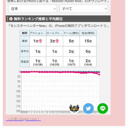
（出典 i.imgur.com）