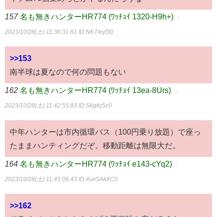
157
名も無きハンターHR774 (ﾜｯﾁｮｲ 1320-H9h+)
：
2023/10/28(土) 11:36:31.61
ID:NK7/eyf30
>>153
南半球は夏なので何の問題もない
162
名も無きハンターHR774 (ﾜｯﾁｮｲ 13ea-8Urs)
：
2023/10/28(土) 11:42:55.83
ID:S6gfcj5c0
中年ハンターは市内循環バス（100円乗り放題）で座っ
たままハンティングだぞ。移動距離は無限大だ。
164
名も無きハンターHR774 (ﾜｯﾁｮｲ e143-cYq2)
：
2023/10/28(土) 11:45:06.43
ID:4ue5AkXC0
>>162