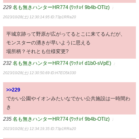
229
名も無きハンターHR774 (ﾜｯﾁｮｲ 9b4b-OTlz)
：
2023/10/28(土) 12:30:14.95
ID:73p1RRa20
平城京跡って野原が広がってるとこに来てるんだが、
モンスターの湧きが早いように思える
場所柄？それとも仕様変更?
232
名も無きハンターHR774 (ﾜｯﾁｮｲ d1b0-sVpE)
：
2023/10/28(土) 12:30:50.69
ID:H7EO5k330
>>229
でかい公園やイオンみたいなでかい公共施設は一時間わ
き
235
名も無きハンターHR774 (ﾜｯﾁｮｲ 9b4b-OTlz)
：
2023/10/28(土) 12:34:19.35
ID:73p1RRa20