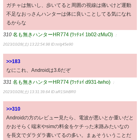
ガチャは無いし、歩いてると周囲の視線は痛いけど運動
不足なおっさんハンターは体に良いことしてる気になれ
るからな
310
名も無きハンターHR774 (ﾜｯﾁｮｲ 1b02-zMuO)
：
2023/10/28(土) 13:22:54.98
ID:nr/g45e90
>>183
なにこれ、Androidは3.6だぞ
331
名も無きハンターHR774 (ﾜｯﾁｮｲ d931-twho)
：
2023/10/28(土) 13:31:39.64
ID:aR1SihBR0
>>310
Androidの方のレビュー見たら、電波が悪いとか重いだと
かおそらく端末やsimの料金をケチった末路みたいなの
を長文でダラダラ書いてるの多い。まぁそういうことだ