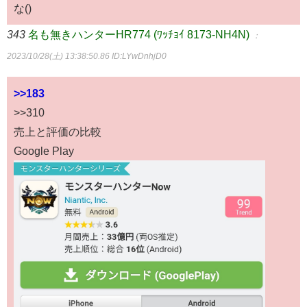
な()
343
名も無きハンターHR774 (ﾜｯﾁｮｲ 8173-NH4N)
：
2023/10/28(土) 13:38:50.86
ID:LYwDnhjD0
>>183
>>310
売上と評価の比較
Google Play