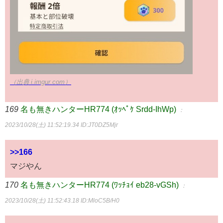
（出典 i.imgur.com）
169
名も無きハンターHR774 (ｵｯﾍﾟｹ Srdd-IhWp)
：
2023/10/28(土) 11:52:19.34
ID:JT0DZ5Mjr
>>166
マジやん
170
名も無きハンターHR774 (ﾜｯﾁｮｲ eb28-vGSh)
：
2023/10/28(土) 11:52:43.18
ID:MloC5B/H0