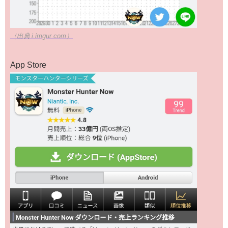
（出典 i.imgur.com）
App Store