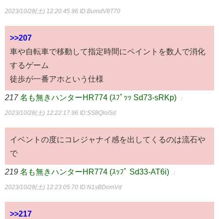
2023/10/28(土) 12:20:45.96
ID:BumdV8T70
>>207
車や自転車で移動して指定時間にペイントを数人で消化
するゲーム
徒歩が一番アホという仕様
217
名も無きハンターHR774 (ｽﾌﾟｯｯ Sd73-sRKp)
：
2023/10/28(土) 12:22:17.96
ID:SS8Qloi5d
イベントの度にコレジャナイ感を出してくるのは流石や
で
219
名も無きハンターHR774 (ｽｯﾌﾟ Sd33-AT6i)
：
2023/10/28(土) 12:23:05.70
ID:N1sBDomVd
>>217