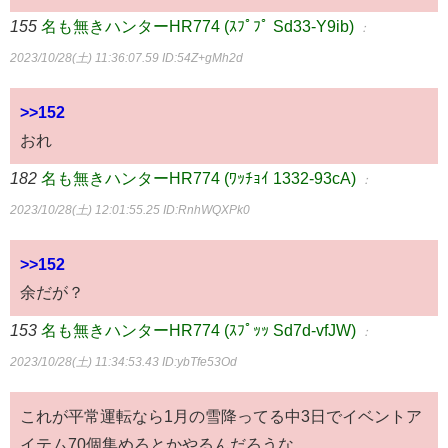
155
名も無きハンターHR774 (ｽﾌﾟﾌﾟ Sd33-Y9ib)
：
2023/10/28(土) 11:36:07.59
ID:54Z+gMh2d
>>152
おれ
182
名も無きハンターHR774 (ﾜｯﾁｮｲ 1332-93cA)
：
2023/10/28(土) 12:01:55.25
ID:RnhWQXPk0
>>152
余だが？
153
名も無きハンターHR774 (ｽﾌﾟｯｯ Sd7d-vfJW)
：
2023/10/28(土) 11:34:53.43
ID:ybTfe53Od
これが平常運転なら1月の雪降ってる中3日でイベントア
イテム70個集めろとかやるんだろうな