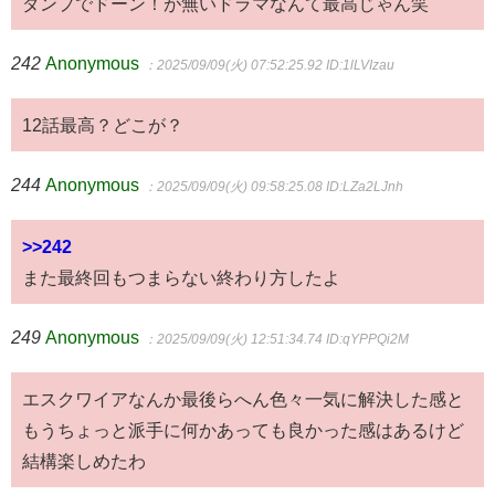
ダンプでドーン！が無いドラマなんて最高じゃん笑
242
Anonymous
：2025/09/09(火) 07:52:25.92
ID:1lLVIzau
12話最高？どこが？
244
Anonymous
：2025/09/09(火) 09:58:25.08
ID:LZa2LJnh
>>242
また最終回もつまらない終わり方したよ
249
Anonymous
：2025/09/09(火) 12:51:34.74
ID:qYPPQi2M
エスクワイアなんか最後らへん色々一気に解決した感と
もうちょっと派手に何かあっても良かった感はあるけど
結構楽しめたわ