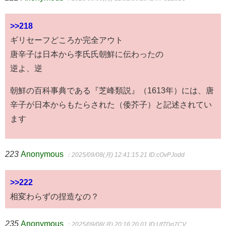
>>218
ギリセーフどころか完全アウト
唐辛子は日本から李氏氏朝鮮に伝わったの
逆よ、逆
朝鮮の百科事典である『芝峰類説』（1613年）には、唐
辛子が日本からもたらされた（倭芥子）と記述されてい
ます
223
Anonymous
：2025/09/08(月) 12:41:15.21
ID:cOvPJodd
>>222
相変わらずの捏造なの？
235
Anonymous
：2025/09/08(月) 20:16:20.01
ID:Uf7Dg7CV