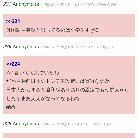
231
Anonymous
：2025/09/08(月) 17:01:09.25
ID:cBGPwNWP
>>224
外国語＝英語と思ってるのは小学生すぎる
236
Anonymous
：2025/09/08(月) 20:18:08.65
ID:Uf7Dg7CV
>>224
235書いてて気づいたわ
だからお前日本のトンデモ設定には寛容なのか
日本人からすると違和感ありありの設定でも朝鮮人から
したらまあええがなってなるわな
納得
225
Anonymous
：2025/09/08(月) 12:54:11.16
ID:zYP1CLeA