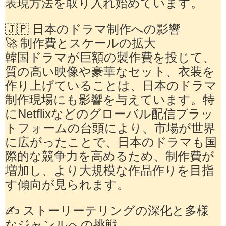
表現方法を取り入れ始めています。
🇯🇵 日本のドラマ制作への影響
🚀 制作費とスケールの拡大
韓国ドラマが巨額の製作費を投じて、
質の高い映像や豪華なセット、衣装を
作り上げていることは、日本のドラマ
制作現場にも影響を与えています。特
にNetflixなどのグローバル配信プラッ
トフォームの台頭により、市場が世界
に広がったことで、日本のドラマも国
際的な競争力を高めるため、制作費が
増加し、より大規模な作品作りを目指
す傾向が見られます。
✍️ ストーリーテリングの深化と多様
なジャンルへの挑戦