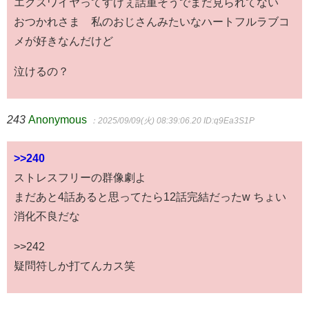
エクスワイヤってすげぇ話重そうでまだ見られてない
おつかれさま 私のおじさんみたいなハートフルラブコ
メが好きなんだけど
泣けるの？
243
Anonymous
：2025/09/09(火) 08:39:06.20
ID:q9Ea3S1P
>>240
ストレスフリーの群像劇よ
まだあと4話あると思ってたら12話完結だったw ちょい
消化不良だな
>>242
疑問符しか打てんカス笑