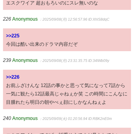
エスクワイア 超おもろいのにスレ無いのな
226
Anonymous
：2025/09/08(月) 12:56:57.96
ID:XhlS8dqC
>>225
今回は酷い出来のドラマ内容だぞ
239
Anonymous
：2025/09/08(月) 23:31:35.75
ID:34lWb09y
>>226
お前ふざけんな 12話の事かと思って気になって7話から
一気に観たら12話最高じゃねぇか笑 この時間にこんなに
目腫れたら明日の朝やべぇ顔にしかなんねぇよ
240
Anonymous
：2025/09/09(火) 01:20:56.94
ID:RBK2nE0m