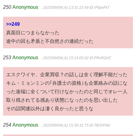
250
Anonymous
：2025/09/09(火) 13:31:22.49
ID:rF6pvFkT
>>249
真面目につまらなかった
途中の回も矛盾と不自然さの連続だった
253
Anonymous
：2025/09/09(火) 15:14:00.92
ID:PRvRZzlC
エスクワイヤ、企業買収？の話しは全く理解不能だった
キム・ミョンミンの｢弁護士の資格｣も企業絡みの話にな
った途端に全くついて行けなかったのと同じでオレ一人
取り残されてる感あり状態になったのを思い出した
その話関連以外は凄く良かったと思うな
254
Anonymous
：2025/09/09(火) 15:39:31.75
ID:TB3VF0k/