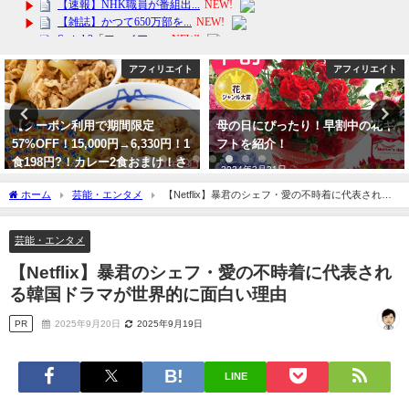
アフィリエイト
芸能・エンタメ
母の日にぴったり！早割中の花ギ
【自粛】「有愛きい vs 天彩峰
フトを紹介！
里」について、すみれコードを遵
守するファンは複雑な心境。過去
2024年3月31日
にも元HKT48岡田栞奈が宝塚宙組
ホーム
芸能・エンタメ
【Netflix】暴君のシェフ・愛の不時着に代表される
の七海ひろきファンよりフルボッ
韓国ドラマが世界的に面白い理由
コにされています！
芸能・エンタメ
2023年10月3日
【Netflix】暴君のシェフ・愛の不時着に代表され
る韓国ドラマが世界的に面白い理由
PR
2025年9月20日
2025年9月19日
LINE