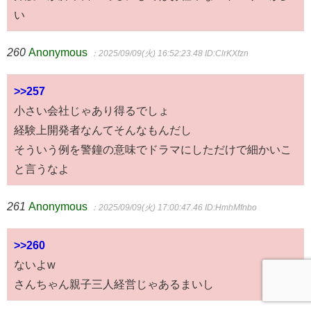
い
260
Anonymous
：2025/09/09(火) 16:52:23.48
ID:ClrKXfzn
>>257
小さい会社じゃあり得るでしょ
経験上開発者なんてそんなもんだし
そういう例を警鐘の意味でドラマにしただけで細かいこ
と言うなよ
261
Anonymous
：2025/09/09(火) 17:00:47.46
ID:HmhMfnbo
>>260
ないよw
さんちゃん親子三人経営じゃあるまいし