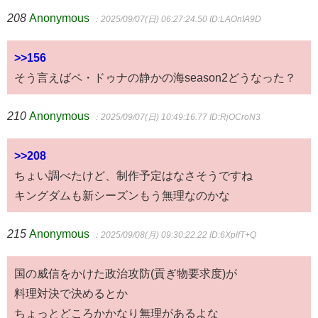
208
Anonymous
：2025/09/07(日) 06:27:24.50
ID:LAOnIA9D
>>156
そう言えばペ・ドゥナの静かの海season2どうなった？
210
Anonymous
：2025/09/07(日) 10:49:16.77
ID:RjOCroN3
>>208
ちょい調べたけど、制作予定はなさそうですね
キングダムも新シーズンもう無理なのかな
215
Anonymous
：2025/09/08(月) 09:30:22.22
ID:6XplfT+Q
国の威信をかけた政治攻防(貢ぎ物要求度)が
料理対決で決めるとか
ちょっとどころかかなり無理があるよな