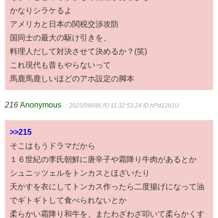
かなりシラケるよ
アメリカと日本の関税交渉攻防
国同士の最大の駆け引きを、
料理人だして対決させて決めるか？(笑)
これ現代も昔もやらないって
馬鹿馬鹿しいほどのアホ設定の脚本
216
Anonymous
：2025/09/08(月) 11:32:53.24
ID:hPd12b1U
>>215
そこはもうドラマだから
１６世紀の李氏朝鮮に唐辛子や霜降り牛肉があるとか
シュニッツェルをトンカスとほざいたり
天かすを衣にしてトンカス作ったら二度揚げになって油
でギトギトして食べられないとか
柔らかい霜降り和牛を、またわざわざ叩いて柔らかくす