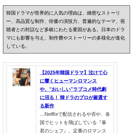
韓国ドラマが世界的に人気の理由は、緻密なストーリ
ー、高品質な制作、俳優の演技力、普遍的なテーマ、視
聴者との対話など多岐にわたる要因がある。日本のドラ
マにも影響を与え、制作費やストーリーの多様化が進化
している。
【2025年韓国ドラマ】泣けて心
に響くヒューマンロマンス
や、“おいしい”ラブコメ時代劇
に沼る！ 韓ドラのプロが厳選す
る新作
…Netflixで配信されるや否や、各
国でヒットを飛ばしている『暴
君のシェフ』。定番のロマンス