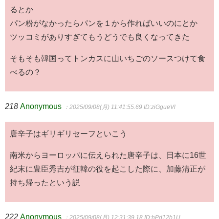
るとか
パン粉がなかったらパンを１から作ればいいのにとか
ツッコミがありすぎてもうどうでも良くなってきた
そもそも韓国ってトンカスに山いちごのソースつけて食
べるの？
218
Anonymous
：2025/09/08(月) 11:41:55.69
ID:ziGgueVl
唐辛子はギリギリセーフといこう
南米からヨーロッパに伝えられた唐辛子は、日本に16世
紀末に豊臣秀吉が征韓の役を起こした際に、加藤清正が
持ち帰ったという説
222
Anonymous
：2025/09/08(月) 12:31:39.18
ID:hPd12b1U