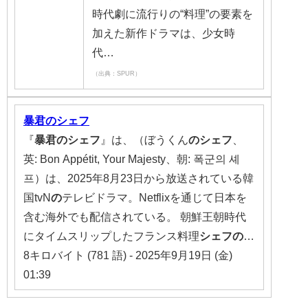
時代劇に流行りの“料理”の要素を
加えた新作ドラマは、少女時
代…
（出典：SPUR）
暴君
の
シェフ
『
暴君
の
シェフ
』は、（ぼうくん
の
シェフ
、
英: Bon Appétit, Your Majesty、朝: 폭군의 셰
프）は、2025年8月23日から放送されている韓
国tvN
の
テレビドラマ。Netflixを通じて日本を
含む海外でも配信されている。 朝鮮王朝時代
にタイムスリップしたフランス料理
シェフ
の
…
8キロバイト (781 語) - 2025年9月19日 (金)
01:39