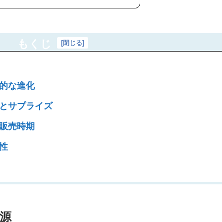
もくじ
[
閉じる
]
代的な進化
しとサプライズ
の販売時期
要性
起源