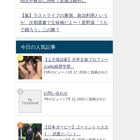
怨念が舞台に憑依で楽屋は騒然に
【嵐】ラストライブの裏側。政治利用という
か、次期選書で立候補だよ〜！星野源『うち
で踊ろう』二の舞？
今日の人気記事
【上方落語家】月亭太遊プロフィー
ルwiki経歴学歴...
72件のビュー
|
1月 17, 2026 に投稿された
お問い合わせ
7件のビュー
|
7月 12, 2023 に投稿された
【日本ダービー】ゴーイントゥスカ
イ・ 武豊とパント...
6件のビュー
|
5月 31, 2026 に投稿された