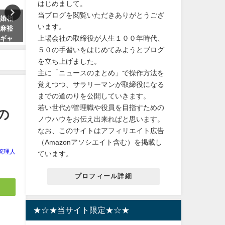
はじめまして。
当ブログを閲覧いただきありがとうござ
結婚相
【避妊】サガミオリジナル002 L
【いじめ】宙組の有愛きい
います。
延麻裕
サイズコンドームの特徴と選び
名：井上奈美）の双子の妹
上場会社の取締役が人生１００年時代、
カギャ
方
組の一禾あお（本名：井上
美）の動揺。天彩峰里さん
５０の手習いをはじめてみようとブログ
2024年6月9日
に事情聴取受ける！？
を立ち上げました。
主に「ニュースのまとめ」で操作方法を
2023年10月1日
覚えつつ、サラリーマンが取締役になる
までの道のりを公開していきます。
若い世代が管理職や役員を目指すための
の
ノウハウをお伝え出来ればと思います。
なお、このサイトはアフィリエイト広告
（Amazonアソシエイト含む）を掲載し
管理人
ています。
プロフィール詳細
★☆★当サイト限定★☆★