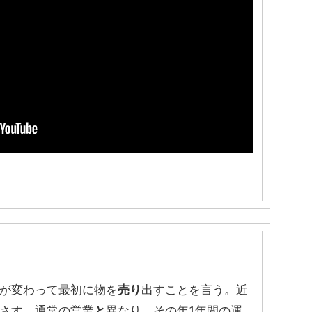
が変わって最初に物を
売り
出すことを言う。近
さす。通常の営業
と
異なり、その年1年間の運