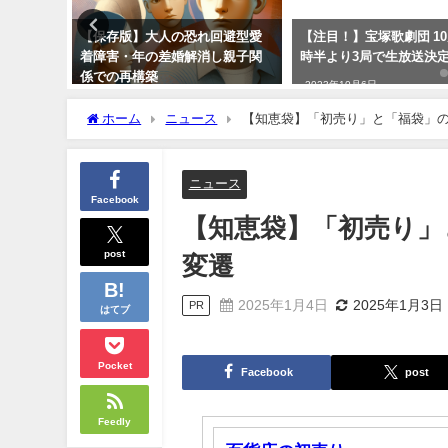
たみハン
【保存版】大人の恐れ回避型愛
【注目！】宝塚歌劇団 10
トなセッ
着障害・年の差婚解消し親子関
時半より3局で生放送決
院 洗濯物
係での再構築
2023年10月6日
2024年10月20日
ホーム
ニュース
【知恵袋】「初売り」と「福袋」
ニュース
Facebook
【知恵袋】「初売り」
post
変遷
2025年1月4日
2025年1月3日
PR
はてブ
Pocket
Facebook
post
Feedly