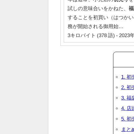
試しの意味合いをかねた、
福
することを初買い（はつかい
務が開始される御用始…
3キロバイト (378 語) - 2023年
1. 
2.
3.
4.
5.
まと