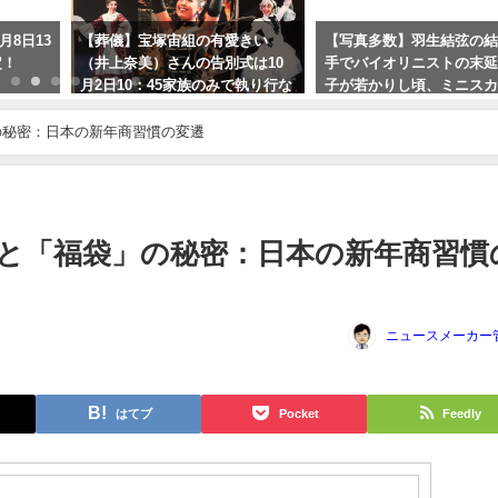
月8日13
【葬儀】宝塚宙組の有愛きい
【写真多数】羽生結弦の
定！
（井上奈美）さんの告別式は10
手でバイオリニストの末
月2日10：45家族のみで執り行な
子が若かりし頃、ミニス
われました。予告していた飛び
ルだった。
降り自殺は稽古終了後、満月の
の秘密：日本の新年商習慣の変遷
2023年9月22日
夜に宙へ。。。
2023年10月5日
と「福袋」の秘密：日本の新年商習慣
ニュースメーカー
はてブ
Pocket
Feedly