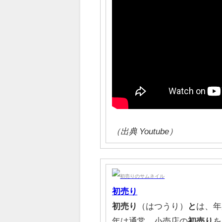
（出典 Youtube）
初売り
初売り
（はつうり）
と
は、年
年は通常、小売店の
初売り
を