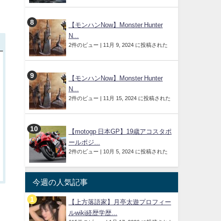
【モンハンNow】Monster Hunter
N...
2件のビュー
|
11月 9, 2024 に投稿された
【モンハンNow】Monster Hunter
N...
2件のビュー
|
11月 15, 2024 に投稿された
【motogp 日本GP】19歳アコスタポ
ールポジ...
2件のビュー
|
10月 5, 2024 に投稿された
今週の人気記事
【上方落語家】月亭太遊プロフィー
ルwiki経歴学歴...