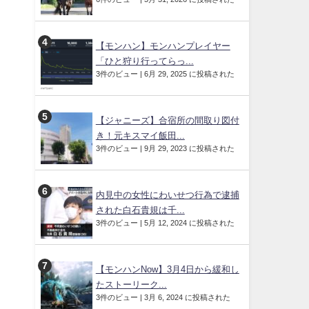
【モンハン】モンハンプレイヤー
「ひと狩り行ってらっ...
3件のビュー
|
6月 29, 2025 に投稿された
【ジャニーズ】合宿所の間取り図付
き！元キスマイ飯田...
3件のビュー
|
9月 29, 2023 に投稿された
内見中の女性にわいせつ行為で逮捕
された白石貴規は千...
3件のビュー
|
5月 12, 2024 に投稿された
【モンハンNow】3月4日から緩和し
たストーリーク...
3件のビュー
|
3月 6, 2024 に投稿された