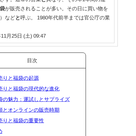
袋
が販売されることが多い。その日に買い物を
）など
と
呼ぶ。 1980年代前半までは官公庁の業
11月25日 (土) 09:47
目次
初売りと福袋の起源
 初売りと福袋の現代的な進化
 福袋の魅力：運試しとサプライズ
 店頭とオンラインの販売時期
 初売りと福袋の重要性
め