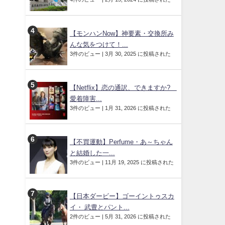
【モンハンNow】神要素・交換所み
んな気をつけて！...
3件のビュー
|
3月 30, 2025 に投稿された
【Netflix】恋の通訳、できますか?
愛着障害...
3件のビュー
|
1月 31, 2026 に投稿された
【不買運動】Perfume・あ～ちゃん
と結婚した一...
3件のビュー
|
11月 19, 2025 に投稿された
【日本ダービー】ゴーイントゥスカ
イ・ 武豊とパント...
2件のビュー
|
5月 31, 2026 に投稿された