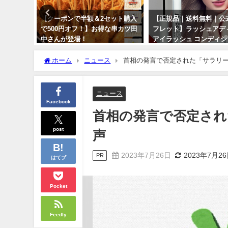
コンパク
【クーポンで半額＆2セット購入
【正規品｜送料無料｜公
れに飾ろ
で500円オフ！】お得な串カツ田
フレット】ラッシュアデ
料！
中さんが登場！
アイラッシュ コンディ
グセラム 5ml まつ毛美
2024年3月14日
ホーム
ニュース
首相の発言で否定された「サラリ
2024年4月4日
ニュース
Facebook
首相の発言で否定され
post
声
2023年7月26日
2023年7月2
PR
はてブ
Pocket
Feedly