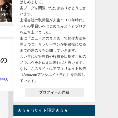
はじめまして。
当ブログを閲覧いただきありがとうござ
ゃれな
【同時購入特典】LOVE
【保存版】大人の恐れ回避
います。
グ1位
TRIGGER / We’ll go together (初
着障害・年の差婚解消し親
上場会社の取締役が人生１００年時代、
体 送
回盤A＋初回盤B＋通常盤セット)
係での再構築
(Snow Manカレンダー 2024.4-
５０の手習いをはじめてみようとブログ
2024年10月20日
2025.3) [ Snow Man ] の魅力を紹
を立ち上げました。
介します！
主に「ニュースのまとめ」で操作方法を
2024年1月29日
覚えつつ、サラリーマンが取締役になる
までの道のりを公開していきます。
若い世代が管理職や役員を目指すための
対の
ノウハウをお伝え出来ればと思います。
なお、このサイトはアフィリエイト広告
（Amazonアソシエイト含む）を掲載し
管理人
ています。
プロフィール詳細
★☆★当サイト限定★☆★