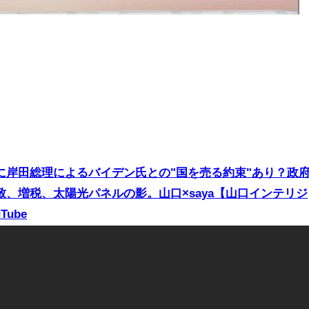
に岸田総理によるバイデン氏との"国を売る約束"あり？政
、増税、太陽光パネルの影。山口×saya【山口インテリジ
Tube