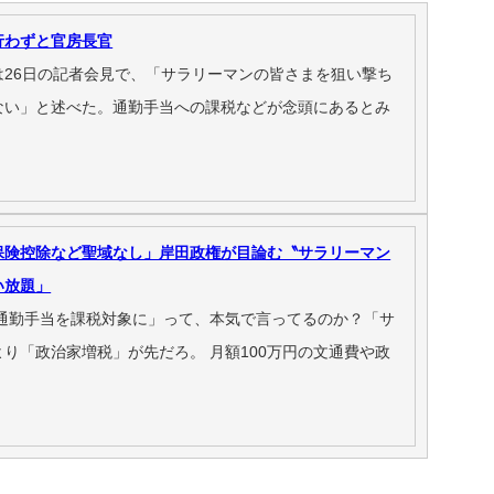
行わずと官房長官
は26日の記者会見で、「サラリーマンの皆さまを狙い撃ち
ない」と述べた。通勤手当への課税などが念頭にあるとみ
保険控除など聖域なし」岸田政権が目論む〝サラリーマン
い放題」
「通勤手当を課税対象に」って、本気で言ってるのか？「サ
り「政治家増税」が先だろ。 月額100万円の文通費や政