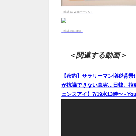
（出典 au Webポータル）
（出典 ABEMA）
＜関連する動画＞
【密約】サラリーマン増税背景
が抗議できない真実…日韓、拉致
ェンスアイ】7/19水13時〜 - You