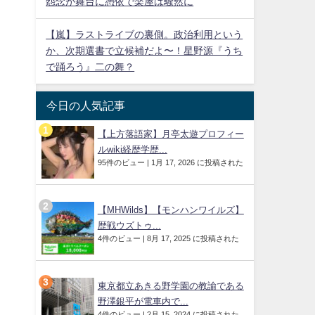
怨念が舞台に憑依で楽屋は騒然に
【嵐】ラストライブの裏側。政治利用という
か、次期選書で立候補だよ〜！星野源『うち
で踊ろう』二の舞？
今日の人気記事
【上方落語家】月亭太遊プロフィー
ルwiki経歴学歴...
95件のビュー
|
1月 17, 2026 に投稿された
【MHWilds】【モンハンワイルズ】
歴戦ウズトゥ...
4件のビュー
|
8月 17, 2025 に投稿された
東京都立あきる野学園の教諭である
野澤銀平が電車内で...
4件のビュー
|
2月 15, 2024 に投稿された