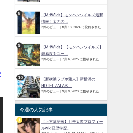
【MHWilds】モンハンワイルズ最新
情報！太刀の...
2件のビュー
|
8月 18, 2024 に投稿された
【MHWilds】【モンハンワイルズ】
難易度をユー...
2件のビュー
|
7月 6, 2025 に投稿された
府
【新横浜ラブホ殺人】新横浜の
HOTEL ZALA客...
2件のビュー
|
9月 9, 2023 に投稿された
今週の人気記事
【上方落語家】月亭太遊プロフィー
ルwiki経歴学歴...