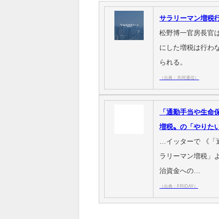
サラリーマン増税
松野博一官房長官
にした増税は行わ
られる。
（出典：共同通信）
「通勤手当や生命
増税〟の「やりた
…イッターで 《
ラリーマン増税」よ
治資金への…
（出典：FRIDAY）