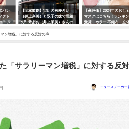
式パン
【宝塚歌劇】宙組の有愛きい
【高評価】2024年のおし
ィクト
（井上奈美）と双子の妹で雪組
マスクはこちら！ランキン
ショニン
の一禾あお（井上茉美）さんの
受賞 カラー 不織布 立
容液
実家「京つけもの処近為」も急
料無料！バーゲンセール
遽臨時休業で、天彩峰里（芥田
ーマン増税」に対する反対の声
2024年3月13日
樹里）は関係ないです
2023年10月1日
た「サラリーマン増税」に対する反
ニュースメーカー
6日