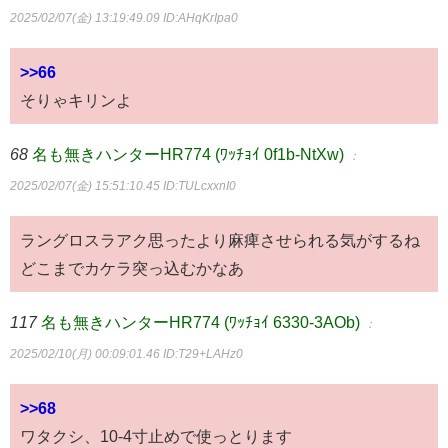
2025/02/07(金) 13:19:49.09
ID:AHqKrIpa0
>>66
そりゃキリンよ
68
名も無きハンターHR774 (ﾜｯﾁｮｲ 0f1b-NtXw)
：
2025/02/07(金) 15:51:10.45
ID:TULcxxnI0
ラングロスラアク思ったより麻痺させられる気がするね
どこまでカケラ突っ込むかなあ
117
名も無きハンターHR774 (ﾜｯﾁｮｲ 6330-3AOb)
：
2025/02/10(月) 00:09:01.46
ID:T29+LAHz0
>>68
ワタクシ、10-4寸止めで使っとります