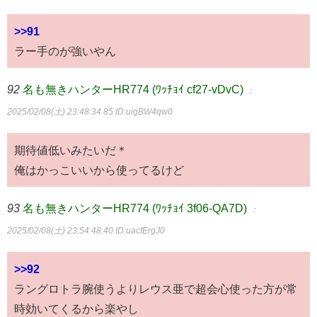
>>91
ラー手のが強いやん
92
名も無きハンターHR774 (ﾜｯﾁｮｲ cf27-vDvC)
：
2025/02/08(土) 23:48:34.85
ID:uigBW4qw0
期待値低いみたいだ＊
俺はかっこいいから使ってるけど
93
名も無きハンターHR774 (ﾜｯﾁｮｲ 3f06-QA7D)
：
2025/02/08(土) 23:54:48.40
ID:uacfErgJ0
>>92
ラングロトラ腕使うよりレウス亜で超会心使った方が常
時効いてくるから楽やし