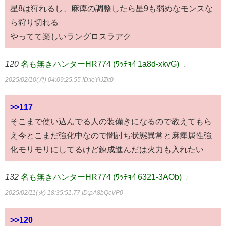
星8は狩れるし、麻痺の調整したら星9も弱めなモンスな
ら狩り切れる
やってて楽しいラングロスラアク
120
名も無きハンターHR774 (ﾜｯﾁｮｲ 1a8d-xkvG)
：
2025/02/10(月) 04:09:25.55
ID:IeYlJZlt0
>>117
そこまで使い込んでる人の装備きになるので教えてもら
え今とこまだ強化中なので闇討ち状態異常と麻痺属性強
化モリモリにしてるけど錬成進んだは火力も入れたい
132
名も無きハンターHR774 (ﾜｯﾁｮｲ 6321-3AOb)
：
2025/02/11(火) 18:35:51.77
ID:pA8bQcVP0
>>120