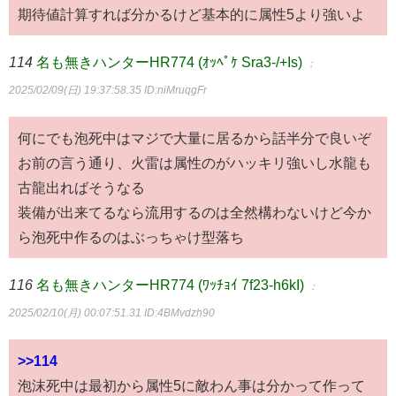
期待値計算すれば分かるけど基本的に属性5より強いよ
114
名も無きハンターHR774 (ｵｯﾍﾟｹ Sra3-/+Is)
：
2025/02/09(日) 19:37:58.35
ID:niMruqgFr
何にでも泡死中はマジで大量に居るから話半分で良いぞ
お前の言う通り、火雷は属性のがハッキリ強いし水龍も
古龍出ればそうなる
装備が出来てるなら流用するのは全然構わないけど今か
ら泡死中作るのはぶっちゃけ型落ち
116
名も無きハンターHR774 (ﾜｯﾁｮｲ 7f23-h6kI)
：
2025/02/10(月) 00:07:51.31
ID:4BMvdzh90
>>114
泡沫死中は最初から属性5に敵わん事は分かって作って