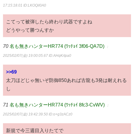
17:15:18.01
ID:LKOQil0A0
こてって被弾したら終わり武器ですよね
どうやって勝つんすか
70
名も無きハンターHR774 (ﾜｯﾁｮｲ 3f06-QA7D)
：
2025/02/07(金) 19:00:05.67
ID:AHqKrIpa0
>>69
太刀ほどじゃ無いぞ防御850あれば古龍も3発は耐えれる
し
71
名も無きハンターHR774 (ﾜｯﾁｮｲ 8fc3-CvWV)
：
2025/02/07(金) 19:42:39.50
ID:o+g3zACz0
新規で今三週目入りたてで