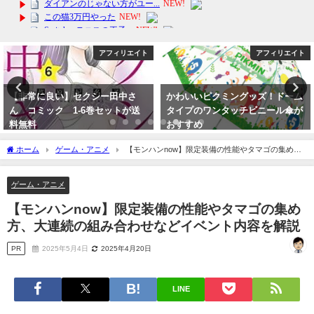
フィリエイト
アフィリエイト
ア
ー田中さ
かわいいピクミングッズ！ドーム
【楽天ランキング1位獲
セットが送
タイプのワンタッチビニール傘が
旬！ちょっぴり贅沢な
おすすめ
ンドが今だけ送料無料
2024年3月21日
2024年2月2日
ホーム
ゲーム・アニメ
【モンハンnow】限定装備の性能やタマゴの集め
方、大連続の組み合わせなどイベント内容を解説
ゲーム・アニメ
【モンハンnow】限定装備の性能やタマゴの集め
方、大連続の組み合わせなどイベント内容を解説
PR
2025年5月4日
2025年4月20日
LINE