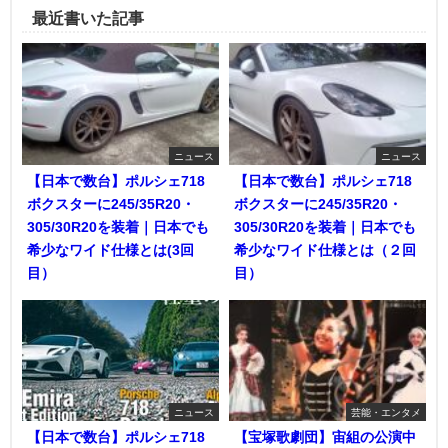
最近書いた記事
ニュース
ニュース
【日本で数台】ポルシェ718
【日本で数台】ポルシェ718
ボクスターに245/35R20・
ボクスターに245/35R20・
305/30R20を装着｜日本でも
305/30R20を装着｜日本でも
希少なワイド仕様とは(3回
希少なワイド仕様とは（２回
目）
目）
ニュース
芸能・エンタメ
【日本で数台】ポルシェ718
【宝塚歌劇団】宙組の公演中