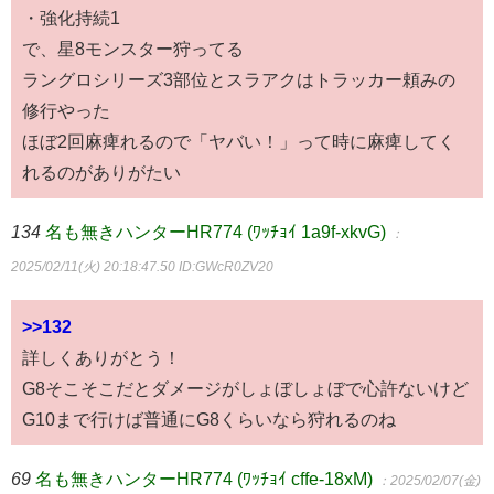
・強化持続1
で、星8モンスター狩ってる
ラングロシリーズ3部位とスラアクはトラッカー頼みの
修行やった
ほぼ2回麻痺れるので「ヤバい！」って時に麻痺してく
れるのがありがたい
134
名も無きハンターHR774 (ﾜｯﾁｮｲ 1a9f-xkvG)
：
2025/02/11(火) 20:18:47.50
ID:GWcR0ZV20
>>132
詳しくありがとう！
G8そこそこだとダメージがしょぼしょぼで心許ないけど
G10まで行けば普通にG8くらいなら狩れるのね
69
名も無きハンターHR774 (ﾜｯﾁｮｲ cffe-18xM)
：2025/02/07(金)