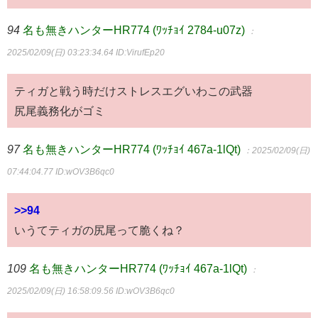
94
名も無きハンターHR774 (ﾜｯﾁｮｲ 2784-u07z)
：
2025/02/09(日) 03:23:34.64
ID:VirufEp20
ティガと戦う時だけストレスエグいわこの武器
尻尾義務化がゴミ
97
名も無きハンターHR774 (ﾜｯﾁｮｲ 467a-1lQt)
：2025/02/09(日)
07:44:04.77
ID:wOV3B6qc0
>>94
いうてティガの尻尾って脆くね？
109
名も無きハンターHR774 (ﾜｯﾁｮｲ 467a-1lQt)
：
2025/02/09(日) 16:58:09.56
ID:wOV3B6qc0