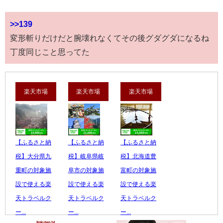
>>139
変形斬りだけだと腕壊れなくてその後グダグダになるね
丁度同じこと思ってた
楽天市場
楽天市場
楽天市場
【ふるさと納
【ふるさと納
【ふるさと納
税】大分県九
税】岐阜県岐
税】北海道豊
重町の対象施
阜市の対象施
富町の対象施
設で使える楽
設で使える楽
設で使える楽
天トラベルク
天トラベルク
天トラベルク
ー...
ー...
ー...