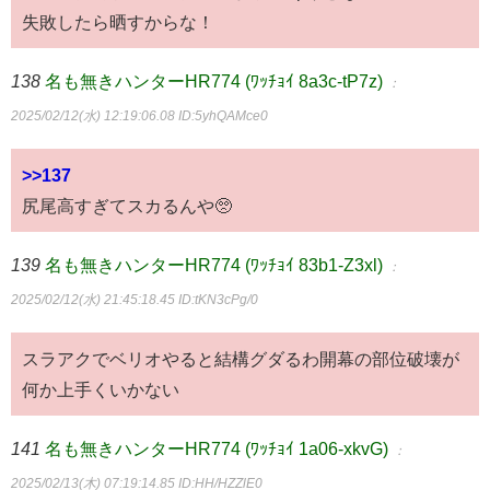
失敗したら晒すからな！
138
名も無きハンターHR774 (ﾜｯﾁｮｲ 8a3c-tP7z)
：
2025/02/12(水) 12:19:06.08
ID:5yhQAMce0
>>137
尻尾高すぎてスカるんや🥺
139
名も無きハンターHR774 (ﾜｯﾁｮｲ 83b1-Z3xl)
：
2025/02/12(水) 21:45:18.45
ID:tKN3cPg/0
スラアクでベリオやると結構グダるわ開幕の部位破壊が
何か上手くいかない
141
名も無きハンターHR774 (ﾜｯﾁｮｲ 1a06-xkvG)
：
2025/02/13(木) 07:19:14.85
ID:HH/HZZlE0