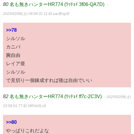
80
名も無きハンターHR774 (ﾜｯﾁｮｲ 3f06-QA7D)
：
2025/02/08(土) 08:04:31.11
ID:uacfErgJ0
>>78
シルソル
カニバ
腕自由
レイア亜
シルソル
で見切り一個錬成すれば後は自由でいい
82
名も無きハンターHR774 (ﾜｯﾁｮｲ ff7c-2C3V)
：2025/02/08(土)
10:58:01.77
ID:5tRVu0Lx0
>>80
やっぱりこれだよな