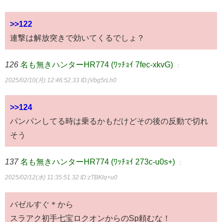
>>122
連撃は解放突きで効いてくるでしょ？
126
名も無きハンターHR774 (ﾜｯﾁｮｲ 7fec-xkvG)
：
2025/02/10(月) 12:46:52.33
ID:jVbg5rLh0
>>124
パンパンしてる時は乗るかもだけどその後の反動で切れ
そう
137
名も無きハンターHR774 (ﾜｯﾁｮｲ 273c-u0s+)
：
2025/02/12(水) 11:35:51.32
ID:zTBKlq+u0
バゼルすぐ＊から
スラアク初手七宝ロクオンからのSp頼むな！