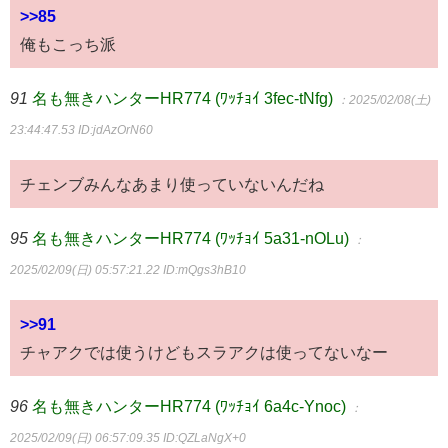
>>85
俺もこっち派
91
名も無きハンターHR774 (ﾜｯﾁｮｲ 3fec-tNfg)
：2025/02/08(土)
23:44:47.53
ID:jdAzOrN60
チェンブみんなあまり使っていないんだね
95
名も無きハンターHR774 (ﾜｯﾁｮｲ 5a31-nOLu)
：
2025/02/09(日) 05:57:21.22
ID:mQgs3hB10
>>91
チャアクでは使うけどもスラアクは使ってないなー
96
名も無きハンターHR774 (ﾜｯﾁｮｲ 6a4c-Ynoc)
：
2025/02/09(日) 06:57:09.35
ID:QZLaNgX+0