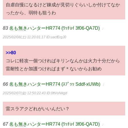
自虐自慢になるけど錬成が見切りぐらいしか付けてなか
ったから、弱特も狙うわ
83
名も無きハンターHR774 (ﾜｯﾁｮｲ 3f06-QA7D)
：
2025/02/08(土) 11:20:01.17
ID:uacfErgJ0
>>80
コレに軽攻一個つければキリンなんかは火力十分だから
雷耐性とか加護つければまず＊ないからお勧め
66
名も無きハンターHR774 (ｽﾌﾟｯｯ Sddf-xUWb)
：
2025/02/07(金) 12:50:22.43
ID:0ftVoNkgd
雷スラアクどれがいいんだい？
67
名も無きハンターHR774 (ﾜｯﾁｮｲ 3f06-QA7D)
：