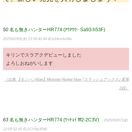
50
名も無きハンターHR774 (ｱｳｱｳｳｰ Sa93-h53F)
：
2025/02/05(水) 15:59:42.69
ID:b1kcnAcWa
キリンでスラアクデビューしました
よろしおねがいします
（出典 【モンハンNow】Monster Hunter Now ｢スラッシュアックス｣ 変形
2回）
63
名も無きハンターHR774 (ﾜｯﾁｮｲ fff2-2C3V)
：2025/02/07(金)
12:09:52.05
ID:2CVSp3Fd0