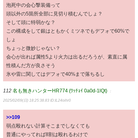
泡死中の会心撃装備って
頭以外の5箇所全部に見切り積むんでしょ？
そして頭に特弱かな？
この構成をして銀はともかくミツネでもデフォで60%で
しょ
ちょっと微妙じゃない？
会心が出れば属性5より火力は出るだろうが、素直に属
性積んだ方が良さそう
氷や雷に関してはデフォで40%まで落ちるし
112
名も無きハンターHR774 (ﾜｯﾁｮｲ 0a0d-1lQt)
：
2025/02/09(日) 18:25:38.83
ID:IL24oihr0
>>109
弱点殴れない計算そこまでしなくても
普通にやってれば8割は殴れるわけで