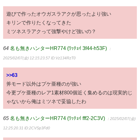
遊びで作ったオウガスラアクが思ったより強い
キリンで作りたくなってきた
ミツネスラアクって強撃やけど強いの？
64
名も無きハンターHR774 (ﾜｯﾁｮｲ 3f44-h53F)
：
2025/02/07(金) 12:15:23.57
ID:Vz134RzT0
>>63
斧モード以外はプケ亜種のが強い
今更プケ亜種のレア1素材800個近く集めるのは現実的じ
ゃないから俺はミツネで妥協したわ
65
名も無きハンターHR774 (ﾜｯﾁｮｲ fff2-2C3V)
：2025/02/07(金)
12:25:20.31
ID:2CVSp3Fd0