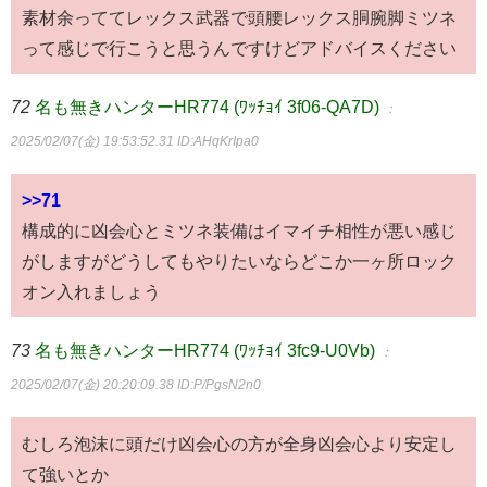
素材余っててレックス武器で頭腰レックス胴腕脚ミツネ
って感じで行こうと思うんですけどアドバイスください
72
名も無きハンターHR774 (ﾜｯﾁｮｲ 3f06-QA7D)
：
2025/02/07(金) 19:53:52.31
ID:AHqKrIpa0
>>71
構成的に凶会心とミツネ装備はイマイチ相性が悪い感じ
がしますがどうしてもやりたいならどこか一ヶ所ロック
オン入れましょう
73
名も無きハンターHR774 (ﾜｯﾁｮｲ 3fc9-U0Vb)
：
2025/02/07(金) 20:20:09.38
ID:P/PgsN2n0
むしろ泡沫に頭だけ凶会心の方が全身凶会心より安定し
て強いとか