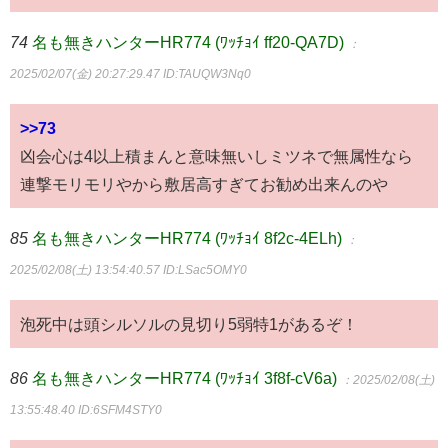
74
名も無きハンターHR774 (ﾜｯﾁｮｲ ff20-QA7D)
：
2025/02/07(金) 20:27:29.47
ID:TAUQW3Nq0
>>73
凶会心は4以上積まんと意味無いしミツネで無属性なら
連撃モリモリやから敷居高すぎてお勧め出来んのや
85
名も無きハンターHR774 (ﾜｯﾁｮｲ 8f2c-4ELh)
：
2025/02/08(土) 13:54:40.57
ID:LSac5OMY0
泡死中は頭シルソルの見切り5弱特1があるぞ！
86
名も無きハンターHR774 (ﾜｯﾁｮｲ 3f8f-cV6a)
：2025/02/08(土)
13:55:48.40
ID:6SFM4STY0