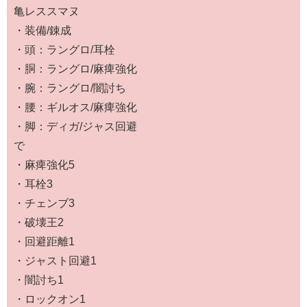
亀レススマヌ
・装備/錬成
・頭：ラングロ/耳栓
・胴：ラングロ/麻痺強化
・腕：ラングロ/闇討ち
・腰：ギルオス/麻痺強化
・脚：ディガ/ジャス回避
で
・麻痺強化5
・耳栓3
・チェンブ3
・破壊王2
・回避距離1
・ジャスト回避1
・闇討ち1
・ロックオン1