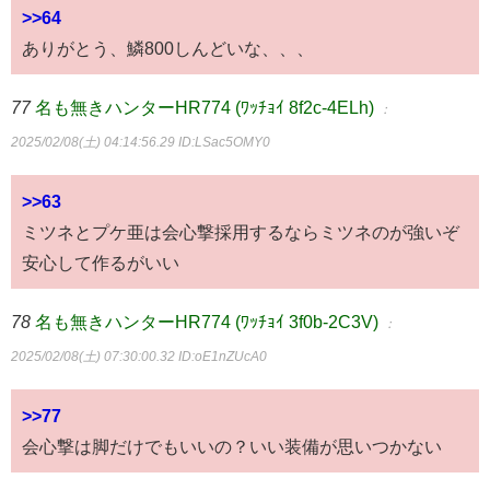
>>64
ありがとう、鱗800しんどいな、、、
77
名も無きハンターHR774 (ﾜｯﾁｮｲ 8f2c-4ELh)
：
2025/02/08(土) 04:14:56.29
ID:LSac5OMY0
>>63
ミツネとプケ亜は会心撃採用するならミツネのが強いぞ
安心して作るがいい
78
名も無きハンターHR774 (ﾜｯﾁｮｲ 3f0b-2C3V)
：
2025/02/08(土) 07:30:00.32
ID:oE1nZUcA0
>>77
会心撃は脚だけでもいいの？いい装備が思いつかない