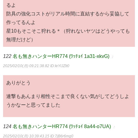
るよ
防具の強化コストがリアル時間に直結するから妥協して
作ってるんよ
星10もそこそこ狩れる＊（狩れないヤツはどうやっても
無理だけど）
122
名も無きハンターHR774 (ﾜｯﾁｮｲ 1a31-xkvG)
：
2025/02/10(月) 09:21:38.82
ID:IeYlJZlt0
ありがとう
連撃もあんまり相性そこまで良くない気がしてどうしよ
うかなーと思ってました
124
名も無きハンターHR774 (ﾜｯﾁｮｲ 8a44-o7UA)
：
2025/02/10(月) 10:39:43.15
ID:7jB6r6mg0