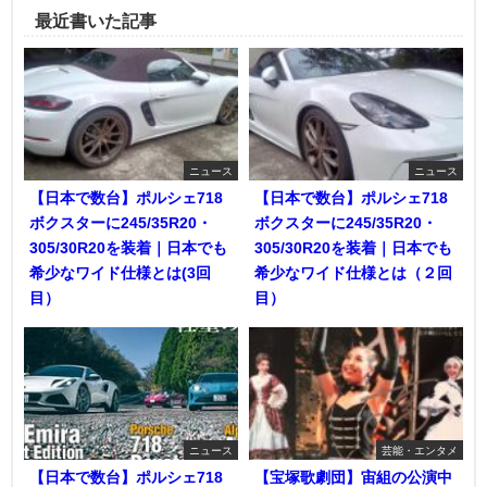
最近書いた記事
ニュース
ニュース
【日本で数台】ポルシェ718
【日本で数台】ポルシェ718
ボクスターに245/35R20・
ボクスターに245/35R20・
305/30R20を装着｜日本でも
305/30R20を装着｜日本でも
希少なワイド仕様とは(3回
希少なワイド仕様とは（２回
目）
目）
ニュース
芸能・エンタメ
【日本で数台】ポルシェ718
【宝塚歌劇団】宙組の公演中