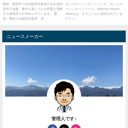
た19歳の女性の名前は東川千愛
撃力が上がるのか検証！
愛知・豊田市で女性殺害容疑者が名古屋拘
モンスターハンターシリーズ 『モンスタ
置所で自殺。事件を通じて心の問題を理解
ーハンターシリーズ』(Monster Hunter
礼（ちあら）
する環境作りが求められています。 愛
Series)は、カプコンから発売されている
知・豊田の19歳女性殺害 容...
アクシ...
ニュースメーカー
管理人です♪