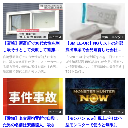
ニュース
芸能・エンタメ
【宮崎】新富町で30代女性を刺
【SMILE-UP.】NGリストの外部
し殺そうとして失敗して逮捕さ
流出事案で会見運営した会社の
れた知人の竹下誠也とはどんな
調査結果を今更ながら報告
宮崎県新富町で30代女性が知人に刺さ
「SMILE-UP.社が対応すべき」旧ジャニー
れ、殺人未遂事件が発生。ストーカーによ
ズ性加害問題 BBC記者らが会見で警察へ
人物？自宅は？家族は？
る暴力事件の頻発に警鐘を鳴らす内容。
の情報提供について事務所側の責任訴え｜
新富町で30代女性が知人の男...
TBS NEWS...
ニュース
ゲーム・アニメ
【愛知】名古屋拘置所で自殺し
【モンハンnow】尻上がりは小
た男の名前は安藤陸人。殺され
型モンスターで使うと無限に攻