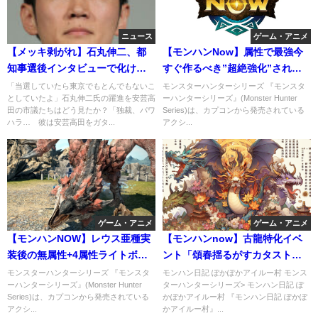
ニュース
ゲーム・アニメ
【メッキ剥がれ】石丸伸二、都
【モンハンNow】属性で最強今
知事選後インタビューで化けの
すぐ作るべき”超絶強化”された
皮が剥がれる。国政は無理確定
属性・装備がこちらです
「当選していたら東京でもとんでもないこ
モンスターハンターシリーズ 『モンスタ
としていたよ」石丸伸二氏の躍進を安芸高
ーハンターシリーズ』(Monster Hunter
田の市議たちはどう見たか？「独裁、パワ
Series)は、カプコンから発売されている
ハラ… 彼は安芸高田をガタ...
アクシ...
ゲーム・アニメ
ゲーム・アニメ
【モンハンNOW】レウス亜種実
【モンハンnow】古龍特化イベ
装後の無属性+4属性ライトボウ
ント「頌春揺るがすカタストロ
ガン最強装備構成を解説
フ」内容発表！内容と注意点ま
モンスターハンターシリーズ 『モンスタ
モンハン日記 ぽかぽかアイルー村 モンス
ーハンターシリーズ』(Monster Hunter
ターハンターシリーズ> モンハン日記 ぽ
とめ！
Series)は、カプコンから発売されている
かぽかアイルー村 『モンハン日記 ぽかぽ
アクシ...
かアイルー村』...