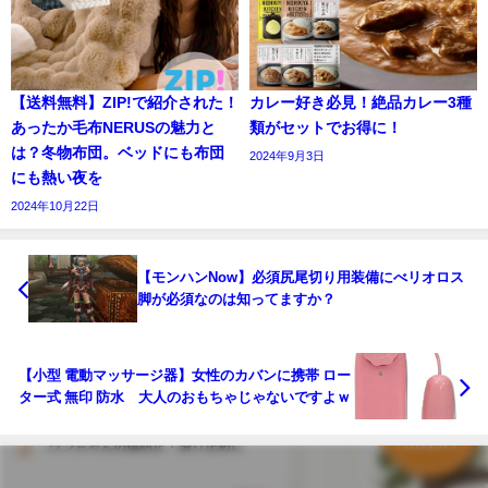
【送料無料】ZIP!で紹介された！
カレー好き必見！絶品カレー3種
あったか毛布NERUSの魅力と
類がセットでお得に！
は？冬物布団。ベッドにも布団
2024年9月3日
にも熱い夜を
2024年10月22日
【モンハンNow】必須尻尾切り用装備にべリオロス
脚が必須なのは知ってますか？
【小型 電動マッサージ器】女性のカバンに携帯 ロー
ター式 無印 防水 大人のおもちゃじゃないですよｗ