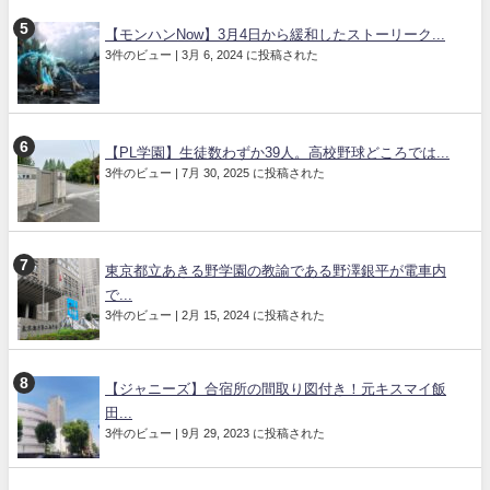
【モンハンNow】3月4日から緩和したストーリーク...
3件のビュー
|
3月 6, 2024 に投稿された
【PL学園】生徒数わずか39人。高校野球どころでは...
3件のビュー
|
7月 30, 2025 に投稿された
東京都立あきる野学園の教諭である野澤銀平が電車内
で...
3件のビュー
|
2月 15, 2024 に投稿された
【ジャニーズ】合宿所の間取り図付き！元キスマイ飯
田...
3件のビュー
|
9月 29, 2023 に投稿された