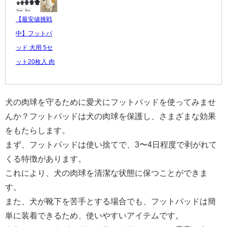
【最安値挑戦
中】フットパ
ッド 犬用 5セ
ット20枚入 肉
球保護 滑り...
880 円
犬の肉球を守るために愛犬にフットパッドを使ってみませ
レビュー数：
んか？フットパッドは犬の肉球を保護し、さまざまな効果
4.44
をもたらします。
まず、フットパッドは使い捨てで、3〜4日程度で剥がれて
くる特徴があります。
これにより、犬の肉球を清潔な状態に保つことができま
す。
また、犬が靴下を苦手とする場合でも、フットパッドは簡
単に装着できるため、使いやすいアイテムです。