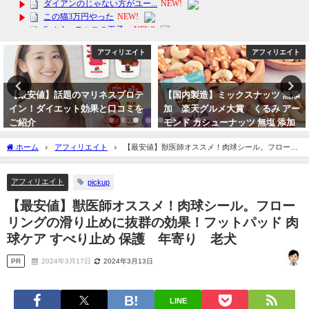
アフィリエイト
アフィリエイト
安値】話題のマリネスプロテ
【国内製造】ミックスナッツ 無添
【VT
！ダイエット効果と口コミを
加 楽天グルメ大賞 くるみ アー
なセッ
介
モンド カシューナッツ 無塩 添加
2024
物不使用 植物油不使用
年3月14日
ホーム
アフィリエイト
【最安値】獣医師オススメ！肉球シール。フローリ
2024年3月17日
ングの滑り止めに抜群の効果！フットパッド 肉球ケア すべり止め 保護 年寄り 老犬
アフィリエイト
pickup
【最安値】獣医師オススメ！肉球シール。フロー
リングの滑り止めに抜群の効果！フットパッド 肉
球ケア すべり止め 保護 年寄り 老犬
PR
2024年3月17日
2024年3月13日
LINE