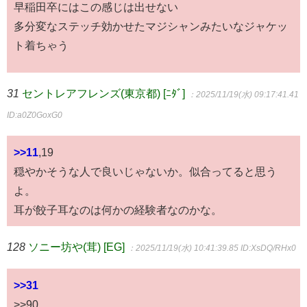
早稲田卒にはこの感じは出せない
多分変なステッチ効かせたマジシャンみたいなジャケッ
ト着ちゃう
31
セントレアフレンズ(東京都) [ﾆﾀﾞ]
：2025/11/19(水) 09:17:41.41
ID:a0Z0GoxG0
>>11
,19
穏やかそうな人で良いじゃないか。似合ってると思う
よ。
耳が餃子耳なのは何かの経験者なのかな。
128
ソニー坊や(茸) [EG]
：2025/11/19(水) 10:41:39.85
ID:XsDQ/RHx0
>>31
>>90