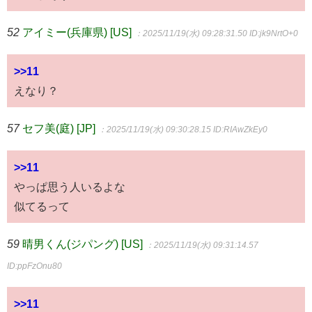
52
アイミー(兵庫県) [US]
：2025/11/19(水) 09:28:31.50
ID:jk9NrtO+0
>>11
えなり？
57
セフ美(庭) [JP]
：2025/11/19(水) 09:30:28.15
ID:RIAwZkEy0
>>11
やっぱ思う人いるよな
似てるって
59
晴男くん(ジパング) [US]
：2025/11/19(水) 09:31:14.57
ID:ppFzOnu80
>>11