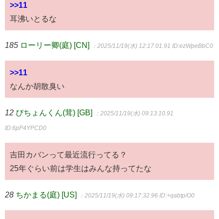
>>11
耳沸いとるな
185
ローリー卿(庭) [CN]
：2025/11/19(水) 12:17:01.91
ID:ezWpeBbC0
>>11
なんか胡散臭い
12
ぴちょんくん(茸) [GB]
：2025/11/19(水) 09:13:10.91
ID:6pP4YPCD0
吉田カバンって最近流行ってる？
25年ぐらい前は学生はみんな持ってたな
28
ちかまる(庭) [US]
：2025/11/19(水) 09:17:32.96
ID:+qabtp/O0