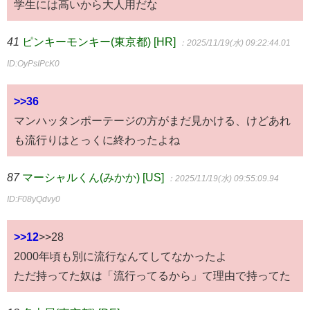
学生には高いから大人用だな
41
ピンキーモンキー(東京都) [HR]
：2025/11/19(水) 09:22:44.01
ID:OyPsIPcK0
>>36
マンハッタンポーテージの方がまだ見かける、けどあれ
も流行りはとっくに終わったよね
87
マーシャルくん(みかか) [US]
：2025/11/19(水) 09:55:09.94
ID:F08yQdvy0
>>12
>>28
2000年頃も別に流行なんてしてなかったよ
ただ持ってた奴は「流行ってるから」て理由で持ってた