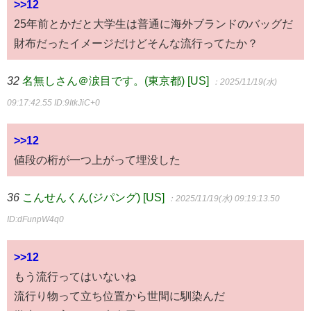
>>12
25年前とかだと大学生は普通に海外ブランドのバッグだ
財布だったイメージだけどそんな流行ってたか？
32
名無しさん＠涙目です。(東京都) [US]
：2025/11/19(水)
09:17:42.55
ID:9ItkJiC+0
>>12
値段の桁が一つ上がって埋没した
36
こんせんくん(ジパング) [US]
：2025/11/19(水) 09:19:13.50
ID:dFunpW4q0
>>12
もう流行ってはいないね
流行り物って立ち位置から世間に馴染んだ