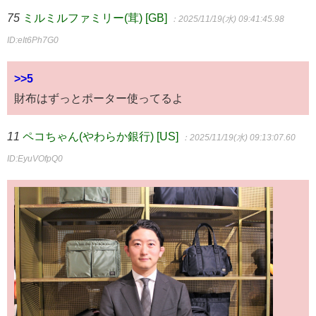
75
ミルミルファミリー(茸) [GB]
：2025/11/19(水) 09:41:45.98
ID:eIt6Ph7G0
>>5
財布はずっとポーター使ってるよ
11
ペコちゃん(やわらか銀行) [US]
：2025/11/19(水) 09:13:07.60
ID:EyuVOfpQ0