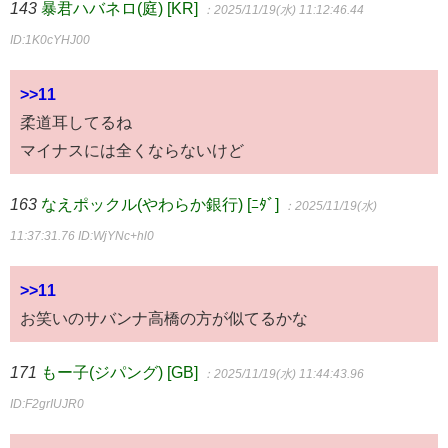
143
暴君ハバネロ(庭) [KR]
：2025/11/19(水) 11:12:46.44
ID:1K0cYHJ00
>>11
柔道耳してるね
マイナスには全くならないけど
163
なえポックル(やわらか銀行) [ﾆﾀﾞ]
：2025/11/19(水)
11:37:31.76
ID:WjYNc+hl0
>>11
お笑いのサバンナ高橋の方が似てるかな
171
もー子(ジパング) [GB]
：2025/11/19(水) 11:44:43.96
ID:F2grIUJR0