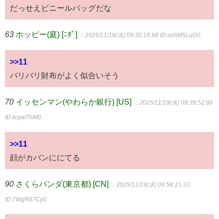
だっせえビニールバッグだな
63
ホッピー(庭) [ﾆﾀﾞ]
：2025/11/19(水) 09:35:18.68
ID:sxNM5LuD0
>>11
バリバリ財布がよく似合いそう
70
イッセンマン(やわらか銀行) [US]
：2025/11/19(水) 09:39:52.98
ID:kcyalThM0
>>11
顔がカバンににてる
90
さくらパンダ(東京都) [CN]
：2025/11/19(水) 09:58:15.33
ID:7WgR67Cy0