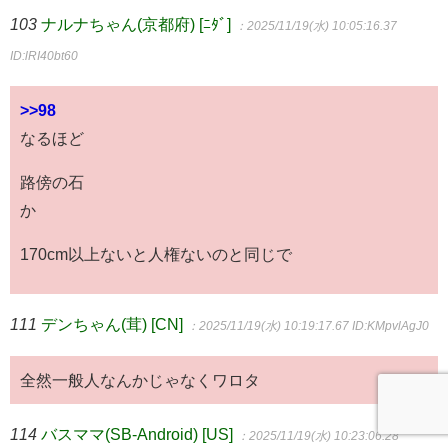
103
ナルナちゃん(京都府) [ﾆﾀﾞ]
：2025/11/19(水) 10:05:16.37
ID:lRI40bt60
>>98
なるほど
路傍の石
か
170cm以上ないと人権ないのと同じで
111
デンちゃん(茸) [CN]
：2025/11/19(水) 10:19:17.67
ID:KMpvlAgJ0
全然一般人なんかじゃなくワロタ
114
バスママ(SB-Android) [US]
：2025/11/19(水) 10:23:06.28