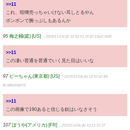
>>11
これ、喧嘩売っちゃいけない耳しとるやん
ボンボンで腕っぷしもあるんか
95
梅之輔(庭) [US]
：2025/11/19(水) 10:02:01.20
ID:SSpiCA/20
>>11
この凄い普通を普通でいく見た目はいいな
97
ピーちゃん(東京都) [US]
：2025/11/19(水) 10:02:42.89
ID:M8rxHk8Y0
>>11
この画像で190あると信じる奴はいなさそう
107
ぼうや(アメリカ) [FR]
：2025/11/19(水) 10:15:33.57