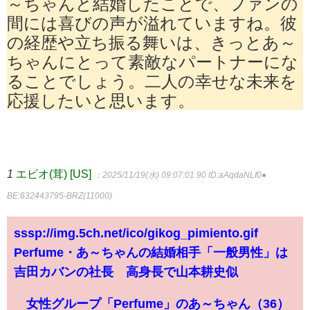
～ちゃんと結婚したことで、ファンの
間には喜びの声が溢れていますね。彼
の経歴や立ち振る舞いは、きっとあ～
ちゃんにとって素敵なパートナーにな
ることでしょう。二人の幸せな未来を
応援したいと思います。
1
エビオ(茸) [US]
：2025/11/19(水) 09:07:01.90
ID:aAqdaNLf0●
BE:632443795-BRZ(11000)
sssp://img.5ch.net/ico/gikog_pimiento.gif
Perfume・あ～ちゃんの結婚相手「一般男性」は
吉田カバンの社長 高身長で山本耕史似
女性グループ「Perfume」のあ～ちゃん（36）