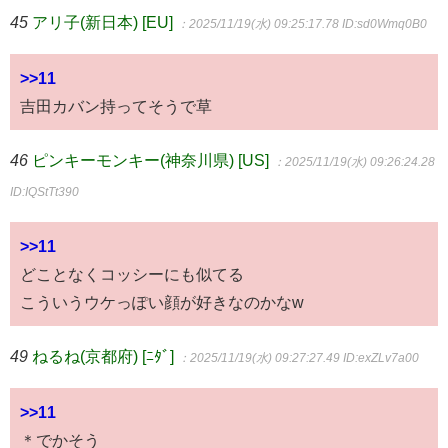
45
アリ子(新日本) [EU]
：2025/11/19(水) 09:25:17.78
ID:sd0Wmq0B0
>>11
吉田カバン持ってそうで草
46
ピンキーモンキー(神奈川県) [US]
：2025/11/19(水) 09:26:24.28
ID:IQStTt390
>>11
どことなくコッシーにも似てる
こういうウケっぽい顔が好きなのかなw
49
ねるね(京都府) [ﾆﾀﾞ]
：2025/11/19(水) 09:27:27.49
ID:exZLv7a00
>>11
＊でかそう