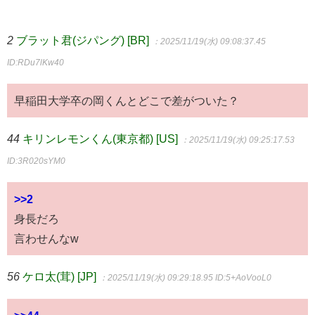
2
ブラット君(ジパング) [BR]
：2025/11/19(水) 09:08:37.45
ID:RDu7lKw40
早稲田大学卒の岡くんとどこで差がついた？
44
キリンレモンくん(東京都) [US]
：2025/11/19(水) 09:25:17.53
ID:3R020sYM0
>>2
身長だろ
言わせんなw
56
ケロ太(茸) [JP]
：2025/11/19(水) 09:29:18.95
ID:5+AoVooL0