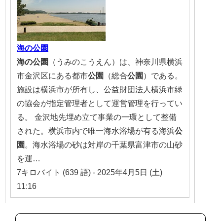
海の公園
海の公園
（うみのこうえん）は、神奈川県横浜
市金沢区にある都市
公園
（総合
公園
）である。
施設は横浜市が所有し、公益財団法人横浜市緑
の協会が指定管理者として運営管理を行ってい
る。 金沢地先埋め立て事業の一環として整備
された。横浜市内で唯一海水浴場が有る海浜
公
園
。海水浴場の砂は対岸の千葉県富津市の山砂
を運…
7キロバイト (639 語) - 2025年4月5日 (土)
11:16