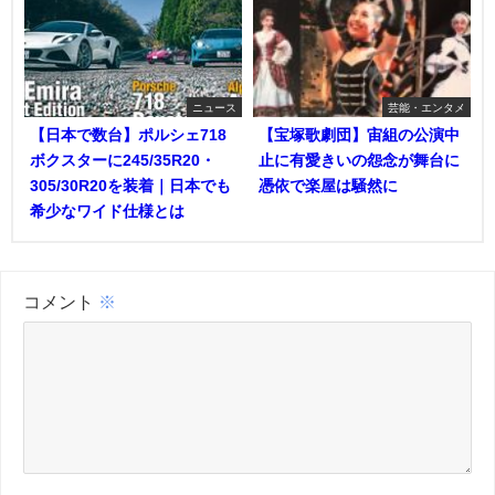
ニュース
芸能・エンタメ
【日本で数台】ポルシェ718
【宝塚歌劇団】宙組の公演中
ボクスターに245/35R20・
止に有愛きいの怨念が舞台に
305/30R20を装着｜日本でも
憑依で楽屋は騒然に
希少なワイド仕様とは
コメント
※