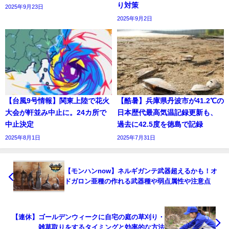
り対策
2025年9月23日
2025年9月2日
【台風9号情報】関東上陸で花火
【酷暑】兵庫県丹波市が41.2℃の
大会が軒並み中止に。24カ所で
日本歴代最高気温記録更新も、
中止決定
過去に42.5度を徳島で記録
2025年8月1日
2025年7月31日
【モンハンnow】ネルギガンテ武器超えるかも！オ
ドガロン亜種の作れる武器種や弱点属性や注意点
【連休】ゴールデンウィークに自宅の庭の草刈り・
雑草取りをするタイミングと効率的な方法