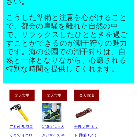
さい。
こうした準備と注意を心がけること
で、都会の喧騒を離れた自然の中
で、リラックスしたひとときを過ご
すことができるのが潮干狩りの魅力
です。海の公園での潮干狩りは、自
然と一体となりながら、心癒される
特別な時間を提供してくれます。
楽天市場
楽天市場
楽天市場
アミ付PC忍者
17.8-24cm 大
千吉 大吉 ネッ
くまで イエロ
きいサイズ キ
ト 貝採りアミ