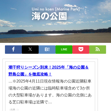
LINE
潮干狩りシーズン到来！2025年「海の公園＆
野島公園」を徹底攻略！
…※2025年4月11日現在情報海の公園近隣駐車
場海の公園の近隣には臨時駐車場含めて3か所
の大型駐車場があります。海の公園の北側にあ
る芝口駐車場は近隣で…
（出典：）