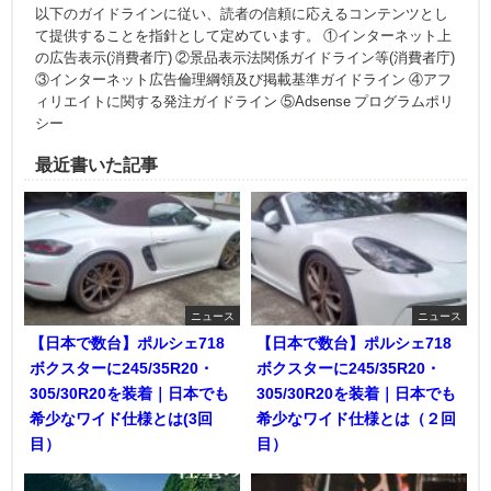
以下のガイドラインに従い、読者の信頼に応えるコンテンツとし
て提供することを指針として定めています。 ①インターネット上
の広告表示(消費者庁) ②景品表示法関係ガイドライン等(消費者庁)
③インターネット広告倫理綱領及び掲載基準ガイドライン ④アフ
ィリエイトに関する発注ガイドライン ⑤Adsense プログラムポリ
シー
最近書いた記事
ニュース
ニュース
【日本で数台】ポルシェ718
【日本で数台】ポルシェ718
ボクスターに245/35R20・
ボクスターに245/35R20・
305/30R20を装着｜日本でも
305/30R20を装着｜日本でも
希少なワイド仕様とは(3回
希少なワイド仕様とは（２回
目）
目）