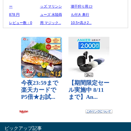
ー
ッズ マリンシ
潮干狩り用 ひ
878 円
ューズ 水陸両
も付き 奥行
レビュー数：0
用 マジック...
10.5×高さ2...
3,680 円
1,858 円
レビュー数：0
レビュー数：0
ピックアップ記事