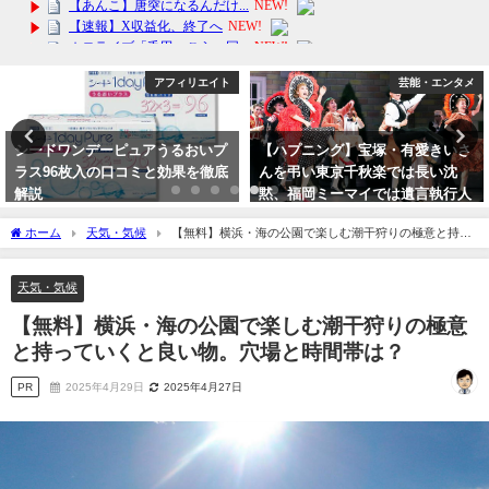
アフィリエイト
芸能・エンタメ
シードワンデーピュアうるおいプ
【ハプニング】宝塚・有愛きいさ
ラス96枚入の口コミと効果を徹底
んを弔い東京千秋楽では長い沈
解説
黙、福岡ミーマイでは遺言執行人
が登場
2024年3月25日
ホーム
天気・気候
【無料】横浜・海の公園で楽しむ潮干狩りの極意と持っ
2023年10月10日
ていくと良い物。穴場と時間帯は？
天気・気候
【無料】横浜・海の公園で楽しむ潮干狩りの極意
と持っていくと良い物。穴場と時間帯は？
PR
2025年4月29日
2025年4月27日