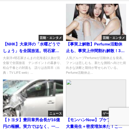
芸能・エンタメ
芸能・エンタメ
【NHK】大泉洋の「水曜どうで
【事実上解散】Perfume活動休
しょう」を全国放送。明石家さ
止も、事実上仲間割れ解散！3人
んまと松山千春が出演。ウマ娘
の確執はオトコ。。。！？
大泉洋×明石家さんまの北海道2人旅が完
人気グループPerfumeが活動休止を発表。
全版で全国放送 テンポイントの墓参り、
ファンは悲しむも、新たな挑戦へ向けた前
も意識か？
松山千春との対面も 語りは吉田羊（出
向きな決断と期待が寄せられている。
典：TV LIFE web）...
Perfume活動休止...
ニュース
ゲーム・アニメ
【トヨタ】豊田章男会長が16億
【モンハンNow】プケプケ亜種
円の報酬。実力ではなく、一族
大量発生＋密度増加来た！これ