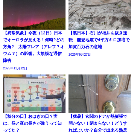
【異常気象】今夜（12日）日本
【裏日本】石川が福井を抜き逆
でオーロラが見える！何時?どの
転 能登地震で4平方キロ加増で
方角? 太陽フレア（アレフ？オ
加賀百万石の意地
ウム？）の影響。大規模な通信
2025年9月27日
障害
2025年11月12日
【秋分の日】おはぎの日？実
【猛暑】玄関のドアが熱膨張で
は、昼と夜の長さが違うって知
開かない！閉まらない！どうす
ってた？
ればよいか？自分で出来る熱反