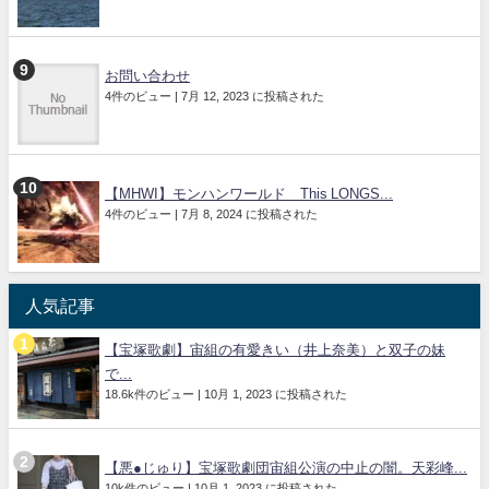
お問い合わせ
4件のビュー
|
7月 12, 2023 に投稿された
【MHWI】モンハンワールド This LONGS...
4件のビュー
|
7月 8, 2024 に投稿された
人気記事
【宝塚歌劇】宙組の有愛きい（井上奈美）と双子の妹
で...
18.6k件のビュー
|
10月 1, 2023 に投稿された
【悪●じゅり】宝塚歌劇団宙組公演の中止の闇。天彩峰...
10k件のビュー
|
10月 1, 2023 に投稿された