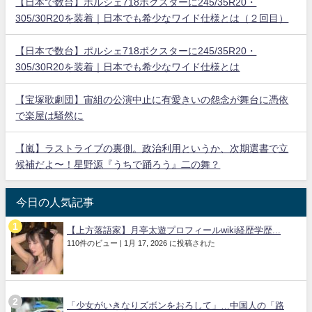
【日本で数台】ポルシェ718ボクスターに245/35R20・
305/30R20を装着｜日本でも希少なワイド仕様とは（２回目）
【日本で数台】ポルシェ718ボクスターに245/35R20・
305/30R20を装着｜日本でも希少なワイド仕様とは
【宝塚歌劇団】宙組の公演中止に有愛きいの怨念が舞台に憑依
で楽屋は騒然に
【嵐】ラストライブの裏側。政治利用というか、次期選書で立
候補だよ〜！星野源『うちで踊ろう』二の舞？
今日の人気記事
【上方落語家】月亭太遊プロフィールwiki経歴学歴...
110件のビュー
|
1月 17, 2026 に投稿された
「少女がいきなりズボンをおろして」…中国人の「路