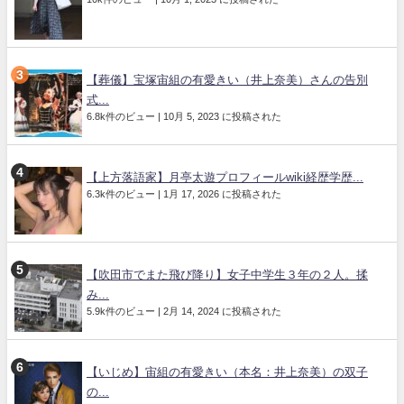
【葬儀】宝塚宙組の有愛きい（井上奈美）さんの告別
式...
6.8k件のビュー
|
10月 5, 2023 に投稿された
【上方落語家】月亭太遊プロフィールwiki経歴学歴...
6.3k件のビュー
|
1月 17, 2026 に投稿された
【吹田市でまた飛び降り】女子中学生３年の２人。揉
み...
5.9k件のビュー
|
2月 14, 2024 に投稿された
【いじめ】宙組の有愛きい（本名：井上奈美）の双子
の...