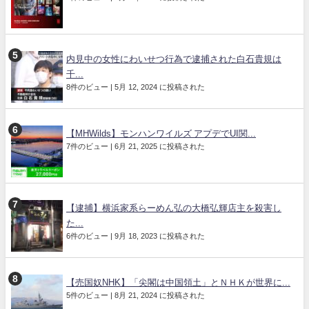
内見中の女性にわいせつ行為で逮捕された白石貴規は
千...
8件のビュー
|
5月 12, 2024 に投稿された
【MHWilds】モンハンワイルズ アプデでUI関...
7件のビュー
|
6月 21, 2025 に投稿された
【逮捕】横浜家系らーめん弘の大橋弘輝店主を殺害し
た...
6件のビュー
|
9月 18, 2023 に投稿された
【売国奴NHK】「尖閣は中国領土」とＮＨＫが世界に...
5件のビュー
|
8月 21, 2024 に投稿された