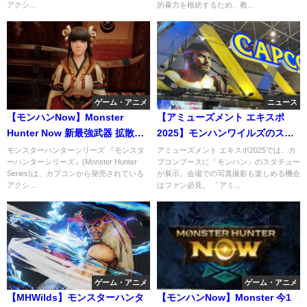
アクシ...
的暴力を根絶するため、教...
ゲーム・アニメ
ニュース
【モンハンNow】Monster
【アミューズメント エキスポ
Hunter Now 新最強武器 拡散リ
2025】モンハンワイルズのスタ
オレイア亜種龍弓装備
チューが展示！ 写真撮影もOK
モンスターハンターシリーズ 『モンスタ
アミューズメント エキスポ2025では、カ
ーハンターシリーズ』(Monster Hunter
プコンブースに「モンハン」のスタチュー
Series)は、カプコンから発売されている
が展示。会場での写真撮影も楽しめる機会
アクシ...
はファン必見。 「アミ...
ゲーム・アニメ
ゲーム・アニメ
【MHWilds】モンスターハンタ
【モンハンNow】Monster 今1