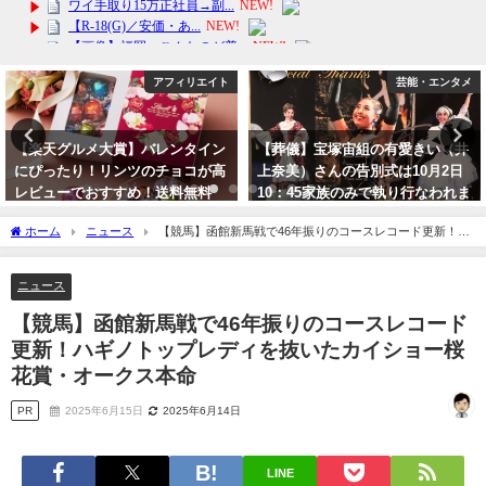
アフィリエイト
芸能・エンタメ
【楽天グルメ大賞】バレンタイン
【葬儀】宝塚宙組の有愛きい（井
にぴったり！リンツのチョコが高
上奈美）さんの告別式は10月2日
レビューでおすすめ！送料無料
10：45家族のみで執り行なわれま
した。予告していた飛び降り自殺
2024年1月29日
ホーム
ニュース
【競馬】函館新馬戦で46年振りのコースレコード更新！ハ
は稽古終了後、満月の夜に宙
ギノトップレディを抜いたカイショー桜花賞・オークス本命
へ。。。
ニュース
2023年10月5日
【競馬】函館新馬戦で46年振りのコースレコード
更新！ハギノトップレディを抜いたカイショー桜
花賞・オークス本命
PR
2025年6月15日
2025年6月14日
LINE