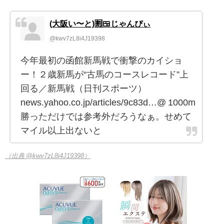
(大阪い〜と)🈹🍱じゃんぴぃ
@kwv7zL8i4J19398
今年最初の函館新馬戦で衝撃のカイショ
ー！２歳新馬が“古馬のコースレコード”上
回る／新馬戦（日刊スポーツ）
news.yahoo.co.jp/articles/9c83d…@ 1000m
勝っただけでは参考外だろうなぁ。せめて
マイル以上出ないと
（出典 @kwv7zL8i4J19398）