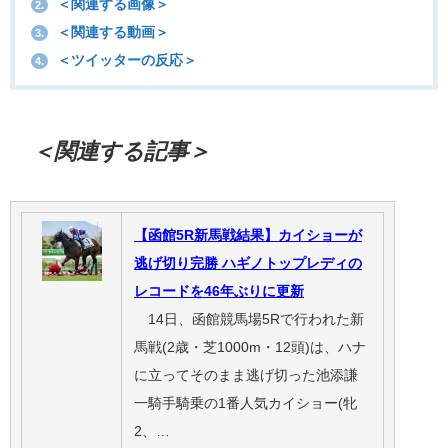
＜関連する画像＞
2.
＜関連する動画＞
3.
＜ツイッターの反応＞
4.
＜関連する記事＞
【函館5R新馬戦結果】カイショーが
逃げ切り完勝 ハギノトップレディの
レコードを46年ぶりに更新
14日、函館競馬場5Rで行われた新
馬戦(2歳・芝1000m・12頭)は、ハナ
に立ってそのまま逃げ切った池添謙
一騎手騎乗の1番人気カイショー(牝
2、…