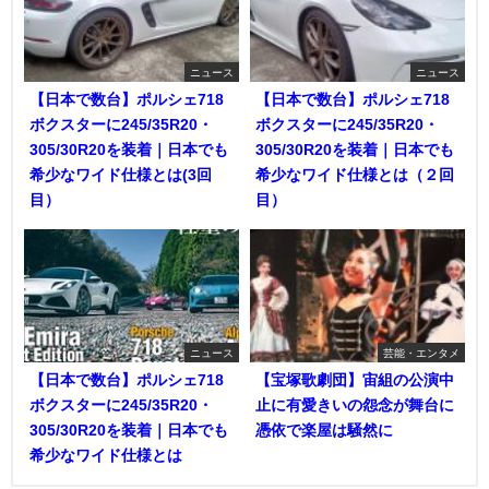
ニュース
ニュース
【日本で数台】ポルシェ718
【日本で数台】ポルシェ718
ボクスターに245/35R20・
ボクスターに245/35R20・
305/30R20を装着｜日本でも
305/30R20を装着｜日本でも
希少なワイド仕様とは(3回
希少なワイド仕様とは（２回
目）
目）
ニュース
芸能・エンタメ
【日本で数台】ポルシェ718
【宝塚歌劇団】宙組の公演中
ボクスターに245/35R20・
止に有愛きいの怨念が舞台に
305/30R20を装着｜日本でも
憑依で楽屋は騒然に
希少なワイド仕様とは