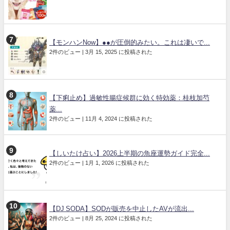
【モンハンNow】●●が圧倒的みたい。これは凄いで...
2件のビュー
|
3月 15, 2025 に投稿された
【下痢止め】過敏性腸症候群に効く特効薬：桂枝加芍
薬...
2件のビュー
|
11月 4, 2024 に投稿された
【しいたけ占い】2026上半期の魚座運勢ガイド完全...
2件のビュー
|
1月 1, 2026 に投稿された
【DJ SODA】SODが販売を中止したAVが流出...
2件のビュー
|
8月 25, 2024 に投稿された