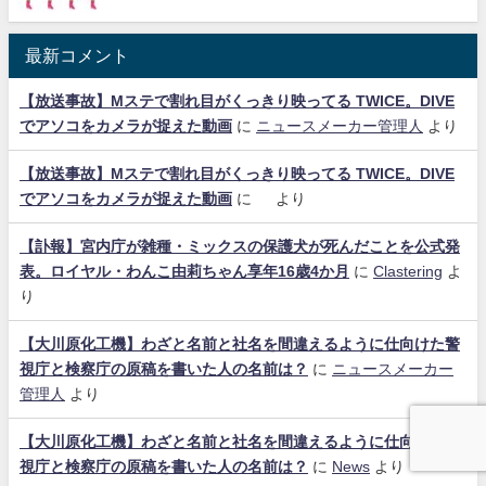
最新コメント
【放送事故】Mステで割れ目がくっきり映ってる TWICE。DIVE
でアソコをカメラが捉えた動画
に
ニュースメーカー管理人
より
【放送事故】Mステで割れ目がくっきり映ってる TWICE。DIVE
でアソコをカメラが捉えた動画
に
より
【訃報】宮内庁が雑種・ミックスの保護犬が死んだことを公式発
表。ロイヤル・わんこ由莉ちゃん享年16歳4か月
に
Clastering
よ
り
【大川原化工機】わざと名前と社名を間違えるように仕向けた警
視庁と検察庁の原稿を書いた人の名前は？
に
ニュースメーカー
管理人
より
【大川原化工機】わざと名前と社名を間違えるように仕向けた警
視庁と検察庁の原稿を書いた人の名前は？
に
News
より