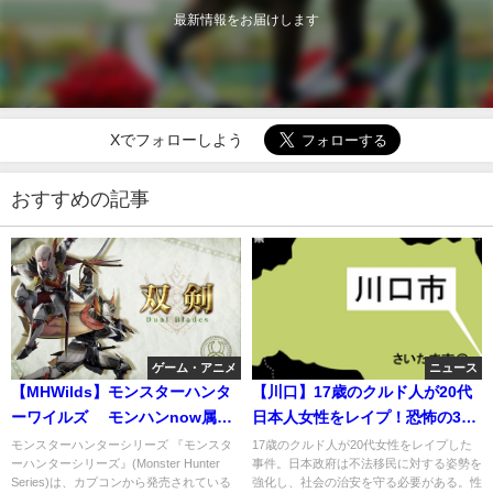
最新情報をお届けします
Xでフォローしよう
おすすめの記事
ゲーム・アニメ
ニュース
【MHWilds】モンスターハンタ
【川口】17歳のクルド人が20代
ーワイルズ モンハンnow属性
日本人女性をレイプ！恐怖の35
双剣がヤバ！G5で星8を撃破⚔️
分間。刃物を見せて強姦。SNS
モンスターハンターシリーズ 『モンスタ
17歳のクルド人が20代女性をレイプした
ーハンターシリーズ』(Monster Hunter
事件。日本政府は不法移民に対する姿勢を
で知り合った2人…女性が部屋に
Series)は、カプコンから発売されている
強化し、社会の治安を守る必要がある。性
入ると暴行、両手を床に押さえ