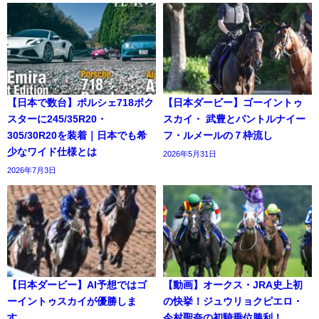
【日本で数台】ポルシェ718ボク
【日本ダービー】ゴーイントゥ
スターに245/35R20・
スカイ・ 武豊とパントルナイー
305/30R20を装着｜日本でも希
フ・ルメールの７枠流し
少なワイド仕様とは
2026年5月31日
2026年7月3日
【日本ダービー】AI予想ではゴ
【動画】オークス・JRA史上初
ーイントゥスカイが優勝しま
の快挙！ジュウリョクピエロ・
す。
今村聖奈の初騎乗位勝利！