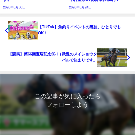
2026年5月30日
2026年5月24日
【TikTok】魚釣りイベントの裏技。ひとりでも
OK！
【競馬】第66回宝塚記念(GⅠ) 武豊のメイショウタ
バルで決まりです。
この記事が気に入ったら
フォローしよう