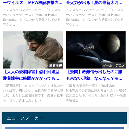
ーワイルズ MHW検証攻撃力ア
番火力が出る！夏の最新太刀装
ップ積んだら威力は上がる?
備がマジで楽しすぎるぞ！
モンスターハンターシリーズ 『モンスタ
モンスターハンターシリーズ 『モンスタ
ーハンターシリーズ』(Monster Hunter
ーハンターシリーズ』(Monster Hunter
Series)は、カプコンから発売されている
Series)は、カプコンから発売されている
アクシ...
アクシ...
愛着障害
ゲーム・アニメ
【大人の愛着障害】恐れ回避型
【疑問】救難信号出したのに誰
愛着障害は時間がかかっても治
も来ない現象、なんなん？モン
ります
ハンnow
【愛着障害】「かまってちゃん」は親のせ
（出典 救難信号を追え - YouTube）
いとは言い切れない←元祖心理学者が示唆
MHWildsでの冒険は終わりません！HR854
…む→わたしは愛着障害です→恋愛も仕事
に到達した今、私たちは新しい技術や装備
もうまくいきません」とい...
を駆使し...
ニュースメーカー