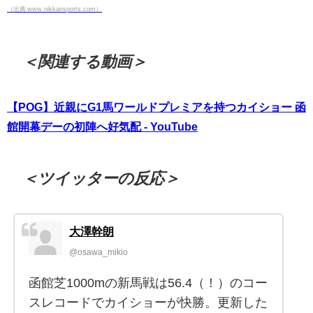
（出典 www.nikkansports.com）
＜関連する動画＞
【POG】近親にG1馬ワールドプレミアを持つカイショー 函
館開幕デーの初陣へ好気配 - YouTube
＜ツイッターの反応＞
大澤幹朗
@osawa_mikio
函館芝1000mの新馬戦は56.4（！）のコー
スレコードでカイショーが快勝。更新した