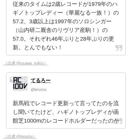
従来のタイムは2歳レコードが1979年のハ
ギノトップレディー（華麗なる一族！）の
57.2、3歳以上は1997年のソロシンガー
（山内研二厩舎のリヴリア産駒！）の
57.0。それぞれ46年ぶりと28年ぶりの更
新。とんでもない！
（出典 @osawa_mikio）
てるろー
@terurou
新馬戦でレコード更新って言ってたのを流
し聞いてたけど、ハギノトップレディが函
館芝1000mのレコードホルダーだったのか
（出典 @terurou）