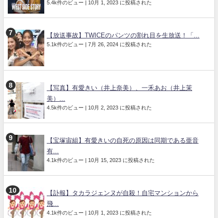
5.4k件のビュー
|
10月 1, 2023 に投稿された
【放送事故】TWICEのパンツの割れ目を生放送！「...
5.1k件のビュー
|
7月 26, 2024 に投稿された
【写真】有愛きい（井上奈美）、一禾あお（井上茉
美）...
4.5k件のビュー
|
10月 2, 2023 に投稿された
【宝塚宙組】有愛きいの自死の原因は同期である亜音
有...
4.1k件のビュー
|
10月 15, 2023 に投稿された
【訃報】タカラジェンヌが自殺！自宅マンションから
飛...
4.1k件のビュー
|
10月 1, 2023 に投稿された