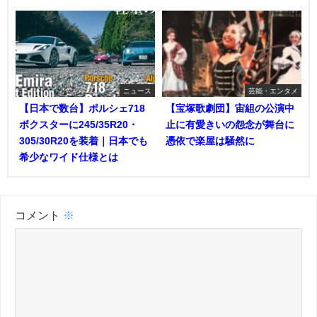
ニュース
芸能・エンタメ
【日本で数台】ポルシェ718
【宝塚歌劇団】宙組の公演中
ボクスターに245/35R20・
止に有愛きいの怨念が舞台に
305/30R20を装着｜日本でも
憑依で楽屋は騒然に
希少なワイド仕様とは
コメント
※