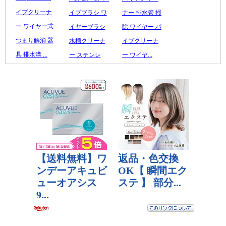
イプクリーナ
イプブラシ ワ
ナー 排水管 掃
ー ワイヤー式
イヤーブラシ
除 ワイヤー パ
つまり解消 器
水槽クリーナ
イプクリーナ
具 排水溝 ...
ー ステンレ
ー ワイヤ...
1,880 円
ス...
3,409 円
レビュー数：0
1,531 円
レビュー数：0
レビュー数：0