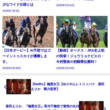
少なワイド仕様とは
2026年5月31日
2026年7月3日
【日本ダービー】AI予想ではゴ
【動画】オークス・JRA史上初
ーイントゥスカイが優勝しま
の快挙！ジュウリョクピエロ・
す。
今村聖奈の初騎乗位勝利！
2026年5月30日
2026年5月24日
【Netflix】極悪女王【ゆりやんレトリィバァ 唐田
えりか 剛力彩芽】
唐田えりか、『極悪女王』長与千種役で覚悟の丸刈