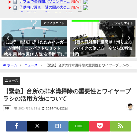
アフィリエイト
アフィリエイト
【雪の日対策】超簡単！滑り止め
【非常用トイレ】 「スーパーセ
スパイクの使い方 今なら送料無
ール」「楽天1位」「半永久保存
料！
防災士監修」簡易トイレ 非常用ト
イレセット
2024年2月5日
ホーム
ニュース
【緊急】台所の排水溝掃除の重要性とワイヤーブラシの活
2024年3月8日
用方法について
ニュース
【緊急】台所の排水溝掃除の重要性とワイヤーブ
ラシの活用方法について
PR
2024年9月23日
2024年9月22日
LINE