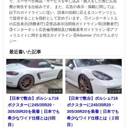
で、ユーザーが商品・サービスを申し込み・購入をした際に広告
費が発生する仕組みです。 また、広告の表示・掲載に関しては、
以下のガイドラインに従い、読者の信頼に応えるコンテンツとし
て提供することを指針として定めています。 ①インターネット上
の広告表示(消費者庁) ②景品表示法関係ガイドライン等(消費者庁)
③インターネット広告倫理綱領及び掲載基準ガイドライン ④アフ
ィリエイトに関する発注ガイドライン ⑤Adsense プログラムポリ
シー
最近書いた記事
ニュース
ニュース
【日本で数台】ポルシェ718
【日本で数台】ポルシェ718
ボクスターに245/35R20・
ボクスターに245/35R20・
305/30R20を装着｜日本でも
305/30R20を装着｜日本でも
希少なワイド仕様とは(3回
希少なワイド仕様とは（２回
目）
目）