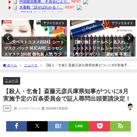
アフィリエイト
アフィリエイト
【贈り物】ボールペン 名入れ ジ
母の日にぴったり！早割中の花ギ
ェットストリーム シャーペン プ
フトを紹介！
レゼント ギフト 三菱鉛筆 卒業記
2024年3月31日
念品
ホーム
ニュース
【殺人・乞食】斎藤元彦兵庫県知事がついに8月実施予定
2024年3月15日
の百条委員会で証人尋問出頭要請決定！
ニュース
【殺人・乞食】斎藤元彦兵庫県知事がついに8月
実施予定の百条委員会で証人尋問出頭要請決定！
PR
2024年7月31日
2024年7月30日
LINE