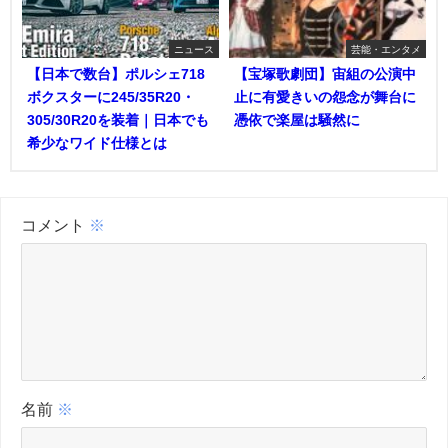
ニュース
芸能・エンタメ
【日本で数台】ポルシェ718
【宝塚歌劇団】宙組の公演中
ボクスターに245/35R20・
止に有愛きいの怨念が舞台に
305/30R20を装着｜日本でも
憑依で楽屋は騒然に
希少なワイド仕様とは
コメント
※
名前
※