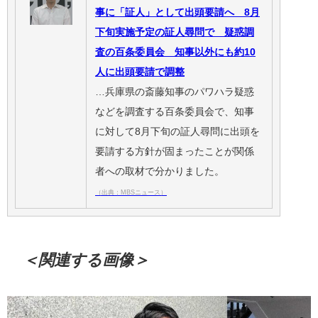
事に「証人」として出頭要請へ 8月
下旬実施予定の証人尋問で 疑惑調
査の百条委員会 知事以外にも約10
人に出頭要請で調整
…兵庫県の斎藤知事のパワハラ疑惑
などを調査する百条委員会で、知事
に対して8月下旬の証人尋問に出頭を
要請する方針が固まったことが関係
者への取材で分かりました。
（出典：MBSニュース）
＜関連する画像＞