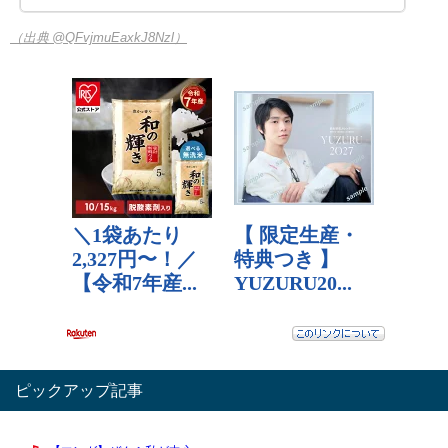
（出典 @QFvjmuEaxkJ8Nzl）
ピックアップ記事