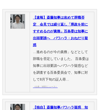
【速報】斎藤知事は改めて辞職否
定 会見では繰り返し「県政を前に
すすめるのが責務」百条委は知事に
出頭要請へ パワハラ・おねだり疑
惑
…進めるのが今の責務」などとして
辞職を否定していました。 百条委は
知事に出頭要請へパワハラ疑惑など
を調査する百条委員会で、知事に対
して8月下旬の証人尋…
（出典：MBSニュース）
【独自】斎藤知事パワハラ疑惑 知