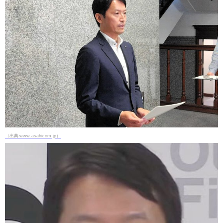
（出典 www.asahicom.jp）