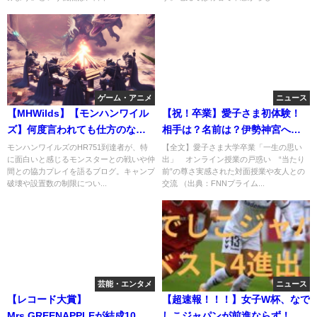
ゲーム・アニメ
ニュース
【MHWilds】【モンハンワイル
【祝！卒業】愛子さま初体験！
ズ】何度言われても仕方のない
相手は？名前は？伊勢神宮へ旅
話だ
行？
モンハンワイルズのHR751到達者が、特
【全文】愛子さま大学卒業「一生の思い
に面白いと感じるモンスターとの戦いや仲
出」 オンライン授業の戸惑い “当たり
間との協力プレイを語るブログ。キャンプ
前”の尊さ実感された対面授業や友人との
破壊や設置数の制限につい...
交流 （出典：FNNプライム...
芸能・エンタメ
ニュース
【レコード大賞】
【超速報！！！】女子W杯、なで
Mrs.GREENAPPLEが結成10周
しこジャパンが前進ならず！ス