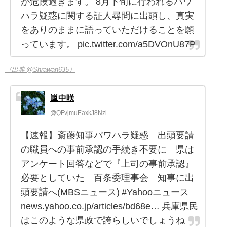
が危険過ぎます。 8月下旬に行われるパワ
ハラ疑惑に関する証人尋問に出頭し、真実
をありのままに語っていただけることを願
っています。 pic.twitter.com/a5DVOnU87P
（出典 @Shrawan635）
嵐中咲
@QFvjmuEaxkJ8Nzl
【速報】斎藤知事パワハラ疑惑 出頭要請
の職員への事前承認の手続き不要に 県は
アンケート回答などで『上司の事前承認』
必要としていた 百条委理事会 知事に出
頭要請へ(MBSニュース) #Yahooニュース
news.yahoo.co.jp/articles/bd68e… 兵庫県民
はこのような県政で誇らしいでしょうね