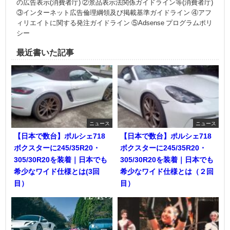
の広告表示(消費者庁) ②景品表示法関係ガイドライン等(消費者庁)
③インターネット広告倫理綱領及び掲載基準ガイドライン ④アフ
ィリエイトに関する発注ガイドライン ⑤Adsense プログラムポリ
シー
最近書いた記事
ニュース
ニュース
【日本で数台】ポルシェ718
【日本で数台】ポルシェ718
ボクスターに245/35R20・
ボクスターに245/35R20・
305/30R20を装着｜日本でも
305/30R20を装着｜日本でも
希少なワイド仕様とは(3回
希少なワイド仕様とは（２回
目）
目）