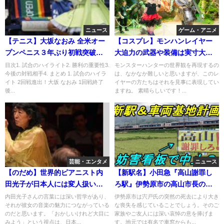
ニュース
ゲーム・アニメ
【テニス】大坂なおみ 全米オー
【コスプレ】モンハンレイヤー
プンペニス３年ぶり初戦突破。
大迫力の武器や装備は実寸大で
世界１０位に完勝！
再現リアルすぎｗ
目次1. 試合のハイライト2. 勝利の重要性3.
モンスターハンターの世界観を再現するの
今後の対戦相手4. まとめ 1. 試合のハイラ
は、なかなか難しいと思いますが、このレ
イト 2回戦進出！大坂 なおみ 1回戦終了
イヤーの方たちはそれを見事に表現してい
後...
ますね。 素晴らしいです！...
芸能・エンタメ
ニュース
【のだめ】世界的ピアニスト内
【新駅名】小田急『高山謝罪し
田光子が日本人には変人扱いさ
ろ駅』伊勢原市の高山市長の後
れていると英紙「デイリー・テ
任宍戸副市長急死！いいかげん
内田光子さんの言葉には深い哲学があり、
伊勢原市は宍戸氏の突然の死去により大き
それが彼女の音楽の魅力につながっている
な喪失を感じていることでしょう。そのご
レグラフ」が発表
に謝罪しろｗ
のだと思います。「おかしいけれど大目に
家族やご友人には深い哀悼の意を捧げま
みよう」という視点は、日本...
す。地元では有名で車窓からも...