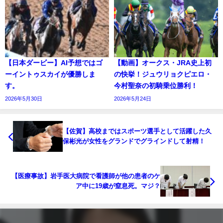
【日本ダービー】AI予想ではゴ
【動画】オークス・JRA史上初
ーイントゥスカイが優勝しま
の快挙！ジュウリョクピエロ・
す。
今村聖奈の初騎乗位勝利！
2026年5月30日
2026年5月24日
【佐賀】高校まではスポーツ選手として活躍した久
保彬光が女性をグランドでグラインドして射精！
【医療事故】岩手医大病院で看護師が他の患者のケ
ア中に19歳が窒息死。マジ？