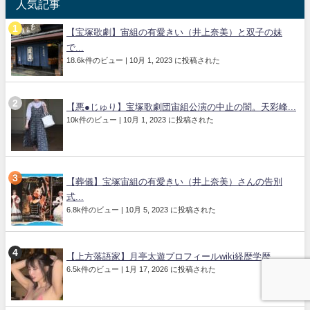
人気記事
【宝塚歌劇】宙組の有愛きい（井上奈美）と双子の妹
で...
18.6k件のビュー
|
10月 1, 2023 に投稿された
【悪●じゅり】宝塚歌劇団宙組公演の中止の闇。天彩峰...
10k件のビュー
|
10月 1, 2023 に投稿された
【葬儀】宝塚宙組の有愛きい（井上奈美）さんの告別
式...
6.8k件のビュー
|
10月 5, 2023 に投稿された
【上方落語家】月亭太遊プロフィールwiki経歴学歴...
6.5k件のビュー
|
1月 17, 2026 に投稿された