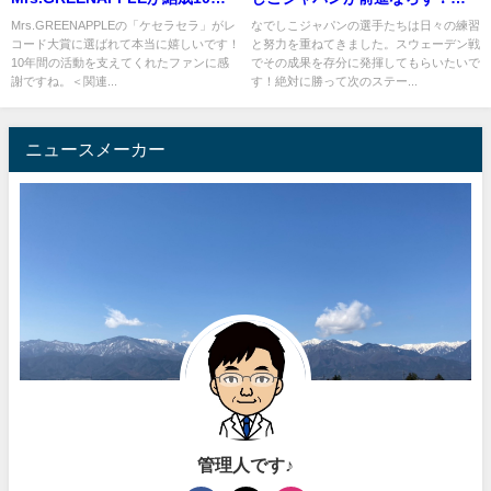
年を迎える節目にして、感動の
ウェーデンがベスト4進出へ
Mrs.GREENAPPLEの「ケセラセラ」がレ
なでしこジャパンの選手たちは日々の練習
コード大賞に選ばれて本当に嬉しいです！
と努力を重ねてきました。スウェーデン戦
レコード大賞受賞！
10年間の活動を支えてくれたファンに感
でその成果を存分に発揮してもらいたいで
謝ですね。＜関連...
す！絶対に勝って次のステー...
ニュースメーカー
管理人です♪