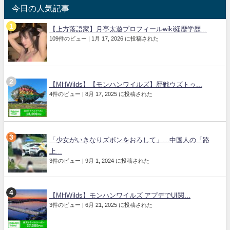
今日の人気記事
【上方落語家】月亭太遊プロフィールwiki経歴学歴...
109件のビュー
|
1月 17, 2026 に投稿された
【MHWilds】【モンハンワイルズ】歴戦ウズトゥ...
4件のビュー
|
8月 17, 2025 に投稿された
「少女がいきなりズボンをおろして」…中国人の「路
上...
3件のビュー
|
9月 1, 2024 に投稿された
【MHWilds】モンハンワイルズ アプデでUI関...
3件のビュー
|
6月 21, 2025 に投稿された