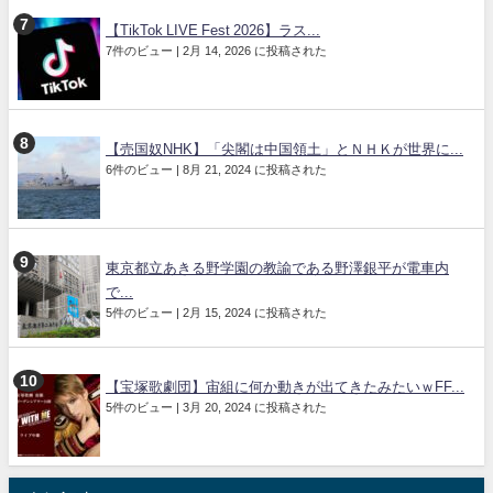
【TikTok LIVE Fest 2026】ラス...
7件のビュー
|
2月 14, 2026 に投稿された
【売国奴NHK】「尖閣は中国領土」とＮＨＫが世界に...
6件のビュー
|
8月 21, 2024 に投稿された
東京都立あきる野学園の教諭である野澤銀平が電車内
で...
5件のビュー
|
2月 15, 2024 に投稿された
【宝塚歌劇団】宙組に何か動きが出てきたみたいｗFF...
5件のビュー
|
3月 20, 2024 に投稿された