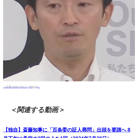
（出典 news-pctr.c.yimg.jp）
＜関連する動画＞
【独自】斎藤知事に「百条委の証人尋問」出頭を要請へ 8