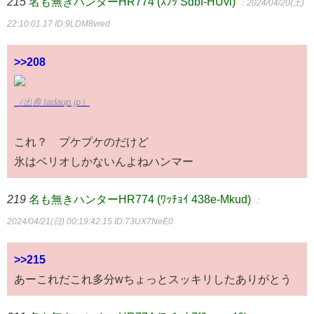
215
名も無きハンターHR774 (ｽﾌｯ Sdbf-HUvi)
：2024/04/20(土)
22:10:01.17
ID:9LDM8vred
>>208
（出典 tadaup.jp）
これ？ プケプケのだけど
氷はベリオしかないんよねハンマー
219
名も無きハンターHR774 (ﾜｯﾁｮｲ 438e-Mkud)
：
2024/04/21(日) 00:19:42.15
ID:73UX7NeE0
>>215
あーこれだこれ多分wちょっとスッキリしたありがとう