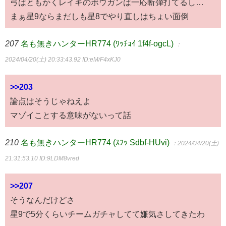
弓はともかくレイギのボウガンは一応斬弾打てるし…
まぁ星9ならまだしも星8でやり直しはちょい面倒
207
名も無きハンターHR774 (ﾜｯﾁｮｲ 1f4f-ogcL)
：
2024/04/20(土) 20:33:43.92
ID:eM/F4xKJ0
>>203
論点はそうじゃねえよ
マゾイことする意味がないって話
210
名も無きハンターHR774 (ｽﾌｯ Sdbf-HUvi)
：2024/04/20(土)
21:31:53.10
ID:9LDM8vred
>>207
そうなんだけどさ
星9で5分くらいチームガチャしてて嫌気さしてきたわ