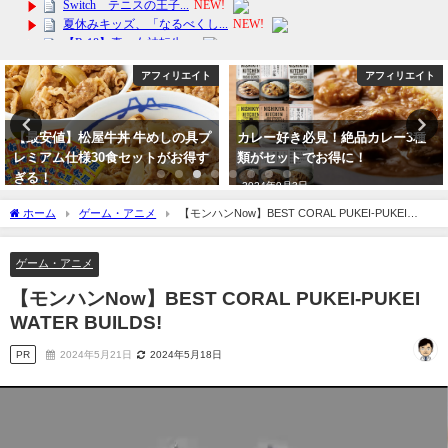
アフィリエイト
アフィリエイト
【最安値】松屋牛丼 牛めしの具プ
カレー好き必見！絶品カレー3種
レミアム仕様30食セットがお得す
類がセットでお得に！
ぎる！
2024年9月3日
2024年3月11日
ホーム
ゲーム・アニメ
【モンハンNow】BEST CORAL PUKEI-PUKEI
WATER BUILDS!
ゲーム・アニメ
【モンハンNow】BEST CORAL PUKEI-PUKEI
WATER BUILDS!
PR
2024年5月21日
2024年5月18日