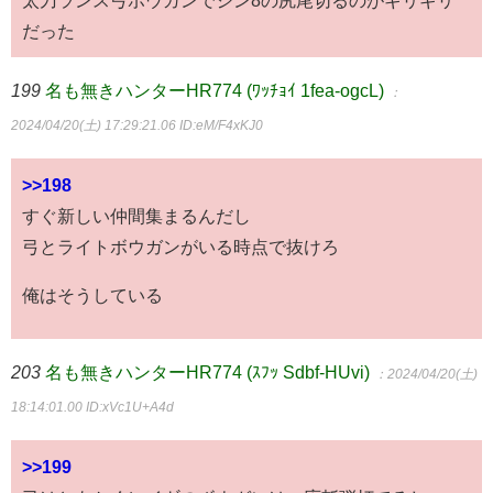
だった
199
名も無きハンターHR774 (ﾜｯﾁｮｲ 1fea-ogcL)
：
2024/04/20(土) 17:29:21.06
ID:eM/F4xKJ0
>>198
すぐ新しい仲間集まるんだし
弓とライトボウガンがいる時点で抜けろ
俺はそうしている
203
名も無きハンターHR774 (ｽﾌｯ Sdbf-HUvi)
：2024/04/20(土)
18:14:01.00
ID:xVc1U+A4d
>>199