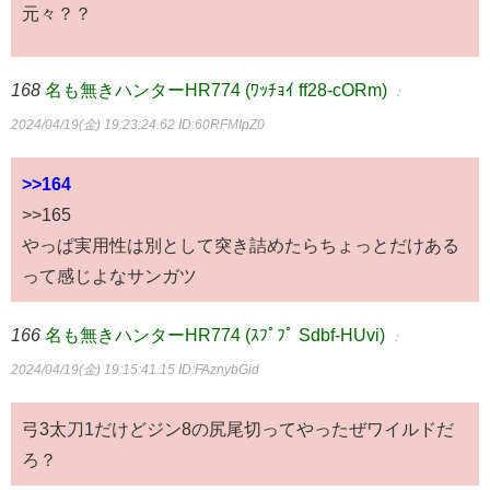
元々？？
168
名も無きハンターHR774 (ﾜｯﾁｮｲ ff28-cORm)
：
2024/04/19(金) 19:23:24.62
ID:60RFMIpZ0
>>164
>>165
やっぱ実用性は別として突き詰めたらちょっとだけある
って感じよなサンガツ
166
名も無きハンターHR774 (ｽﾌﾟﾌﾟ Sdbf-HUvi)
：
2024/04/19(金) 19:15:41.15
ID:FAznybGid
弓3太刀1だけどジン8の尻尾切ってやったぜワイルドだ
ろ？