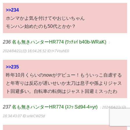
>>234
ホンマかよ気を付けてやおじいちゃん
モンハン始めたのも50代とかか？
236
名も無きハンターHR774 (ﾜｯﾁｮｲ b40b-WRaK)
：
2024/04/21(日) 16:04:26.52
ID:t+7VcuhE0
>>235
昨年10月くらいのnowがデビュー！もういっこ自虐する
と年寄りは反応が遅いせいか太刀は息子や孫よりジャス
ト回避多い。自転車の転倒はジャスト回避ミスったわ
237
名も無きハンターHR774 (ｽﾌｯ Sd94-4+yr)
：2024/04/21(日)
16:34:43.07
ID:urleCW25d