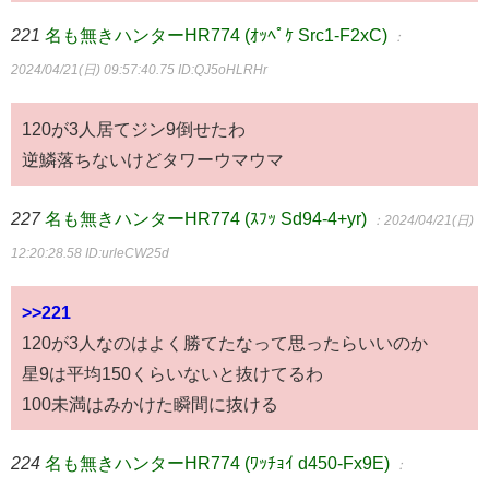
221
名も無きハンターHR774 (ｵｯﾍﾟｹ Src1-F2xC)
：
2024/04/21(日) 09:57:40.75
ID:QJ5oHLRHr
120が3人居てジン9倒せたわ
逆鱗落ちないけどタワーウマウマ
227
名も無きハンターHR774 (ｽﾌｯ Sd94-4+yr)
：2024/04/21(日)
12:20:28.58
ID:urleCW25d
>>221
120が3人なのはよく勝てたなって思ったらいいのか
星9は平均150くらいないと抜けてるわ
100未満はみかけた瞬間に抜ける
224
名も無きハンターHR774 (ﾜｯﾁｮｲ d450-Fx9E)
：