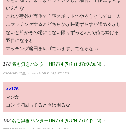
いんだな
これが意外と面倒で自宅スポットでやろうとしてローカ
ルマッチングするとどちらかが時間ずらすか諦めるかし
ないと誰かその場にこない限りずっと2人で待ち続ける
羽目になるわ
マッチング範囲を広げています、てならない
178
名も無きハンターHR774 (ﾜｯﾁｮｲ d7a0-/suN)
：
2024/04/19(金) 23:08:28.50
ID:vQ6Yq0lX0
>>176
マジか
コンビで回ってるときは困るな
182
名も無きハンターHR774 (ﾜｯﾁｮｲ 776c-p1lN)
：