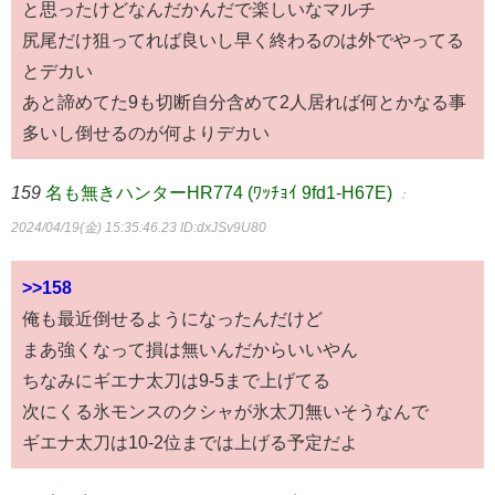
と思ったけどなんだかんだで楽しいなマルチ
尻尾だけ狙ってれば良いし早く終わるのは外でやってる
とデカい
あと諦めてた9も切断自分含めて2人居れば何とかなる事
多いし倒せるのが何よりデカい
159
名も無きハンターHR774 (ﾜｯﾁｮｲ 9fd1-H67E)
：
2024/04/19(金) 15:35:46.23
ID:dxJSv9U80
>>158
俺も最近倒せるようになったんだけど
まあ強くなって損は無いんだからいいやん
ちなみにギエナ太刀は9-5まで上げてる
次にくる氷モンスのクシャが氷太刀無いそうなんで
ギエナ太刀は10-2位までは上げる予定だよ