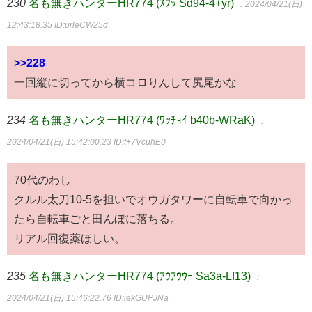
230
名も無きハンターHR774 (ｽﾌｯ Sd94-4+yr)
：2024/04/21(日)
12:43:18.35
ID:urleCW25d
>>228
一回縦に切ってから横コロりんして尻尾かな
234
名も無きハンターHR774 (ﾜｯﾁｮｲ b40b-WRaK)
：
2024/04/21(日) 15:42:00.23
ID:t+7VcuhE0
70代のわし
クルル太刀10-5を担いでオウガタワーに自転車で向かっ
たら自転車ごと田んぼに落ちる。
リアル回復薬ほしい。
235
名も無きハンターHR774 (ｱｳｱｳｳｰ Sa3a-Lf13)
：
2024/04/21(日) 15:46:22.76
ID:iekGUPJNa