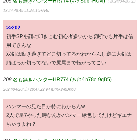
205
名も無きハンターHR774 (ｽﾌｯ Sdbf-HUvi)
：2024/04/20(土)
18:24:48.49
ID:xVc1U+A4d
>>202
初手SPを顔に叩きこむ初心者多いから切断でも片手は信
用できんな
双剣は動き過ぎてどこ切ってるかわからんし逆に大剣は
頭ばっか切ってないで尻尾まで転がってこい
208
名も無きハンターHR774 (ﾜｯﾁｮｲ b78e-9qB5)
：
2024/04/20(土) 20:47:22.94
ID:XAWnDrtd0
ハンマーの見た目が特にわからんw
2人で星7やった時なんかハンマー緑色してたけどギエナ
ちゃうよね？