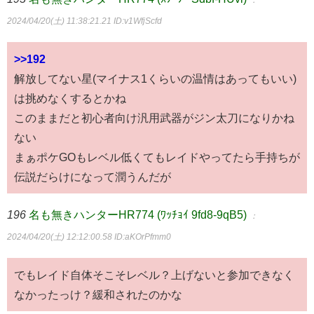
2024/04/20(土) 11:38:21.21
ID:v1WfjScfd
>>192
解放してない星(マイナス1くらいの温情はあってもいい)
は挑めなくするとかね
このままだと初心者向け汎用武器がジン太刀になりかね
ない
まぁポケGOもレベル低くてもレイドやってたら手持ちが
伝説だらけになって潤うんだが
196
名も無きハンターHR774 (ﾜｯﾁｮｲ 9fd8-9qB5)
：
2024/04/20(土) 12:12:00.58
ID:aKOrPfmm0
でもレイド自体そこそレベル？上げないと参加できなく
なかったっけ？緩和されたのかな