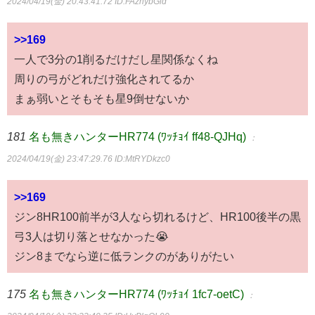
2024/04/19(金) 20:43:41.72
ID:FAznybGid
>>169
一人で3分の1削るだけだし星関係なくね
周りの弓がどれだけ強化されてるか
まぁ弱いとそもそも星9倒せないか
181
名も無きハンターHR774 (ﾜｯﾁｮｲ ff48-QJHq)
：
2024/04/19(金) 23:47:29.76
ID:MtRYDkzc0
>>169
ジン8HR100前半が3人なら切れるけど、HR100後半の黒
弓3人は切り落とせなかった😭
ジン8までなら逆に低ランクのがありがたい
175
名も無きハンターHR774 (ﾜｯﾁｮｲ 1fc7-oetC)
：