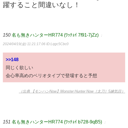
躍すること間違いなし！
150
名も無きハンターHR774 (ﾜｯﾁｮｲ 7f91-7jZz)
：
2024/04/19(金) 11:21:17.06
ID:Lqgc5Cbc0
>>148
同じく欲しい
会心率高めのベリオタイプで登場すると予想
（出典 【モンハンNow】Monster Hunter Now［太刀］5練気目）
151
名も無きハンターHR774 (ﾜｯﾁｮｲ b728-9qB5)
：