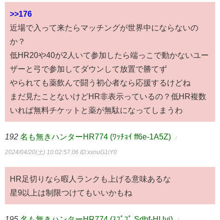
>>176
近場で入って来たらマッチングが世界中にならないの
か？
低HR20や40が2人いて参加したら端っこで動かないユー
ザーと弓で参加してダウンして放置で勝てず
やられても薬飲んで闘う初心者なら応援するけどね
まだ見たことないけどHR非表示っているの？低HR複数
いれば無料チケットと薬が無駄になってしまうわ
192
名も無きハンターHR774 (ﾜｯﾁｮｲ ff6e-1A5Z)
：
2024/04/20(土) 10:02:57.06
ID:xxnuG1iY0
HR足切りなら暇人ランクも上げる意味あるな
星9以上は制限つけてもいいかもね
195
名も無きハンターHR774 (ｽﾌﾟﾌﾟ Sdbf-HUvi)
：