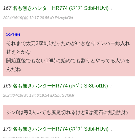
167
名も無きハンターHR774 (ｽﾌﾟﾌﾟ Sdbf-HUvi)
：
2024/04/19(金) 19:17:20.55
ID:FAznybGid
>>166
それまで太刀2双剣1だったのがいきなりメンバー総入れ
替えとかな
開始直後でもない19時に始めても割りとやってる人いる
んだね
169
名も無きハンターHR774 (ｵｯﾍﾟｹ Sr8b-oI1K)
：
2024/04/19(金) 19:46:19.54
ID:SbuGVfdMr
ジン8は弓3人いても尻尾切れるけど9は流石に無理だわ
170
名も無きハンターHR774 (ｽﾌﾟﾌﾟ Sdbf-HUvi)
：