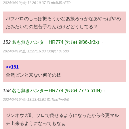
2024/04/19(金) 11:26:19.37
ID:nb4MRzE70
バフバロのしっぽ振ろうかなあ振ろうかなあやっぱやめ
たみたいなの超苦手なんだけどどうしてる？
152
名も無きハンターHR774 (ﾜｯﾁｮｲ 9f86-Jr3x)
：
2024/04/19(金) 11:27:16.83
ID:byLF8T6d0
>>151
全然ピンと来ない何その技
158
名も無きハンターHR774 (ﾜｯﾁｮｲ 777b-p1lN)
：
2024/04/19(金) 13:53:45.91
ID:TmpT+v0r0
ジンオウガ8、ソロで倒せるようになったから今更マル
チ出来るようになってもなぁ