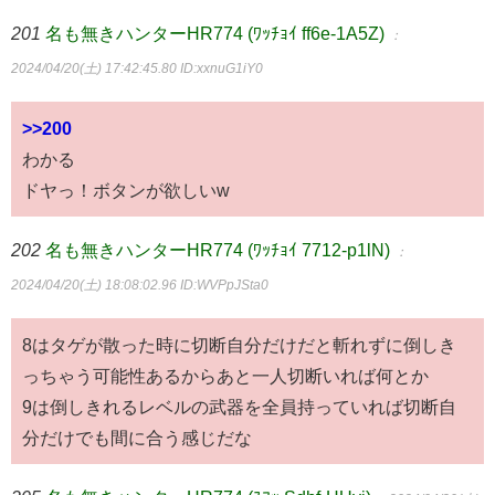
201
名も無きハンターHR774 (ﾜｯﾁｮｲ ff6e-1A5Z)
：
2024/04/20(土) 17:42:45.80
ID:xxnuG1iY0
>>200
わかる
ドヤっ！ボタンが欲しいw
202
名も無きハンターHR774 (ﾜｯﾁｮｲ 7712-p1lN)
：
2024/04/20(土) 18:08:02.96
ID:WVPpJSta0
8はタゲが散った時に切断自分だけだと斬れずに倒しき
っちゃう可能性あるからあと一人切断いれば何とか
9は倒しきれるレベルの武器を全員持っていれば切断自
分だけでも間に合う感じだな