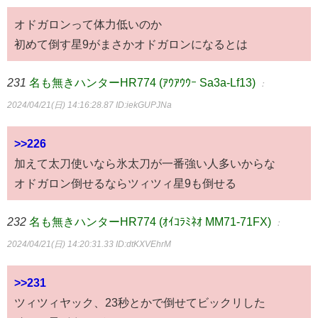
オドガロンって体力低いのか
初めて倒す星9がまさかオドガロンになるとは
231
名も無きハンターHR774 (ｱｳｱｳｳｰ Sa3a-Lf13)
：
2024/04/21(日) 14:16:28.87
ID:iekGUPJNa
>>226
加えて太刀使いなら氷太刀が一番強い人多いからな
オドガロン倒せるならツィツィ星9も倒せる
232
名も無きハンターHR774 (ｵｲｺﾗﾐﾈｵ MM71-71FX)
：
2024/04/21(日) 14:20:31.33
ID:dtKXVEhrM
>>231
ツィツィヤック、23秒とかで倒せてビックリした