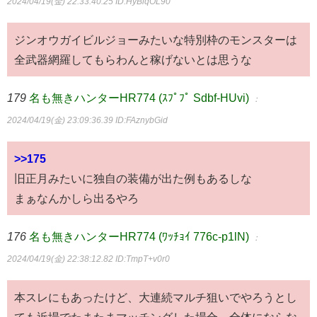
2024/04/19(金) 22:33:40.25
ID:HyBlqOL90
ジンオウガイビルジョーみたいな特別枠のモンスターは
全武器網羅してもらわんと稼げないとは思うな
179
名も無きハンターHR774 (ｽﾌﾟﾌﾟ Sdbf-HUvi)
：
2024/04/19(金) 23:09:36.39
ID:FAznybGid
>>175
旧正月みたいに独自の装備が出た例もあるしな
まぁなんかしら出るやろ
176
名も無きハンターHR774 (ﾜｯﾁｮｲ 776c-p1lN)
：
2024/04/19(金) 22:38:12.82
ID:TmpT+v0r0
本スレにもあったけど、大連続マルチ狙いでやろうとし
ても近場でたまたまマッチングした場合、全体にならな