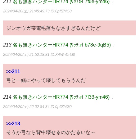
211
名も無きハンターHR774 (ﾜｯﾁｮｲ 7f6e-ym46)
：
2024/04/20(土) 21:45:49.73
ID:0pffZhiG0
ジンオウガ帯電毛落ちなさすぎるんだけど
213
名も無きハンターHR774 (ﾜｯﾁｮｲ b78e-9qB5)
：
2024/04/20(土) 21:52:18.81
ID:XAWnDrtd0
>>211
弓と一緒にやって壊してもらうんだ
214
名も無きハンターHR774 (ﾜｯﾁｮｲ 7f33-ym46)
：
2024/04/20(土) 22:02:54.34
ID:0pffZhiG0
>>213
そうか弓なら背中壊せるのかだるいな～