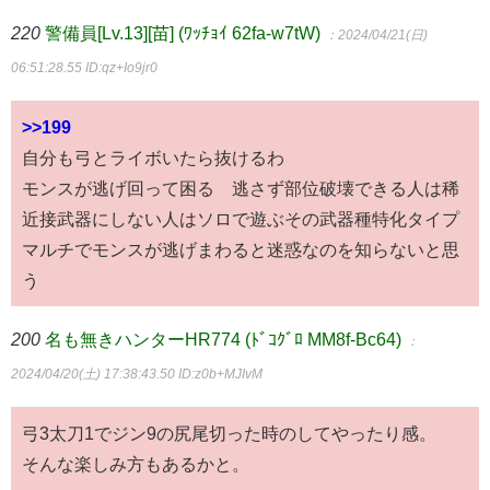
220
警備員[Lv.13][苗] (ﾜｯﾁｮｲ 62fa-w7tW)
：2024/04/21(日)
06:51:28.55
ID:qz+Io9jr0
>>199
自分も弓とライボいたら抜けるわ
モンスが逃げ回って困る 逃さず部位破壊できる人は稀
近接武器にしない人はソロで遊ぶその武器種特化タイプ
マルチでモンスが逃げまわると迷惑なのを知らないと思
う
200
名も無きハンターHR774 (ﾄﾞｺｸﾞﾛ MM8f-Bc64)
：
2024/04/20(土) 17:38:43.50
ID:z0b+MJIvM
弓3太刀1でジン9の尻尾切った時のしてやったり感。
そんな楽しみ方もあるかと。