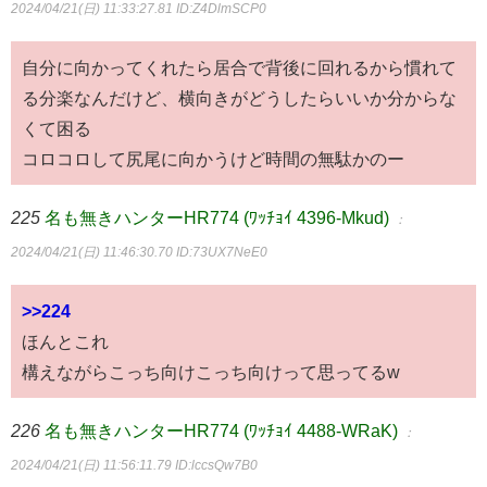
2024/04/21(日) 11:33:27.81
ID:Z4DlmSCP0
自分に向かってくれたら居合で背後に回れるから慣れて
る分楽なんだけど、横向きがどうしたらいいか分からな
くて困る
コロコロして尻尾に向かうけど時間の無駄かのー
225
名も無きハンターHR774 (ﾜｯﾁｮｲ 4396-Mkud)
：
2024/04/21(日) 11:46:30.70
ID:73UX7NeE0
>>224
ほんとこれ
構えながらこっち向けこっち向けって思ってるw
226
名も無きハンターHR774 (ﾜｯﾁｮｲ 4488-WRaK)
：
2024/04/21(日) 11:56:11.79
ID:lccsQw7B0