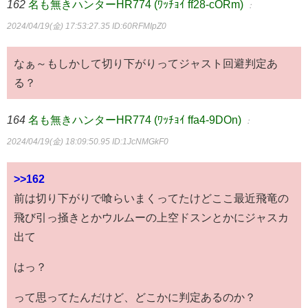
162
名も無きハンターHR774 (ﾜｯﾁｮｲ ff28-cORm)
：
2024/04/19(金) 17:53:27.35
ID:60RFMIpZ0
なぁ～もしかして切り下がりってジャスト回避判定あ
る？
164
名も無きハンターHR774 (ﾜｯﾁｮｲ ffa4-9DOn)
：
2024/04/19(金) 18:09:50.95
ID:1JcNMGkF0
>>162
前は切り下がりで喰らいまくってたけどここ最近飛竜の
飛び引っ掻きとかウルムーの上空ドスンとかにジャスカ
出て
はっ？
って思ってたんだけど、どこかに判定あるのか？