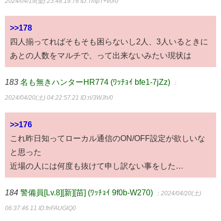
2024/04/19(金) 23:48:19.76
ID:TmpT+v0r0
>>178
四人揃ってればそもそも困らないし2人、3人いるときに
あとの人数をマルチで、って出来ないみたい現状は
183
名も無きハンターHR774 (ﾜｯﾁｮｲ bfe1-7jZz)
：
2024/04/20(土) 04:22:57.21
ID:ri/3WJh/0
>>176
これ昨日知ってローカル通信のON/OFF設定が欲しいな
と思った
近場の人には何度も抜けて申し訳ない事をした…
184
警備員[Lv.8][新][苗] (ﾜｯﾁｮｲ 9f0b-W270)
：2024/04/20(土)
06:37:46.11
ID:fnFAUGlQ0