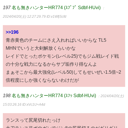
197
名も無きハンターHR774 (ｽﾌﾟﾌﾟ Sdbf-HUvi)
：
2024/04/20(土) 12:27:29.79
ID:v1WfjScfd
>>196
青赤黄色のチームにさえ入れればいいからな TL5
MHNでいうと大剣解放くらいかな
レイドでとったポケモン(レベル25)でもジム戦レイド戦
の十分な戦力になるからサブ垢作り得なんよ
まぁそこから最大強化(レベル50)してもせいぜい1.5倍~2
倍程度にしか強くならないわけだが
198
名も無きハンターHR774 (ｽﾌｯ Sdbf-HUvi)
：2024/04/20(土)
15:03:26.16
ID:xVc1U+A4d
ランスって尻尾切れたっけ
太刀ランス弓ボウガンでジン8の尻尾切るのがギリギリ