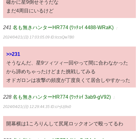
確かに星9倒せそうだな
まだ4周目にいるけど
241
名も無きハンターHR774 (ﾜｯﾁｮｲ 4488-WRaK)
：
2024/04/21(日) 17:03:05.09
ID:lccsQw7B0
>>231
そうなんだ、星9ツィツィ一回やって間に合わなかった
から諦めちゃったけどまた挑戦してみる
オドガロンは攻撃の頻度が丁度良くて居合しやすかった
228
名も無きハンターHR774 (ﾜｯﾁｮｲ 3ab9-gV92)
：
2024/04/21(日) 12:29:44.35
ID:c/+jUj9s0
開幕横は1ころりんして尻尾ロックオンで殴ってるわ