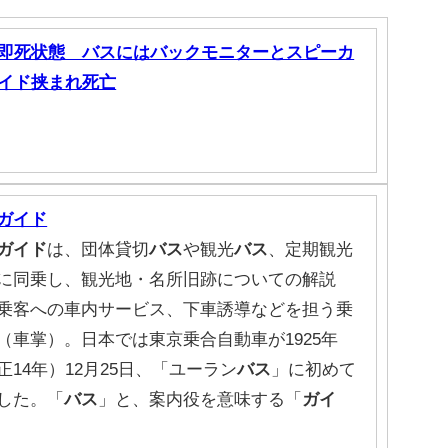
即死状態 バスにはバックモニターとスピーカ
イド挟まれ死亡
ガイド
ガイド
は、団体貸切
バス
や観光
バス
、定期観光
に同乗し、観光地・名所旧跡についての解説
乗客への車内サービス、下車誘導などを担う乗
（車掌）。日本では東京乗合自動車が1925年
正14年）12月25日、「ユーラン
バス
」に初めて
した。「
バス
」と、案内役を意味する「
ガイ