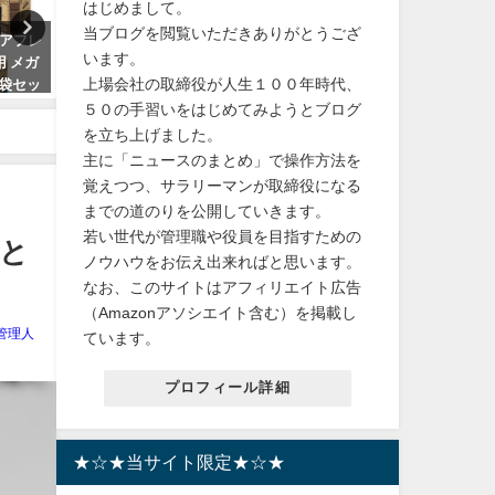
はじめまして。
当ブログを閲覧いただきありがとうござ
レアフレ
【送料無料】味の素KK プロテイ
【正規販売品】エクエルパ
います。
用 メガ
ンスープ コーンクリーム 600gの
お得な3個セット！最安値
上場会社の取締役が人生１００年時代、
4袋セッ
紹介！
する方法とは？しかも送料
料！
５０の手習いをはじめてみようとブログ
2024年2月6日
を立ち上げました。
2024年2月18日
主に「ニュースのまとめ」で操作方法を
覚えつつ、サラリーマンが取締役になる
までの道のりを公開していきます。
若い世代が管理職や役員を目指すための
と
ノウハウをお伝え出来ればと思います。
なお、このサイトはアフィリエイト広告
（Amazonアソシエイト含む）を掲載し
管理人
ています。
プロフィール詳細
★☆★当サイト限定★☆★