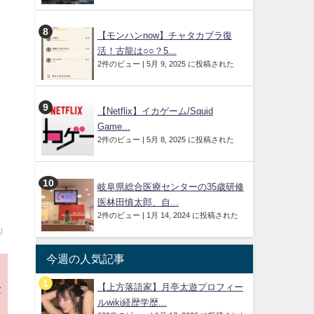
【モンハンnow】チャタカブラ復
活！古龍は○○？5...
2件のビュー
|
5月 9, 2025 に投稿された
【Netflix】イカゲーム/Squid
Game...
ま
2件のビュー
|
5月 8, 2025 に投稿された
岐阜県総合医療センターの35歳研修
医林田慎太郎、自...
2件のビュー
|
1月 14, 2024 に投稿された
)
今週の人気記事
【上方落語家】月亭太遊プロフィー
が
ルwiki経歴学歴...