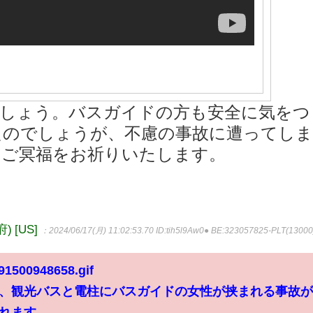
でしょう。バスガイドの方も安全に気をつ
たのでしょうが、不慮の事故に遭ってし
らご冥福をお祈りいたします。
 [US]
：2024/06/17(月) 11:02:53.70
ID:tih5l9Aw0● BE:323057825-PLT(13000
991500948658.gif
、観光バスと電柱にバスガイドの女性が挟まれる事故
れます。