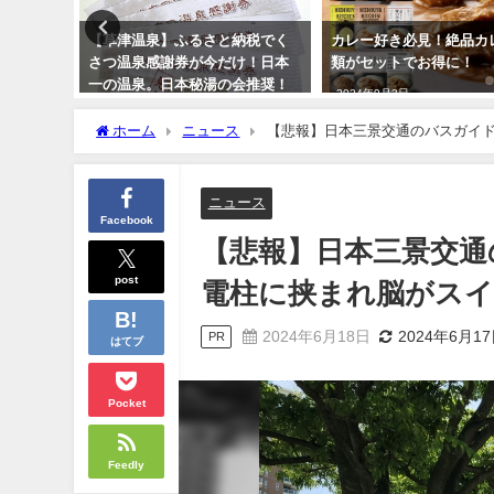
スーパー
【草津温泉】ふるさと納税でく
カレー好き必見！絶品カ
半永久保
さつ温泉感謝券が今だけ！日本
類がセットでお得に！
イレ 非常
一の温泉。日本秘湯の会推奨！
2024年9月3日
ゴールデンウィーク旅行
ホーム
ニュース
【悲報】日本三景交通のバスガイ
2024年3月25日
ニュース
Facebook
【悲報】日本三景交通
post
電柱に挟まれ脳がス
2024年6月18日
2024年6月1
PR
はてブ
Pocket
Feedly