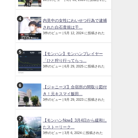
内見中の女性にわいせつ行為で逮捕
された白石貴規は千...
3件のビュー
|
5月 12, 2024 に投稿された
【モンハン】モンハンプレイヤー
「ひと狩り行ってらっ...
3件のビュー
|
6月 29, 2025 に投稿された
【ジャニーズ】合宿所の間取り図付
き！元キスマイ飯田...
3件のビュー
|
9月 29, 2023 に投稿された
【モンハンNow】3月4日から緩和し
たストーリーク...
3件のビュー
|
3月 6, 2024 に投稿された