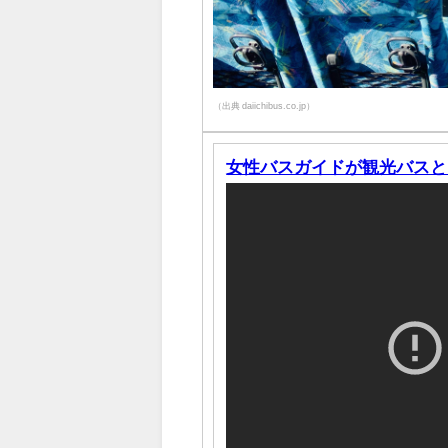
（出典 daiichibus.co.jp）
女性バスガイドが観光バスと電柱