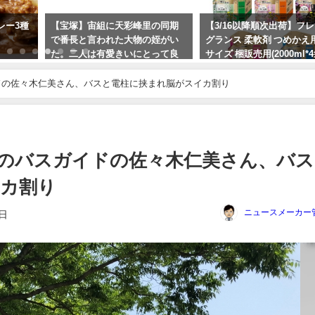
レー3種
【宝塚】宙組に天彩峰里の同期
【3/16以降順次出荷】フ
で番長と言われた大物の姪がい
グランス 柔軟剤 つめかえ
た。二人は有愛きいにとって良
サイズ 梱販売用(2000ml*
き先輩ｗ
ト) 送料無料！
ドの佐々木仁美さん、バスと電柱に挟まれ脳がスイカ割り
2023年10月11日
2024年3月11日
のバスガイドの佐々木仁美さん、バス
イカ割り
ニュースメーカー
7日