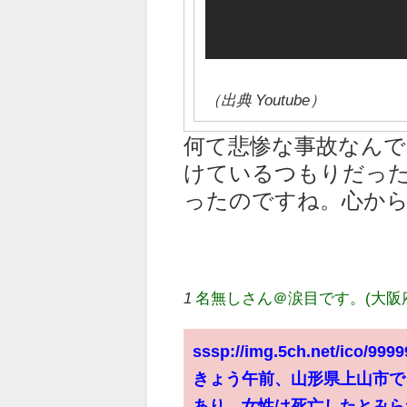
（出典 Youtube）
何て悲惨な事故なん
けているつもりだっ
ったのですね。心か
1
名無しさん＠涙目です。(大阪府)
sssp://img.5ch.net/ico/999
きょう午前、山形県上山市で
あり、女性は死亡したとみら