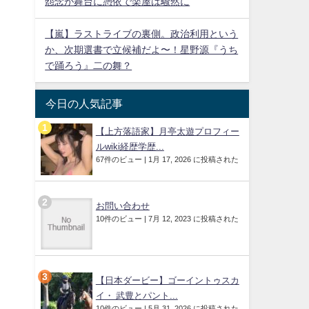
怨念が舞台に憑依で楽屋は騒然に
【嵐】ラストライブの裏側。政治利用という
か、次期選書で立候補だよ〜！星野源『うち
で踊ろう』二の舞？
今日の人気記事
【上方落語家】月亭太遊プロフィー
ルwiki経歴学歴...
67件のビュー
|
1月 17, 2026 に投稿された
お問い合わせ
10件のビュー
|
7月 12, 2023 に投稿された
【日本ダービー】ゴーイントゥスカ
イ・ 武豊とパント...
10件のビュー
|
5月 31, 2026 に投稿された