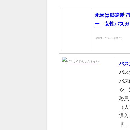
死因は脳破裂で
ー 女性バスガ
（出典：YBC山形放送）
バス
バス
バス
や、
務員
（大
導入
ド
…