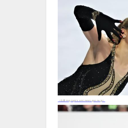
（出典 img.topics.smt.news.goo.ne.jp）