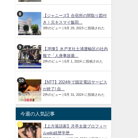
【ジャニーズ】合宿所の間取り図付
き！元キスマイ飯田...
3件のビュー
|
9月 29, 2023 に投稿された
【JR東】水戸支社土浦運輸区の社内
報で「人身事故最...
2件のビュー
|
6月 1, 2024 に投稿された
【NTT】2024年で固定電話サービス
が終了! 自...
2件のビュー
|
8月 31, 2024 に投稿された
今週の人気記事
【上方落語家】月亭太遊プロフィー
ルwiki経歴学歴...