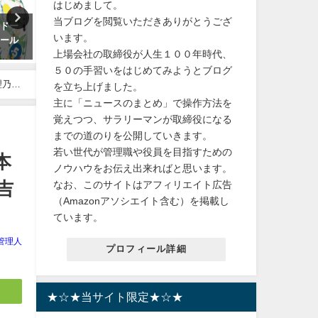
はじめまして。
当ブログを閲覧いただきありがとうござ
！ドー
【花粉症対策】米国空軍が唯一
【自粛】「有愛きい vs 天
います。
ニール
認めた眠くならない薬 医療費
里」について、すみれコー
上場会社の取締役が人生１００年時代、
還付の確定申告対象！楽天ポイ
遵守するファンは複雑な心
ント10倍！【第(2)類医薬品】ク
過去にも元HKT48岡田栞奈
５０の手習いをはじめてみようとブログ
ラリチンEX 28錠 セルフメディ
塚宙組の七海ひろきファン
理乃２
を立ち上げました。
ケーション対象
フルボッコにされています
主に「ニュースのまとめ」で操作方法を
2024年3月13日
2023年10月3日
覚えつつ、サラリーマンが取締役になる
までの道のりを公開していきます。
若い世代が管理職や役員を目指すための
本
ノウハウをお伝え出来ればと思います。
なお、このサイトはアフィリエイト広告
吉
（Amazonアソシエイト含む）を掲載し
ています。
管理人
プロフィール詳細
★☆★当サイト限定★☆★