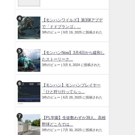
【モンハンワイルズ】第3弾アプデ
で「ドドブランゴ」...
3件のビュー
|
9月 19, 2025 に投稿された
【モンハンNow】3月4日から緩和し
たストーリーク...
3件のビュー
|
3月 6, 2024 に投稿された
【モンハン】モンハンプレイヤー
「ひと狩り行ってらっ...
3件のビュー
|
6月 29, 2025 に投稿された
【PL学園】生徒数わずか39人。高校
野球どころでは...
3件のビュー
|
7月 30, 2025 に投稿された