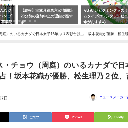
入れ ジ
【続報】宝塚月組東京公演開始
かわいいピクミングッズ
ペン プ
20分前の直前中止の理由が酷す
ムタイプのワンタッチビ
 卒業記
ぎ
傘がおすすめ
2023年10月15日
2024年3月21日
周庭）のいるカナダで日本女子16年ぶり表彰台独占！坂本花織が優勝、松生
ス・チョウ（周庭）のいるカナダで日
独占！坂本花織が優勝、松生理乃２位、
ニュースメーカー
27日
はてブ
Pocket
Feedly