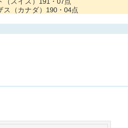
（スイス）191・07点
ス（カナダ）190・04点