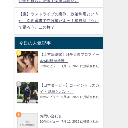
怨念が舞台に憑依で楽屋は騒然に
【嵐】ラストライブの裏側。政治利用という
か、次期選書で立候補だよ〜！星野源『うち
で踊ろう』二の舞？
今日の人気記事
【上方落語家】月亭太遊プロフィー
ルwiki経歴学歴...
62件のビュー
|
1月 17, 2026 に投稿された
【日本ダービー】ゴーイントゥスカ
イ・ 武豊とパント...
10件のビュー
|
5月 31, 2026 に投稿された
お問い合わせ
10件のビュー
|
7月 12, 2023 に投稿された