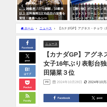
 モイスト
国産 雑穀米「三十雑穀」16穀米
【贈り物】ボールペン 名
盛れる ドン
以上 送料無料1日30品目の栄養を
ェットストリーム シャー
ンデーレンズ
実現！健康ヘルシー
レゼント ギフト 三菱鉛筆
念品
2024年3月14日
ホーム
ニュース
【カナダGP】アグネス・チョウ（
2024年3月15日
位、吉田陽菜３位
ニュース
Facebook
【カナダGP】アグネ
post
女子16年ぶり表彰台
田陽菜３位
はてブ
2024年10月28日
2024年10月
PR
Pocket
Facebook
post
Feedly