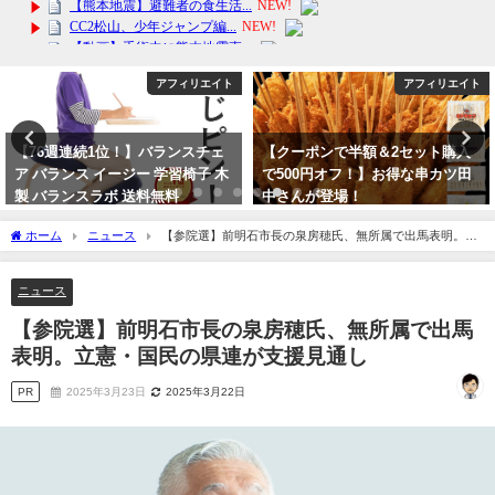
アフィリエイト
芸能・エンタメ
【クーポンで半額＆2セット購入
【文春砲】有愛きいを精神的に追
で500円オフ！】お得な串カツ田
い詰めた上級生4人って誰？組
中さんが登場！
長・番長の姪・男のトップ、悪魔
は違うの？
2024年3月14日
ホーム
ニュース
【参院選】前明石市長の泉房穂氏、無所属で出馬表明。立
2023年10月12日
憲・国民の県連が支援見通し
ニュース
【参院選】前明石市長の泉房穂氏、無所属で出馬
表明。立憲・国民の県連が支援見通し
PR
2025年3月23日
2025年3月22日