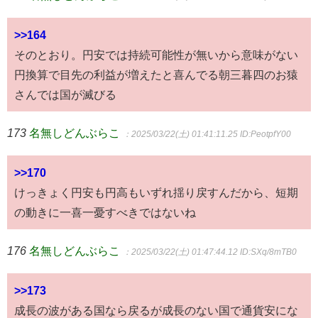
>>164
そのとおり。円安では持続可能性が無いから意味がない
円換算で目先の利益が増えたと喜んでる朝三暮四のお猿
さんでは国が滅びる
173
名無しどんぶらこ
：2025/03/22(土) 01:41:11.25
ID:PeotpfY00
>>170
けっきょく円安も円高もいずれ揺り戻すんだから、短期
の動きに一喜一憂すべきではないね
176
名無しどんぶらこ
：2025/03/22(土) 01:47:44.12
ID:SXq/8mTB0
>>173
成長の波がある国なら戻るが成長のない国で通貨安にな