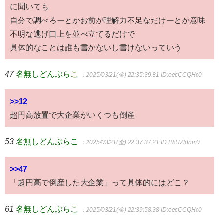
に聞いても
自分で調べろーとかお前が理解力不足なだけーとか意味
不明な逃げ口上を並べ立てるだけで
具体的なことは誰も書かないし書けないっていう
47
名無しどんぶらこ
：2025/03/21(金) 22:35:39.81
ID:oecCCQHc0
>>12
超円高放置で大企業がいくつも倒産
53
名無しどんぶらこ
：2025/03/21(金) 22:37:37.21
ID:P8UZfdnm0
>>47
「超円高で倒産した大企業」って具体的にはどこ？
61
名無しどんぶらこ
：2025/03/21(金) 22:39:58.38
ID:oecCCQHc0