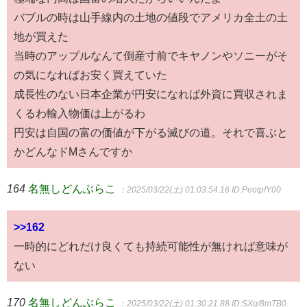
バブルの時は山手線内の土地の値段でアメリカ全土の土
地が買えた
当時のアップルなんて倒産寸前でキヤノンやソニーがそ
の気になればお安く買えていた
成長性のない日本企業が円安になれば外資に買収されま
くるわ輸入物価は上がるわ
円安は自国の富の価値が下がる滅びの道。それで喜ぶと
かどんなドMさんですか
164
名無しどんぶらこ
：2025/03/22(土) 01:03:54.16
ID:PeotpfY00
>>162
一時的にどれだけ良くても持続可能性が無ければ意味が
ない
170
名無しどんぶらこ
：2025/03/22(土) 01:30:21.88
ID:SXq/8mTB0