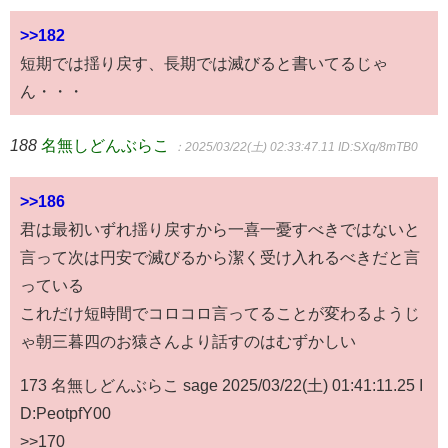
>>182
短期では揺り戻す、長期では滅びると書いてるじゃ
ん・・・
188
名無しどんぶらこ
：2025/03/22(土) 02:33:47.11
ID:SXq/8mTB0
>>186
君は最初いずれ揺り戻すから一喜一憂すべきではないと
言って次は円安で滅びるから潔く受け入れるべきだと言
っている
これだけ短時間でコロコロ言ってることが変わるようじ
ゃ朝三暮四のお猿さんより話すのはむずかしい
173 名無しどんぶらこ sage 2025/03/22(土) 01:41:11.25 I
D:PeotpfY00
>>170