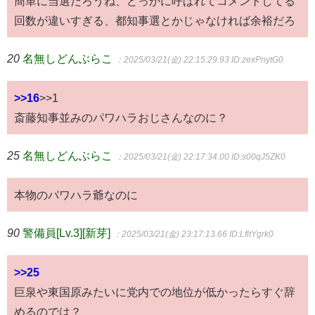
簡単に当選だろうね、どっかに呼ばれてコメントしてる
回数が違いすぎる、都知事選とかじゃなければ余裕だろ
20
名無しどんぶらこ
：2025/03/21(金) 22:15:29.93
ID:zexPnytG0
>>16
>>1
斎藤知事並みのパワハラおじさんなのに？
25
名無しどんぶらこ
：2025/03/21(金) 22:17:34.00
ID:s00qJ5ZK0
本物のパワハラ爺なのに
90
警備員[Lv.3][新芽]
：2025/03/21(金) 23:17:13.66
ID:LfltYgrk0
>>25
巨泉や東国原みたいに党内での地位が低かったらすぐ辞
めるのでは？