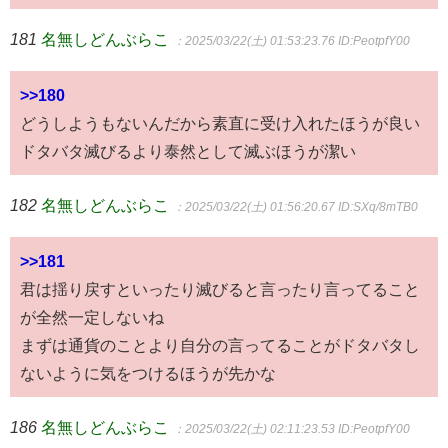
181
名無しどんぶらこ
：2025/03/22(土) 01:53:23.76
ID:PeotpfY00
>>180
どうしようもないんだから素直に受け入れたほうが良い
ドタバタ滅びるより泰然として滅ぶほうが潔い
182
名無しどんぶらこ
：2025/03/22(土) 01:56:20.67
ID:SXq/8mTB0
>>181
君は揺り戻すといったり滅びると言ったり言ってること
が全然一定しないね
まずは通貨のことより自分の言ってることがドタバタし
ないように気をつけるほうが先かな
186
名無しどんぶらこ
：2025/03/22(土) 02:11:23.53
ID:PeotpfY00