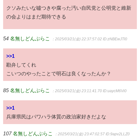
クソみたいな噓つきや腐った汚い自民党と公明党と維新
の会よりはまだ期待できる
54
名無しどんぶらこ
：2025/03/21(金) 22:37:57.02
ID:zNBEwJTl0
>>1
勘弁してくれ
こいつのやったことで明石は良くなったんか？
85
名無しどんぶらこ
：2025/03/21(金) 23:11:41.70
ID:uaycM6Vi0
>>1
兵庫県民はパワハラ体質の政治家好きだよな
107
名無しどんぶらこ
：2025/03/21(金) 23:47:02.57
ID:9apv2LLZ0