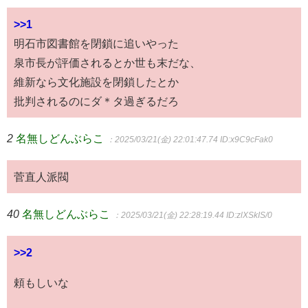
>>1
明石市図書館を閉鎖に追いやった
泉市長が評価されるとか世も末だな、
維新なら文化施設を閉鎖したとか
批判されるのにダ＊タ過ぎるだろ
2
名無しどんぶらこ
：2025/03/21(金) 22:01:47.74
ID:x9C9cFak0
菅直人派閥
40
名無しどんぶらこ
：2025/03/21(金) 22:28:19.44
ID:zlXSkIS/0
>>2
頼もしいな