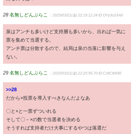
28
名無しどんぶらこ
：2025/03/21(金) 22:19:12.24
ID:OYy3o2XA0
泉はアンチも多いけど支持層も多いから、出れば一気に
票を集めて当選する。
アンチ票は分散するので、結局は泉の当落に影響を与え
ない。
29
名無しどんぶらこ
：2025/03/21(金) 22:20:56.70
ID:Cz8CfvK80
>>28
だから×投票を導入すべきなんだよなあ
〇と×と一票ずついれる
そして〇－×の数で当選者を決める
そうすれば支持者だけ大事にするやつは落選だ