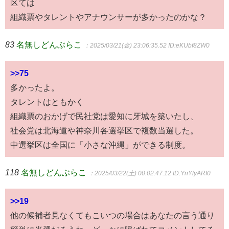
区ては
組織票やタレントやアナウンサーが多かったのかな？
83
名無しどんぶらこ
：2025/03/21(金) 23:06:35.52
ID:eKUbf8ZW0
>>75
多かったよ。
タレントはともかく
組織票のおかげで民社党は愛知に牙城を築いたし、
社会党は北海道や神奈川各選挙区で複数当選した。
中選挙区は全国に「小さな沖縄」ができる制度。
118
名無しどんぶらこ
：2025/03/22(土) 00:02:47.12
ID:YnYlyARI0
>>19
他の候補者見なくてもこいつの場合はあなたの言う通り