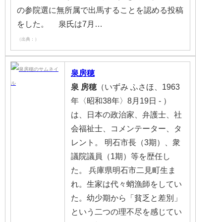
の参院選に無所属で出馬することを認める投稿
をした。 泉氏は7月…
（出典：）
泉房穂
泉
房穂
（いずみ ふさほ、1963
年〈昭和38年〉8月19日 - ）
は、日本の政治家、弁護士、社
会福祉士、コメンテーター、タ
レント。 明石市長（3期）、衆
議院議員（1期）等を歴任し
た。 兵庫県明石市二見町生ま
れ。生家は代々蛸漁師をしてい
た。幼少期から「貧乏と差別」
という二つの理不尽を感じてい