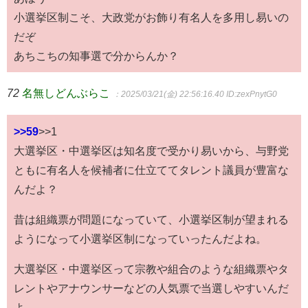
小選挙区制こそ、大政党がお飾り有名人を多用し易いの
だぞ
あちこちの知事選で分からんか？
72
名無しどんぶらこ
：2025/03/21(金) 22:56:16.40
ID:zexPnytG0
>>59
>>1
大選挙区・中選挙区は知名度で受かり易いから、与野党
ともに有名人を候補者に仕立ててタレント議員が豊富な
んだよ？
昔は組織票が問題になっていて、小選挙区制が望まれる
ようになって小選挙区制になっていったんだよね。
大選挙区・中選挙区って宗教や組合のような組織票やタ
レントやアナウンサーなどの人気票で当選しやすいんだ
よ。