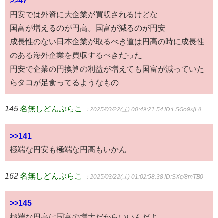
>>47
円安では外資に大企業が買収されるけどな
国富が増えるのが円高。国富が減るのが円安
成長性のない日本企業が取るべき道は円高の時に成長性
のある海外企業を買収するべきだった
円安で企業の円換算の利益が増えても国富が減っていた
らタコが足食ってるようなもの
145
名無しどんぶらこ
：2025/03/22(土) 00:49:21.54
ID:LSGo9xjL0
>>141
極端な円安も極端な円高もいかん
162
名無しどんぶらこ
：2025/03/22(土) 01:02:58.38
ID:SXq/8mTB0
>>145
極端な円高は国富の増大だからいいんだよ