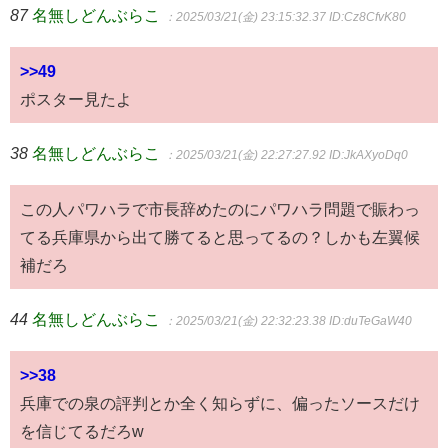
87
名無しどんぶらこ
：2025/03/21(金) 23:15:32.37
ID:Cz8CfvK80
>>49
ポスター見たよ
38
名無しどんぶらこ
：2025/03/21(金) 22:27:27.92
ID:JkAXyoDq0
この人パワハラで市長辞めたのにパワハラ問題で賑わっ
てる兵庫県から出て勝てると思ってるの？しかも左翼候
補だろ
44
名無しどんぶらこ
：2025/03/21(金) 22:32:23.38
ID:duTeGaW40
>>38
兵庫での泉の評判とか全く知らずに、偏ったソースだけ
を信じてるだろw