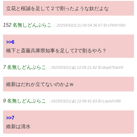
立花と桜誠を足して２で割ったような奴だよな
152
名無しどんぶらこ
：2025/03/22(土) 00:54:36.67
ID:sTlHhYl90
>>6
橋下と斎藤兵庫県知事を足して2で割るやろ？
7
名無しどんぶらこ
：2025/03/21(金) 22:06:21.82
ID:dop87DwV0
維新はだれか立てないのかよw
9
名無しどんぶらこ
：2025/03/21(金) 22:06:41.83
ID:LxyxVUSf0
>>7
維新は清水