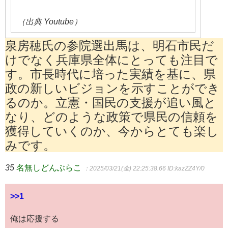
（出典 Youtube）
泉房穂氏の参院選出馬は、明石市民だ
けでなく兵庫県全体にとっても注目で
す。市長時代に培った実績を基に、県
政の新しいビジョンを示すことができ
るのか。立憲・国民の支援が追い風と
なり、どのような政策で県民の信頼を
獲得していくのか、今からとても楽し
みです。
35
名無しどんぶらこ
：2025/03/21(金) 22:25:38.66
ID:kazZZ4Y/0
>>1
俺は応援する