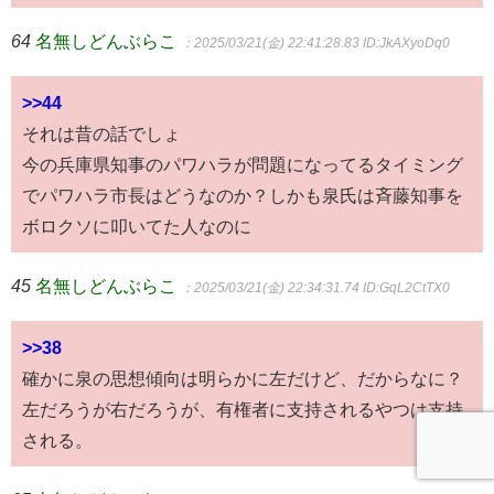
64
名無しどんぶらこ
：2025/03/21(金) 22:41:28.83
ID:JkAXyoDq0
>>44
それは昔の話でしょ
今の兵庫県知事のパワハラが問題になってるタイミング
でパワハラ市長はどうなのか？しかも泉氏は斉藤知事を
ボロクソに叩いてた人なのに
45
名無しどんぶらこ
：2025/03/21(金) 22:34:31.74
ID:GqL2CtTX0
>>38
確かに泉の思想傾向は明らかに左だけど、だからなに？
左だろうが右だろうが、有権者に支持されるやつは支持
される。