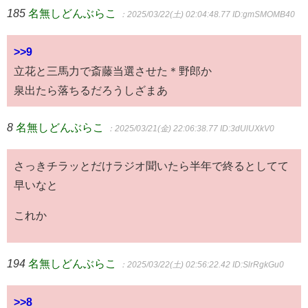
185
名無しどんぶらこ
：2025/03/22(土) 02:04:48.77
ID:gmSMOMB40
>>9
立花と三馬力で斎藤当選させた＊野郎か
泉出たら落ちるだろうしざまあ
8
名無しどんぶらこ
：2025/03/21(金) 22:06:38.77
ID:3dUlUXkV0
さっきチラッとだけラジオ聞いたら半年で終るとしてて
早いなと
これか
194
名無しどんぶらこ
：2025/03/22(土) 02:56:22.42
ID:SlrRgkGu0
>>8