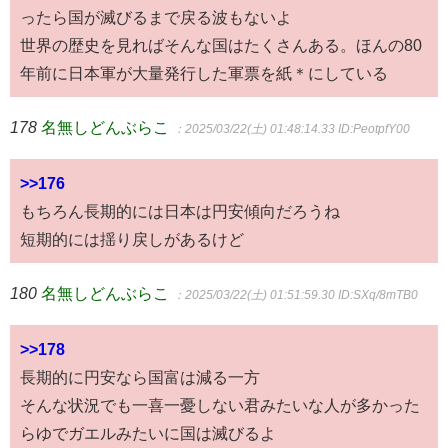
ったら国が滅びるまで戻る波もないよ
世界の歴史を見ればそんな国はたくさんある。ほんの80
年前に日本軍が大量発行した軍票を紙＊にしている
178
名無しどんぶらこ
：2025/03/22(土) 01:48:14.33
ID:PeotpfY00
>>176
もちろん長期的には日本は円安傾向だろうね
短期的には揺り戻しがあるけど
180
名無しどんぶらこ
：2025/03/22(土) 01:51:59.30
ID:SXq/8mTB0
>>178
長期的に円安なら国富は減る一方
そんな状況でも一喜一憂しない君みたいな人が多かった
らゆでガエルみたいに国は滅びるよ