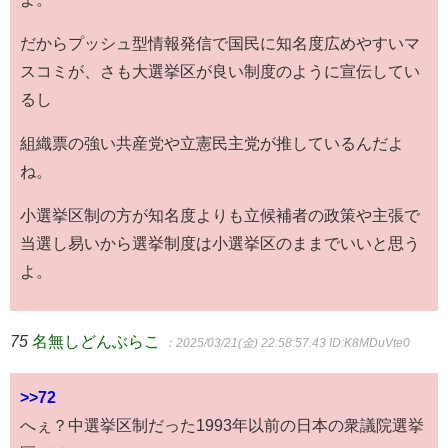
だからプッシュ型情報発信で国民に知名度広めやすいマ
スコミが、さも大選挙区が良い制度のように宣伝してい
るし
組織票の強い共産党や立憲民主党が推しているんだよ
ね。
小選挙区制の方が知名度よりも立候補者の政策や主張で
当選し易いから選挙制度は小選挙区のままでいいと思う
よ。
75
名無しどんぶらこ
：2025/03/21(金) 22:58:57.43
ID:K8MDuVte0
>>72
へぇ？中選挙区制だった1993年以前の日本の衆議院選挙