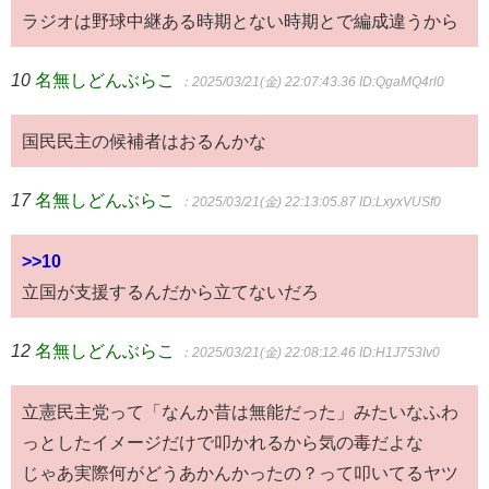
ラジオは野球中継ある時期とない時期とで編成違うから
10
名無しどんぶらこ
：2025/03/21(金) 22:07:43.36
ID:QgaMQ4rl0
国民民主の候補者はおるんかな
17
名無しどんぶらこ
：2025/03/21(金) 22:13:05.87
ID:LxyxVUSf0
>>10
立国が支援するんだから立てないだろ
12
名無しどんぶらこ
：2025/03/21(金) 22:08:12.46
ID:H1J753Iv0
立憲民主党って「なんか昔は無能だった」みたいなふわ
っとしたイメージだけで叩かれるから気の毒だよな
じゃあ実際何がどうあかんかったの？って叩いてるヤツ