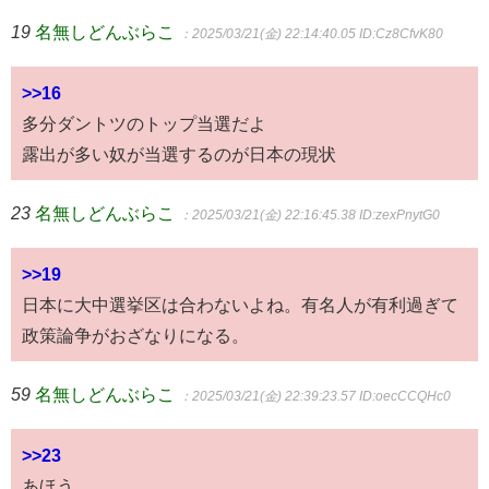
19
名無しどんぶらこ
：2025/03/21(金) 22:14:40.05
ID:Cz8CfvK80
>>16
多分ダントツのトップ当選だよ
露出が多い奴が当選するのが日本の現状
23
名無しどんぶらこ
：2025/03/21(金) 22:16:45.38
ID:zexPnytG0
>>19
日本に大中選挙区は合わないよね。有名人が有利過ぎて
政策論争がおざなりになる。
59
名無しどんぶらこ
：2025/03/21(金) 22:39:23.57
ID:oecCCQHc0
>>23
あほう