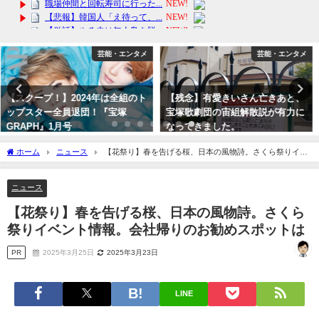
芸能・エンタメ
アフィリエイト
【残念】有愛きいさん亡きあと、
【楽天ランキング1位獲得】今が
宝塚歌劇団の宙組解散説が有力に
旬！ちょっぴり贅沢なフルーツサ
なってきました。
ンドが今だけ送料無料！
2023年10月9日
2024年2月2日
ホーム
ニュース
【花祭り】春を告げる桜、日本の風物詩。さくら祭りイベ
ント情報。会社帰りのお勧めスポットは
ニュース
【花祭り】春を告げる桜、日本の風物詩。さくら
祭りイベント情報。会社帰りのお勧めスポットは
PR
2025年3月25日
2025年3月23日
LINE