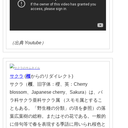
（出典 Youtube）
サクラ
(
桜
からのリダイレクト)
サクラ（
桜
、旧字体：櫻、英：Cherry
blossom、Japanese cherry、Sakura）は、バ
ラ科サクラ亜科サクラ属 （スモモ属とするこ
ともある。「野生種の分類」の項を参照）の落
葉広葉樹の総称。またはその花である。一般的
に俳句等で春を表現する季語に用いられ桜色と