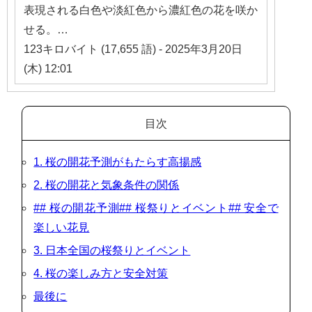
表現される白色や淡紅色から濃紅色の花を咲か
せる。…
123キロバイト (17,655 語) - 2025年3月20日
(木) 12:01
目次
1. 桜の開花予測がもたらす高揚感
2. 桜の開花と気象条件の関係
## 桜の開花予測## 桜祭りとイベント## 安全で
楽しい花見
3. 日本全国の桜祭りとイベント
4. 桜の楽しみ方と安全対策
最後に