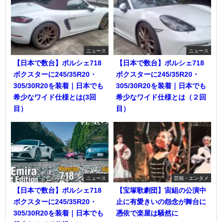
ニュース
ニュース
【日本で数台】ポルシェ718
【日本で数台】ポルシェ718
ボクスターに245/35R20・
ボクスターに245/35R20・
305/30R20を装着｜日本でも
305/30R20を装着｜日本でも
希少なワイド仕様とは(3回
希少なワイド仕様とは（２回
目）
目）
ニュース
芸能・エンタメ
【日本で数台】ポルシェ718
【宝塚歌劇団】宙組の公演中
ボクスターに245/35R20・
止に有愛きいの怨念が舞台に
305/30R20を装着｜日本でも
憑依で楽屋は騒然に