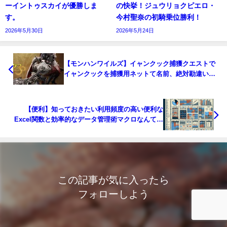
ーイントゥスカイが優勝しま
の快挙！ジュウリョクピエロ・
す。
今村聖奈の初騎乗位勝利！
2026年5月30日
2026年5月24日
【モンハンワイルズ】イャンクック捕獲クエストで
イャンクックを捕獲用ネットて名前、絶対勘違いし
ません？
【便利】知っておきたい利用頻度の高い便利な
Excel関数と効率的なデータ管理術マクロなんて不
要
この記事が気に入ったら
フォローしよう