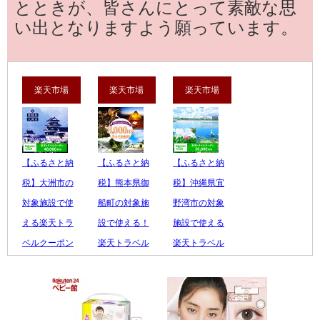
とときが、皆さんにとって素敵な思
い出となりますよう願っています。
楽天市場
楽天市場
楽天市場
【ふるさと納
【ふるさと納
【ふるさと納
税】大洲市の
税】熊本県御
税】沖縄県宜
対象施設で使
船町の対象施
野湾市の対象
える楽天トラ
設で使える！
施設で使える
ベルクーポン
楽天トラベル
楽天トラベル
...
ク...
ク...
160,000 円
10,000 円
100,000 円
レビュー数：0
レビュー数：0
レビュー数：0