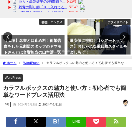
芸能・エンタメ
アフィリエイト
【宝塚】念書と口止め料！衝撃告
最安値に挑戦！【シアートップ
白をした元劇団スタッフのヤマモ
ス】おしゃれな重ね着スタイルを
トさんとは音響担当の山本浩一氏
楽しもう！
か？
2024年4月16日
ホーム
WordPress
カラフルボックスの魅力と使い方：初心者でも簡単なワ
2023年10月15日
ードプレス活用法
WordPress
カラフルボックスの魅力と使い方：初心者でも簡
単なワードプレス活用法
PR
2024年9月2日
2024年9月1日
LINE