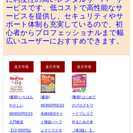
ービスです。低コストで高性能なサ
ービスを提供し、セキュリティやサ
ポート体制も充実しているので、初
心者からプロフェッショナルまで幅
広いユーザーにおすすめできます。
楽天市場
楽天市場
楽天市場
[書籍] いちばん
[書籍]
[書籍] はじめて
やさしい
WORDPRESS
のブログをワ
WORDPRESS
本格WEBサイ
ードプレスで
入門教室
ト構築パーフ
作るための本
【10,000円以
ェクトマスタ
［第3版］【...