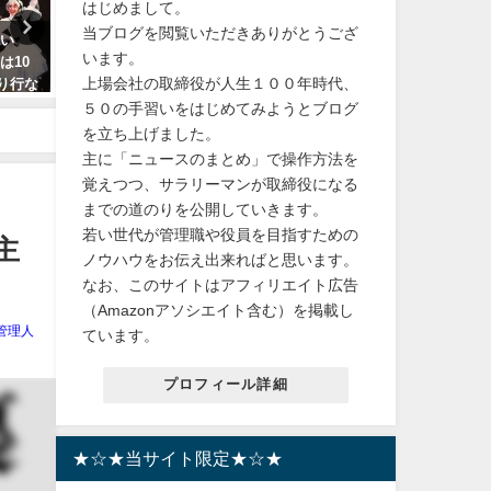
はじめまして。
当ブログを閲覧いただきありがとうござ
きい
【先行販売】Nintendo World
ソイリッチ豆乳メーカーの
います。
は10
Championships ファミコン世界
をご紹介！豆乳機の選び方
上場会社の取締役が人生１００年時代、
執り行な
大会 Special Edition レビュー
用術
た飛び
ニンテンドー任天堂 7月18日発
５０の手習いをはじめてみようとブログ
2024年4月23日
満月の
売
を立ち上げました。
主に「ニュースのまとめ」で操作方法を
2024年5月13日
覚えつつ、サラリーマンが取締役になる
までの道のりを公開していきます。
若い世代が管理職や役員を目指すための
主
ノウハウをお伝え出来ればと思います。
なお、このサイトはアフィリエイト広告
（Amazonアソシエイト含む）を掲載し
管理人
ています。
プロフィール詳細
★☆★当サイト限定★☆★