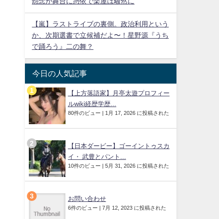
怨念が舞台に憑依で楽屋は騒然に
【嵐】ラストライブの裏側。政治利用という
か、次期選書で立候補だよ〜！星野源『うち
で踊ろう』二の舞？
今日の人気記事
【上方落語家】月亭太遊プロフィー
ルwiki経歴学歴...
80件のビュー
|
1月 17, 2026 に投稿された
【日本ダービー】ゴーイントゥスカ
イ・ 武豊とパント...
10件のビュー
|
5月 31, 2026 に投稿された
お問い合わせ
6件のビュー
|
7月 12, 2023 に投稿された