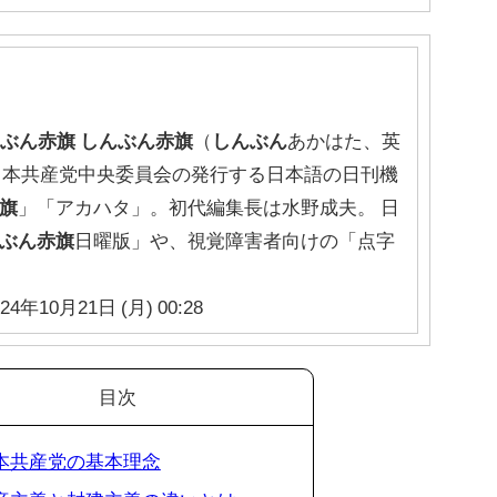
んぶん赤旗
しんぶん赤旗
（
しんぶん
あかはた、英
ta）は、日本共産党中央委員会の発行する日本語の日刊機
旗
」「アカハタ」。初代編集長は水野成夫。 日
ぶん赤旗
日曜版」や、視覚障害者向けの「点字
24年10月21日 (月) 00:28
目次
 日本共産党の基本理念