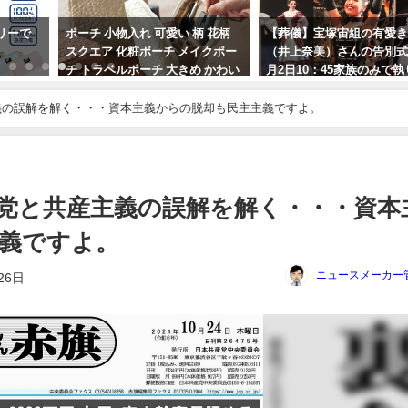
リーで
ポーチ 小物入れ 可愛い 柄 花柄
【葬儀】宝塚宙組の有愛
スクエア 化粧ポーチ メイクポー
（井上奈美）さんの告別式
チ トラベルポーチ 大きめ かわい
月2日10：45家族のみで
い おしゃれ コンパクト 縦型 収納
われました。予告してい
整理 自立 大人っぽい 韓国 メイク
降り自殺は稽古終了後、
義の誤解を解く・・・資本主義からの脱却も民主主義ですよ。
夜に宙へ。。。
2024年4月3日
2023年10月5日
党と共産主義の誤解を解く・・・資本
義ですよ。
ニュースメーカー
26日