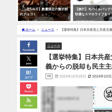
アルティ
【限定SALE】数量限定の贅沢割
【旅行】モバイルバッテ
イル ベス
れチョコ！
快適なスマホライフを！
とは？シ
2024年4月4日
2024年3月26日
ホーム
ニュース
【選挙特集】日本共産党と共産主
ニュース
Facebook
【選挙特集】日本共産
post
義からの脱却も民主主
2024年10月26日
2024年10月
PR
はてブ
Pocket
Feedly