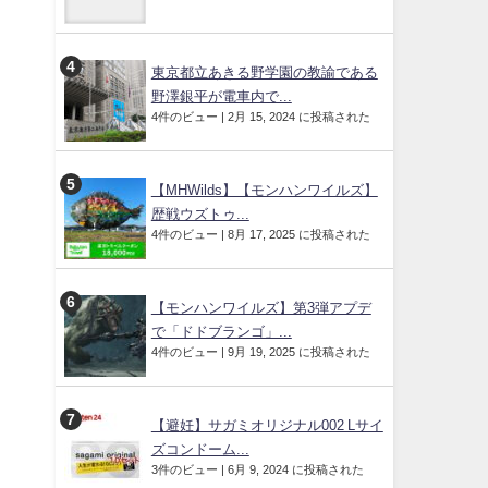
東京都立あきる野学園の教諭である
野澤銀平が電車内で...
4件のビュー
|
2月 15, 2024 に投稿された
【MHWilds】【モンハンワイルズ】
歴戦ウズトゥ...
4件のビュー
|
8月 17, 2025 に投稿された
【モンハンワイルズ】第3弾アプデ
で「ドドブランゴ」...
4件のビュー
|
9月 19, 2025 に投稿された
【避妊】サガミオリジナル002 Lサイ
ズコンドーム...
3件のビュー
|
6月 9, 2024 に投稿された