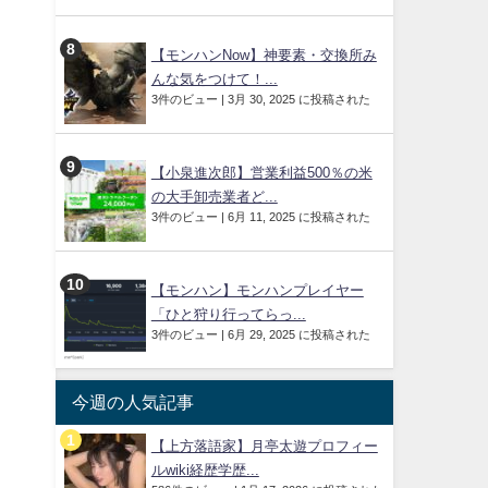
【モンハンNow】神要素・交換所み
んな気をつけて！...
3件のビュー
|
3月 30, 2025 に投稿された
【小泉進次郎】営業利益500％の米
の大手卸売業者ど...
3件のビュー
|
6月 11, 2025 に投稿された
【モンハン】モンハンプレイヤー
「ひと狩り行ってらっ...
3件のビュー
|
6月 29, 2025 に投稿された
今週の人気記事
【上方落語家】月亭太遊プロフィー
ルwiki経歴学歴...