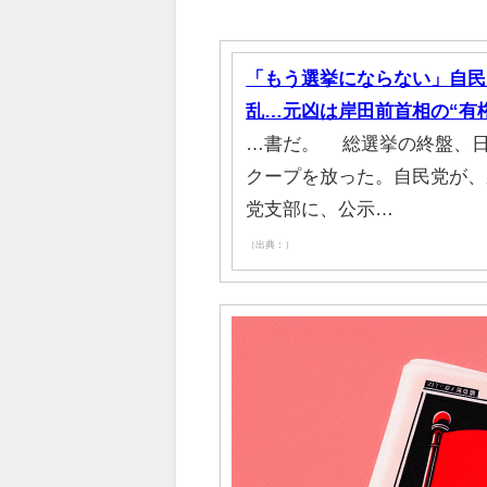
「もう選挙にならない」自民党
乱…元凶は岸田前首相の“有
…書だ。 総選挙の終盤、
クープを放った。自民党が、
党支部に、公示…
（出典：）