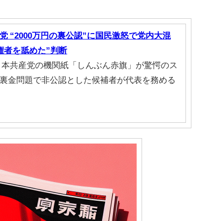
 “2000万円の裏公認”に国民激怒で党内大混
権者を舐めた”判断
日本共産党の機関紙「しんぶん赤旗」が驚愕のス
裏金問題で非公認とした候補者が代表を務める