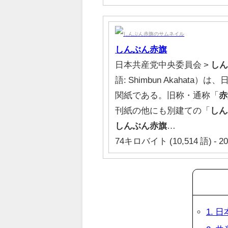
しんぶん赤旗
日本共産党中央委員会 >
し
語: Shimbun Akaha
関紙である。旧称・通称「
赤
刊紙の他にも別建ての「
しん
しんぶん赤旗
…
74キロバイト (10,514 語) - 20
1.