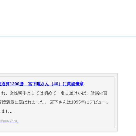
通算1200勝 宮下瞳さん（46）に黄綬褒章
され、女性騎手としては初めて「名古屋けいば」所属の宮
黄綬褒章に選ばれました。 宮下さんは1995年にデビュー。
しまし…
red by JNN）