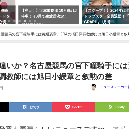
天彩峰
【注目！】宝塚歌劇団 10月8日13
【スクープ！】2024年は
ードを
時半より3局で生放送決定！
トップスター全員退団！
心境。
GRAPH』1月号
2023年10月6日
栞奈が宝
2023年12月23日
ンより
屋競馬の宮下瞳騎手には黄綬褒章。JRAの橋田満調教師には旭日小綬章と叙
す！
違いか？名古屋競馬の宮下瞳騎手には
満調教師には旭日小綬章と叙勲の差
ニュースメーカー
9日
はてブ
Pocket
Feedly
受章も素晴らしいニュースですね。アド