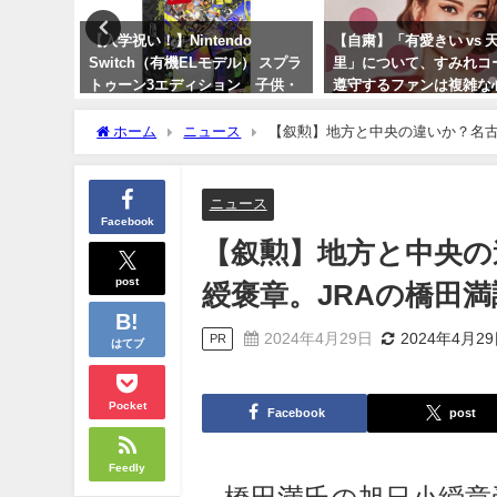
ル！
【入学祝い！】Nintendo
【自粛】「有愛きい vs 
点セットの魅
Switch（有機ELモデル） スプラ
里」について、すみれコ
トゥーン3エディション 子供・
遵守するファンは複雑な
孫 オススメ！
過去にも元HKT48岡田
塚宙組の七海ひろきファ
ホーム
ニュース
【叙勲】地方と中央の違いか？名古
2024年3月14日
フルボッコにされていま
差
2023年10月3日
ニュース
Facebook
【叙勲】地方と中央の
post
綬褒章。JRAの橋田
2024年4月29日
2024年4月2
PR
はてブ
Pocket
Facebook
post
Feedly
橋田満氏の旭日小綬章