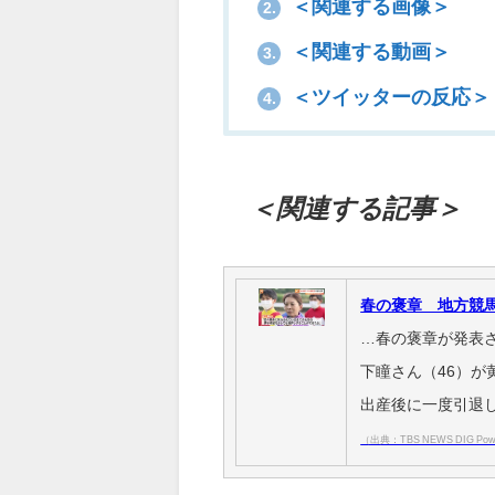
＜関連する画像＞
2.
＜関連する動画＞
3.
＜ツイッターの反応＞
4.
＜関連する記事＞
春の褒章 地方競馬
…春の褒章が発表
下瞳さん（46）が
出産後に一度引退
（出典：TBS NEWS DIG Powe