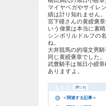
マイヤベガやサイレ
績は計り知れません
宮下瞳さんの黄綬褒章
いう偉業は本当に素
シンボリルドルフの
ね。
大井競馬の的場文男騎
同じ黄綬褒章でした。
武豊騎手は旭日小綬章
ありますよ。
もくじ
[
閉じる
]
＜関連する記事＞
1.