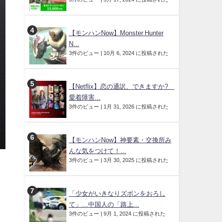
【モンハンNow】Monster Hunter
N...
3件のビュー
|
10月 6, 2024 に投稿された
【Netflix】恋の通訳、できますか?
愛着障害...
3件のビュー
|
1月 31, 2026 に投稿された
【モンハンNow】神要素・交換所み
んな気をつけて！...
3件のビュー
|
3月 30, 2025 に投稿された
「少女がいきなりズボンをおろし
て」…中国人の「路上...
3件のビュー
|
9月 1, 2024 に投稿された