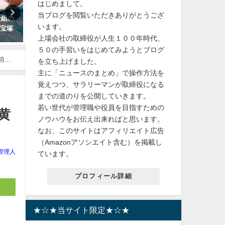
はじめまして。
当ブログを閲覧いただきありがとうござ
全組の
【新居】快適な眠りを叶える！
【黄昏舞台】北条司「キャ
います。
『宝塚
純高反発マットレスの魅力と
アイ」で藤原紀香＆剛力彩
上場会社の取締役が人生１００年時代、
は？ベッド、布団に夜の安眠・
高島礼子が三姉妹に！明治
快楽
けに明治時代の劇らしいｗ
５０の手習いをはじめてみようとブログ
勲の
を立ち上げました。
2024年3月28日
2023年9月30日
主に「ニュースのまとめ」で操作方法を
覚えつつ、サラリーマンが取締役になる
までの道のりを公開していきます。
若い世代が管理職や役員を目指すための
黄
ノウハウをお伝え出来ればと思います。
なお、このサイトはアフィリエイト広告
（Amazonアソシエイト含む）を掲載し
管理人
ています。
プロフィール詳細
★☆★当サイト限定★☆★