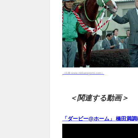
（出典 www.nikkansports.com）
＜関連する動画＞
「ダービー@ホーム」 橋田満調教師 