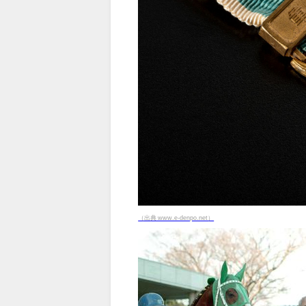
（出典 www.e-denpo.net）