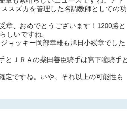
ンススズカを管理した名調教師としての功
。
受章、おめでとうございます！1200勝と
晴らしいですね。
名ジョッキー岡部幸雄も旭日小綬章でした
手とＪＲＡの柴田善臣騎手は宮下瞳騎手
確定ですね。いや、それ以上の可能性も