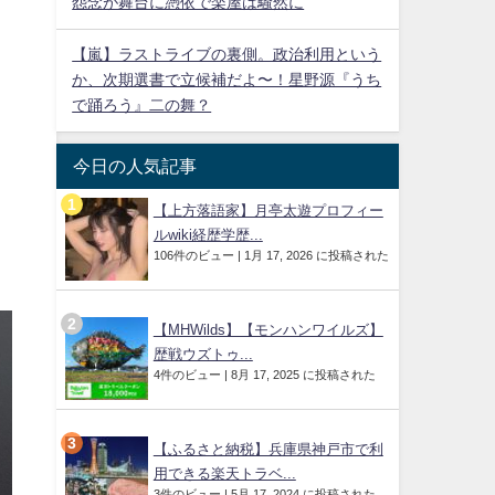
怨念が舞台に憑依で楽屋は騒然に
【嵐】ラストライブの裏側。政治利用という
か、次期選書で立候補だよ〜！星野源『うち
で踊ろう』二の舞？
今日の人気記事
【上方落語家】月亭太遊プロフィー
ルwiki経歴学歴...
106件のビュー
|
1月 17, 2026 に投稿された
【MHWilds】【モンハンワイルズ】
歴戦ウズトゥ...
4件のビュー
|
8月 17, 2025 に投稿された
【ふるさと納税】兵庫県神戸市で利
用できる楽天トラベ...
3件のビュー
|
5月 17, 2024 に投稿された