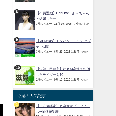
【不買運動】Perfume・あ～ちゃん
と結婚した一...
3件のビュー
|
11月 19, 2025 に投稿された
【MHWilds】モンハンワイルズ アプ
デでUI関...
3件のビュー
|
6月 21, 2025 に投稿された
【滋賀・甲賀市】新名神高速で転倒
したライダーを10...
2件のビュー
|
9月 18, 2025 に投稿された
今週の人気記事
【上方落語家】月亭太遊プロフィー
ルwiki経歴学歴...