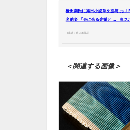
橋田満氏に旭日小綬章を授与 元Ｊ
名伯楽 「身に余る光栄と ... - 東
（出典：東スポ競馬）
＜関連する画像＞