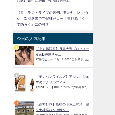
怨念が舞台に憑依で楽屋は騒然に
【嵐】ラストライブの裏側。政治利用という
か、次期選書で立候補だよ〜！星野源『うち
で踊ろう』二の舞？
今日の人気記事
【上方落語家】月亭太遊プロフィー
ルwiki経歴学歴...
97件のビュー
|
1月 17, 2026 に投稿された
【モンハンワイルズ】アルマ、ジェ
マのアクリルフィギ...
4件のビュー
|
10月 7, 2025 に投稿された
【高校野球】島根の下克上球児！県
立大社高校が激戦を...
4件のビュー
|
8月 16, 2024 に投稿された