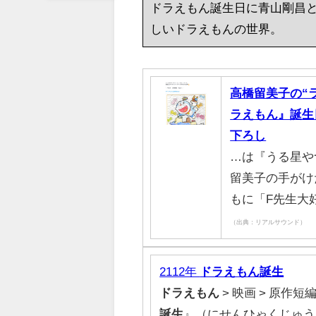
ドラえもん誕生日に青山剛昌
しいドラえもんの世界。
高橋留美子の“
ラえもん』誕生
下ろし
…は『うる星や
留美子の手がけ
もに「F先生大
（出典：リアルサウンド）
2112年
ドラえもん
誕生
ドラえもん
> 映画 > 原作短編 
誕生
』（にせんひゃくじゅ