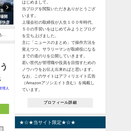
はじめまして。
当ブログを閲覧いただきありがとうござ
東京・
【ＴＶ放映】タカラジェンヌ有
エクエルパウチサプリメン
います。
劇場開
愛きいさん出演の舞台が放映さ
効果とは？購入前に知って
上場会社の取締役が人生１００年時代、
原快彦
れます！もちろん天彩峰里さん
たいポイント
帝国劇
も一緒です。
５０の手習いをはじめてみようとブログ
2024年3月22日
も
を立ち上げました。
2023年10月8日
主に「ニュースのまとめ」で操作方法を
覚えつつ、サラリーマンが取締役になる
までの道のりを公開していきます。
若い世代が管理職や役員を目指すための
やう
ノウハウをお伝え出来ればと思います。
なお、このサイトはアフィリエイト広告
像
（Amazonアソシエイト含む）を掲載し
管理人
ています。
プロフィール詳細
★☆★当サイト限定★☆★