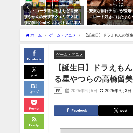
レンタイ
コカ・コーラ選べるよりどり麦
贅沢な割れチョコが登場
のチョコ
茶やかんの麦茶アクエリアス紅
コレート好きにはたまら
め！送料
茶花伝500mlペットボトル24本入
2024年3月11日
り×2ケース【送料無料】商品紹
介
ホーム
ゲーム・アニメ
【誕生日】ドラえもんの誕
ん』がお宝画像
2024年3月21日
ゲーム・アニメ
Facebook
【誕生日】ドラえもん
post
る星やつらの高橋留美
2025年9月5日
2025年9月3日
PR
はてブ
Pocket
Facebook
post
Feedly