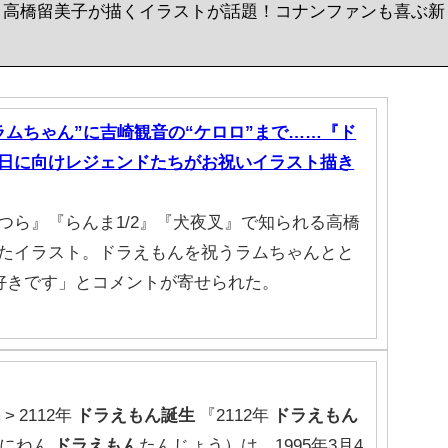
と高橋留美子が描くイラストが話題！コナンファンも喜ぶ新
ラムちゃん”に吉崎観音の“ケロロ”まで……『ド
日に向けレジェンドたちがお祝いイラスト描き
つら』『らんま1/2』『犬夜叉』で知られる高橋
たイラスト。ドラえもんを祝うラムちゃんとと
好きです」とコメントが寄せられた。
> 2112年
ドラえもん
誕生
『2112年
ドラえもん
うにねん
ドラえもん
たんじょう）は、1995年3月4