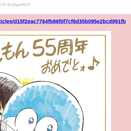
0.47
ID:g8yguBSc9
rticles/d15f2eac7764fb86f0f7cf6d35b095e2bcd991fb