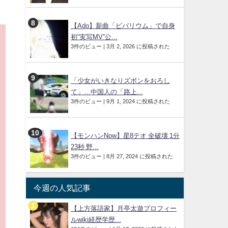
【Ado】新曲「ビバリウム」で自身
初“実写MV”公...
3件のビュー
|
3月 2, 2026 に投稿された
「少女がいきなりズボンをおろし
て」…中国人の「路上...
3件のビュー
|
9月 1, 2024 に投稿された
【モンハンNow】星8テオ 全破壊 1分
23秒 野...
3件のビュー
|
8月 27, 2024 に投稿された
今週の人気記事
【上方落語家】月亭太遊プロフィー
ルwiki経歴学歴...