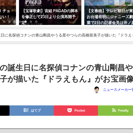
！チョ
【宝塚歌劇】宙組 PAGADの脚本
【文春砲】テレビ朝日が
ない！
を修正して23日より公演再開予
お台場有明にジャニーズ
定
業で2日の記者会見は井ノ
の隣にテレ朝が着席か？
2023年10月7日
場出禁で開き直りか？
生日に名探偵コナンの青山剛昌やうる星やつらの高橋留美子が描いた『ドラえ
2023年9月29日
の誕生日に名探偵コナンの青山剛昌
子が描いた『ドラえもん』がお宝画
ニュースメーカー
はてブ
Pocket
Feedly