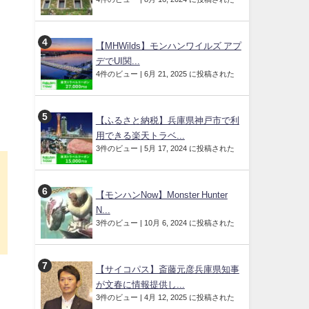
【MHWilds】モンハンワイルズ アプ
デでUI関...
4件のビュー
|
6月 21, 2025 に投稿された
【ふるさと納税】兵庫県神戸市で利
用できる楽天トラベ...
3件のビュー
|
5月 17, 2024 に投稿された
【モンハンNow】Monster Hunter
す
N...
3件のビュー
|
10月 6, 2024 に投稿された
【サイコパス】斎藤元彦兵庫県知事
が文春に情報提供し...
3件のビュー
|
4月 12, 2025 に投稿された