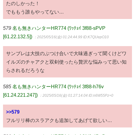
たのしかった！
でももう誰もやってない…
579
名も無きハンターHR774 (ﾜｯﾁｮｲ 3f88-sPVP
[61.22.132.5])
：2025/05/16(金) 01:24:44.99
ID:K7QUepO10
サンブレは大技のぶつけ合いで大味過ぎって聞くけどワ
イルズのチャアクと双剣使ったら贅沢な悩みって思い知
らされるだろうな
585
名も無きハンターHR774 (ﾜｯﾁｮｲ 3f88-h76v
[61.24.221.247])
：2025/05/16(金) 01:27:14.04
ID:n6W55Pz+0
>>579
フルリリ棒のスラアクも追加してあげて欲しい…