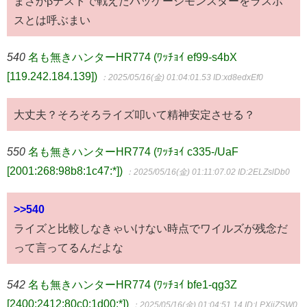
まさかβテストで戦えたパッケージモンスターをラスボ
スとは呼ぶまい
540
名も無きハンターHR774 (ﾜｯﾁｮｲ ef99-s4bX
[119.242.184.139])
：2025/05/16(金) 01:04:01.53
ID:xd8edxEf0
大丈夫？そろそろライズ叩いて精神安定させる？
550
名も無きハンターHR774 (ﾜｯﾁｮｲ c335-/UaF
[2001:268:98b8:1c47:*])
：2025/05/16(金) 01:11:07.02
ID:2ELZslDb0
>>540
ライズと比較しなきゃいけない時点でワイルズが残念だ
って言ってるんだよな
542
名も無きハンターHR774 (ﾜｯﾁｮｲ bfe1-qg3Z
[2400:2412:80c0:1d00:*])
：2025/05/16(金) 01:04:51.14
ID:LPXjjZSW0