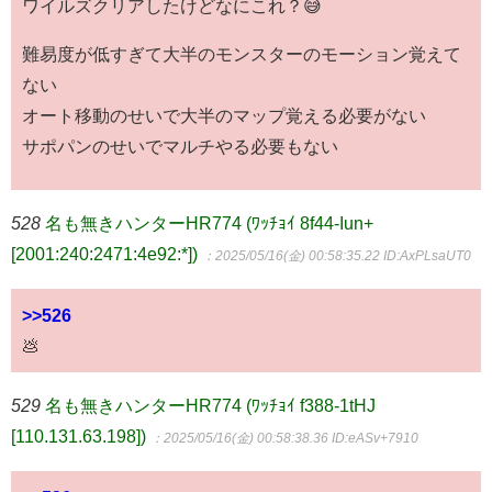
ワイルズクリアしたけどなにこれ？😅
難易度が低すぎて大半のモンスターのモーション覚えて
ない
オート移動のせいで大半のマップ覚える必要がない
サポパンのせいでマルチやる必要もない
528
名も無きハンターHR774 (ﾜｯﾁｮｲ 8f44-Iun+
[2001:240:2471:4e92:*])
：2025/05/16(金) 00:58:35.22
ID:AxPLsaUT0
>>526
💩
529
名も無きハンターHR774 (ﾜｯﾁｮｲ f388-1tHJ
[110.131.63.198])
：2025/05/16(金) 00:58:38.36
ID:eASv+7910