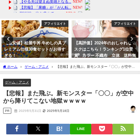
アフィリエイト
アフィリエイト
【高評価】2024年のおしゃれなマ
【ふるさと納税】箱根町での宿泊
スクはこちら！ランキング1位受
補助券を使って贅沢な温泉旅行を
賞 カラー 不織布 立体 送料無
楽しもう！旅行券 楽天トラベ
料！バーゲンセール
ル デートに近場で
ホーム
ゲーム・アニメ
【悲報】また飛ぶ。新モンスター「〇〇」が空中か
2024年3月13日
2024年4月3日
ら降りてこない地獄ｗｗｗｗ
ゲーム・アニメ
【悲報】また飛ぶ。新モンスター「〇〇」が空中
から降りてこない地獄ｗｗｗｗ
PR
2025年5月31日
2025年5月18日
LINE