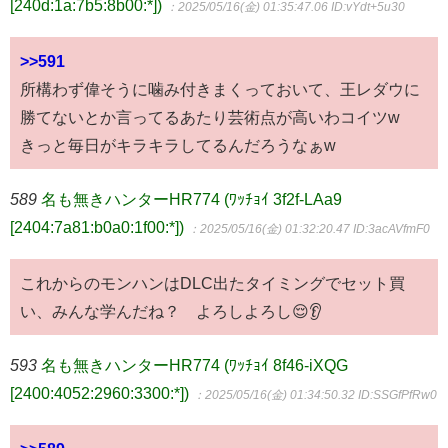
[240d:1a:7b5:8b00:*])
：2025/05/16(金) 01:35:47.06
ID:vYdt+5u30
>>591
所構わず偉そうに噛み付きまくっておいて、王レダウに
勝てないとか言ってるあたり芸術点が高いわコイツw
きっと毎日がキラキラしてるんだろうなぁw
589
名も無きハンターHR774 (ﾜｯﾁｮｲ 3f2f-LAa9
[2404:7a81:b0a0:1f00:*])
：2025/05/16(金) 01:32:20.47
ID:3acAVfmF0
これからのモンハンはDLC出たタイミングでセット買
い、みんな学んだね？ よろしよろし😌👂
593
名も無きハンターHR774 (ﾜｯﾁｮｲ 8f46-iXQG
[2400:4052:2960:3300:*])
：2025/05/16(金) 01:34:50.32
ID:SSGfPfRw0