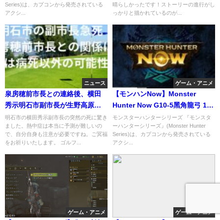
Series)は、カプコンから発売されている
晴らしかったです！ストーリーの進行がし
アクシ...
っかりと描かれているのが...
ニュース
ゲーム・アニメ
泉房穂前市長との連絡後、横田
【モンハンNow】Monster
秀示明石市副市長が生野高原カ
Hunter Now G10-5黑角龍弓 10*
ントリークラブで突然死！
眩鳥
明石市の横田秀示副市長の突然の死に驚き
モンスターハンターシリーズ 『モンスタ
ました。熱中症は本当に予測が難しいの
ーハンターシリーズ』(Monster Hunter
で、自分自身も注意が必要ですね。ご冥福
Series)は、カプコンから発売されている
をお祈りいたします。 ゴルフ...
アクシ...
ゲーム・アニメ
ゲーム・アニメ