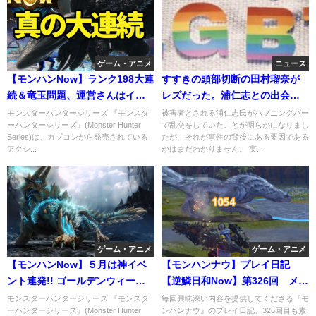
ゲーム・アニメ
ニュース
【モンハンNow】ランク198大連
すすきの頭部切断の田村瑠奈が
続＆竜玉問題、運営さんはイン
レズだった。浦仁志との出会い
タビューで、どう答えたか。
はLGBTのイベントだったことが
モンスターハンターシリーズ 『モンスタ
被害者とされる浦仁志氏がハプニングバー
ーハンターシリーズ』(Monster Hunter
で乱交をしていたことが明らかになりまし
判明
Series)は、カプコンから発売されている
たが、それが事件の背後にある要因である
アクシ...
かはまだわかりません。 実...
ゲーム・アニメ
ゲーム・アニメ
【モンハンNow】５月は神イベ
【モンハンナウ】プレイ日記
ント連発!! ゴールデンウィーク
【逆鱗日和Now】第326回 メイ
中に『絶対にすべきこと』５つ
ンストーリー、マジメに進行
モンスターハンターシリーズ 『モンスタ
毎回興味深い内容を提供してくださる『モ
ーハンターシリーズ』(Monster Hunter
ンハンナウ』のプレイ日記、326回目も素