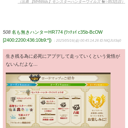
（出典 【MHWilds】モンスターハンターワイルズ 🐔✨853匹目）
508
名も無きハンターHR774 (ﾜｯﾁｮｲ c35b-BcOW
[2400:2200:436:10b9:*])
：2025/05/16(金) 00:45:14.26
ID:NtQJUI3q0
生き残る為に必死にアプデして走っていくという覚悟が
ないんだよな…