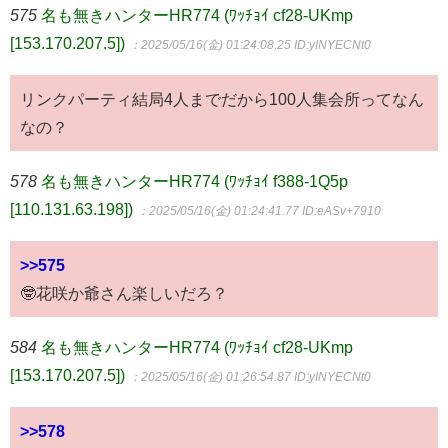
575
名も無きハンターHR774 (ﾜｯﾁｮｲ cf28-UKmp
[153.170.207.5])
：2025/05/16(金) 01:24:08.25
ID:yINYECNt0
リンクパーティ結局4人までだから100人集会所ってなん
なの？
578
名も無きハンターHR774 (ﾜｯﾁｮｲ f388-1Q5p
[110.131.63.198])
：2025/05/16(金) 01:24:41.77
ID:eASv+7910
>>575
🤓花咲か爺さん楽しいだろ？
584
名も無きハンターHR774 (ﾜｯﾁｮｲ cf28-UKmp
[153.170.207.5])
：2025/05/16(金) 01:26:54.87
ID:yINYECNt0
>>578