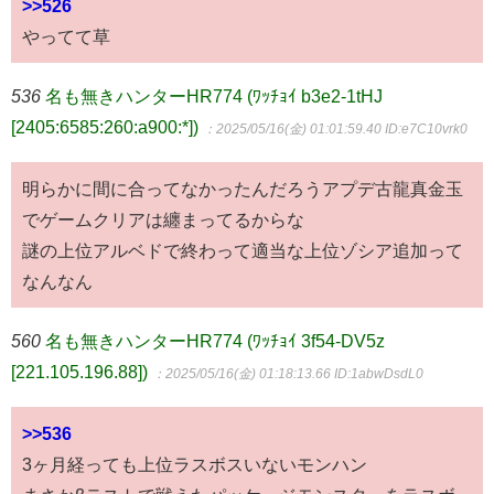
>>526
やってて草
536
名も無きハンターHR774 (ﾜｯﾁｮｲ b3e2-1tHJ
[2405:6585:260:a900:*])
：2025/05/16(金) 01:01:59.40
ID:e7C10vrk0
明らかに間に合ってなかったんだろうアプデ古龍真金玉
でゲームクリアは纏まってるからな
謎の上位アルベドで終わって適当な上位ゾシア追加って
なんなん
560
名も無きハンターHR774 (ﾜｯﾁｮｲ 3f54-DV5z
[221.105.196.88])
：2025/05/16(金) 01:18:13.66
ID:1abwDsdL0
>>536
3ヶ月経っても上位ラスボスいないモンハン