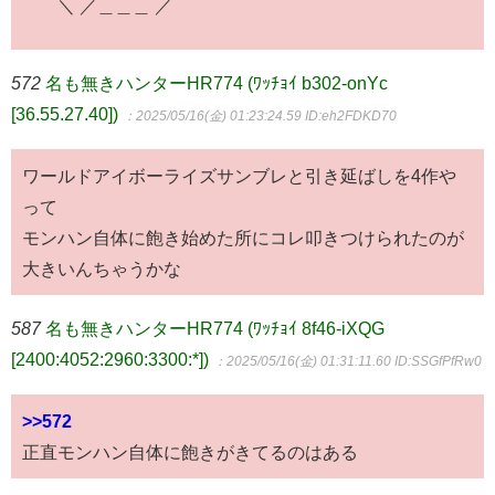
＼ ／＿＿＿ ／
572
名も無きハンターHR774 (ﾜｯﾁｮｲ b302-onYc
[36.55.27.40])
：2025/05/16(金) 01:23:24.59
ID:eh2FDKD70
ワールドアイボーライズサンブレと引き延ばしを4作や
って
モンハン自体に飽き始めた所にコレ叩きつけられたのが
大きいんちゃうかな
587
名も無きハンターHR774 (ﾜｯﾁｮｲ 8f46-iXQG
[2400:4052:2960:3300:*])
：2025/05/16(金) 01:31:11.60
ID:SSGfPfRw0
>>572
正直モンハン自体に飽きがきてるのはある