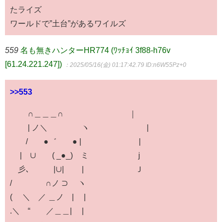
たライズ
ワールドで”土台”があるワイルズ
559
名も無きハンターHR774 (ﾜｯﾁｮｲ 3f88-h76v
[61.24.221.247])
：2025/05/16(金) 01:17:42.79
ID:n6W55Pz+0
>>553
∩＿＿＿∩ ｜
| ノ＼ ヽ |
/ ●゛ ● | |
| ∪ ( _●_) ミ j
彡､ |∪| | Ｊ
/ ∩ノ ⊃ ヽ
( ＼ ／ ＿ノ | |
.＼ “ ／＿＿| |