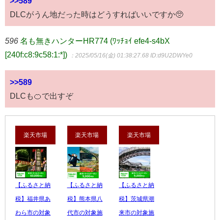
>>589
DLCがうん地だった時はどうすればいいですか🥺
596
名も無きハンターHR774 (ﾜｯﾁｮｲ efe4-s4bX
[240f:c8:9c58:1:*])
：2025/05/16(金) 01:38:27.68
ID:d9U2DWYe0
>>589
DLCも🍊で出すぞ
楽天市場
楽天市場
楽天市場
【ふるさと納
【ふるさと納
【ふるさと納
税】福井県あ
税】熊本県八
税】茨城県潮
わら市の対象
代市の対象施
来市の対象施