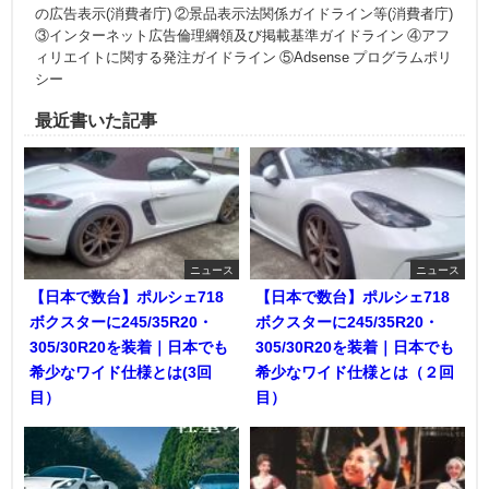
の広告表示(消費者庁) ②景品表示法関係ガイドライン等(消費者庁)
③インターネット広告倫理綱領及び掲載基準ガイドライン ④アフ
ィリエイトに関する発注ガイドライン ⑤Adsense プログラムポリ
シー
最近書いた記事
ニュース
ニュース
【日本で数台】ポルシェ718
【日本で数台】ポルシェ718
ボクスターに245/35R20・
ボクスターに245/35R20・
305/30R20を装着｜日本でも
305/30R20を装着｜日本でも
希少なワイド仕様とは(3回
希少なワイド仕様とは（２回
目）
目）