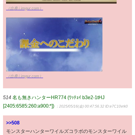
（出典 i.imgur.com）
（出典 i.imgur.com）
514
名も無きハンターHR774 (ﾜｯﾁｮｲ b3e2-1tHJ
[2405:6585:260:a900:*])
：2025/05/16(金) 00:47:56.32
ID:e7C10vrk0
>>508
モンスターハンターワイルズコラボのモンスターワイル