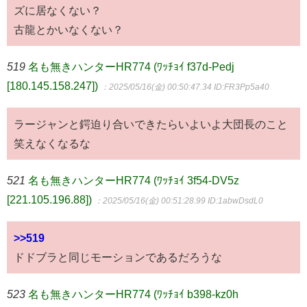
ズに居なくない？
古龍とかいなくない？
519
名も無きハンターHR774 (ﾜｯﾁｮｲ f37d-Pedj
[180.145.158.247])
：2025/05/16(金) 00:50:47.34
ID:FR3Pp5a40
ラージャンと鍔迫り合いできたらいよいよ大団長のこと
笑えなくなるな
521
名も無きハンターHR774 (ﾜｯﾁｮｲ 3f54-DV5z
[221.105.196.88])
：2025/05/16(金) 00:51:28.99
ID:1abwDsdL0
>>519
ドドブラと同じモーションであるだろうな
523
名も無きハンターHR774 (ﾜｯﾁｮｲ b398-kz0h