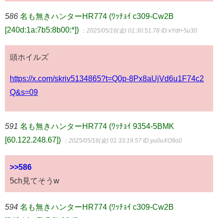
586
名も無きハンターHR774 (ﾜｯﾁｮｲ c309-Cw2B
[240d:1a:7b5:8b00:*])
：2025/05/16(金) 01:30:51.78
ID:vYdt+5u30
頭ホイルズ
https://x.com/skriv5134865?t=Q0p-8Px8aUjVd6u1F74c2
Q&s=09
591
名も無きハンターHR774 (ﾜｯﾁｮｲ 9354-5BMK
[60.122.248.67])
：2025/05/16(金) 01:33:19.57
ID:yu0uXO9o0
>>586
5ch見てそうw
594
名も無きハンターHR774 (ﾜｯﾁｮｲ c309-Cw2B