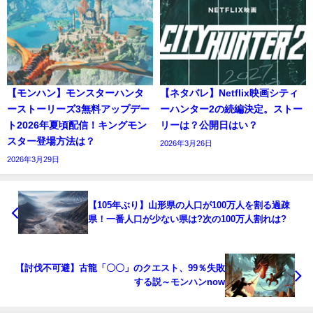
【モンハン】モンスターハンタ
【ネタバレ】Netflix映画シティ
ーストーリーズ3無料アップデー
ーハンター2の続編決定。ストー
ト2026年夏頃配信！キングモン
リーは？公開日はい？
スター登場方法は？
2026年3月26日
2026年3月29日
【105年ぶり】山形県の人口が100万人を割る過疎
県！一番人口が少ない県は?次の100万人割れは?
【討伐不可避】古龍「〇〇」のクエスト、99％失敗
する説～モンハンnow