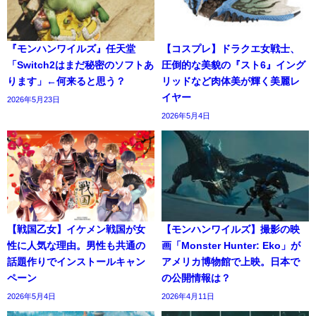
『モンハンワイルズ』任天堂
【コスプレ】ドラクエ女戦士、
「Switch2はまだ秘密のソフトあ
圧倒的な美貌の『スト6』イング
ります」←何来ると思う？
リッドなど肉体美が輝く美麗レ
イヤー
2026年5月23日
2026年5月4日
【戦国乙女】イケメン戦国が女
【モンハンワイルズ】撮影の映
性に人気な理由。男性も共通の
画「Monster Hunter: Eko」が
話題作りでインストールキャン
アメリカ博物館で上映。日本で
ペーン
の公開情報は？
2026年5月4日
2026年4月11日