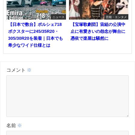
ニュース
芸能・エンタメ
【日本で数台】ポルシェ718
【宝塚歌劇団】宙組の公演中
ボクスターに245/35R20・
止に有愛きいの怨念が舞台に
305/30R20を装着｜日本でも
憑依で楽屋は騒然に
希少なワイド仕様とは
コメント
※
名前
※