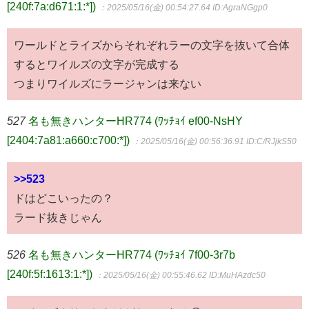
[240f:7a:d671:1:*])
：2025/05/16(金) 00:54:27.64
ID:AgraNGgp0
ワールドとライズからそれぞれラーの文字を抜いて合体
するとワイルズの文字が完成する
つまりワイルズにラージャンは来ない
527
名も無きハンターHR774 (ﾜｯﾁｮｲ ef00-NsHY
[2404:7a81:a660:c700:*])
：2025/05/16(金) 00:56:36.91
ID:C/RJjkS50
>>523
ドはどこいったの？
ラード抜きじゃん
526
名も無きハンターHR774 (ﾜｯﾁｮｲ 7f00-3r7b
[240f:5f:1613:1:*])
：2025/05/16(金) 00:55:46.62
ID:MuHAzdc50