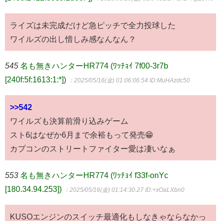
ライズは未完成だけど急ピッチで全力投球した
ワイルズの出し惜しみ感なんなん？
545
名も無きハンターHR774 (ﾜｯﾁｮｲ 7f00-3r7b
[240f:5f:1613:1:*])
：2025/05/16(金) 01:06:06.54
ID:MuHAzdc50
>>542
ワイルズも決算前滑り込みゲーム
スト6はなぜか6月まで余裕もって発売😁
カプコンのストリートファイター愛は凄いなぁ
553
名も無きハンターHR774 (ﾜｯﾁｮｲ f33f-onYc
[180.34.94.253])
：2025/05/16(金) 01:14:30.27
ID:+xOaLXbn0
KUSOエンジンのスイッチ最適化もしなきゃならなかっ