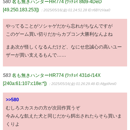
580
名も無きハンターHR774 (ﾜｯﾁｮｲ 8fd9-4DeD
[49.250.183.253])
：2025/05/16(金) 01:24:51.28
ID:r6BYzVaa0
やってることがソシャゲだから忘れがちなんですが
このゲーム買い切りだからカプコン大勝利なんよね
まあ次が怪しくなるんだけど、なにせ忠誠心の高いユー
ザーが買い支えるもんで……
583
名も無きハンターHR774 (ﾜｯﾁｮｲ 431d-/14X
[240a:61:107:c18e:*])
：2025/05/16(金) 01:26:29.48
ID:AfgpfAmi0
>>580
むしろスカスカの方が次回作買うぞ
今みんな飢えた犬と同じだから餌出されたらそら買いま
くりよ