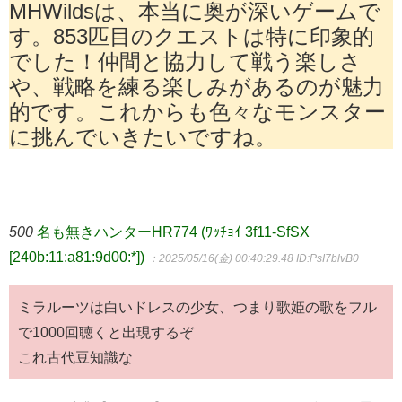
MHWildsは、本当に奥が深いゲームで
す。853匹目のクエストは特に印象的
でした！仲間と協力して戦う楽しさ
や、戦略を練る楽しみがあるのが魅力
的です。これからも色々なモンスター
に挑んでいきたいですね。
500
名も無きハンターHR774 (ﾜｯﾁｮｲ 3f11-SfSX
[240b:11:a81:9d00:*])
：2025/05/16(金) 00:40:29.48
ID:PsI7blvB0
ミラルーツは白いドレスの少女、つまり歌姫の歌をフル
で1000回聴くと出現するぞ
これ古代豆知識な