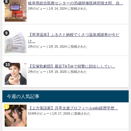
岐阜県総合医療センターの35歳研修医林田慎太郎、自...
2件のビュー
|
1月 14, 2024 に投稿された
【草津温泉】ふるさと納税でくさつ温泉感謝券が今だ
け...
2件のビュー
|
3月 25, 2024 に投稿された
【宝塚歌劇団】最近TikTokで頻繁に顔出ししてい...
2件のビュー
|
3月 18, 2025 に投稿された
今週の人気記事
【上方落語家】月亭太遊プロフィールwiki経歴学歴...
619件のビュー
|
1月 17, 2026 に投稿された