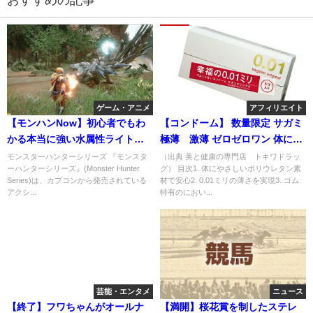
おすすめの記事
ゲーム・アニメ
アフィリエイト
【モンハンNow】初心者でもわ
【コンドーム】 数量限定 サガミ
かる本当に強い水属性ライトボ
極薄 激薄 ゼロゼロワン 体にや
ウガンのおすすめ装備が凄いｗ
さしいポリウレタン素材 0.01ミ
モンスターハンターシリーズ 『モンスタ
（出典 美と健康の専門店 トキワドラッ
ーハンターシリーズ』(Monster Hunter
グ） 目次1. 体にやさしいポリウレタン素
リのうすさで避妊 楽しい家族
Series)は、カプコンから発売されている
材で安心2. 0.01ミリの薄さを実現3. ゴム
計画 女性もエチケット
アクシ...
特有のにおい...
芸能・エンタメ
ニュース
【終了】フワちゃんがオールナ
【満開】桜花賞を制したステレ