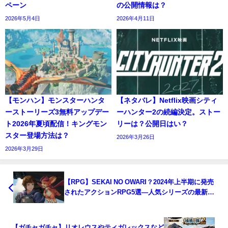
ペーン
の公開情報は？
2026年5月4日
2026年4月11日
【モンハン】モンスターハンタ
【ネタバレ】Netflix映画シティ
ーストーリーズ3無料アップデー
ーハンター2の続編決定。ストー
ト2026年夏頃配信！キングモン
リーは？公開日はい？
スター登場方法は？
2026年3月26日
2026年3月29日
【RPG】SEKAI NO OWARI？2024年上半期に発売
されたアクションRPG5選―人気シリーズの最新作
から和風な作品までがっつり遊べるものばかり
【ガチャガチャ】リオレウスやティガレックスなど