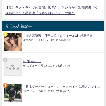
【嵐】ラストライブの裏側。政治利用というか、次期選書で立
候補だよ〜！星野源『うちで踊ろう』二の舞？
今日の人気記事
【上方落語家】月亭太遊プロフィールwiki経歴学歴...
72件のビュー
|
1月 17, 2026 に投稿された
お問い合わせ
7件のビュー
|
7月 12, 2023 に投稿された
【日本ダービー】ゴーイントゥスカイ・ 武豊とパント...
6件のビュー
|
5月 31, 2026 に投稿された