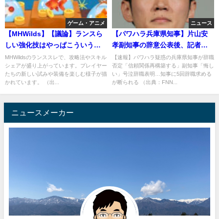
ゲーム・アニメ
ニュース
【MHWilds】【議論】ランスら
【パワハラ兵庫県知事】片山安
しい強化技はやっぱこういうの
孝副知事の辞意公表後、記者会
ｗ
見で斎藤元彦知事は続投宣言！
MHWildsのランススレで、攻略法やスキル
【速報】パワハラ疑惑の兵庫県知事が辞職
シェアが盛り上がっています。プレイヤー
否定「信頼関係再構築する」副知事「悔し
たちの新しい試みや装備を楽しむ様子が描
い」号泣辞職表明…知事に5回辞職求める
かれています。 （出...
が断られる （出典：FNN...
ニュースメーカー