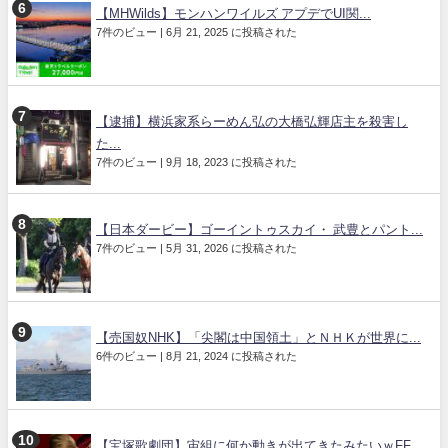
【MHWilds】モンハンワイルズ アプデでUI関...
7件のビュー
|
6月 21, 2025 に投稿された
【逮捕】横浜家系らーめん弘の大橋弘輝店主を殺害し
た...
7件のビュー
|
9月 18, 2023 に投稿された
【日本ダービー】ゴーイントゥスカイ・ 武豊とパント...
7件のビュー
|
5月 31, 2026 に投稿された
【売国奴NHK】「尖閣は中国領土」とＮＨＫが世界に...
6件のビュー
|
8月 21, 2024 に投稿された
【宝塚歌劇団】宙組に何か動きが出てきたみたいｗFF...