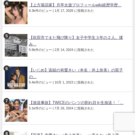
【上方落語家】月亭太遊プロフィールwiki経歴学歴...
6.3k件のビュー
|
1月 17, 2026 に投稿された
【吹田市でまた飛び降り】女子中学生３年の２人。揉
み...
5.9k件のビュー
|
2月 14, 2024 に投稿された
【いじめ】宙組の有愛きい（本名：井上奈美）の双子
の...
5.4k件のビュー
|
10月 1, 2023 に投稿された
【放送事故】TWICEのパンツの割れ目を生放送！「...
5.1k件のビュー
|
7月 26, 2024 に投稿された