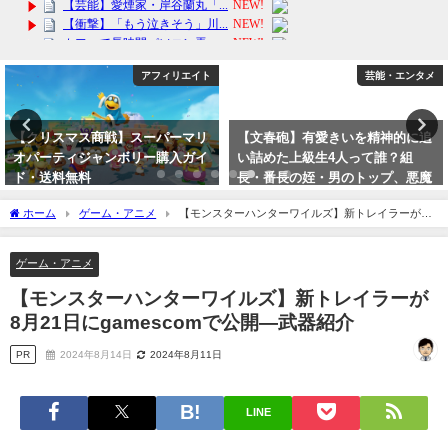
芸能・エンタメ
アフィリエイト
【文春砲】有愛きいを精神的に追
【ワンナイトブラ】効果的な育乳
い詰めた上級生4人って誰？組
ブラの選び。おすすめのナイトブ
長・番長の姪・男のトップ、悪魔
ラ【送料無料】【10日間全額返金
は違うの？
交換保証】育乳！ホールド 脇高加
ホーム
ゲーム・アニメ
【モンスターハンターワイルズ】新トレイラーが8
工 横流れ 防止 おうち時間
2023年10月12日
月21日にgamescomで公開―武器紹介
2024年3月28日
ゲーム・アニメ
【モンスターハンターワイルズ】新トレイラーが
8月21日にgamescomで公開―武器紹介
PR
2024年8月14日
2024年8月11日
LINE