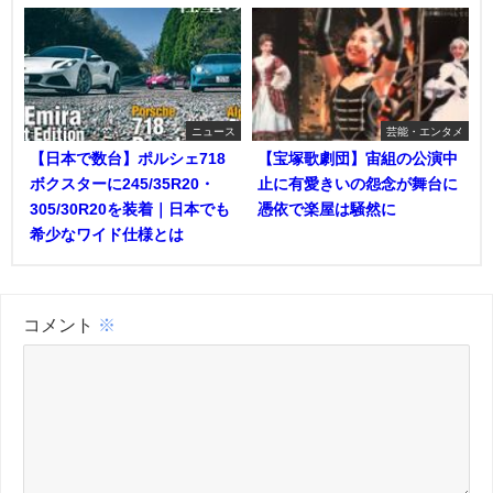
ニュース
芸能・エンタメ
【日本で数台】ポルシェ718
【宝塚歌劇団】宙組の公演中
ボクスターに245/35R20・
止に有愛きいの怨念が舞台に
305/30R20を装着｜日本でも
憑依で楽屋は騒然に
希少なワイド仕様とは
コメント
※