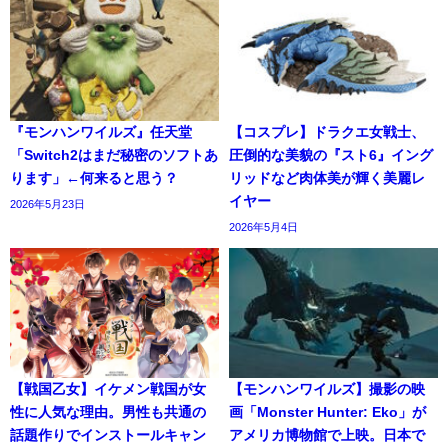
『モンハンワイルズ』任天堂
【コスプレ】ドラクエ女戦士、
「Switch2はまだ秘密のソフトあ
圧倒的な美貌の『スト6』イング
ります」←何来ると思う？
リッドなど肉体美が輝く美麗レ
イヤー
2026年5月23日
2026年5月4日
【戦国乙女】イケメン戦国が女
【モンハンワイルズ】撮影の映
性に人気な理由。男性も共通の
画「Monster Hunter: Eko」が
話題作りでインストールキャン
アメリカ博物館で上映。日本で