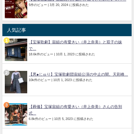
5件のビュー
|
3月 20, 2024 に投稿された
人気記事
【宝塚歌劇】宙組の有愛きい（井上奈美）と双子の妹
で...
18.6k件のビュー
|
10月 1, 2023 に投稿された
【悪●じゅり】宝塚歌劇団宙組公演の中止の闇。天彩峰...
10k件のビュー
|
10月 1, 2023 に投稿された
【葬儀】宝塚宙組の有愛きい（井上奈美）さんの告別
式...
6.8k件のビュー
|
10月 5, 2023 に投稿された