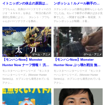
イトニッポンの休止の原因は、
ンボッシュ！ルメール騎手の失
やす子へのこの投稿以外にも原
意ここに！
フワちゃん、自身がパーソナリティーのラ
ステレンボッシュの勝利は素晴らしいもの
ジオ「ＡＮＮ０」を休止 「昨日の私の不
でしたね。モレイラ騎手の手綱さばきが見
因があった
適切な投稿により」 タレント・フワち
事でした。＜関連する記事＞ 桜花賞、ス
ゃんがパーソナリティを務め...
テレンボッシュが制覇…２着...
ゲーム・アニメ
ゲーム・アニメ
【モンハンNow】Monster
【モンハンNow】Monster
Hunter Now ナーフ情報！ 汎用
Hunter Now ぶっ壊れ戦法 無限
武器プケプケ弓ブロスボウ
Lv4剛射ループ
モンスターハンターシリーズ 『モンスタ
モンスターハンターシリーズ 『モンスタ
ーハンターシリーズ』(Monster Hunter
ーハンターシリーズ』(Monster Hunter
Series)は、カプコンから発売されている
Series)は、カプコンから発売されている
アクシ...
アクシ...