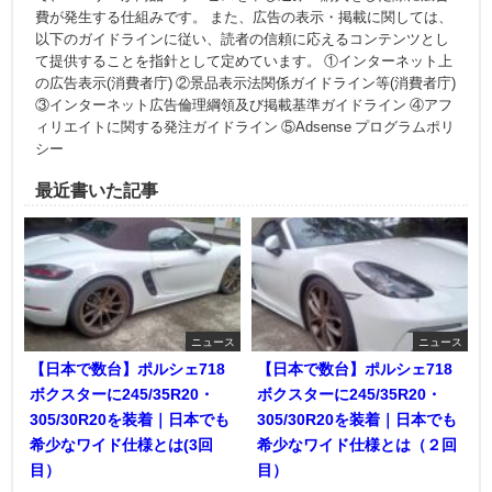
費が発生する仕組みです。 また、広告の表示・掲載に関しては、
以下のガイドラインに従い、読者の信頼に応えるコンテンツとし
て提供することを指針として定めています。 ①インターネット上
の広告表示(消費者庁) ②景品表示法関係ガイドライン等(消費者庁)
③インターネット広告倫理綱領及び掲載基準ガイドライン ④アフ
ィリエイトに関する発注ガイドライン ⑤Adsense プログラムポリ
シー
最近書いた記事
ニュース
ニュース
【日本で数台】ポルシェ718
【日本で数台】ポルシェ718
ボクスターに245/35R20・
ボクスターに245/35R20・
305/30R20を装着｜日本でも
305/30R20を装着｜日本でも
希少なワイド仕様とは(3回
希少なワイド仕様とは（２回
目）
目）