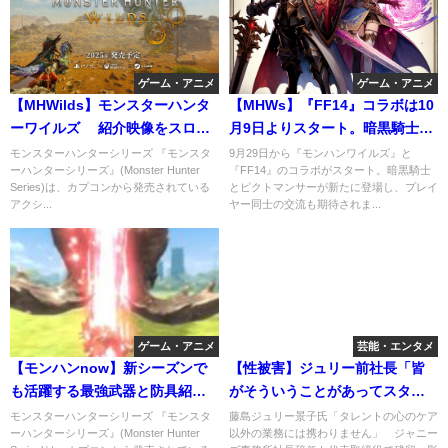
ゲーム・アニメ
ゲーム・アニメ
【MHWilds】モンスターハンタ
【MHWs】『FF14』コラボは10
ーワイルズ 紹介映像をスロー
月9日よりスタート。暗黒騎士と
再生で気づいた事
ピクトマンサーが登場！
モンスターハンターシリーズ 『モンスタ
9月29日から『モンハンワイルズ』と
ーハンターシリーズ』(Monster Hunter
『FF14』のコラボがスタート。暗黒騎士
Series)は、カプコンから発売されている
とピクトマンサーが新たに登場し、プレイ
アクシ...
ヤー同士の交流も期待されま...
ゲーム・アニメ
芸能・エンタメ
【モンハンnow】新シーズンで
【性被害】ジュリー前社長「皆
も活躍する最強武器と防具紹
がそういうことがあってスター
介！汎用狩から格上討伐まで視
になっているわけではない」
モンスターハンターシリーズ 『モンスタ
藤島ジュリー景子氏「タレントの心のケア
ーハンターシリーズ』(Monster Hunter
以外の業務には携わりません」 ジャニー
聴オススメ装備
と、認識していた。