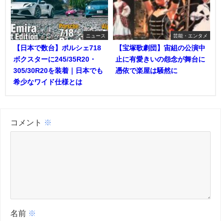
ニュース
芸能・エンタメ
【日本で数台】ポルシェ718
【宝塚歌劇団】宙組の公演中
ボクスターに245/35R20・
止に有愛きいの怨念が舞台に
305/30R20を装着｜日本でも
憑依で楽屋は騒然に
希少なワイド仕様とは
コメント
※
名前
※