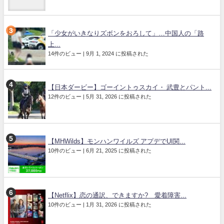
「少女がいきなりズボンをおろして」…中国人の「路
上...
14件のビュー
|
9月 1, 2024 に投稿された
【日本ダービー】ゴーイントゥスカイ・ 武豊とパント...
12件のビュー
|
5月 31, 2026 に投稿された
【MHWilds】モンハンワイルズ アプデでUI関...
10件のビュー
|
6月 21, 2025 に投稿された
【Netflix】恋の通訳、できますか? 愛着障害...
10件のビュー
|
1月 31, 2026 に投稿された