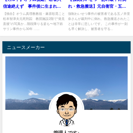
信途絶えず 事件後に生まれた
れ・救急搬送】元自衛官・五ノ
世代が半数―地下鉄サリン３０
井里奈さん
【独自】オウム真理教教祖・麻原彰晃こと
強制わいせつ事件の被害者である五ノ井里
松本智津夫元死刑囚 教団施設2階で“発見
奈さんが裁判中に倒れ、救急搬送されたこ
年
直後”の写真か…階段降りる姿も〜地下鉄
とは非常に悲しいです。 この事件が一刻
サリン事件から30年 …...
も早く解決し、被害者を守る...
ニュースメーカー
管理人です♪