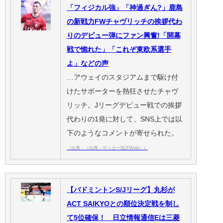
「フィジカル強」「神過ぎん?」鹿島
の新戦力FWチャヴリッチの挨拶代わ
りのデビュー弾にファン興奮!「開幕
戦で惚れた」「これぞ東欧系選手
よ」などの声
…アウェイのスタジアムまで駆け付
けたサポーターを熱狂させたチャヴ
リッチ。Jリーグデビュー戦での挨拶
代わりの1発に対して、SNS上では以
下のようなコメントが寄せられた。
（出典：（出典：サッカー批評Web））
【バドミントンS/Jリーグ】丸杉が
ACT SAIKYOとの順位決定戦を制し
て5位確保！ 日立情報通信Eは三菱