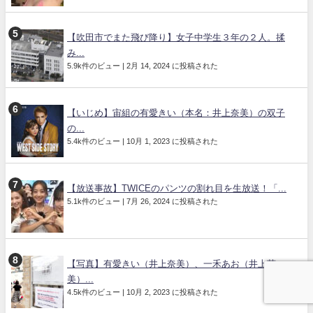
【吹田市でまた飛び降り】女子中学生３年の２人。揉
み...
5.9k件のビュー
|
2月 14, 2024 に投稿された
【いじめ】宙組の有愛きい（本名：井上奈美）の双子
の...
5.4k件のビュー
|
10月 1, 2023 に投稿された
【放送事故】TWICEのパンツの割れ目を生放送！「...
5.1k件のビュー
|
7月 26, 2024 に投稿された
【写真】有愛きい（井上奈美）、一禾あお（井上茉
美）...
4.5k件のビュー
|
10月 2, 2023 に投稿された