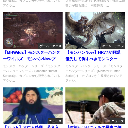
Series)は、カプコンから発売されている
ズ事務所社長辞任も代表取締役で残留…影
アクシ...
響力が残る形に 同族経営「...
ゲーム・アニメ
ゲーム・アニメ
【MHWilds】モンスターハンタ
【モンハンNow】HR77が解説
ーワイルズ モンハンNowブロ
優先して倒すべきモンスター ラ
ス双剣5−5 どこまで倒せるか検
ンキングがウケるｗ
モンスターハンターシリーズ 『モンスタ
モンスターハンターシリーズ 『モンスタ
ーハンターシリーズ』(Monster Hunter
ーハンターシリーズ』(Monster Hunter
証
Series)は、カプコンから発売されている
Series)は、カプコンから発売されている
アクシ...
アクシ...
ニュース
ニュース
【カルト】オウム後継、若者入
【強制わいせつ・あの最中に倒