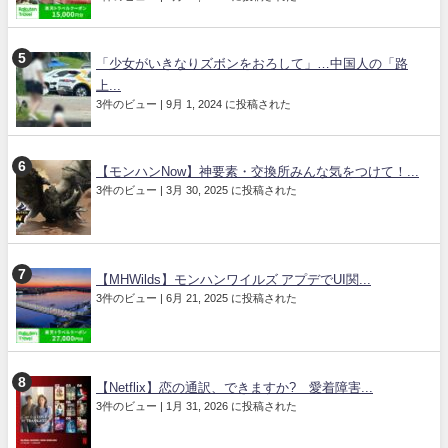
「少女がいきなりズボンをおろして」…中国人の「路
上...
3件のビュー
|
9月 1, 2024 に投稿された
【モンハンNow】神要素・交換所みんな気をつけて！...
3件のビュー
|
3月 30, 2025 に投稿された
【MHWilds】モンハンワイルズ アプデでUI関...
3件のビュー
|
6月 21, 2025 に投稿された
【Netflix】恋の通訳、できますか? 愛着障害...
3件のビュー
|
1月 31, 2026 に投稿された