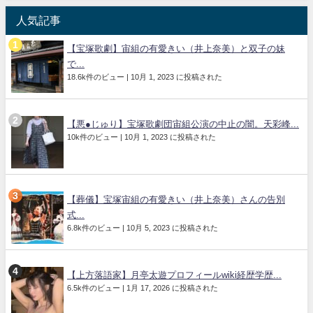
人気記事
【宝塚歌劇】宙組の有愛きい（井上奈美）と双子の妹
で...
18.6k件のビュー
|
10月 1, 2023 に投稿された
【悪●じゅり】宝塚歌劇団宙組公演の中止の闇。天彩峰...
10k件のビュー
|
10月 1, 2023 に投稿された
【葬儀】宝塚宙組の有愛きい（井上奈美）さんの告別
式...
6.8k件のビュー
|
10月 5, 2023 に投稿された
【上方落語家】月亭太遊プロフィールwiki経歴学歴...
6.5k件のビュー
|
1月 17, 2026 に投稿された