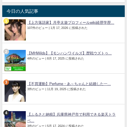
今日の人気記事
【上方落語家】月亭太遊プロフィールwiki経歴学歴...
107件のビュー
|
1月 17, 2026 に投稿された
【MHWilds】【モンハンワイルズ】歴戦ウズトゥ...
4件のビュー
|
8月 17, 2025 に投稿された
【不買運動】Perfume・あ～ちゃんと結婚した一...
3件のビュー
|
11月 19, 2025 に投稿された
【ふるさと納税】兵庫県神戸市で利用できる楽天トラ
ベ...
3件のビュー
|
5月 17, 2024 に投稿された