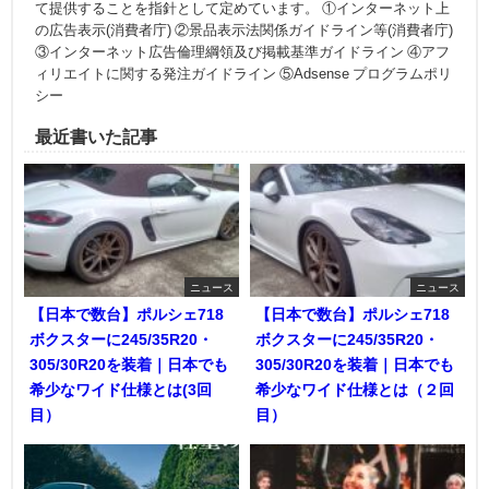
て提供することを指針として定めています。 ①インターネット上
の広告表示(消費者庁) ②景品表示法関係ガイドライン等(消費者庁)
③インターネット広告倫理綱領及び掲載基準ガイドライン ④アフ
ィリエイトに関する発注ガイドライン ⑤Adsense プログラムポリ
シー
最近書いた記事
ニュース
ニュース
【日本で数台】ポルシェ718
【日本で数台】ポルシェ718
ボクスターに245/35R20・
ボクスターに245/35R20・
305/30R20を装着｜日本でも
305/30R20を装着｜日本でも
希少なワイド仕様とは(3回
希少なワイド仕様とは（２回
目）
目）