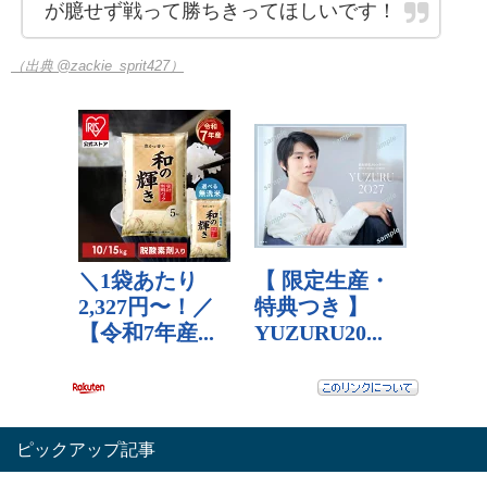
が臆せず戦って勝ちきってほしいです！
（出典 @zackie_sprit427）
ピックアップ記事