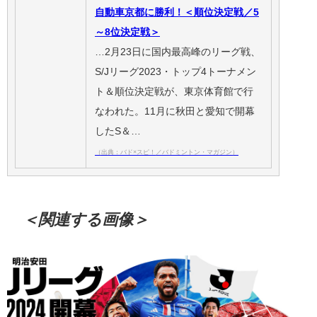
自動車京都に勝利！＜順位決定戦／5
～8位決定戦＞
…2月23日に国内最高峰のリーグ戦、
S/Jリーグ2023・トップ4トーナメン
ト＆順位決定戦が、東京体育館で行
なわれた。11月に秋田と愛知で開幕
したS＆…
（出典：バド×スピ！／バドミントン・マガジン）
＜関連する画像＞