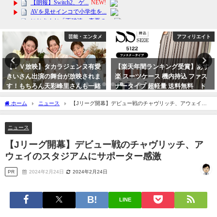
アフィリエイト
アフィリエイト
【楽天年間ランキング受賞】あす
2024年ストロング2初解禁 ケノン
楽 スーツケース 機内持込 ファス
公式 脱毛器 ランキング3741日1位
ナータイプ 超軽量 送料無料 ト
※レビュ-17万件 日本製 最新バー
ラベル
ジョン 美顔器 家庭用 ムダ毛 ヒゲ
ホーム
ニュース
【Jリーグ開幕】デビュー戦のチャヴリッチ、アウェイの
ボディ
2024年4月4日
スタジアムにサポーター感激
2024年4月12日
ニュース
【Jリーグ開幕】デビュー戦のチャヴリッチ、ア
ウェイのスタジアムにサポーター感激
PR
2024年2月24日
2024年2月24日
LINE