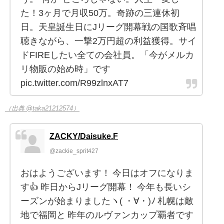
た！3ヶ月で月収50万。奇跡の三連休初
日。天皇誕生日にJリーグ開幕戦の国歌斉唱
聴きながら、一撃2万円超の利益獲得。サイ
ドFIREしたい全ての会社員。「今がメルカ
リ物販の始め時」です
pic.twitter.com/R99zlnxAT7
（出典 @taka21212574）
ZACKY/Daisuke.F
@zackie_sprit427
おはようございます！ 今日はオフになりま
す👍 昨日からJリーグ開幕！ 今年も長いシ
ーズンが始まりましたヽ( ・∀・)ﾉ 札幌は敵
地で福岡と 昨年のルヴァンカップ覇者です