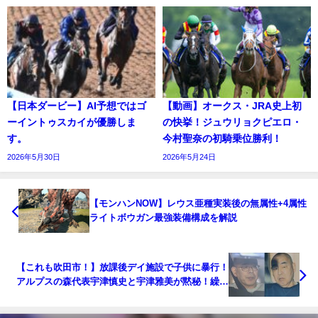
【日本ダービー】AI予想ではゴ
【動画】オークス・JRA史上初
ーイントゥスカイが優勝しま
の快挙！ジュウリョクピエロ・
す。
今村聖奈の初騎乗位勝利！
2026年5月30日
2026年5月24日
【モンハンNOW】レウス亜種実装後の無属性+4属性
ライトボウガン最強装備構成を解説
【これも吹田市！】放課後デイ施設で子供に暴行！
アルプスの森代表宇津慎史と宇津雅美が黙秘！繰り
返される欲求の捌け口犠牲