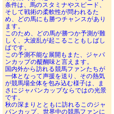
条件は、馬のスタミナやスピード、
そして戦術の柔軟性が問われるた
め、どの馬にも勝つチャンスがあり
ます。
このため、どの馬が勝つか予測が難
しく、大波乱が起こることもしばし
ばです。
この予測不能な展開もまた、ジャパ
ンカップの醍醐味と言えます。
国内外から訪れる競馬ファンたちが
一体となって声援を送り、その熱気
が競馬場全体を包み込む様子は、ま
さにジャパンカップならではの光景
です。
秋の深まりとともに訪れるこのジャ
パンカップ、世界中の競馬ファンに