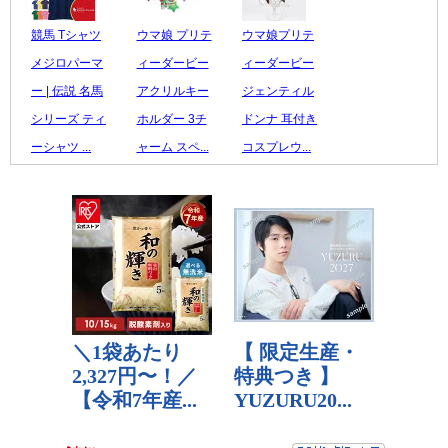
競馬 Tシャツ
ウマ娘 プリテ
ウマ娘プリテ
メジロパーマ
ィーダービー
ィーダービー
ー | 伝説 名馬
アクリルキー
ジェンティル
シリーズ ティ
ホルダー 3チ
ドンナ 耳付き
ーシャツ ...
ャーム スペ...
コスプレウ...
3,520 円
1,539 円
5,595 円
レビュー数：0
レビュー数：0
レビュー数：0