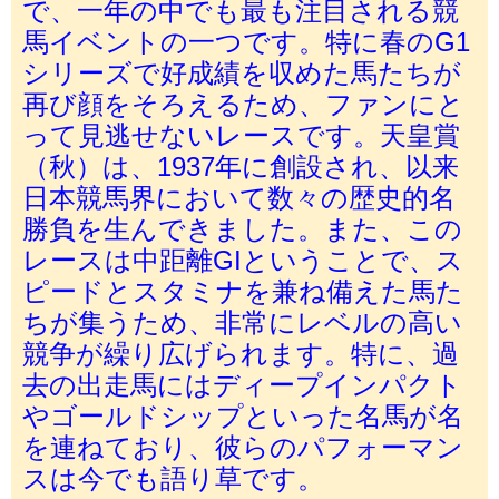
で、一年の中でも最も注目される競
馬イベントの一つです。特に春のG1
シリーズで好成績を収めた馬たちが
再び顔をそろえるため、ファンにと
って見逃せないレースです。天皇賞
（秋）は、1937年に創設され、以来
日本競馬界において数々の歴史的名
勝負を生んできました。また、この
レースは中距離GIということで、ス
ピードとスタミナを兼ね備えた馬た
ちが集うため、非常にレベルの高い
競争が繰り広げられます。特に、過
去の出走馬にはディープインパクト
やゴールドシップといった名馬が名
を連ねており、彼らのパフォーマン
スは今でも語り草です。