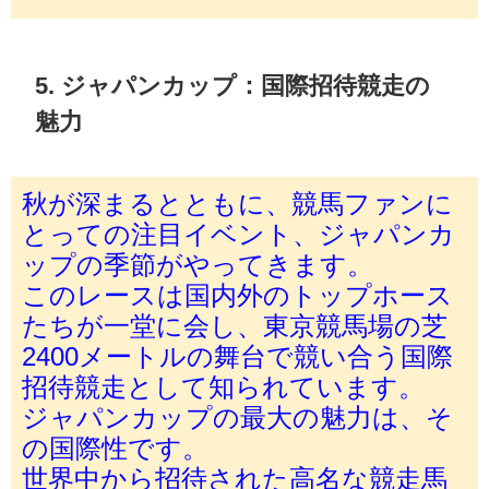
5. ジャパンカップ：国際招待競走の
魅力
秋が深まるとともに、競馬ファンに
とっての注目イベント、ジャパンカ
ップの季節がやってきます。
このレースは国内外のトップホース
たちが一堂に会し、東京競馬場の芝
2400メートルの舞台で競い合う国際
招待競走として知られています。
ジャパンカップの最大の魅力は、そ
の国際性です。
世界中から招待された高名な競走馬