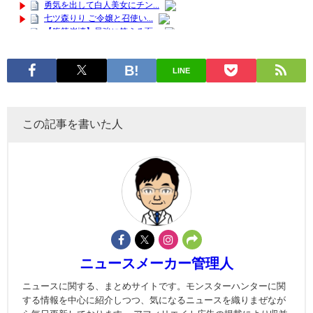
LINE
この記事を書いた人
ニュースメーカー管理人
ニュースに関する、まとめサイトです。モンスターハンターに関
する情報を中心に紹介しつつ、気になるニュースを織りまぜなが