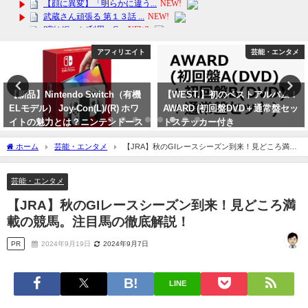
芸能・エンタメ
アフィリエイト
【WEST.】初のベストアルバム！
【楽天1位】 2足分セット 靴紐 結
AWARD (初回盤DVD＋通常盤セッ
ばない 靴ひも シューレース ゴム
トステッカー付き
伸びる靴紐 ストレッチ ハイカッ
ト スニーカー コンバース マグネ
2024年2月4日
ホーム
芸能・エンタメ
【JRA】秋のGIレースシーズン到来！見どころ満載
ット 磁石 カプセル バックル
の競馬。注目馬の徹底解説！
2024年4月17日
芸能・エンタメ
【JRA】秋のGIレースシーズン到来！見どころ満
載の競馬。注目馬の徹底解説！
PR
2024年9月19日
2024年9月7日
LINE