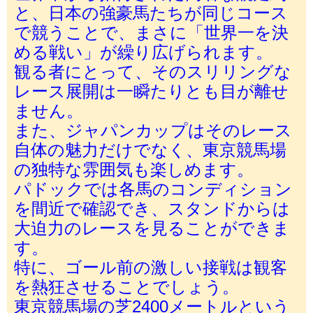
と、日本の強豪馬たちが同じコース
で競うことで、まさに「世界一を決
める戦い」が繰り広げられます。
観る者にとって、そのスリリングな
レース展開は一瞬たりとも目が離せ
ません。
また、ジャパンカップはそのレース
自体の魅力だけでなく、東京競馬場
の独特な雰囲気も楽しめます。
パドックでは各馬のコンディション
を間近で確認でき、スタンドからは
大迫力のレースを見ることができま
す。
特に、ゴール前の激しい接戦は観客
を熱狂させることでしょう。
東京競馬場の芝2400メートルという