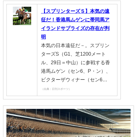
【スプリンターズＳ】本気の遠
征だ！香港馬ムゲンに帯同馬ア
イランドサプライズの存在が判
明
本気の日本遠征だ－。スプリン
ターズS（G1、芝1200メート
ル、29日＝中山）に参戦する香
港馬ムゲン（セン6、P・ン）、
ビクターザウィナー（セン6…
（出典：日刊スポーツ）