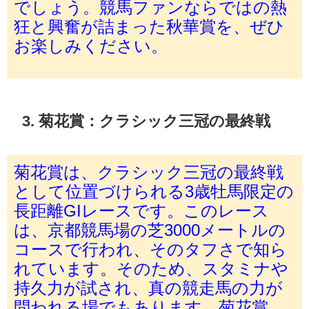
でしょう。競馬ファンならではの熱
狂と興奮が詰まった秋華賞を、ぜひ
お楽しみください。
3. 菊花賞：クラシック三冠の最終戦
菊花賞は、クラシック三冠の最終戦
として位置づけられる3歳牡馬限定の
長距離GIレースです。このレース
は、京都競馬場の芝3000メートルの
コースで行われ、そのタフさで知ら
れています。そのため、スタミナや
持久力が試され、真の競走馬の力が
問われる場でもあります。菊花賞