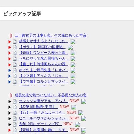
ピックアップ記事