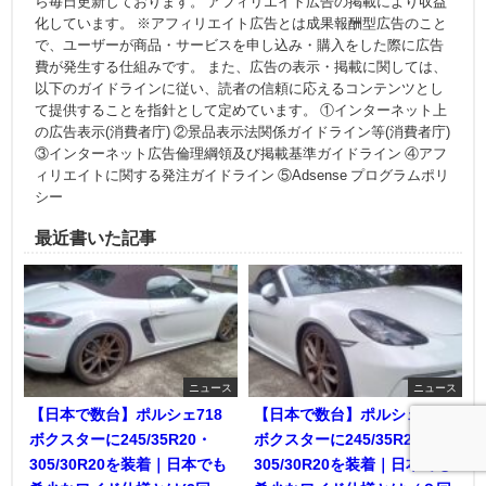
ら毎日更新しております。 アフィリエイト広告の掲載により収益
化しています。 ※アフィリエイト広告とは成果報酬型広告のこと
で、ユーザーが商品・サービスを申し込み・購入をした際に広告
費が発生する仕組みです。 また、広告の表示・掲載に関しては、
以下のガイドラインに従い、読者の信頼に応えるコンテンツとし
て提供することを指針として定めています。 ①インターネット上
の広告表示(消費者庁) ②景品表示法関係ガイドライン等(消費者庁)
③インターネット広告倫理綱領及び掲載基準ガイドライン ④アフ
ィリエイトに関する発注ガイドライン ⑤Adsense プログラムポリ
シー
最近書いた記事
ニュース
ニュース
【日本で数台】ポルシェ718
【日本で数台】ポルシェ718
ボクスターに245/35R20・
ボクスターに245/35R20・
305/30R20を装着｜日本でも
305/30R20を装着｜日本でも