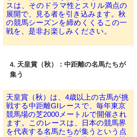
スは、そのドラマ性とスリル満点の
展開で、見る者を引き込みます。秋
の競馬シーズンを締めくくるこの一
戦を、是非お楽しみください。
4. 天皇賞（秋）：中距離の名馬たちが
集う
天皇賞（秋）は、4歳以上の古馬が挑
戦する中距離GIレースで、毎年東京
競馬場の芝2000メートルで開催され
ます。このレースは、日本の競馬界
を代表する名馬たちが集うという点