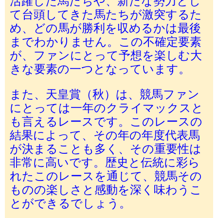
活躍した馬たちや、新たな勢力とし
て台頭してきた馬たちが激突するた
め、どの馬が勝利を収めるかは最後
までわかりません。この不確定要素
が、ファンにとって予想を楽しむ大
きな要素の一つとなっています。
また、天皇賞（秋）は、競馬ファン
にとっては一年のクライマックスと
も言えるレースです。このレースの
結果によって、その年の年度代表馬
が決まることも多く、その重要性は
非常に高いです。歴史と伝統に彩ら
れたこのレースを通じて、競馬その
ものの楽しさと感動を深く味わうこ
とができるでしょう。