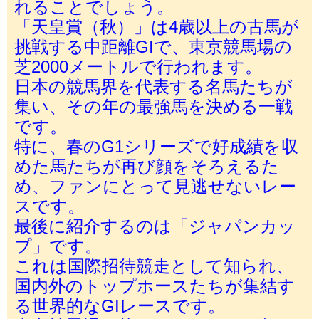
れることでしょう。
「天皇賞（秋）」は4歳以上の古馬が
挑戦する中距離GIで、東京競馬場の
芝2000メートルで行われます。
日本の競馬界を代表する名馬たちが
集い、その年の最強馬を決める一戦
です。
特に、春のG1シリーズで好成績を収
めた馬たちが再び顔をそろえるた
め、ファンにとって見逃せないレー
スです。
最後に紹介するのは「ジャパンカッ
プ」です。
これは国際招待競走として知られ、
国内外のトップホースたちが集結す
る世界的なGIレースです。