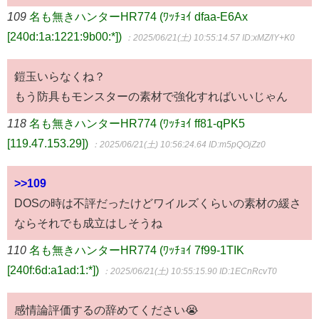
109
名も無きハンターHR774 (ﾜｯﾁｮｲ dfaa-E6Ax
[240d:1a:1221:9b00:*])
：2025/06/21(土) 10:55:14.57
ID:xMZ/lY+K0
鎧玉いらなくね？
もう防具もモンスターの素材で強化すればいいじゃん
118
名も無きハンターHR774 (ﾜｯﾁｮｲ ff81-qPK5
[119.47.153.29])
：2025/06/21(土) 10:56:24.64
ID:m5pQOjZz0
>>109
DOSの時は不評だったけどワイルズくらいの素材の緩さ
ならそれでも成立はしそうね
110
名も無きハンターHR774 (ﾜｯﾁｮｲ 7f99-1TIK
[240f:6d:a1ad:1:*])
：2025/06/21(土) 10:55:15.90
ID:1ECnRcvT0
感情論評価するの辞めてください😭