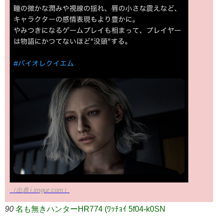
（出典 i.imgur.com）
90
名も無きハンターHR774 (ﾜｯﾁｮｲ 5f04-k0SN