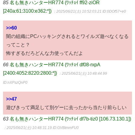
85
名も無きハンターHR774 (ﾜｯﾁｮｲ ff92-ziOR
[240a:61:3100:e362:*])
：2025/06/21(土) 10:52:03.21
ID:0DOf57+e0
>>60
闇の組織にPCハッキングされるとワイルズ遊べなくなる
ってこと？
怖すぎるだろどんな力使ってんだよ
66
名も無きハンターHR774 (ﾜｯﾁｮｲ df08-rxpA
[2400:4052:8220:2800:*])
：2025/06/21(土) 10:48:44.99
ID:nXPszQnP0
>>47
遊びきって満足して別ゲーに去ったから当たり前らしい
63
名も無きハンターHR774 (ﾜｯﾁｮｲ df7b-tiz0 [106.73.130.1])
：2025/06/21(土) 10:48:31.19
ID:GVBtmmFU0