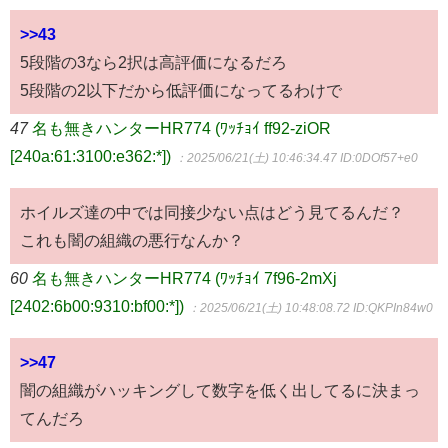
>>43
5段階の3なら2択は高評価になるだろ
5段階の2以下だから低評価になってるわけで
47
名も無きハンターHR774 (ﾜｯﾁｮｲ ff92-ziOR
[240a:61:3100:e362:*])
：2025/06/21(土) 10:46:34.47
ID:0DOf57+e0
ホイルズ達の中では同接少ない点はどう見てるんだ？
これも闇の組織の悪行なんか？
60
名も無きハンターHR774 (ﾜｯﾁｮｲ 7f96-2mXj
[2402:6b00:9310:bf00:*])
：2025/06/21(土) 10:48:08.72
ID:QKPIn84w0
>>47
闇の組織がハッキングして数字を低く出してるに決まっ
てんだろ