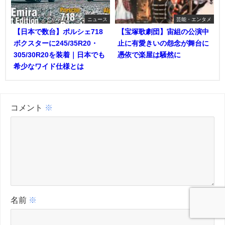
ニュース
芸能・エンタメ
【日本で数台】ポルシェ718
【宝塚歌劇団】宙組の公演中
ボクスターに245/35R20・
止に有愛きいの怨念が舞台に
305/30R20を装着｜日本でも
憑依で楽屋は騒然に
希少なワイド仕様とは
コメント
※
名前
※