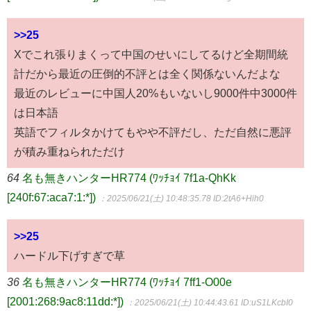
>>25
Xでこれ張りまくって中国のせいにしてるけど全期間統
計だから最近の圧倒的不評とは全く関係ないんだよな
最近のレビューに中国人20%もいないし9000件中3000件
は日本語
英語でフィルタかけてもやや不評だし、ただ自然に悪評
が積み重ねられただけ
64
名も無きハンターHR774 (ﾜｯﾁｮｲ 7f1a-QhKk
[240f:67:aca7:1:*])
：2025/06/21(土) 10:48:35.78
ID:2tA6+Hih0
>>25
ハードル下げすぎで草
36
名も無きハンターHR774 (ﾜｯﾁｮｲ 7ff1-O00e
[2001:268:9ac8:11dd:*])
：2025/06/21(土) 10:44:43.61
ID:uS1LKcbI0