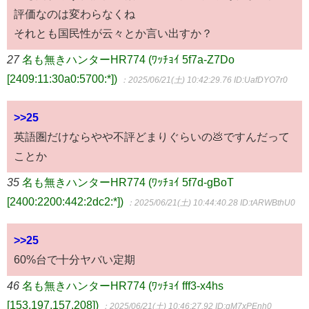
評価なのは変わらなくね
それとも国民性が云々とか言い出すか？
27
名も無きハンターHR774 (ﾜｯﾁｮｲ 5f7a-Z7Do
[2409:11:30a0:5700:*])
：2025/06/21(土) 10:42:29.76
ID:UafDYO7r0
>>25
英語圏だけならやや不評どまりぐらいの💩ですんだって
ことか
35
名も無きハンターHR774 (ﾜｯﾁｮｲ 5f7d-gBoT
[2400:2200:442:2dc2:*])
：2025/06/21(土) 10:44:40.28
ID:tARWBthU0
>>25
60%台で十分ヤバい定期
46
名も無きハンターHR774 (ﾜｯﾁｮｲ fff3-x4hs
[153.197.157.208])
：2025/06/21(土) 10:46:27.92
ID:gM7xPEnh0