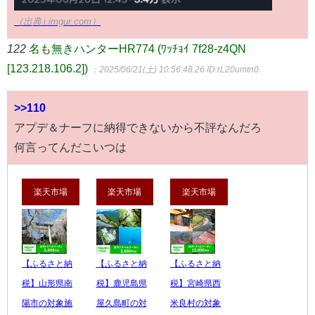
（出典 i.imgur.com）
122
名も無きハンターHR774 (ﾜｯﾁｮｲ 7f28-z4QN
[123.218.106.2])
：2025/06/21(土) 10:56:48.26
ID:rL20umtn0
>>110
アプデ＆ナーフに納得できないから不評なんだろ
何言ってんだこいつは
楽天市場
楽天市場
楽天市場
【ふるさと納
【ふるさと納
【ふるさと納
税】山形県南
税】鹿児島県
税】宮崎県西
陽市の対象施
屋久島町の対
米良村の対象