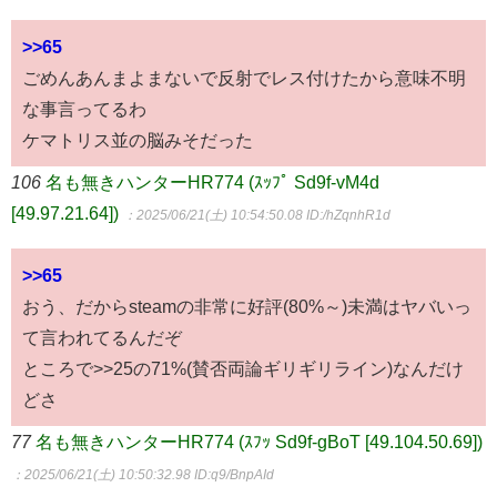
>>65
ごめんあんまよまないで反射でレス付けたから意味不明
な事言ってるわ
ケマトリス並の脳みそだった
106
名も無きハンターHR774 (ｽｯﾌﾟ Sd9f-vM4d
[49.97.21.64])
：2025/06/21(土) 10:54:50.08
ID:/hZqnhR1d
>>65
おう、だからsteamの非常に好評(80%～)未満はヤバいっ
て言われてるんだぞ
ところで>>25の71%(賛否両論ギリギリライン)なんだけ
どさ
77
名も無きハンターHR774 (ｽﾌｯ Sd9f-gBoT [49.104.50.69])
：2025/06/21(土) 10:50:32.98
ID:q9/BnpAId