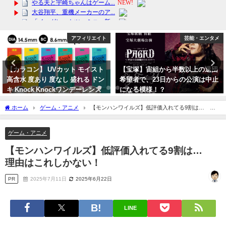
アフィリエイト
芸能・エンタメ
【カラコン】 UVカット モイスト
【宝塚】宙組から半数以上の退団
高含水 度あり 度なし 盛れる ドン
希望者で、23日からの公演は中止
キ Knock Knockワンデーレンズ
になる模様！？
の魅力とは？
2023年10月13日
ホーム
ゲーム・アニメ
【モンハンワイルズ】低評価入れてる9割は… 理
2024年3月26日
由はこれしかない！
ゲーム・アニメ
【モンハンワイルズ】低評価入れてる9割は…
理由はこれしかない！
PR
2025年7月11日
2025年6月22日
LINE