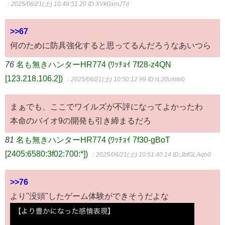
：2025/06/21(土) 10:49:51.20
ID:XVkGxmJTd
>>67
何のために防具強化すると思ってるんだろうなあいつら
76
名も無きハンターHR774 (ﾜｯﾁｮｲ 7f28-z4QN
[123.218.106.2])
：2025/06/21(土) 10:50:12.99
ID:rL20umtn0
まぁでも、ここでワイルズが不評になってよかったわ
本命のバイオ9の開発も引き締まるだろ
81
名も無きハンターHR774 (ﾜｯﾁｮｲ 7f30-gBoT
[2405:6580:3f02:700:*])
：2025/06/21(土) 10:51:40.14
ID:JbfGLAqh0
>>76
より"没頭"したゲーム体験ができそうだよな