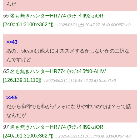
んだ
55
名も無きハンターHR774 (ﾜｯﾁｮｲ ff92-ziOR
[240a:61:3100:e362:*])
：2025/06/21(土) 10:47:27.16
ID:0DOf57+e0
>>43
あの、steamは他人にオススメするかしないかの二択な
んですけど...
65
名も無きハンターHR774 (ﾜｯﾁｮｲ 5fd0-AHV/
[126.139.11.110])
：2025/06/21(土) 10:48:42.22
ID:Saxn7Ioi0
>>55
だから👍👎でも👍がデフォになりやすいのでは？って話
なんだが
97
名も無きハンターHR774 (ﾜｯﾁｮｲ ff92-ziOR
[240a:61:3100:e362:*])
：2025/06/21(土) 10:53:40.80
ID:0DOf57+e0