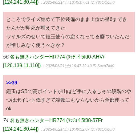
[124.241.80.44])
：2025/06/21(土) 10:45:07.61
ID:Y8cQQgui0
ところでライズ始めて下位装備のまま上位の星6までき
たんだが即死が増えてきた
ワイルズのせいで鎧玉使うの怠くなってる癖ついたんだ
が惜しみなく使うべきか？
56
名も無きハンターHR774 (ﾜｯﾁｮｲ 5fd0-AHV/
[126.139.11.110])
：2025/06/21(土) 10:47:32.40
ID:Saxn7Ioi0
>>39
鎧玉はSBで高ポイントが山ほど手に入るしその段階のや
つはポイント低すぎて端数にもならないから全部使って
ok
74
名も無きハンターHR774 (ﾜｯﾁｮｲ 5f38-57Fr
[124.241.80.44])
：2025/06/21(土) 10:49:52.07
ID:Y8cQQgui0