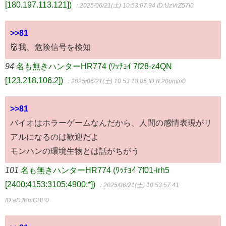
[180.197.113.121])
：2025/06/21(土) 10:53:07.94
ID:UzVrZ57I0
>>81
👹我、危険信号を検知
94
名も無きハンターHR774 (ﾜｯﾁｮｲ 7f28-z4QN
[123.218.106.2])
：2025/06/21(土) 10:53:18.05
ID:rL20umtn0
>>81
バイオはホラーゲームなんだから、人間の感情表現がリ
アルになるのは歓迎だよ
モンハンの環境生物とは話がちがう
101
名も無きハンターHR774 (ﾜｯﾁｮｲ 7f01-irh5
[2400:4153:3105:4900:*])
：2025/06/21(土) 10:53:57.41
ID:aDJBmOBP0