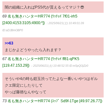
闇の組織に入ればPS5代が貰えるってマジ？😎
69
名も無きハンターHR774 (ﾜｯﾁｮｲ 7f01-irh5
[2400:4153:3105:4900:*])
：2025/06/21(土) 10:49:01.09
ID:aDJBmOBP0
>>63
まじかよどうやったら入れます？
67
名も無きハンターHR774 (ﾜｯﾁｮｲ ff81-qPK5
[119.47.153.29])
：2025/06/21(土) 10:48:52.55
ID:m5pQOjZz0
そういや4の時も鎧玉渋ってたよな一番いいやつはギル
クエ限定にしたりして
やっぱ藤徳なんやなって
73
名も無きハンターHR774 (ｽｯﾌﾟ Sd9f-1Tge [49.97.26.77])