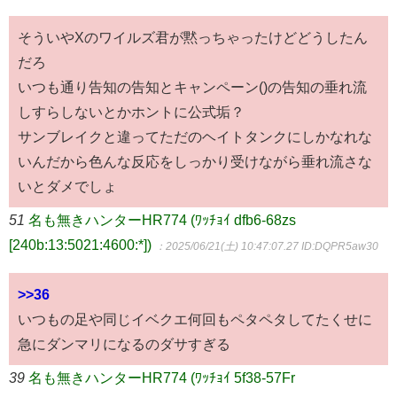
そういやXのワイルズ君が黙っちゃったけどどうしたん
だろ
いつも通り告知の告知とキャンペーン()の告知の垂れ流
しすらしないとかホントに公式垢？
サンブレイクと違ってただのヘイトタンクにしかなれな
いんだから色んな反応をしっかり受けながら垂れ流さな
いとダメでしょ
51
名も無きハンターHR774 (ﾜｯﾁｮｲ dfb6-68zs
[240b:13:5021:4600:*])
：2025/06/21(土) 10:47:07.27
ID:DQPR5aw30
>>36
いつもの足や同じイベクエ何回もペタペタしてたくせに
急にダンマリになるのダサすぎる
39
名も無きハンターHR774 (ﾜｯﾁｮｲ 5f38-57Fr