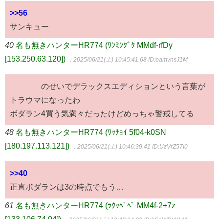
>>56
サンキュー
40
名も無きハンターHR774 (ﾜﾝﾐﾝｸﾞｸ MMdf-rfDy
[153.250.63.120])
：2025/06/21(土) 10:45:41.68
ID:oamvnsJ1M
のせいでデラックスエディションという言葉が
トラウマになったわ
ボダラン4買う気満々だったけどめっちゃ警戒してる
48
名も無きハンターHR774 (ﾜｯﾁｮｲ 5f04-k0SN
[180.197.113.121])
：2025/06/21(土) 10:46:39.41
ID:UzVrZ57I0
>>40
正直ボダランは3の時点でもう…
61
名も無きハンターHR774 (ﾗｸｯﾍﾟﾍﾟ MM4f-2+7z
[133.106.74.94])