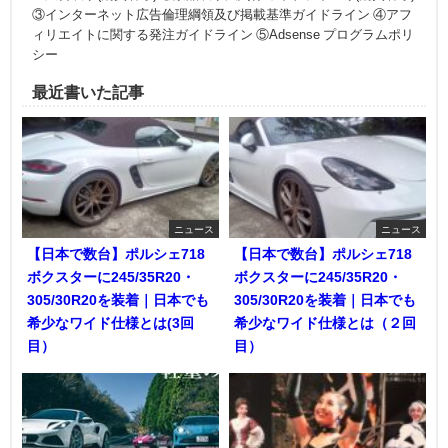
③インターネット広告倫理綱領及び掲載基準ガイドライン ④アフ
ィリエイトに関する発注ガイドライン ⑤Adsense プログラムポリ
シー
最近書いた記事
ニュース
ニュース
【日本で数台】ポルシェ718
【日本で数台】ポルシェ718
ボクスターに245/35R20・
ボクスターに245/35R20・
305/30R20を装着｜日本でも
305/30R20を装着｜日本でも
希少なワイド仕様とは(3回
希少なワイド仕様とは（２回
目）
目）