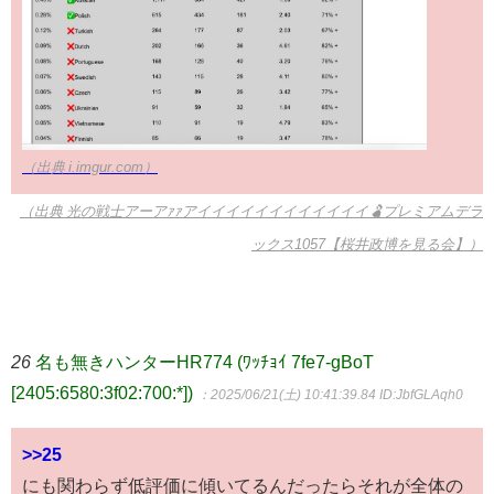
（出典 i.imgur.com）
（出典 光の戦士アーアｧｧアイイイイイイイイイイイイ🫃プレミアムデラ
ックス1057【桜井政博を見る会】）
26
名も無きハンターHR774 (ﾜｯﾁｮｲ 7fe7-gBoT
[2405:6580:3f02:700:*])
：2025/06/21(土) 10:41:39.84
ID:JbfGLAqh0
>>25
にも関わらず低評価に傾いてるんだったらそれが全体の