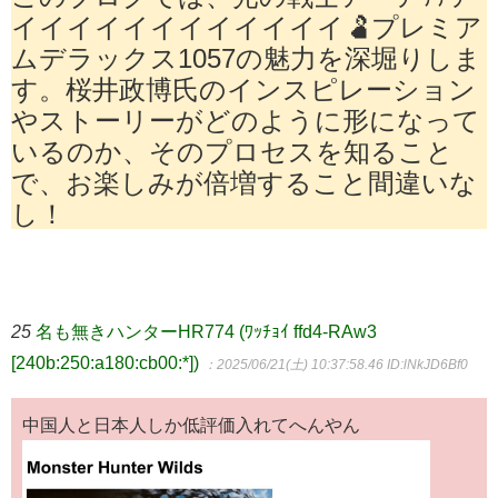
イイイイイイイイイイイイ🫃プレミア
ムデラックス1057の魅力を深堀りしま
す。桜井政博氏のインスピレーション
やストーリーがどのように形になって
いるのか、そのプロセスを知ること
で、お楽しみが倍増すること間違いな
し！
25
名も無きハンターHR774 (ﾜｯﾁｮｲ ffd4-RAw3
[240b:250:a180:cb00:*])
：2025/06/21(土) 10:37:58.46
ID:lNkJD6Bf0
中国人と日本人しか低評価入れてへんやん