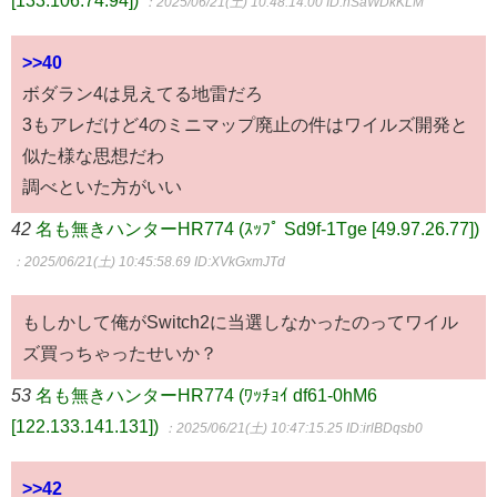
：2025/06/21(土) 10:48:14.00
ID:hSaWDkKLM
>>40
ボダラン4は見えてる地雷だろ
3もアレだけど4のミニマップ廃止の件はワイルズ開発と
似た様な思想だわ
調べといた方がいい
42
名も無きハンターHR774 (ｽｯﾌﾟ Sd9f-1Tge [49.97.26.77])
：2025/06/21(土) 10:45:58.69
ID:XVkGxmJTd
もしかして俺がSwitch2に当選しなかったのってワイル
ズ買っちゃったせいか？
53
名も無きハンターHR774 (ﾜｯﾁｮｲ df61-0hM6
[122.133.141.131])
：2025/06/21(土) 10:47:15.25
ID:irlBDqsb0
>>42