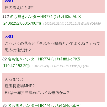
>>81
唇の震えにも3年
112
名も無きハンターHR774 (ﾜｯﾁｮｲ ff3d-AbfX
[240b:252:860:5700:*])
：2025/06/21(土) 10:55:19.33
ID:s86YQ19G0
>>81
こういうの見ると「それもう映画とかでよくね？」って
思うの俺だけ？
82
名も無きハンターHR774 (ﾜｯﾁｮｲ ff81-qPK5
[119.47.153.29])
：2025/06/21(土) 10:51:43.87
ID:m5pQOjZz0
んっまてよ
鎧玉初登場MHP2
P2は一瀬担当流石にホイル思考か...？
95
名も無きハンターHR774 (ﾜｯﾁｮｲ 5f4d-gDRf