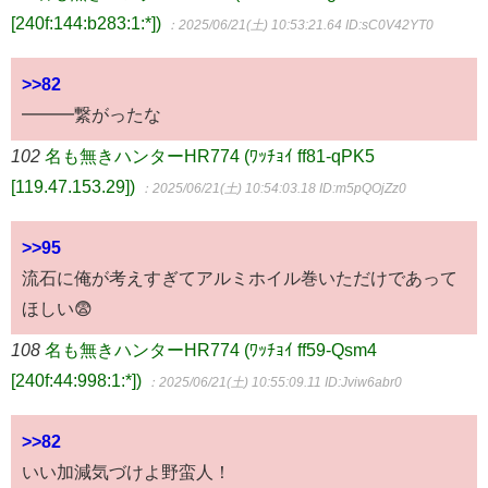
[240f:144:b283:1:*])
：2025/06/21(土) 10:53:21.64
ID:sC0V42YT0
>>82
━━━繋がったな
102
名も無きハンターHR774 (ﾜｯﾁｮｲ ff81-qPK5
[119.47.153.29])
：2025/06/21(土) 10:54:03.18
ID:m5pQOjZz0
>>95
流石に俺が考えすぎてアルミホイル巻いただけであって
ほしい😨
108
名も無きハンターHR774 (ﾜｯﾁｮｲ ff59-Qsm4
[240f:44:998:1:*])
：2025/06/21(土) 10:55:09.11
ID:Jviw6abr0
>>82
いい加減気づけよ野蛮人！