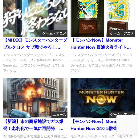
ゲーム・アニメ
ゲーム・アニメ
【MHXX】モンスターハンターダ
【モンハンNow】Monster
ブルクロス サブ垢でやる！
Hunter Now 貫通火炎ライトボ
switch版
ウガン装備がウケるｗ
モンスターハンターシリーズ 『モンスタ
モンスターハンターシリーズ 『モンスタ
ーハンターシリーズ』(Monster Hunter
ーハンターシリーズ』(Monster Hunter
Series)は、カプコンから発売されている
Series)は、カプコンから発売されている
アクシ...
アクシ...
ニュース
ゲーム・アニメ
【新潟】市の商業施設でガス爆
【モンハンNow】Monster
発！老朽化で一気に再開発 地
Hunter Now G10-5散弾7発の威
上げ屋か？ 2人けが
力がバグすぎ全破壊
新潟市の商業ビルで発生したガス爆発によ
モンスターハンターシリーズ 『モンスタ