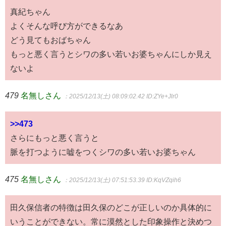
真紀ちゃん
よくそんな呼び方ができるなあ
どう見てもおばちゃん
もっと悪く言うとシワの多い若いお婆ちゃんにしか見え
ないよ
479
名無しさん
：2025/12/13(土) 08:09:02.42
ID:ZYe+Jlr0
>>473
さらにもっと悪く言うと
脈を打つように嘘をつくシワの多い若いお婆ちゃん
475
名無しさん
：2025/12/13(土) 07:51:53.39
ID:KqVZqih6
田久保信者の特徴は田久保のどこが正しいのか具体的に
いうことができない。常に漠然とした印象操作と決めつ