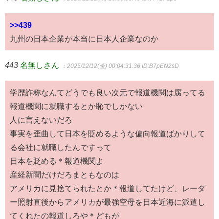
>>439
九州の日本企業が本当に日本人企業なのか
443
名無しさん
：2025/12/12(金) 00:04:31.36
ID:B7pEN2sD
学歴詐称なんてどうでも良い次元で報道機関は腐ってる
報道機関に就職するとか恥でしかない
人に言えないだろ
事実を歪曲して日本を貶めるような偏向報道ばかりして
る会社に就職したんですって
日本を貶める＊報道機関よ
産経新聞だけだろまともなのは
アメリカに見捨てられたとか＊報道してたけど、レーダ
ー照射直後からアメリカが最強空母を日本近海に派遣し
てくれたの報道しろや＊どもが