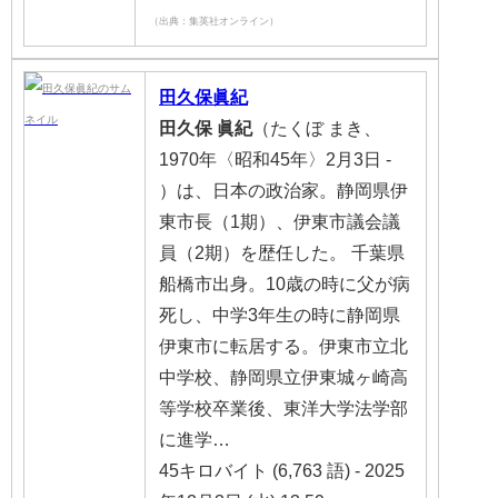
（出典：集英社オンライン）
田久保
眞紀
田久保
眞紀
（たくぼ まき、
1970年〈昭和45年〉2月3日 -
）は、日本の政治家。静岡県伊
東市長（1期）、伊東市議会議
員（2期）を歴任した。 千葉県
船橋市出身。10歳の時に父が病
死し、中学3年生の時に静岡県
伊東市に転居する。伊東市立北
中学校、静岡県立伊東城ヶ崎高
等学校卒業後、東洋大学法学部
に進学…
45キロバイト (6,763 語) - 2025