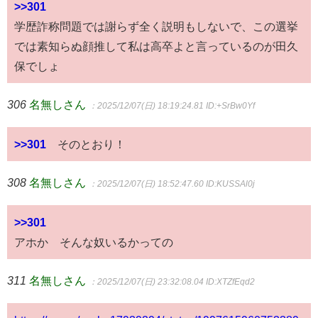
>>301
学歴詐称問題では謝らず全く説明もしないで、この選挙
では素知らぬ顔推して私は高卒よと言っているのが田久
保でしょ
306
名無しさん
：2025/12/07(日) 18:19:24.81
ID:+SrBw0Yf
>>301
そのとおり！
308
名無しさん
：2025/12/07(日) 18:52:47.60
ID:KUSSAl0j
>>301
アホか そんな奴いるかっての
311
名無しさん
：2025/12/07(日) 23:32:08.04
ID:XTZfEqd2