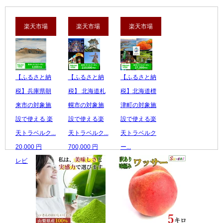
楽天市場
楽天市場
楽天市場
【ふるさと納
【ふるさと納
【ふるさと納
税】兵庫県朝
税】 北海道札
税】北海道標
来市の対象施
幌市の対象施
津町の対象施
設で使える 楽
設で使える楽
設で使える楽
天トラベルク...
天トラベルク...
天トラベルク
20,000 円
700,000 円
ー...
レビュー数：0
レビュー数：0
90,000 円
レビュー数：0