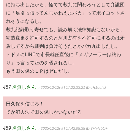
に持ち出したから、慌てて裁判に関わろうとして弁護団
に「足引っ張ってんじゃねえよバカ」ってボイコットさ
れそうになるし。
裁判記録取り寄せても、読み解く法律知識もないから、
宅造変更を許可するのと河川占有を不許可にするのは矛
盾してるから裁判は負けそうだとかバカ丸出しだし。
トドメにLINEで市長就任直後に「メガソーラーは終わ
り」っ言ってたのを晒されるし。
もう田久保のＬＰはゼロだし。
457
名無しさん
：2025/12/12(金) 17:22:33.21
ID:qH1qqlvJ
田久保を信じろ！
てか消去法で田久保しかいないだろ
459
名無しさん
：2025/12/12(金) 17:42:08.38
ID:3+h4cbO+