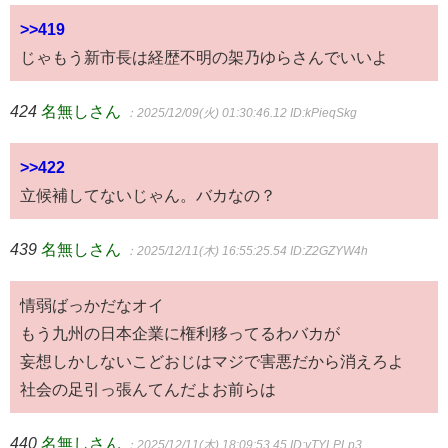
>>419
じゃもう新市長は経歴不明の架乃ゆらさんでいいよ
424
名無しさん
：2025/12/09(火) 01:30:46.12
ID:kPieqSkg
>>422
立候補してないじゃん。バカなの？
439
名無しさん
：2025/12/11(木) 16:55:25.54
ID:Z2GZYW4h
情弱ばっかだなオイ
もう九州の日本企業に権利移ってるわバカが
妄想しかしないこどおじはマジで害悪だから消えろよ
社会の足引っ張んてんだよお前らは
440
名無しさん
：2025/12/11(木) 18:09:53.45
ID:vTYLPLp3