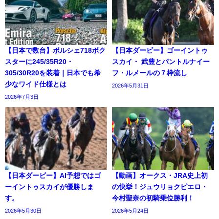
【日本で数台】ポルシェ718ボク
【日本ダービー】ゴーイントゥ
スターに245/35R20・
スカイ・ 武豊とパントルナイー
305/30R20を装着｜日本でも希
フ・ルメールの７枠流し
少なワイド仕様とは
2026年5月31日
2026年7月3日
【日本ダービー】AI予想ではゴ
【動画】オークス・JRA史上初
ーイントゥスカイが優勝しま
の快挙！ジュウリョクピエロ・
す。
今村聖奈の初騎乗位勝利！
2026年5月30日
2026年5月24日