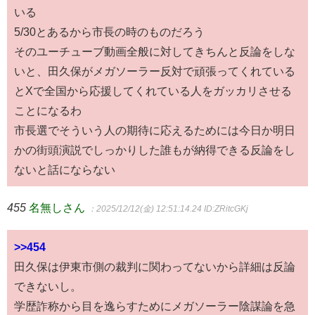
いる
5/30とあるから市長の時のものだろう
そのユーチューブ動画全般に対してきちんと反論をしな
いと、田久保がメガソーラー反対で頑張ってくれている
とXで全国から応援してくれている人をガッカリさせる
ことになるわ
市長選でそういう人の期待に応えるためには今日か明日
かの街頭演説でしっかりした誰もが納得できる反論をし
ないと話にならない
455
名無しさん
：2025/12/12(金) 12:51:14.24
ID:ZRitcGKj
>>454
田久保は伊東市側の裁判に関わってないから詳細は反論
できないし。
学歴詐称から目を逸らすためにメガソーラー陰謀論を急