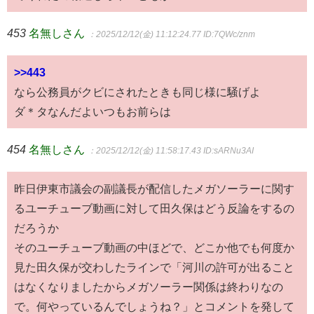
453
名無しさん
：2025/12/12(金) 11:12:24.77
ID:7QWc/znm
>>443
なら公務員がクビにされたときも同じ様に騒げよ
ダ＊タなんだよいつもお前らは
454
名無しさん
：2025/12/12(金) 11:58:17.43
ID:sARNu3AI
昨日伊東市議会の副議長が配信したメガソーラーに関す
るユーチューブ動画に対して田久保はどう反論をするの
だろうか
そのユーチューブ動画の中ほどで、どこか他でも何度か
見た田久保が交わしたラインで「河川の許可が出ること
はなくなりましたからメガソーラー関係は終わりなの
で。何やっているんでしょうね？」とコメントを発して