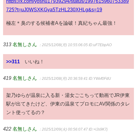
https://x.com/yoshu17939294/status/1997615960753389
725?t=uJ0WSXKGya5TzHL230XHLg&s=19
極左＊臭のする候補者Aを論破！真紀ちゃん最強！
313
名無しさん
：2025/12/08(月) 10:55:06.05
ID:uF7EbpAO
>>311
いいね！
419
名無しさん
：2025/12/08(月) 20:36:59.41
ID:YWvf0FdU
架乃ゆらが温泉に入る新・湯女ごこちって動画でJR伊東
駅が出てきたけど、伊東の温泉てプロモにAV関係のタレ
ント使ってるの？
422
名無しさん
：2025/12/09(火) 00:56:07.47
ID:+lJs9K7j