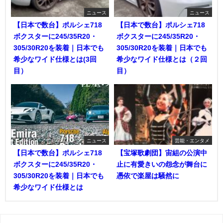
ニュース
ニュース
【日本で数台】ポルシェ718
【日本で数台】ポルシェ718
ボクスターに245/35R20・
ボクスターに245/35R20・
305/30R20を装着｜日本でも
305/30R20を装着｜日本でも
希少なワイド仕様とは(3回
希少なワイド仕様とは（２回
目）
目）
ニュース
芸能・エンタメ
【日本で数台】ポルシェ718
【宝塚歌劇団】宙組の公演中
ボクスターに245/35R20・
止に有愛きいの怨念が舞台に
305/30R20を装着｜日本でも
憑依で楽屋は騒然に
希少なワイド仕様とは