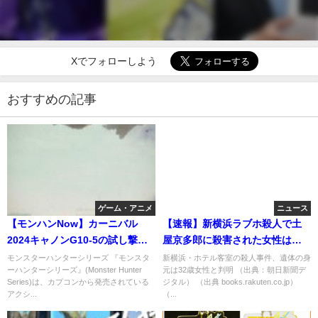
Xでフォローしよう
おすすめの記事
ゲーム・アニメ
ニュース
【モンハンNow】カーニバル
【速報】新横浜ラブホ殺人で土
2024キャノンG10-5の試し撃ち
屋京多郎に殺害された女性は何
(倒せません)
と元AKB48の増田有華だっ
モンスターハンターシリーズ 『モンスタ
新横浜・ホテル客室の殺人事件、遺体の身
ーハンターシリーズ』(Monster Hunter
元は32歳女性と判明 （出典：朝日新聞デ
た！？
Series)は、カプコンから発売されている
ジタル） （出典 books.rakuten.co.jp）
アクシ...
（...