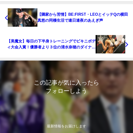
【隣家から苦情】BE:FIRST・LEOとイッテQの横田
真悠の同棲生活で連日連夜のあえぎ声
【美魔女】毎日の下半身トレーニングでビキニボデ
ィ大会入賞！優勝者より３位の清水奈穂のダイナマ
イトボディに注目！
この記事が気に入ったら
フォローしよう
最新情報をお届けします