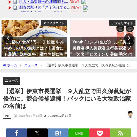
アフィリエイト
アフィリエイト
【奇跡の1食203円~！】松屋 牛丼
Yunth (ユンス) 生ビタミンC美白
牛めしの具の魅力とは？非常食に
美容液 導入美容液 先行美容液 ブ
も最適。送料無料！激ウマ娘にも
ースター ビタミンＣ 美白 毛穴 パ
好評
ラベンフ
ホーム
ニュース
【選挙】伊東市長選挙 ９人乱立で田久保眞紀が優位に。
2024年2月16日
2024年3月20日
競合候補逮捕！バックにいる大物政治家の名前は
ニュース
【選挙】伊東市長選挙 ９人乱立で田久保眞紀が
優位に。競合候補逮捕！バックにいる大物政治家
の名前は
PR
2025年12月13日
2025年12月13日
LINE