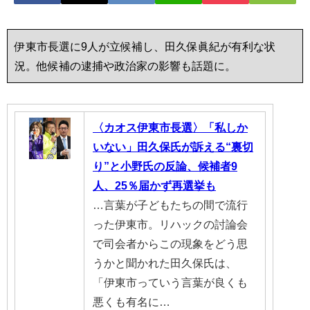
伊東市長選に9人が立候補し、田久保眞紀が有利な状
況。他候補の逮捕や政治家の影響も話題に。
〈カオス伊東市長選〉「私しか
いない」田久保氏が訴える“裏切
り”と小野氏の反論、候補者9
人、25％届かず再選挙も
…言葉が子どもたちの間で流行
った伊東市。リハックの討論会
で司会者からこの現象をどう思
うかと聞かれた田久保氏は、
「伊東市っていう言葉が良くも
悪くも有名に…