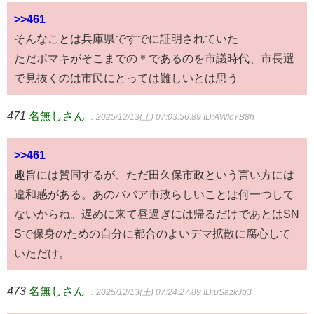
>>461
そんなことは兵庫県ですでに証明されていた
ただボマキがそこまでの＊であるのを市議時代、市長選
で見抜くのは市民にとっては難しいとは思う
471
名無しさん
：2025/12/13(土) 07:03:56.89
ID:AWIcYB8h
>>461
趣旨には賛同するが、ただ田久保市政という言い方には
違和感がある。あのババア市政らしいことは何一つして
ないからね。遅めに来て昼過ぎには帰るだけであとはSN
Sで保身のための自分に都合のよいデマ拡散に腐心して
いただけ。
473
名無しさん
：2025/12/13(土) 07:24:27.89
ID:uSazkJg3