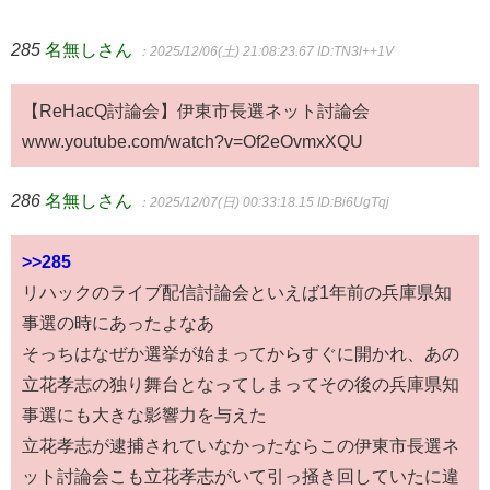
285
名無しさん
：2025/12/06(土) 21:08:23.67
ID:TN3l++1V
【ReHacQ討論会】伊東市長選ネット討論会
www.youtube.com/watch?v=Of2eOvmxXQU
286
名無しさん
：2025/12/07(日) 00:33:18.15
ID:Bi6UgTqj
>>285
リハックのライブ配信討論会といえば1年前の兵庫県知
事選の時にあったよなあ
そっちはなぜか選挙が始まってからすぐに開かれ、あの
立花孝志の独り舞台となってしまってその後の兵庫県知
事選にも大きな影響力を与えた
立花孝志が逮捕されていなかったならこの伊東市長選ネ
ット討論会こも立花孝志がいて引っ掻き回していたに違