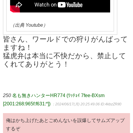
（出典 Youtube）
皆さん、ワールドでの狩りがんばって
ますね！
猛虎弁は本当に不快だから、禁止して
くれてありがとう！
250
名も無きハンターHR774 (ﾜｯﾁｮｲ 7fee-BXsm
[2001:268:965f:f631:*])
：2024/06/17(月) 20:25:49.06
ID:4kbzZRII0
俺はかち上げたあとごめんないを誤爆してサムズアップ
するぞ