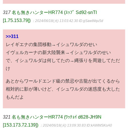
317
名も無きハンターHR774 (ｽｯﾌﾟ Sd92-snTl
[1.75.153.79])
：2024/06/18(火) 13:03:42.30
ID:gSawWqu5d
>>311
レイギエナの集団移動→イシュワルダのせい
イヴェルカーナの新大陸襲来→イシュワルダのせい
で、イシュワルダは何してたの→縄張りを周遊してただ
け
あとからワールドエンド級の禁忌や古龍が出てくるから
相対的に影が薄いけど、イシュワルダの迷惑度も大した
もんだよ
321
名も無きハンターHR774 (ﾜｯﾁｮｲ d628-JH9N
[153.173.72.139])
：2024/06/18(火) 13:09:30.83
ID:kAWWSKoA0