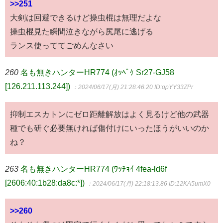
>>251
大剣は回避できるけど操虫棍は無理だよな
操虫棍見た瞬間泣きながら尻尾に逃げる
ランス使っててごめんなさい
260
名も無きハンターHR774 (ｵｯﾍﾟｹ Sr27-GJ58
[126.211.113.244])
：2024/06/17(月) 21:28:46.20
ID:qpYY33ZPr
抑制エスカトンにゼロ距離解放はよく見るけど他の武器
種でも研ぐ必要無ければ傷付けにいったほうがいいのか
ね？
263
名も無きハンターHR774 (ﾜｯﾁｮｲ 4fea-ld6f
[2606:40:1b28:da8c:*])
：2024/06/17(月) 22:18:13.86
ID:12KA5umX0
>>260