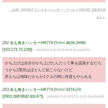
（出典 【MHWI】モンスターハンター：ワールド HR2365【猛虎弁禁
止】）
251
名も無きハンターHR774 (ﾜｯﾁｮｲ d628-JH9N
[153.173.72.139])
：2024/06/17(月) 20:29:38.68
ID:hvzjnlPh0
かち上げは自分がかち上げたんだって事を認識するだろ
うから2度目はほとんど起こらないけど
尻もちは地味だからか1クエの間に何度もやられる
253
名も無きハンターHR774 (ﾜｯﾁｮｲ 4374-j7ir
[2001:268:98d2:d2c4:*])
：2024/06/17(月) 20:37:31.19
ID:TeqYSARQ0