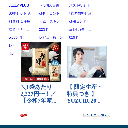
JELLY PLUS
ッ 5個入☆避
ポスト投函!｣
30本セット 送
妊具 コンド
｢送料無料｣｢避
料無料 女性用
ーム スキン
妊用コンドー
潤滑ゼリー ...
223 円
ム｣オカモト ...
5,380 円
レビュー数：0
619 円
レビュー数：
レビュー数：0
4.5