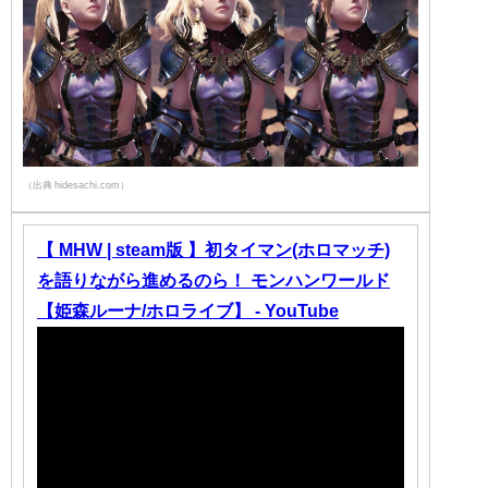
（出典 hidesachi.com）
【 MHW | steam版 】初タイマン(ホロマッチ)
を語りながら進めるのら！ モンハンワールド
【姫森ルーナ/ホロライブ】 - YouTube