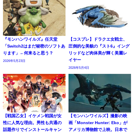
『モンハンワイルズ』任天堂
【コスプレ】ドラクエ女戦士、
「Switch2はまだ秘密のソフトあ
圧倒的な美貌の『スト6』イング
ります」←何来ると思う？
リッドなど肉体美が輝く美麗レ
イヤー
2026年5月23日
2026年5月4日
【戦国乙女】イケメン戦国が女
【モンハンワイルズ】撮影の映
性に人気な理由。男性も共通の
画「Monster Hunter: Eko」が
話題作りでインストールキャン
アメリカ博物館で上映。日本で