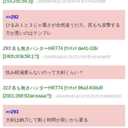
[153.250.59.3])
：2024/06/18(火) 11:59:06.54
ID:17XueYQ6M
>>292
ひるみ１と３じゃ重さが全然違うだろ。尻もち攻撃する
方が悪いのはテンプレ
293
名も無きハンターHR774 (ﾜｯﾁｮｲ de41-l1Bi
[240f:c8:9c58:1:*])
：2024/06/18(火) 10:15:15.83
ID:mLzo0q810
怯み軽減要らないのって大剣くらい？
313
名も無きハンターHR774 (ﾜｯﾁｮｲ 96a3-KWuR
[2001:268:92ae:eaaa:*])
：2024/06/18(火) 12:56:25.25
ID:68t0hG1J0
>>293
大剣は納刀して動く時間が長いから要る