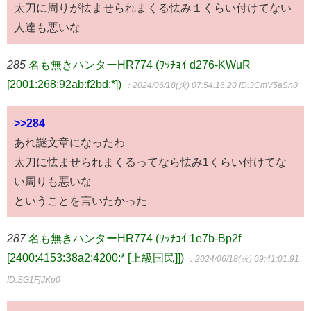
太刀に周りが怯ませられまくる怯み１くらい付けてない
人達も悪いな
285
名も無きハンターHR774 (ﾜｯﾁｮｲ d276-KWuR
[2001:268:92ab:f2bd:*])
：2024/06/18(火) 07:54:16.20
ID:3CmV5aSn0
>>284
あれ謎文章になったわ
太刀に怯ませられまくるってなら怯み1くらい付けてな
い周りも悪いな
ということを言いたかった
287
名も無きハンターHR774 (ﾜｯﾁｮｲ 1e7b-Bp2f
[2400:4153:38a2:4200:* [上級国民]])
：2024/06/18(火) 09:41:01.91
ID:SG1FjJKp0