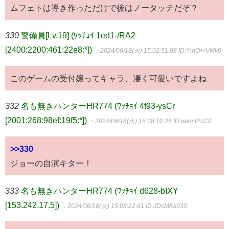
ムフェトは導き作っただけで後はノータッチだぞ？
330
警備員[Lv.19] (ﾜｯﾁｮｲ 1ed1-/RA2
[2400:2200:461:22e8:*])
：2024/06/18(火) 15:02:51.68
ID:YmO+rVMv0
このゲームの受付嬢ってキャラ、凄く可愛いですよね
332
名も無きハンターHR774 (ﾜｯﾁｮｲ 4f93-ysCr
[2001:268:98ef:19f5:*])
：2024/06/18(火) 15:08:10.26
ID:rekmtPcC0
>>330
ジョーの自演キター！
333
名も無きハンターHR774 (ﾜｯﾁｮｲ d628-bIXY
[153.242.17.5])
：2024/06/18(火) 15:08:22.61
ID:JDsMKs030