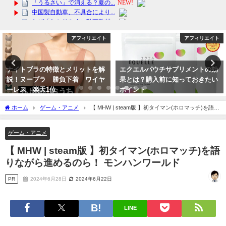
アフィリエイト
アフィリエイト
ナイトブラの特徴とメリットを解
エクエルパウチサプリメントの効
説！ヌーブラ 勝負下着 ワイヤ
果とは？購入前に知っておきたい
ーレス 楽天1位
ポイント
2024年4月11日
2024年3月22日
ホーム
ゲーム・アニメ
【 MHW | steam版 】初タイマン(ホロマッチ)を語り
ながら進めるのら！ モンハンワールド
ゲーム・アニメ
【 MHW | steam版 】初タイマン(ホロマッチ)を語
りながら進めるのら！ モンハンワールド
PR
2024年6月28日
2024年6月22日
LINE