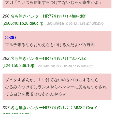
太刀「こいつら耐衝すらつけてないじゃん寄生かよ」
290
名も無きハンターHR774 (ﾜｯﾁｮｲ 4fea-ld6f
[2606:40:1b28:da8c:*])
：2024/06/18(火) 09:42:44.83
ID:Y2IZkD//0
>>287
マルチ来るならおめえらもつけるんだよバカ野郎
292
名も無きハンターHR774 (ﾜｯﾁｮｲ ff81-kvsZ
[124.150.239.10])
：2024/06/18(火) 10:05:56.65
ID:rykkfByg0
ダ＊タすぎんか。１つけてないのをバカにするなら
ひるみ３つけずにランスやらハンマーに尻もちつかされ
てる自分を反省せなあかんやろｗ
307
名も無きハンターHR774 (ﾜﾝﾐﾝｸﾞｸ MM82-GwoY