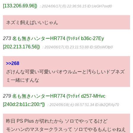
[133.206.69.96])
：2024/06/17(月) 22:36:56.15
ID:UeGH7oxd0
ネズミ飼えばいいじゃん
273
名も無きハンターHR774 (ﾜｯﾁｮｲ b36c-27Ey
[202.213.176.56])
：2024/06/17(月) 23:11:53.88
ID:SlDsWOfp0
>>268
ざけんな可愛い可愛いパオウルムーと汚らしいドブネズ
ミ一緒にすんな
279
名も無きハンターHR774 (ﾜｯﾁｮｲ d257-MHvc
[240d:2:b11c:200:*])
：2024/06/18(火) 06:57:51.34
ID:dk2QRAy70
昨日 PS Plus が切れたから ソロでやってるけど
モンハンのマスタークラスって ソロでやるもんじゃねえ