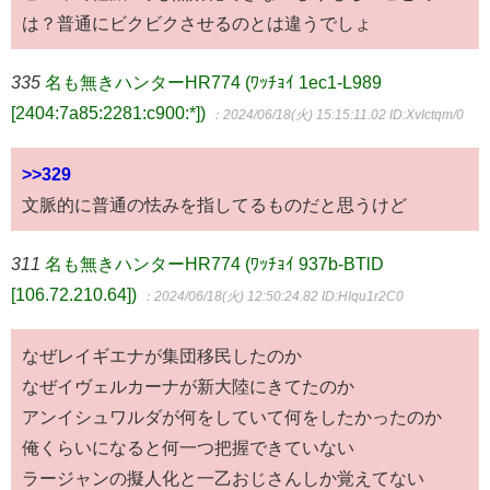
は？普通にビクビクさせるのとは違うでしょ
335
名も無きハンターHR774 (ﾜｯﾁｮｲ 1ec1-L989
[2404:7a85:2281:c900:*])
：2024/06/18(火) 15:15:11.02
ID:XvIctqm/0
>>329
文脈的に普通の怯みを指してるものだと思うけど
311
名も無きハンターHR774 (ﾜｯﾁｮｲ 937b-BTlD
[106.72.210.64])
：2024/06/18(火) 12:50:24.82
ID:HIqu1r2C0
なぜレイギエナが集団移民したのか
なぜイヴェルカーナが新大陸にきてたのか
アンイシュワルダが何をしていて何をしたかったのか
俺くらいになると何一つ把握できていない
ラージャンの擬人化と一乙おじさんしか覚えてない