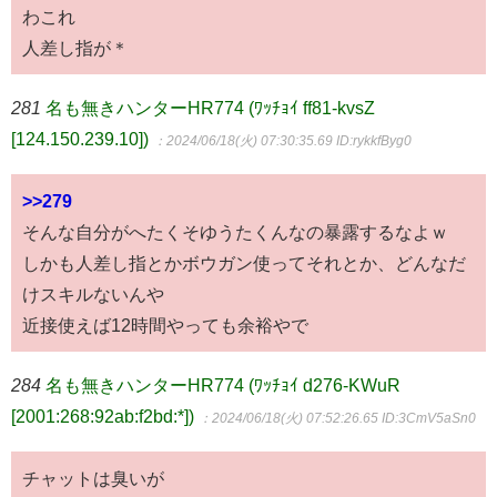
わこれ
人差し指が＊
281
名も無きハンターHR774 (ﾜｯﾁｮｲ ff81-kvsZ
[124.150.239.10])
：2024/06/18(火) 07:30:35.69
ID:rykkfByg0
>>279
そんな自分がへたくそゆうたくんなの暴露するなよｗ
しかも人差し指とかボウガン使ってそれとか、どんなだ
けスキルないんや
近接使えば12時間やっても余裕やで
284
名も無きハンターHR774 (ﾜｯﾁｮｲ d276-KWuR
[2001:268:92ab:f2bd:*])
：2024/06/18(火) 07:52:26.65
ID:3CmV5aSn0
チャットは臭いが