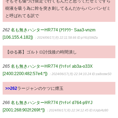
そもそも傷つけ限定で行くもんだと思ってたセミですら
樹液を吸う為に幹を突き刺してるんだからパンパンゼミ
と呼ばれてる訳で
262
名も無きハンターHR774 (ｱｳｱｳｳｰ Saa3-vnzm
[106.155.4.182])
：2024/06/17(月) 22:11:58.66
ID:pYtUjSWZa
【ゆる募】ゴルトロ討伐後の時間潰し
265
名も無きハンターHR774 (ﾜｯﾁｮｲ ab3a-o33X
[2400:2200:482:57e4:*])
：2024/06/17(月) 22:34:10.24
ID:za8xstwS0
>>262
ラージャンのケツに煙玉
266
名も無きハンターHR774 (ﾜｯﾁｮｲ d764-p9YJ
[2001:268:902f:269f:*])
：2024/06/17(月) 22:34:12.45
ID:rUqb/4z80