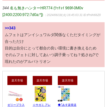
344
名も無きハンターHR774 (ﾜｯﾁｮｲ 969f-0M0v
[2400:2200:972:7d0a:*])
：2024/06/18(火) 16:45:03.31
ID:tPnIH66Z0
>>343
ムフェトはアンイシュワルダ関係なくただタイミングが
合っただけ
目的は自分にとって都合の良い環境に書き換えるため
そのムフェトに対してあいつ調子乗ってね？処さね?で
現れたのがアルバトリオン
楽天市場
楽天市場
楽天市場
ゼリープラス
☆サガミ アレ
◆｢あす楽発送