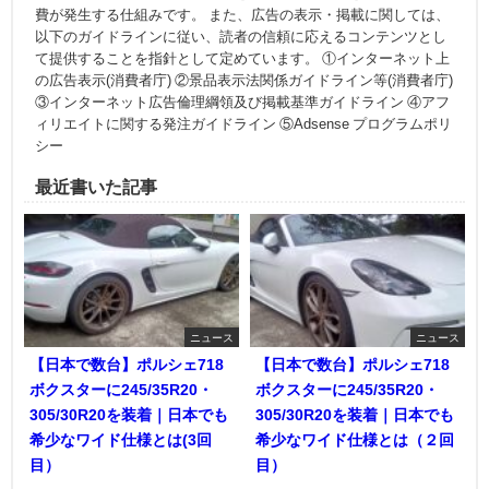
費が発生する仕組みです。 また、広告の表示・掲載に関しては、
以下のガイドラインに従い、読者の信頼に応えるコンテンツとし
て提供することを指針として定めています。 ①インターネット上
の広告表示(消費者庁) ②景品表示法関係ガイドライン等(消費者庁)
③インターネット広告倫理綱領及び掲載基準ガイドライン ④アフ
ィリエイトに関する発注ガイドライン ⑤Adsense プログラムポリ
シー
最近書いた記事
ニュース
ニュース
【日本で数台】ポルシェ718
【日本で数台】ポルシェ718
ボクスターに245/35R20・
ボクスターに245/35R20・
305/30R20を装着｜日本でも
305/30R20を装着｜日本でも
希少なワイド仕様とは(3回
希少なワイド仕様とは（２回
目）
目）