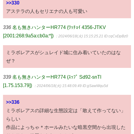
>>330
アステラの人もセリエナの人も可愛い
336
名も無きハンターHR774 (ﾜｯﾁｮｲ 4356-JTKV
[2001:268:9a5a:cb0a:*])
：2024/06/18(火) 15:15:25.21
ID:cqCvDpBz0
ミラボレアスがシュレイド城に住み着いていたのはな
ぜ？
339
名も無きハンターHR774 (ｽｯﾌﾟ Sd92-snTl
[1.75.153.79])
：2024/06/18(火) 15:48:09.49
ID:gSawWqu5d
>>336
ミラボレアスの詳細な生態設定は「敢えて作ってない」
らしい
作品によっちゃ＊ホールみたいな暗黒空間から出現した