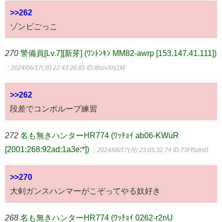
>>262
ゾンビごっこ
270
警備員[Lv.7][新芽] (ﾜﾝﾄﾝｷﾝ MM82-awrp [153.147.41.111])
：2024/06/17(月) 22:43:26.65
ID:8hovXhj1M
>>262
段差でコンボループ練習
272
名も無きハンターHR774 (ﾜｯﾁｮｲ ab06-KWuR
[2001:268:92ad:1a3e:*])
：2024/06/17(月) 23:05:32.74
ID:73FfSdrs0
>>270
大剣ガンスハンマーがこぞってやる奴好き
268
名も無きハンターHR774 (ﾜｯﾁｮｲ 0262-r2nU