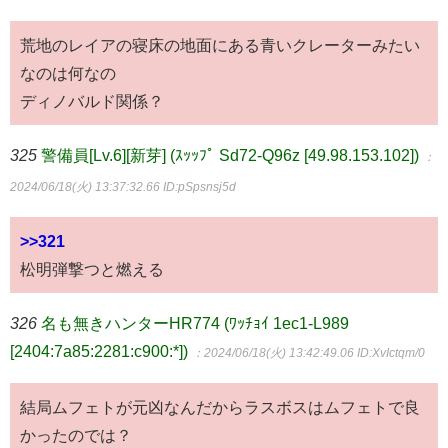
荒地のレイアの寝床の地面にある青いクレーターみたい
なのは何なの
ディノバルド関係？
325
警備員[Lv.6][新芽] (ｽｯｯﾌﾟ Sd72-Q96z [49.98.153.102])
：
2024/06/18(火) 13:37:32.66
ID:pSpsnsj5d
>>321
松明弾撃つと燃える
326
名も無きハンターHR774 (ﾜｯﾁｮｲ 1ec1-L989
[2404:7a85:2281:c900:*])
：2024/06/18(火) 13:42:49.06
ID:XvIctqm/0
結局ムフェトが元凶なんだからラスボスはムフェトで良
かったのでは？