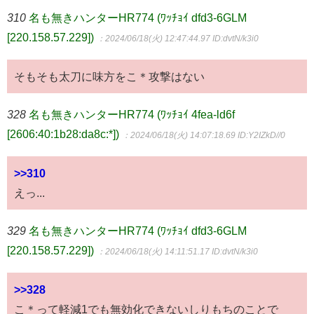
310
名も無きハンターHR774 (ﾜｯﾁｮｲ dfd3-6GLM
[220.158.57.229])
：2024/06/18(火) 12:47:44.97
ID:dvtN/k3i0
そもそも太刀に味方をこ＊攻撃はない
328
名も無きハンターHR774 (ﾜｯﾁｮｲ 4fea-ld6f
[2606:40:1b28:da8c:*])
：2024/06/18(火) 14:07:18.69
ID:Y2IZkD//0
>>310
えっ...
329
名も無きハンターHR774 (ﾜｯﾁｮｲ dfd3-6GLM
[220.158.57.229])
：2024/06/18(火) 14:11:51.17
ID:dvtN/k3i0
>>328
こ＊って軽減1でも無効化できないしりもちのことで