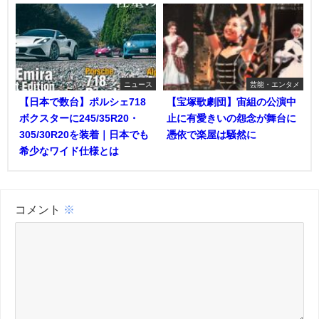
ニュース
芸能・エンタメ
【日本で数台】ポルシェ718
【宝塚歌劇団】宙組の公演中
ボクスターに245/35R20・
止に有愛きいの怨念が舞台に
305/30R20を装着｜日本でも
憑依で楽屋は騒然に
希少なワイド仕様とは
コメント
※