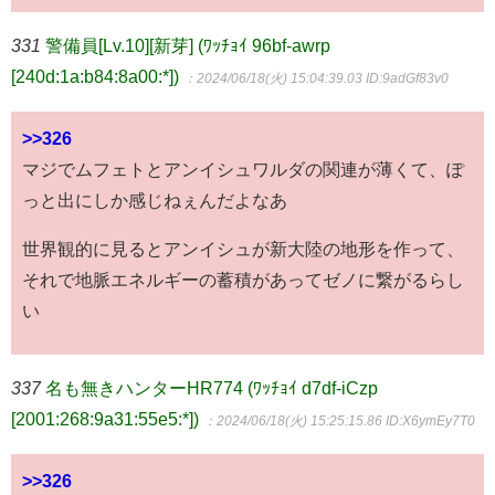
331
警備員[Lv.10][新芽] (ﾜｯﾁｮｲ 96bf-awrp
[240d:1a:b84:8a00:*])
：2024/06/18(火) 15:04:39.03
ID:9adGf83v0
>>326
マジでムフェトとアンイシュワルダの関連が薄くて、ぽ
っと出にしか感じねぇんだよなあ
世界観的に見るとアンイシュが新大陸の地形を作って、
それで地脈エネルギーの蓄積があってゼノに繋がるらし
い
337
名も無きハンターHR774 (ﾜｯﾁｮｲ d7df-iCzp
[2001:268:9a31:55e5:*])
：2024/06/18(火) 15:25:15.86
ID:X6ymEy7T0
>>326