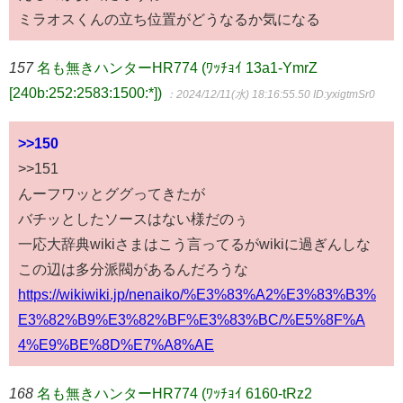
ミラオスくんの立ち位置がどうなるか気になる
157
名も無きハンターHR774 (ﾜｯﾁｮｲ 13a1-YmrZ
[240b:252:2583:1500:*])
：2024/12/11(水) 18:16:55.50
ID:yxigtmSr0
>>150
>>151
んーフワッとググってきたが
バチッとしたソースはない様だのぅ
一応大辞典wikiさまはこう言ってるがwikiに過ぎんしな
この辺は多分派閥があるんだろうな
https://wikiwiki.jp/nenaiko/%E3%83%A2%E3%83%B3%
E3%82%B9%E3%82%BF%E3%83%BC/%E5%8F%A
4%E9%BE%8D%E7%A8%AE
168
名も無きハンターHR774 (ﾜｯﾁｮｲ 6160-tRz2