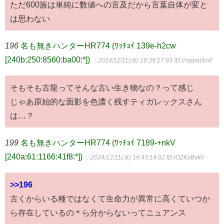
ただ600族は単純に数値への言及だから言葉自体が変と
は思わない
196
名も無きハンターHR774 (ﾜｯﾁｮｲ 139e-h2cw
[240b:250:8560:ba00:*])
：2024/12/11(水) 19:39:17.93
ID:VrqqadXn0
そもそも古龍ってそんな古い生き物なの？って感じ
じゃあ原始的な面影を色濃く残すティガレックスさん
は…？
199
名も無きハンターHR774 (ﾜｯﾁｮｲ 7189-+nkV
[240a:61:1166:41f8:*])
：2024/12/11(水) 19:43:14.02
ID:iO2KxBvk0
>>196
古くからいる種ではなくて生命力が異常に高くていつか
ら存在しているの＊ら分からないってニュアンス