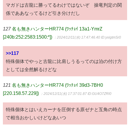
マガドは古龍に勝ってるわけではないぞ 操竜判定の関
係でああなってるけど引き分けだし
127
名も無きハンターHR774 (ﾜｯﾁｮｲ 13a1-YmrZ
[240b:252:2583:1500:*])
：2024/12/11(水) 17:47:46.40
ID:yxigtmSr0
>>117
特殊個体でやっと古龍に比肩しうるってのは泊の付け方
としては全然解るけどな
121
名も無きハンターHR774 (ﾜｯﾁｮｲ 39d3-7BH0
[220.158.57.229])
：2024/12/11(水) 17:37:01.87
ID:GU4O7ZRl0
特殊個体とはいえカーナを圧倒する原ゼナと互角の時点
で相当おかしいけどなあいつ