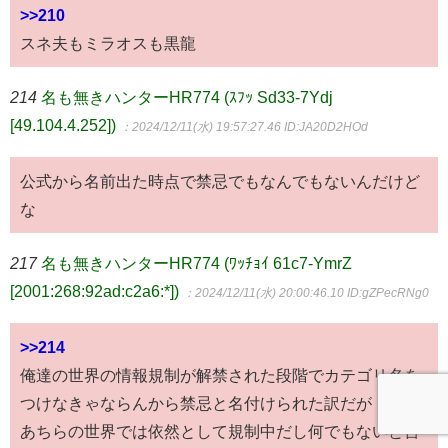
>>210
スネ夫もミラオスも黒龍
214
名も無きハンターHR774 (ｽﾌｯ Sd33-7Ydj
[49.104.4.252])
：2024/12/11(水) 19:57:27.46
ID:JA20D2HOd
公式から名前出た時点で禁忌でもなんでもないんだけど
な
217
名も無きハンターHR774 (ﾜｯﾁｮｲ 61c7-YmrZ
[2001:268:92ad:c2a6:*])
：2024/12/11(水) 20:00:46.10
ID:gZPecRNg0
>>214
俺達の世界の情報規制が解禁された段階でカテゴリ名を
つけなきゃならんから禁忌と名付けられた訳だが
あちらの世界では依然として規制中だし何でもないと言