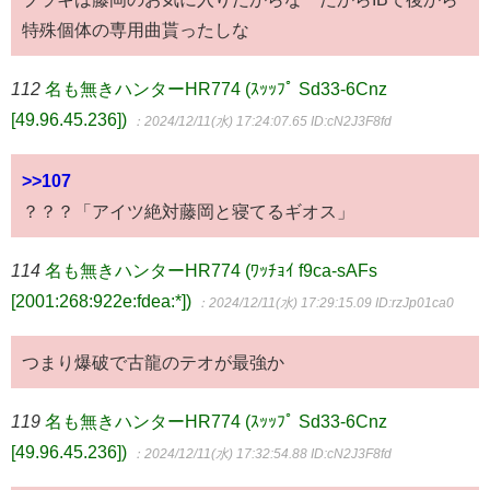
特殊個体の専用曲貰ったしな
112
名も無きハンターHR774 (ｽｯｯﾌﾟ Sd33-6Cnz
[49.96.45.236])
：2024/12/11(水) 17:24:07.65
ID:cN2J3F8fd
>>107
？？？「アイツ絶対藤岡と寝てるギオス」
114
名も無きハンターHR774 (ﾜｯﾁｮｲ f9ca-sAFs
[2001:268:922e:fdea:*])
：2024/12/11(水) 17:29:15.09
ID:rzJp01ca0
つまり爆破で古龍のテオが最強か
119
名も無きハンターHR774 (ｽｯｯﾌﾟ Sd33-6Cnz
[49.96.45.236])
：2024/12/11(水) 17:32:54.88
ID:cN2J3F8fd