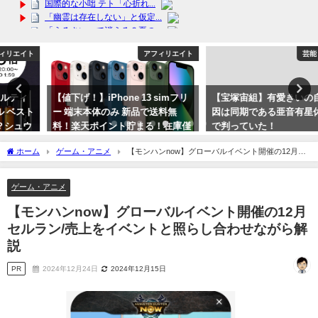
アフィリエイト
芸能・エンタメ
【値下げ！】iPhone 13 simフリ
【宝塚宙組】有愛きいの自死の原
ー 端末本体のみ 新品で送料無
因は同期である亜音有星休演時点
料！楽天ポイント貯まる！在庫僅
で判っていた！
少
2023年10月15日
ホーム
ゲーム・アニメ
【モンハンnow】グローバルイベント開催の12月セ
2024年3月4日
ルラン/売上をイベントと照らし合わせながら解説
ゲーム・アニメ
【モンハンnow】グローバルイベント開催の12月
セルラン/売上をイベントと照らし合わせながら解
説
PR
2024年12月24日
2024年12月15日