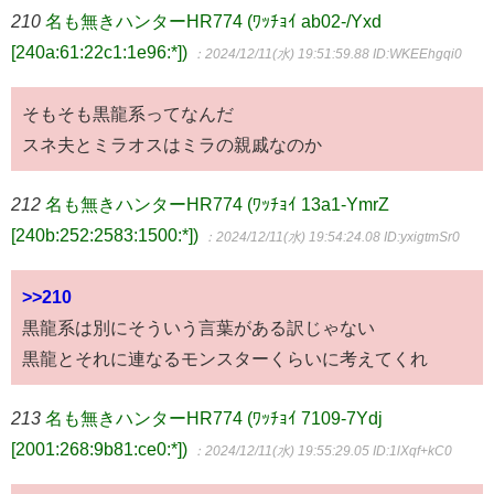
210
名も無きハンターHR774 (ﾜｯﾁｮｲ ab02-/Yxd
[240a:61:22c1:1e96:*])
：2024/12/11(水) 19:51:59.88
ID:WKEEhgqi0
そもそも黒龍系ってなんだ
スネ夫とミラオスはミラの親戚なのか
212
名も無きハンターHR774 (ﾜｯﾁｮｲ 13a1-YmrZ
[240b:252:2583:1500:*])
：2024/12/11(水) 19:54:24.08
ID:yxigtmSr0
>>210
黒龍系は別にそういう言葉がある訳じゃない
黒龍とそれに連なるモンスターくらいに考えてくれ
213
名も無きハンターHR774 (ﾜｯﾁｮｲ 7109-7Ydj
[2001:268:9b81:ce0:*])
：2024/12/11(水) 19:55:29.05
ID:1lXqf+kC0