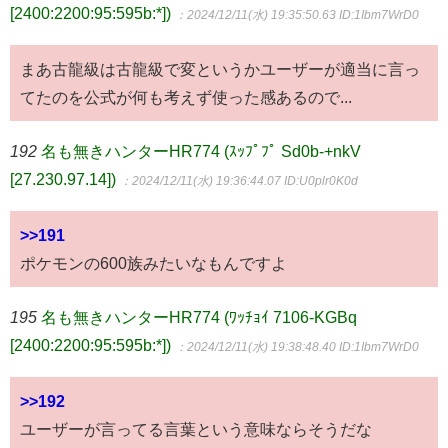
[2400:2200:95:595b:*])
：2024/12/11(水) 19:35:50.63
ID:1Ibm7WrD0
まあ古龍級は古龍級で変というかユーザーが適当に言っ
てたのを公式が何も考えず使った感あるので...
192
名も無きハンターHR774 (ｽｯﾌﾟﾌﾟ Sd0b-+nkV
[27.230.97.14])
：2024/12/11(水) 19:36:44.07
ID:U0plr0K0d
>>191
ポケモンの600族みたいなもんですよ
195
名も無きハンターHR774 (ﾜｯﾁｮｲ 7106-KGBq
[2400:2200:95:595b:*])
：2024/12/11(水) 19:38:48.40
ID:1Ibm7WrD0
>>192
ユーザーが言ってる言葉という意味ならそうだな