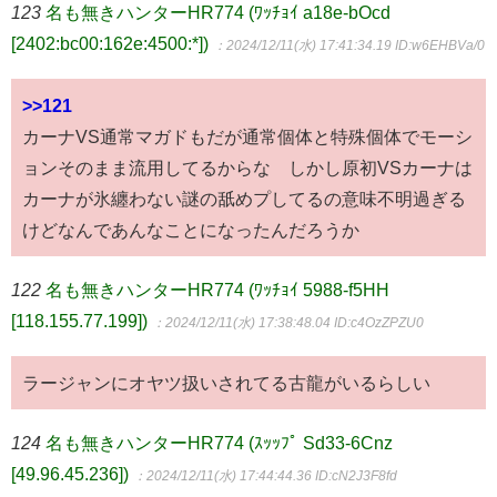
123
名も無きハンターHR774 (ﾜｯﾁｮｲ a18e-bOcd
[2402:bc00:162e:4500:*])
：2024/12/11(水) 17:41:34.19
ID:w6EHBVa/0
>>121
カーナVS通常マガドもだが通常個体と特殊個体でモーシ
ョンそのまま流用してるからな しかし原初VSカーナは
カーナが氷纏わない謎の舐めプしてるの意味不明過ぎる
けどなんであんなことになったんだろうか
122
名も無きハンターHR774 (ﾜｯﾁｮｲ 5988-f5HH
[118.155.77.199])
：2024/12/11(水) 17:38:48.04
ID:c4OzZPZU0
ラージャンにオヤツ扱いされてる古龍がいるらしい
124
名も無きハンターHR774 (ｽｯｯﾌﾟ Sd33-6Cnz
[49.96.45.236])
：2024/12/11(水) 17:44:44.36
ID:cN2J3F8fd