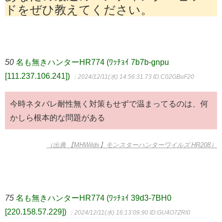
ドをぜひ教えてください。
50
名も無きハンターHR774 (ﾜｯﾁｮｲ 7b7b-gnpu
[111.237.106.241])
：2024/12/11(水) 14:56:31.73
ID:C02GBuF20
今時ネタバレ耐性無く対策もせずで温まってるのは、何
かしら根本的な問題がある
（出典 【MHWilds】モンスターハンターワイルズ HR208）
75
名も無きハンターHR774 (ﾜｯﾁｮｲ 39d3-7BH0
[220.158.57.229])
：2024/12/11(水) 16:13:09.90
ID:GU4O7ZRl0