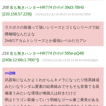
208
名も無きハンターHR774 (ﾜｯﾁｮｲ 39d3-7BH0
[220.158.57.229])
：2024/12/11(水) 19:49:25.55
ID:GU4O7ZRl0
ラスボスの装備って強いシリーズとゴミなシリーズで結
構極端なんだよな
2ndのアカムトシリーズとか最強レベルだろアレ
216
名も無きハンターHR774 (ﾜｯﾁｮｲ 595e-pQ4B
[240b:12:66c1:7f00:*])
：2024/12/11(水) 19:59:15.84
ID:HD0GzMjp0
>>208
武器毎になんかよくわからんキメラになったり怪異錬成
みたいなランダム要素の結果絡みでそもそも皆着てる装
備違うみたいな環境が俺個人は好きだけど
IBはドラゴン装備っていう明確なゴール兼ご褒美がある