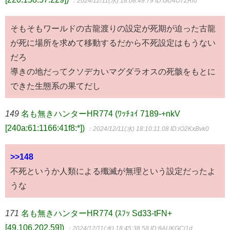
：2024/12/11(水) 18:08:49.79
ID:GU4O7ZRl0
そもそもワールドの古龍渡りの設定が死期が迫った古龍
が死に場所を求めて移動するだから不死設定はもうない
だろ
導きの地だってクソデカいマグダラオスの死骸をもとに
できた生態系の果てだし
149
名も無きハンターHR774 (ﾜｯﾁｮｲ 7189-+nkV
[240a:61:1166:41f8:*])
：2024/12/11(水) 18:10:11.08
ID:iO2KxBvk0
>>148
不死というか人類による殲滅が無理という設定だったよ
うな
171
名も無きハンターHR774 (ｽﾌｯ Sd33-tFN+
[49.106.202.59])
：2024/12/11(水) 18:45:38.58
ID:6AUKGCi1d