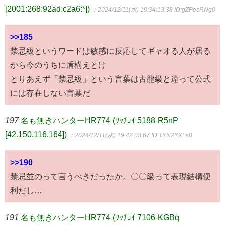
[2001:268:92ad:c2a6:*])
：2024/12/11(水) 19:34:13.38
ID:gZPecRNg0
>>185
禁忌級というワードは敏感に反応してギャオる人が居る
から今のうちに盾構えとけ
とりあえず「禁忌級」という言葉は古龍級と違って公式
には存在しない言葉だ
197
名も無きハンターHR774 (ﾜｯﾁｮｲ 5188-R5nP
[42.150.116.164])
：2024/12/11(水) 19:42:03.67
ID:1YN2YXFs0
>>190
禁忌並のって言うべきだったか。〇〇級って表現結構便
利だし…
191
名も無きハンターHR774 (ﾜｯﾁｮｲ 7106-KGBq