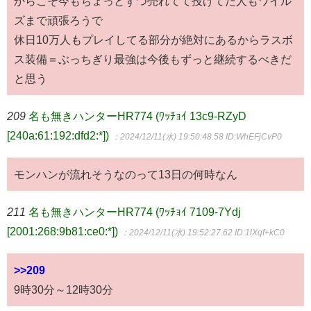
からこそ今もちょっとずつ売れてて投げてた人もワイル
ズまで頑張ろうで
休日10万人もプレイしてる部分が絶対にあるからラスボ
ス装備＝ぶっちぎり最強は今後もずっと継続するべきだ
と思う
209
名も無きハンターHR774 (ﾜｯﾁｮｲ 13c9-RZyD
[240a:61:192:dfd2:*])
：2024/12/11(水) 19:50:48.58
ID:WhEFjCvP0
モンハンが流れそうなのって13日の何時なん
211
名も無きハンターHR774 (ﾜｯﾁｮｲ 7109-7Ydj
[2001:268:9b81:ce0:*])
：2024/12/11(水) 19:52:27.62
ID:1lXqf+kC0
>>209
9時30分～12時30分