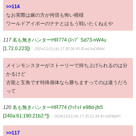
>>114
なお実際は嫁の方が何倍も怖い模様
ワールドアイボーのナナとはもう戦いたくねえや
117
名も無きハンターHR774 (ｽｯﾌﾟ Sd73-nW4u
[1.72.0.223])
：2024/12/11(水) 17:30:36.45
ID:wLbsDB6id
メインモンスターがストーリーで持ち上げられるのは分
かるけど
古龍と互角です特殊個体なら勝ちますってのは違うだろ
って
120
名も無きハンターHR774 (ﾜｯﾁｮｲ e98d-jfs5
[240a:61:190:21b2:*])
：2024/12/11(水) 17:35:22.39
ID:sAlFByfr0
>>117