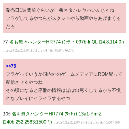
発売日1週間前ぐらいが一番ネタバレヤバいんじゃね
フラゲしてるやつらがスクショやら動画やらあげまくる
だろ
77
名も無きハンターHR774 (ﾜｯﾁｮｲ 097b-InQL [14.8.114.0])
：2024/12/11(水) 16:15:37.47
ID:Mk0YHeZY0
>>75
フラゲっていうか国内外のゲームメディアにROM配って
配信させるやつね
その頃になると序盤の情報はほぼ出尽くしてるから不慣
れなプレイにイライラするやつ
105
名も無きハンターHR774 (ﾜｯﾁｮｲ 13a1-YmrZ
[240b:252:2583:1500:*])
：2024/12/11(水) 17:16:25.90
ID:yxigtmSr0