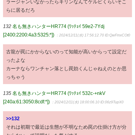
ラージャンいなかったらキリンなんてケルビくらいそこ
らに居るだろ
132
名も無きハンターHR774 (ﾜｯﾁｮｲ 59e2-7Ydj
[2400:2200:4a3:5325:*])
：2024/12/11(水) 17:56:12.70
ID:QwFmxCOt0
古龍が罠にかからないのって知能が高いからって設定だ
ったよな
カーナならワンチャン落とし罠効くんじゃねえのとか思
っちゃう
135
名も無きハンターHR774 (ﾜｯﾁｮｲ 532c-+nkV
[240a:61:3050:8cdf:*])
：2024/12/11(水) 18:00:06.10
ID:06z9TupX0
>>132
それは初期で最近は生態が不明なため罠の仕掛け方が分