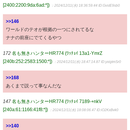
[2400:2200:9da:6ad:*])
：2024/12/11(水) 18:36:59.44
ID:GvsIE9sb0
>>146
ワールドのテオが根拠の一つにされてるな
ナナの前座にでてくるやつ
172
名も無きハンターHR774 (ﾜｯﾁｮｲ 13a1-YmrZ
[240b:252:2583:1500:*])
：2024/12/11(水) 18:47:14.87
ID:yxigtmSr0
>>168
あくまで説って事なんだな
147
名も無きハンターHR774 (ﾜｯﾁｮｲ 7189-+nkV
[240a:61:1166:41f8:*])
：2024/12/11(水) 18:08:06.47
ID:iO2KxBvk0
>>140