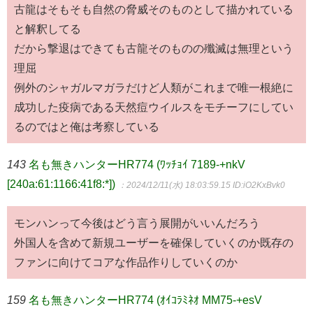
古龍はそもそも自然の脅威そのものとして描かれている
と解釈してる
だから撃退はできても古龍そのものの殲滅は無理という
理屈
例外のシャガルマガラだけど人類がこれまで唯一根絶に
成功した疫病である天然痘ウイルスをモチーフにしてい
るのではと俺は考察している
143
名も無きハンターHR774 (ﾜｯﾁｮｲ 7189-+nkV
[240a:61:1166:41f8:*])
：2024/12/11(水) 18:03:59.15
ID:iO2KxBvk0
モンハンって今後はどう言う展開がいいんだろう
外国人を含めて新規ユーザーを確保していくのか既存の
ファンに向けてコアな作品作りしていくのか
159
名も無きハンターHR774 (ｵｲｺﾗﾐﾈｵ MM75-+esV