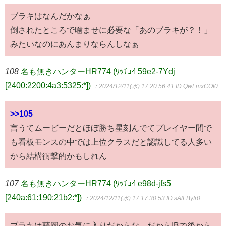
ブラキはなんだかなぁ
倒されたところで噛ませに必要な「あのブラキが？！」
みたいなのにあんまりならんしなぁ
108
名も無きハンターHR774 (ﾜｯﾁｮｲ 59e2-7Ydj
[2400:2200:4a3:5325:*])
：2024/12/11(水) 17:20:56.41
ID:QwFmxCOt0
>>105
言うてムービーだとほぼ勝ち星刻んでてプレイヤー間で
も看板モンスの中では上位クラスだと認識してる人多い
から結構衝撃的かもしれん
107
名も無きハンターHR774 (ﾜｯﾁｮｲ e98d-jfs5
[240a:61:190:21b2:*])
：2024/12/11(水) 17:17:30.53
ID:sAlFByfr0
ブラキは藤岡のお気に入りだからな だからIBで後から