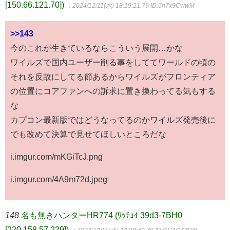
[150.66.121.70])
：2024/12/11(水) 18:19:21.79
ID:6h7x9CwwM
>>143
今のこれが生きているならこういう展開…かな
ワイルズで国内ユーザー削る事をしててワールドの頃の
それを反故にしてる節あるからワイルズがフロンティア
の位置にコアファンへの訴求に置き換わってる気もする
な
カプコン最新版ではどうなってるのかワイルズ発売後に
でも改めて決算で見せてほしいところだな
i.imgur.com/mKGiTcJ.png
i.imgur.com/4A9m72d.jpeg
148
名も無きハンターHR774 (ﾜｯﾁｮｲ 39d3-7BH0
[220.158.57.229])