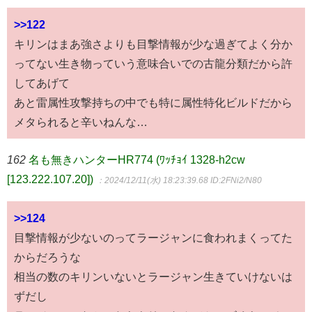
>>122
キリンはまあ強さよりも目撃情報が少な過ぎてよく分か
ってない生き物っていう意味合いでの古龍分類だから許
してあげて
あと雷属性攻撃持ちの中でも特に属性特化ビルドだから
メタられると辛いねんな…
162
名も無きハンターHR774 (ﾜｯﾁｮｲ 1328-h2cw
[123.222.107.20])
：2024/12/11(水) 18:23:39.68
ID:2FNi2/N80
>>124
目撃情報が少ないのってラージャンに食われまくってた
からだろうな
相当の数のキリンいないとラージャン生きていけないは
ずだし