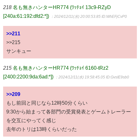
218
名も無きハンターHR774 (ﾜｯﾁｮｲ 13c9-RZyD
[240a:61:192:dfd2:*])
：2024/12/11(水) 20:00:53.85
ID:WhEFjCvP0
>>211
>>215
サンキュー
215
名も無きハンターHR774 (ﾜｯﾁｮｲ 6160-tRz2
[2400:2200:9da:6ad:*])
：2024/12/11(水) 19:58:45.05
ID:GvsIE9sb0
>>209
もし前回と同じなら12時50分くらい
9:30から始まって各部門の受賞発表とゲームトレーラー
を交互にやってく感じ
去年のトリは13時くらいだった