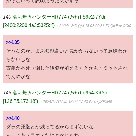
からないって説明だった気がする
140
名も無きハンターHR774 (ﾜｯﾁｮｲ 59e2-7Ydj
[2400:2200:4a3:5325:*])
：2024/12/11(水) 18:03:00.88
ID:QwFmxCOt0
>>135
そうなのか、まあ知能高いと罠かからないって意味わか
らないしな
古龍が不死（倒した後姿が消える）とかもオミットされ
てんのかな
145
名も無きハンターHR774 (ﾜｯﾁｮｲ e954-KdYp
[126.75.173.18])
：2024/12/11(水) 18:06:27.43
ID:krzySP5H0
>>140
ダラの死骸とか残ってるからまずないな
あってもミラオスだけとかじゃね