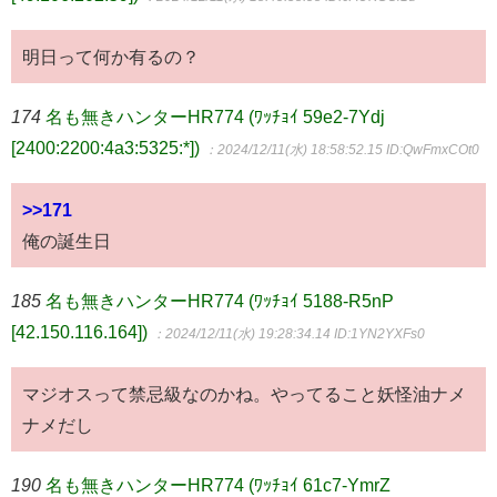
明日って何か有るの？
174
名も無きハンターHR774 (ﾜｯﾁｮｲ 59e2-7Ydj
[2400:2200:4a3:5325:*])
：2024/12/11(水) 18:58:52.15
ID:QwFmxCOt0
>>171
俺の誕生日
185
名も無きハンターHR774 (ﾜｯﾁｮｲ 5188-R5nP
[42.150.116.164])
：2024/12/11(水) 19:28:34.14
ID:1YN2YXFs0
マジオスって禁忌級なのかね。やってること妖怪油ナメ
ナメだし
190
名も無きハンターHR774 (ﾜｯﾁｮｲ 61c7-YmrZ