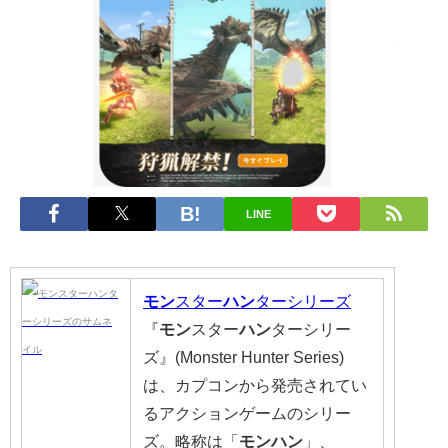
LINE
モン
スター
ハン
ターシリーズ
『
モン
スター
ハン
ターシリー
ズ』(Monster Hunter Series)
は、カプコンから発売されてい
るアクションゲームのシリー
ズ。略称は「
モンハン
」、