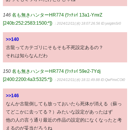
146
名も無きハンターHR774 (ﾜｯﾁｮｲ 13a1-YmrZ
[240b:252:2583:1500:*])
：2024/12/11(水) 18:07:26.56
ID:yxigtmSr0
>>140
古龍ってカテゴリにそもそも不死設定あるの？
それは知らなんだわ
150
名も無きハンターHR774 (ﾜｯﾁｮｲ 59e2-7Ydj
[2400:2200:4a3:5325:*])
：2024/12/11(水) 18:11:49.88
ID:QwFmxCOt0
>>146
なんか古龍倒しても放っておいたら死体が消える（蘇っ
てどこかに去ってる？）みたいな設定があったはず
他の人の言う通り最近の作品の設定的になくなったと考
えるのが妥当だろうね