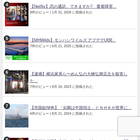
【Netflix】恋の通訳、できますか? 愛着障害...
8件のビュー
|
1月 31, 2026 に投稿された
【MHWilds】モンハンワイルズ アプデでUI関...
7件のビュー
|
6月 21, 2025 に投稿された
【逮捕】横浜家系らーめん弘の大橋弘輝店主を殺害し
た...
7件のビュー
|
9月 18, 2023 に投稿された
【売国奴NHK】「尖閣は中国領土」とＮＨＫが世界に...
6件のビュー
|
8月 21, 2024 に投稿された