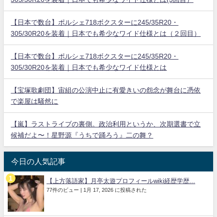
【日本で数台】ポルシェ718ボクスターに245/35R20・
305/30R20を装着｜日本でも希少なワイド仕様とは（２回目）
【日本で数台】ポルシェ718ボクスターに245/35R20・
305/30R20を装着｜日本でも希少なワイド仕様とは
【宝塚歌劇団】宙組の公演中止に有愛きいの怨念が舞台に憑依
で楽屋は騒然に
【嵐】ラストライブの裏側。政治利用というか、次期選書で立
候補だよ〜！星野源『うちで踊ろう』二の舞？
今日の人気記事
【上方落語家】月亭太遊プロフィールwiki経歴学歴...
77件のビュー
|
1月 17, 2026 に投稿された