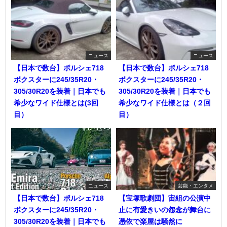
ニュース
ニュース
【日本で数台】ポルシェ718
【日本で数台】ポルシェ718
ボクスターに245/35R20・
ボクスターに245/35R20・
305/30R20を装着｜日本でも
305/30R20を装着｜日本でも
希少なワイド仕様とは(3回
希少なワイド仕様とは（２回
目）
目）
ニュース
芸能・エンタメ
【日本で数台】ポルシェ718
【宝塚歌劇団】宙組の公演中
ボクスターに245/35R20・
止に有愛きいの怨念が舞台に
305/30R20を装着｜日本でも
憑依で楽屋は騒然に