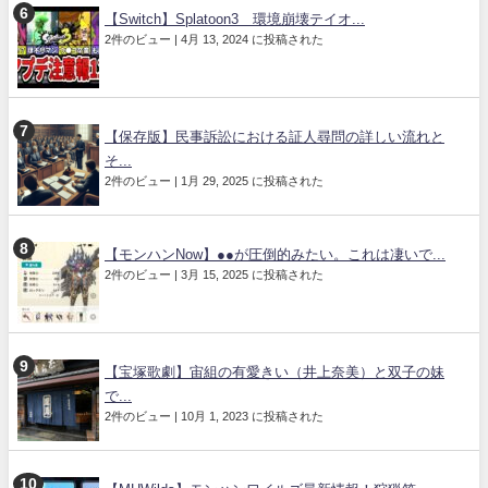
【Switch】Splatoon3 環境崩壊テイオ...
2件のビュー
|
4月 13, 2024 に投稿された
【保存版】民事訴訟における証人尋問の詳しい流れと
そ...
2件のビュー
|
1月 29, 2025 に投稿された
【モンハンNow】●●が圧倒的みたい。これは凄いで...
2件のビュー
|
3月 15, 2025 に投稿された
【宝塚歌劇】宙組の有愛きい（井上奈美）と双子の妹
で...
2件のビュー
|
10月 1, 2023 に投稿された