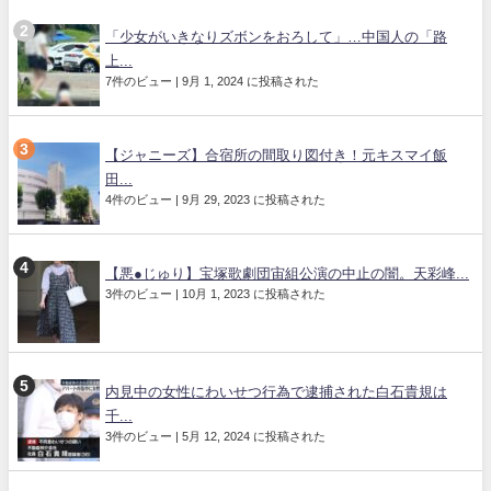
「少女がいきなりズボンをおろして」…中国人の「路
上...
7件のビュー
|
9月 1, 2024 に投稿された
【ジャニーズ】合宿所の間取り図付き！元キスマイ飯
田...
4件のビュー
|
9月 29, 2023 に投稿された
【悪●じゅり】宝塚歌劇団宙組公演の中止の闇。天彩峰...
3件のビュー
|
10月 1, 2023 に投稿された
内見中の女性にわいせつ行為で逮捕された白石貴規は
千...
3件のビュー
|
5月 12, 2024 に投稿された