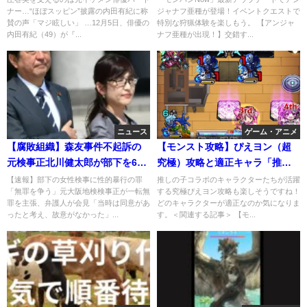
ナー…“ほぼスッピン”披露の内田有紀に称
ジャナフ亜種が登場！イベントクエストで
に選出
賛の声「マジ眩しい」 …12月5日、俳優の
特別な狩猟体験を楽しもう。 【アンジャ
内田有紀（49）が『...
ナフ亜種が出現！】交錯す...
ニュース
ゲーム・アニメ
【腐敗組織】森友事件不起訴の
【モンスト攻略】ぴえヨン（超
元検事正北川健太郎が部下を6年
究極）攻略と適正キャラ「推し
間性奴隷。保釈認められず無罪
の子」コラボ
【速報】部下の女性検事に性的暴行の罪
推しの子コラボのキャラクターたちが活躍
「無罪を争う」元大阪地検検事正が一転無
する究極ぴえヨン攻略も楽しそうですね！
主張！
罪を主張、弁護人が会見「当時は同意があ
どのキャラクターが適正なのか気になりま
ったと考え、故意がなかった」...
す。＜関連する記事＞ 【モ...