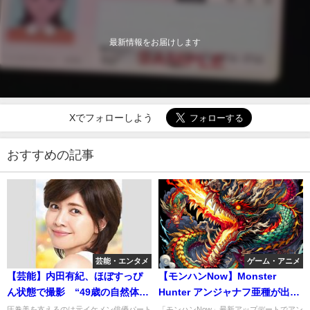
最新情報をお届けします
Xでフォローしよう
おすすめの記事
芸能・エンタメ
ゲーム・アニメ
【芸能】内田有紀、ほぼすっぴ
【モンハンNow】Monster
ん状態で撮影 “49歳の自然体の
Hunter アンジャナフ亜種が出
美しさ” 今年最も輝いている人
現！交錯する炎雷の顎
圧巻美を支えるのは元イケメン俳優パート
「モンハンNow」最新アップデートでアン