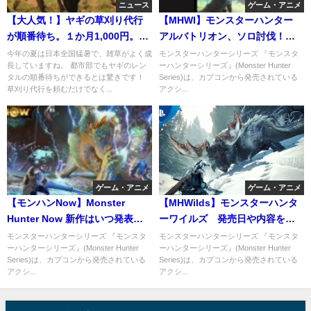
ニュース
ゲーム・アニメ
【大人気！】ヤギの草刈り代行
【MHWI】モンスターハンター
が順番待ち。１か月1,000円。餌
アルバトリオン、ソロ討伐！最
代不要。
終回（希望）
今年の夏は日本全国猛暑で、雑草がよく成
モンスターハンターシリーズ 『モンスタ
長していますね。 都市部でもヤギのレン
ーハンターシリーズ』(Monster Hunter
タルの順番待ちができるとは驚きです！
Series)は、カプコンから発売されている
草刈り代行を頼むだけでなく...
アクシ...
ゲーム・アニメ
ゲーム・アニメ
【モンハンNow】Monster
【MHWilds】モンスターハンタ
Hunter Now 新作はいつ発表・
ーワイルズ 発売日や内容を紹
発売か！PS5で出る？
介
モンスターハンターシリーズ 『モンスタ
モンスターハンターシリーズ 『モンスタ
ーハンターシリーズ』(Monster Hunter
ーハンターシリーズ』(Monster Hunter
Series)は、カプコンから発売されている
Series)は、カプコンから発売されている
アクシ...
アクシ...