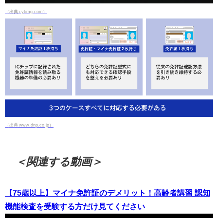
（出典 i.ytimg.com）
（出典 www.dnp.co.jp）
＜関連する動画＞
【75歳以上】マイナ免許証のデメリット！高齢者講習 認知
機能検査を受験する方だけ見てください