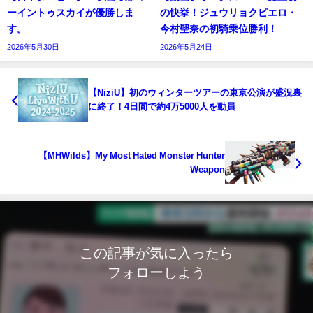
ーイントゥスカイが優勝しま
の快挙！ジュウリョクピエロ・
す。
今村聖奈の初騎乗位勝利！
2026年5月30日
2026年5月24日
【NiziU】初のウィンターツアーの東京公演が盛況裏
に終了！4日間で約4万5000人を動員
【MHWilds】My Most Hated Monster Hunter
Weapon
この記事が気に入ったら
フォローしよう