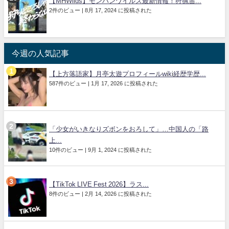
【MHWilds】モンハンワイルズ最新情報！狩猟笛...
2件のビュー
|
8月 17, 2024 に投稿された
今週の人気記事
【上方落語家】月亭太遊プロフィールwiki経歴学歴...
587件のビュー
|
1月 17, 2026 に投稿された
「少女がいきなりズボンをおろして」…中国人の「路
上...
10件のビュー
|
9月 1, 2024 に投稿された
【TikTok LIVE Fest 2026】ラス...
8件のビュー
|
2月 14, 2026 に投稿された