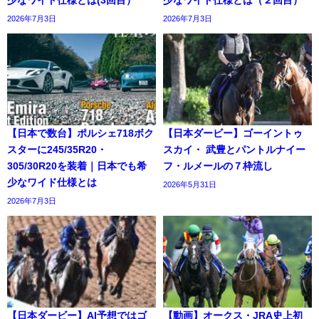
2026年7月3日
2026年7月3日
【日本で数台】ポルシェ718ボク
【日本ダービー】ゴーイントゥ
スターに245/35R20・
スカイ・ 武豊とパントルナイー
305/30R20を装着｜日本でも希
フ・ルメールの７枠流し
少なワイド仕様とは
2026年5月31日
2026年7月3日
【日本ダービー】AI予想ではゴ
【動画】オークス・JRA史上初