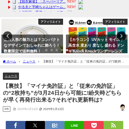
アフィリエイト
アフィリエイト
【カラコン】 UVカット モイスト
公式 iFace iPhone15 ケース
高含水 度あり 度なし 盛れる ドン
15Pro 15Plus 15Promax
キ Knock Knockワンデーレンズ
iPhone14 ケース iPhone13mini
の魅力とは？
iPhone13
ホーム
ニュース
【裏技】「マイナ免許証」と「従来の免許証」の“2枚持
2024年3月26日
2024年3月22日
ち”が3月24日から可能に!紛失時どちらが早く再発行出来る?それぞれ更新料は?
ニュース
【裏技】「マイナ免許証」と「従来の免許証」
の“2枚持ち”が3月24日から可能に!紛失時どちら
が早く再発行出来る?それぞれ更新料は?
PR
2025年1月14日
2025年1月13日
LINE