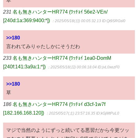
231
名も無きハンターHR774 (ﾜｯﾁｮｲ 56e2-VEn/
[240d:1a:369:9400:*])
：2025/05/18(日) 00:05:32.13
ID:Qt9SRGsl0
>>180
言われてみりゃたしかにそうだわ
233
名も無きハンターHR774 (ﾜｯﾁｮｲ 1ea0-DomM
[240f:141:3a9a:1:*])
：2025/05/18(日) 00:06:18.04
ID:jvL0xezF0
>>180
草
186
名も無きハンターHR774 (ﾜｯﾁｮｲ d3cf-1w7f
[182.166.168.120])
：2025/05/17(土) 23:57:16.35
ID:kGjMtPuL0
マジで当然のようにずっと続いてる悪習だから今更ツッ