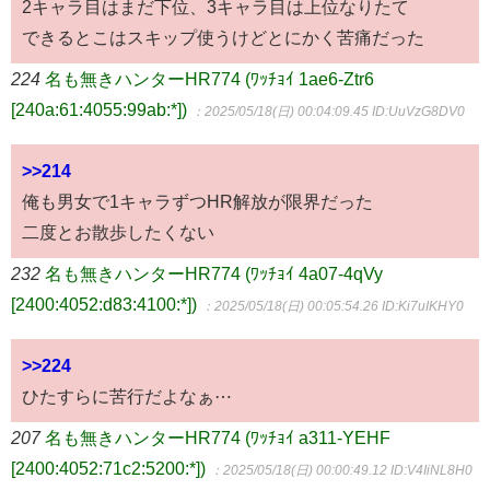
2キャラ目はまだ下位、3キャラ目は上位なりたて
できるとこはスキップ使うけどとにかく苦痛だった
224
名も無きハンターHR774 (ﾜｯﾁｮｲ 1ae6-Ztr6
[240a:61:4055:99ab:*])
：2025/05/18(日) 00:04:09.45
ID:UuVzG8DV0
>>214
俺も男女で1キャラずつHR解放が限界だった
二度とお散歩したくない
232
名も無きハンターHR774 (ﾜｯﾁｮｲ 4a07-4qVy
[2400:4052:d83:4100:*])
：2025/05/18(日) 00:05:54.26
ID:Ki7uIKHY0
>>224
ひたすらに苦行だよなぁ⋯
207
名も無きハンターHR774 (ﾜｯﾁｮｲ a311-YEHF
[2400:4052:71c2:5200:*])
：2025/05/18(日) 00:00:49.12
ID:V4IiNL8H0