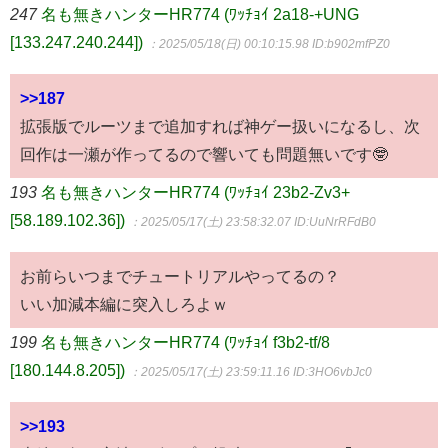
247
名も無きハンターHR774 (ﾜｯﾁｮｲ 2a18-+UNG
[133.247.240.244])
：2025/05/18(日) 00:10:15.98
ID:b902mfPZ0
>>187
拡張版でルーツまで追加すれば神ゲー扱いになるし、次
回作は一瀬が作ってるので響いても問題無いです🤓
193
名も無きハンターHR774 (ﾜｯﾁｮｲ 23b2-Zv3+
[58.189.102.36])
：2025/05/17(土) 23:58:32.07
ID:UuNrRFdB0
お前らいつまでチュートリアルやってるの？
いい加減本編に突入しろよｗ
199
名も無きハンターHR774 (ﾜｯﾁｮｲ f3b2-tf/8
[180.144.8.205])
：2025/05/17(土) 23:59:11.16
ID:3HO6vbJc0
>>193