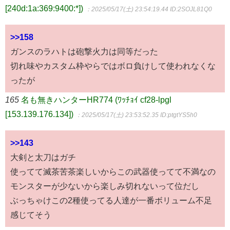
[240d:1a:369:9400:*])
：2025/05/17(土) 23:54:19.44
ID:2SOJL81Q0
>>158
ガンスのラハトは砲撃火力は同等だった
切れ味やカスタム枠やらではボロ負けして使われなくな
ったが
165
名も無きハンターHR774 (ﾜｯﾁｮｲ cf28-lpgl
[153.139.176.134])
：2025/05/17(土) 23:53:52.35
ID:ptgtYS5h0
>>143
大剣と太刀はガチ
使ってて滅茶苦茶楽しいからこの武器使ってて不満なの
モンスターが少ないから楽しみ切れないって位だし
ぶっちゃけこの2種使ってる人達が一番ボリューム不足
感じてそう