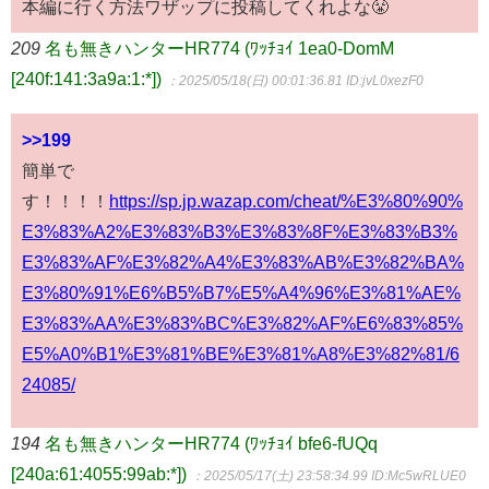
本編に行く方法ワザップに投稿してくれよな😤
209
名も無きハンターHR774 (ﾜｯﾁｮｲ 1ea0-DomM
[240f:141:3a9a:1:*])
：2025/05/18(日) 00:01:36.81
ID:jvL0xezF0
>>199
簡単で
す！！！！
https://sp.jp.wazap.com/cheat/%E3%80%90%
E3%83%A2%E3%83%B3%E3%83%8F%E3%83%B3%
E3%83%AF%E3%82%A4%E3%83%AB%E3%82%BA%
E3%80%91%E6%B5%B7%E5%A4%96%E3%81%AE%
E3%83%AA%E3%83%BC%E3%82%AF%E6%83%85%
E5%A0%B1%E3%81%BE%E3%81%A8%E3%82%81/6
24085/
194
名も無きハンターHR774 (ﾜｯﾁｮｲ bfe6-fUQq
[240a:61:4055:99ab:*])
：2025/05/17(土) 23:58:34.99
ID:Mc5wRLUE0