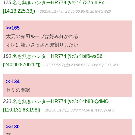
175
名も無きハンターHR774 (ﾜｯﾁｮｲ 737b-hiFx
[14.13.225.33])
：2025/05/17(土) 23:55:06.95
ID:zpTwzGWZ0
>>165
太刀の赤刃ループは好み分かれる
オレは嫌いさっさと兜割りしたい
180
名も無きハンターHR774 (ﾜｯﾁｮｲ bff6-vsS6
[240f:f0:870b:1:*])
：2025/05/17(土) 23:56:01.28
ID:z9CpOXHW0
>>134
セミの翻訳
230
名も無きハンターHR774 (ﾜｯﾁｮｲ 4b88-QdMO
[110.131.63.198])
：2025/05/18(日) 00:04:44.56
ID:eev5y7AP0
>>180
草