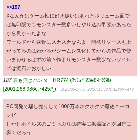
>>197
Xなんかはゲーム性に好き嫌いはあれどボリューム面で
は無印版でもモンスター数多いしやり込み甲斐があった
から良かったよな
ワールドから露骨にスカスカなんよ 開発リソースも上
がってるのはわかるがシームレス化してからの作品で使
いまわせるはずの前々作よりモンスター数少ないワイル
ズは流石におかしい
187
名も無きハンターHR774 (ﾜｯﾁｮｲ 23e8-HX9b
[2001:268:986c:7425:*])
：2025/05/17(土) 23:57:18.30
ID:sZYpVwe+0
PC同発で騙し売りして1000万本ホクホクの藤徳＊ーコ
ンビ
しかしホイルズのゴミっぷりは確実に拡張版と次回作に
響くだろう