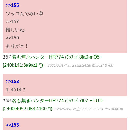
>>155
ツッコんでみい😡
>>157
惜しいね
>>159
ありがと！
157
名も無きハンターHR774 (ﾜｯﾁｮｲ 8fa0-mQ5+
[240f:141:3a9a:1:*])
：2025/05/17(土) 23:52:34.39
ID:rieEhSYp0
>>153
114514？
159
名も無きハンターHR774 (ﾜｯﾁｮｲ 7f07-+HUD
[2400:4052:d83:4100:*])
：2025/05/17(土) 23:52:39.28
ID:rsxxbX4H0
>>153