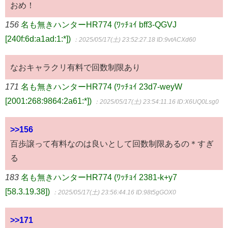
おめ！
156
名も無きハンターHR774 (ﾜｯﾁｮｲ bff3-QGVJ
[240f:6d:a1ad:1:*])
：2025/05/17(土) 23:52:27.18
ID:9vtACXd60
なおキャラクリ有料で回数制限あり
171
名も無きハンターHR774 (ﾜｯﾁｮｲ 23d7-weyW
[2001:268:9864:2a61:*])
：2025/05/17(土) 23:54:11.16
ID:X6UQ0Lsg0
>>156
百歩譲って有料なのは良いとして回数制限あるの＊すぎ
る
183
名も無きハンターHR774 (ﾜｯﾁｮｲ 2381-k+y7
[58.3.19.38])
：2025/05/17(土) 23:56:44.16
ID:98t5gGOX0
>>171