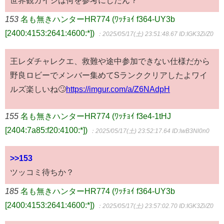
153
名も無きハンターHR774 (ﾜｯﾁｮｲ f364-UY3b
[2400:4153:2641:4600:*])
：2025/05/17(土) 23:51:48.67
ID:IGK3Zi/Z0
王レダチャレクエ、救難や途中参加できない仕様だから
野良ロビーでメンバー集めてSランククリアしたよワイ
ルズ楽しいね🙄
https://imgur.com/a/Z6NAdpH
155
名も無きハンターHR774 (ﾜｯﾁｮｲ f3e4-1tHJ
[2404:7a85:f20:4100:*])
：2025/05/17(土) 23:52:17.64
ID:lwB3Nl0n0
>>153
ツッコミ待ちか？
185
名も無きハンターHR774 (ﾜｯﾁｮｲ f364-UY3b
[2400:4153:2641:4600:*])
：2025/05/17(土) 23:57:02.70
ID:IGK3Zi/Z0