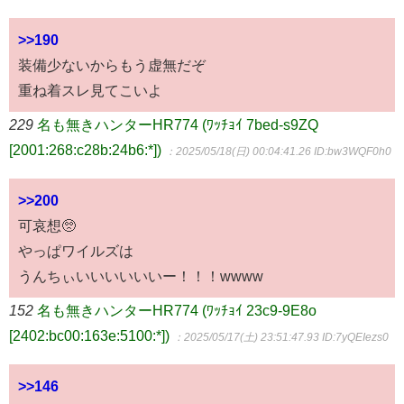
>>190
装備少ないからもう虚無だぞ
重ね着スレ見てこいよ
229
名も無きハンターHR774 (ﾜｯﾁｮｲ 7bed-s9ZQ
[2001:268:c28b:24b6:*])
：2025/05/18(日) 00:04:41.26
ID:bw3WQF0h0
>>200
可哀想🥺
やっぱワイルズは
うんちぃいいいいいいー！！！wwww
152
名も無きハンターHR774 (ﾜｯﾁｮｲ 23c9-9E8o
[2402:bc00:163e:5100:*])
：2025/05/17(土) 23:51:47.93
ID:7yQEIezs0
>>146