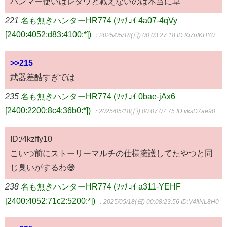
ハンマー使いはレダウと戦えないのは本当に草
221
名も無きハンターHR774 (ﾜｯﾁｮｲ 4a07-4qVy
[2400:4052:d83:4100:*])
：2025/05/18(日) 00:03:27.18
ID:Ki7uIKHY0
>>215
武器差酷すぎでは
235
名も無きハンターHR774 (ﾜｯﾁｮｲ 0bae-jAx6
[2400:2200:8c4:36b0:*])
：2025/05/18(日) 00:07:07.75
ID:vksD7ae90
ID:/4kzffy10
こいつ前にストーリーマルチの仕様擁護してたやつと同
じ臭いがするわ😅
238
名も無きハンターHR774 (ﾜｯﾁｮｲ a311-YEHF
[2400:4052:71c2:5200:*])
：2025/05/18(日) 00:08:23.56
ID:V4IiNL8H0