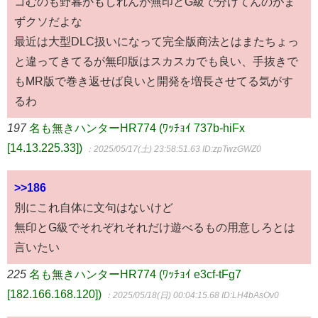
コむのも野暮かもしれんが無印とG級で分けてんのがま
ずクソだよな
最近は大型DLC扱いになって完全版商法とはまたちょっ
と違ってきてるが無印版はスカスカでも良い、手抜きで
もMR版で巻き返せば良いと開発を増長させてる気がす
るわ
197
名も無きハンターHR774 (ﾜｯﾁｮｲ 737b-hiFx
[14.13.225.33])
：2025/05/17(土) 23:58:51.63
ID:zpTwzGWZ0
>>186
別にこれ自体に文句はないけど
無印とG級でそれぞれそれだけ遊べるもの用意しろとは
言いたい
225
名も無きハンターHR774 (ﾜｯﾁｮｲ e3cf-tFg7
[182.166.168.120])
：2025/05/18(日) 00:04:15.68
ID:LH4bAsOv0