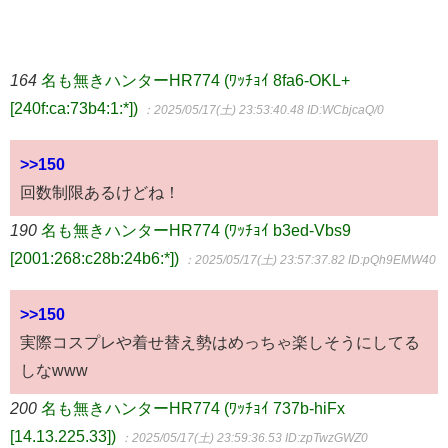
164
名も無きハンターHR774 (ﾜｯﾁｮｲ 8fa6-OKL+
[240f:ca:73b4:1:*])
：2025/05/17(土) 23:53:40.48
ID:WCbjcaQ/0
>>150
回数制限あるけどね！
190
名も無きハンターHR774 (ﾜｯﾁｮｲ b3ed-Vbs9
[2001:268:c28b:24b6:*])
：2025/05/17(土) 23:57:37.82
ID:pQh9EMW40
>>150
実際コスプレや着せ替え勢はめっちゃ楽しそうにしてる
しなwww
200
名も無きハンターHR774 (ﾜｯﾁｮｲ 737b-hiFx
[14.13.225.33])
：2025/05/17(土) 23:59:36.53
ID:zpTwzGWZ0