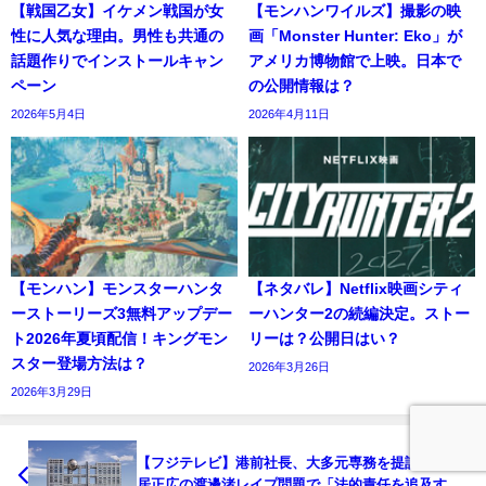
【戦国乙女】イケメン戦国が女
【モンハンワイルズ】撮影の映
性に人気な理由。男性も共通の
画「Monster Hunter: Eko」が
話題作りでインストールキャン
アメリカ博物館で上映。日本で
ペーン
の公開情報は？
2026年5月4日
2026年4月11日
【モンハン】モンスターハンタ
【ネタバレ】Netflix映画シティ
ーストーリーズ3無料アップデー
ーハンター2の続編決定。ストー
ト2026年夏頃配信！キングモン
リーは？公開日はい？
スター登場方法は？
2026年3月26日
2026年3月29日
【フジテレビ】港前社長、大多元専務を提訴へ。中
居正広の渡邊渚レイプ問題で「法的責任を追及す