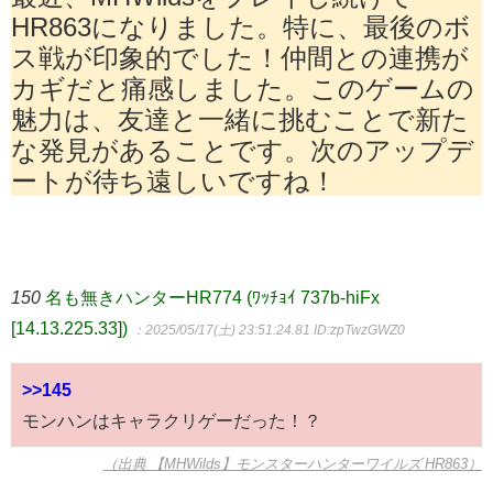
HR863になりました。特に、最後のボ
ス戦が印象的でした！仲間との連携が
カギだと痛感しました。このゲームの
魅力は、友達と一緒に挑むことで新た
な発見があることです。次のアップデ
ートが待ち遠しいですね！
150
名も無きハンターHR774 (ﾜｯﾁｮｲ 737b-hiFx
[14.13.225.33])
：2025/05/17(土) 23:51:24.81
ID:zpTwzGWZ0
>>145
モンハンはキャラクリゲーだった！？
（出典 【MHWilds】モンスターハンターワイルズ HR863）