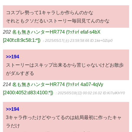
コスプレ勢って1キャラしか作らんのかな
それともクソだるいストーリー毎回見てんのかな
202
名も無きハンターHR774 (ﾜｯﾁｮｲ efaf-s4bX
[240f:c8:9c58:1:*])
：2025/05/17(土) 23:59:58.66
ID:1ke+0Zcp0
>>194
ストーリーはスキップ出来るから苦じゃないけどお散歩
がダルすぎる
214
名も無きハンターHR774 (ﾜｯﾁｮｲ 4a07-4qVy
[2400:4052:d83:4100:*])
：2025/05/18(日) 00:02:16.02
ID:Ki7uIKHY0
>>194
3キャラ作ったけどやってるのは結局最初に作ったキャ
ラだけ