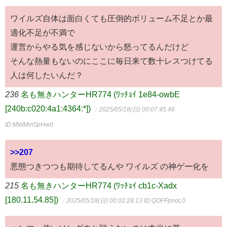
ワイルズ自体は面白くても圧倒的ボリューム不足とか最
適化不足が不満で
運営からやる気を感じないから怒ってるんだけど
そんな熱量もないのにここに毎日来て数十レスつけてる
人は何したいんだ？
236
名も無きハンターHR774 (ﾜｯﾁｮｲ 1e84-owbE
[240b:c020:4a1:4364:*])
：2025/05/18(日) 00:07:45.46
ID:MWMm5pHw0
>>207
悪態つきつつも期待してるんや ワイルズ の神ゲー化を
215
名も無きハンターHR774 (ﾜｯﾁｮｲ cb1c-Xadx
[180.11.54.85])
：2025/05/18(日) 00:02:28.13
ID:QOFFpnoL0