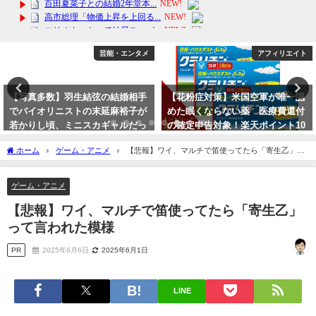
アフィリエイト
芸能・エンタメ
【花粉症対策】米国空軍が唯一認
【続報】宝塚月組東京公演開始20
めた眠くならない薬 医療費還付
分前の直前中止の理由が酷すぎ
の確定申告対象！楽天ポイント10
2023年10月15日
倍！【第(2)類医薬品】クラリチン
ホーム
ゲーム・アニメ
【悲報】ワイ、マルチで笛使ってたら「寄生乙」っ
EX 28錠 セルフメディケーショ
て言われた模様
ン対象
ゲーム・アニメ
2024年3月13日
【悲報】ワイ、マルチで笛使ってたら「寄生乙」
って言われた模様
PR
2025年6月6日
2025年6月1日
LINE