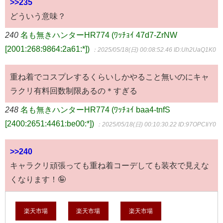
>>235
どういう意味？
240
名も無きハンターHR774 (ﾜｯﾁｮｲ 47d7-ZrNW
[2001:268:9864:2a61:*])
：2025/05/18(日) 00:08:52.46
ID:Uh2UaQ1K0
重ね着でコスプレするくらいしかやること無いのにキャ
ラクリ有料回数制限あるの＊すぎる
248
名も無きハンターHR774 (ﾜｯﾁｮｲ baa4-tnfS
[2400:2651:4461:be00:*])
：2025/05/18(日) 00:10:30.22
ID:97OPCIiY0
>>240
キャラクリ頑張っても重ね着コーデしても装衣で見えな
くなります！🤪
楽天市場
楽天市場
楽天市場