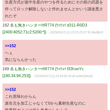
生産方式が途中生産のやつを作るためにその前の武器を
作ってロック解除しないと作れませんとかいう謎改悪さ
れたぞ
162
名も無きハンターHR774 (ﾜｯﾁｮｲ d311-R0D3
[2400:4052:71c2:5200:*])
：2025/05/17(土) 23:53:25.07
ID:/4kzffy10
>>152
へぇ
気にならんかった
169
名も無きハンターHR774 (ﾜｯﾁｮｲ f33f-onYc
[180.34.94.253])
：2025/05/17(土) 23:54:00.29
ID:seWnQHny0
>>152
これ意味わからん
派生元を加工じゃなくて0から素材生産なのに
世界観ガイジは何を参考にしたん？