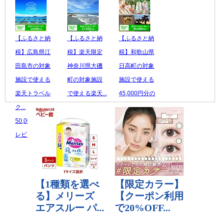
【ふるさと納
【ふるさと納
【ふるさと納
税】広島県江
税】楽天限定
税】和歌山県
田島市の対象
神奈川県大磯
日高町の対象
施設で使える
町の対象施設
施設で使える
楽天トラベル
で使える楽天...
45,000円分の
ク...
70,000 円
...
50,000 円
レビュー数：0
150,000 円
レビュー数：0
レビュー数：0