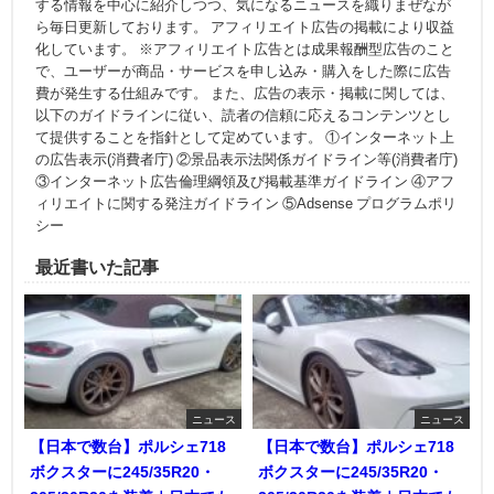
する情報を中心に紹介しつつ、気になるニュースを織りまぜなが
ら毎日更新しております。 アフィリエイト広告の掲載により収益
化しています。 ※アフィリエイト広告とは成果報酬型広告のこと
で、ユーザーが商品・サービスを申し込み・購入をした際に広告
費が発生する仕組みです。 また、広告の表示・掲載に関しては、
以下のガイドラインに従い、読者の信頼に応えるコンテンツとし
て提供することを指針として定めています。 ①インターネット上
の広告表示(消費者庁) ②景品表示法関係ガイドライン等(消費者庁)
③インターネット広告倫理綱領及び掲載基準ガイドライン ④アフ
ィリエイトに関する発注ガイドライン ⑤Adsense プログラムポリ
シー
最近書いた記事
ニュース
ニュース
【日本で数台】ポルシェ718
【日本で数台】ポルシェ718
ボクスターに245/35R20・
ボクスターに245/35R20・