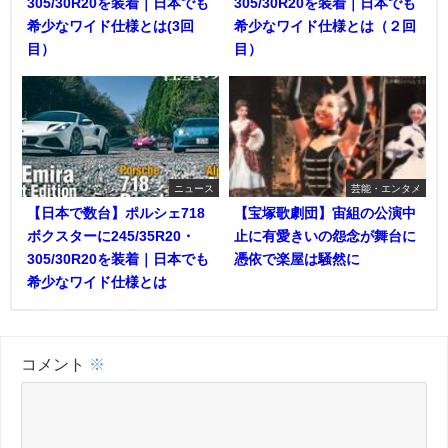
305/30R20を装着｜日本でも
305/30R20を装着｜日本でも
希少なワイド仕様とは(3回
希少なワイド仕様とは（２回
目）
目）
ニュース
芸能・エンタメ
【日本で数台】ポルシェ718
【宝塚歌劇団】宙組の公演中
ボクスターに245/35R20・
止に有愛きいの怨念が舞台に
305/30R20を装着｜日本でも
憑依で楽屋は騒然に
希少なワイド仕様とは
コメント
※