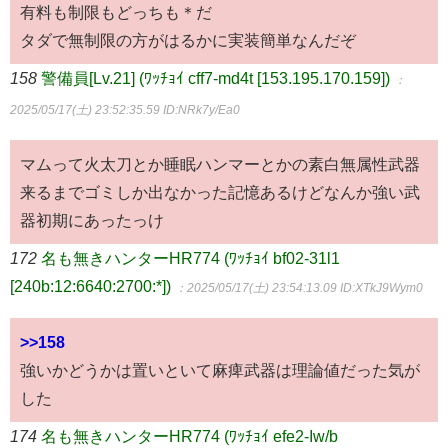
有料も制限もどっちも＊だ
タダで無制限の方がはるかに実装簡単なんだぞ
158
警備員[Lv.21] (ﾜｯﾁｮｲ cff7-md4t [153.195.170.159])
：
2025/05/17(土) 23:52:35.59
ID:NRk7y/Ea0
マムって火太刀とか睡眠ハンマーとかの素白無属性武器
来るまでゴミしか出なかった記憶あるけどなんか強い武
器初期にあったっけ
172
名も無きハンターHR774 (ﾜｯﾁｮｲ bf02-31l1
[240b:12:6640:2700:*])
：2025/05/17(土) 23:54:13.09
ID:XTkJ9Wym0
>>158
強いかどうかは置いといて麻痺武器は理論値だった気が
した
174
名も無きハンターHR774 (ﾜｯﾁｮｲ efe2-Iw/b