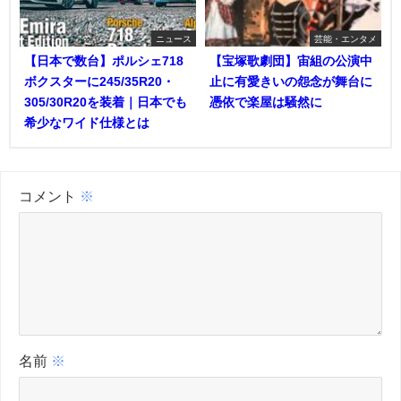
ニュース
芸能・エンタメ
【日本で数台】ポルシェ718
【宝塚歌劇団】宙組の公演中
ボクスターに245/35R20・
止に有愛きいの怨念が舞台に
305/30R20を装着｜日本でも
憑依で楽屋は騒然に
希少なワイド仕様とは
コメント
※
名前
※