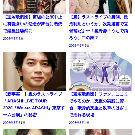
【宝塚歌劇団】宙組の公演中止
【嵐】ラストライブの裏側。政
に有愛きいの怨念が舞台に憑依
治利用というか、次期選書で立
で楽屋は騒然に
候補だよ〜！星野源『うちで踊
ろう』二の舞？
2026年6月6日
2026年6月6日
【新事実！】嵐のラストライブ
【宝塚歌劇団】ファン、ここま
「ARASHI LIVE TOUR
でやるのか…支援の実態に賛
2026『We are ARASHI』東京ド
否 献身的支援と改革のはざま
ーム公演」の秘密
で揺れる現場
2026年5月31日
2026年5月4日