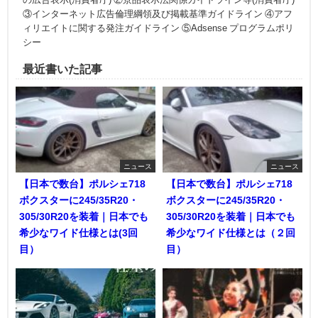
③インターネット広告倫理綱領及び掲載基準ガイドライン ④アフ
ィリエイトに関する発注ガイドライン ⑤Adsense プログラムポリ
シー
最近書いた記事
ニュース
ニュース
【日本で数台】ポルシェ718
【日本で数台】ポルシェ718
ボクスターに245/35R20・
ボクスターに245/35R20・
305/30R20を装着｜日本でも
305/30R20を装着｜日本でも
希少なワイド仕様とは(3回
希少なワイド仕様とは（２回
目）
目）