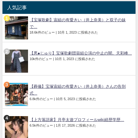
人気記事
【宝塚歌劇】宙組の有愛きい（井上奈美）と双子の妹
で...
18.6k件のビュー
|
10月 1, 2023 に投稿された
【悪●じゅり】宝塚歌劇団宙組公演の中止の闇。天彩峰...
10k件のビュー
|
10月 1, 2023 に投稿された
【葬儀】宝塚宙組の有愛きい（井上奈美）さんの告別
式...
6.8k件のビュー
|
10月 5, 2023 に投稿された
【上方落語家】月亭太遊プロフィールwiki経歴学歴...
6.5k件のビュー
|
1月 17, 2026 に投稿された