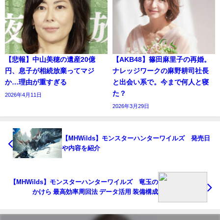
【悲報】中山美穂の遺産20億
【AKB48】篠田麻里子の再婚。
円、息子が相続放棄ってマジ
ナレッジワークの麻野耕司社長
か…理由が重すぎる
と出会い系で。今まで何人と寝
た？
2026年4月11日
2026年3月29日
【MHWilds】モンスターハンターワイルズ 発売日
や内容を紹介
【MHWilds】モンスターハンターワイルズ 竜玉の
かけら 最高効率周回法 データ活用 装備構成