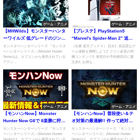
ゲーム・アニメ
ゲーム・アニメ
【MHWilds】モンスターハンタ
【プレステ】PlayStation5
ーワイルズ 低グレードのジンオ
“Marvel's Spider-Man 2” 送料
ウガでリオレウス
無料
モンスターハンターシリーズ 『モンスタ
（出典 楽天ブックス） 目次1. 高品質なゲ
ーハンターシリーズ』(Monster Hunter
ーム体験を満喫しよう2. ファン必見の同
Series)は、カプコンから発売されている
梱コンテンツ3. 発売日や予約締切日に要
アクシ...
注意4. お得な...
ゲーム・アニメ
ゲーム・アニメ
【モンハンNow】Monster
【モンハンNow】普段使い＆テ
Hunter Now G6で 8楽勝に狩れ
オ対策の最適解!! 作って絶対に
るジュラ弓が超ヤバい！
後悔しない『とっておきの水属
モンスターハンターシリーズ 『モンスタ
モンスターハンターシリーズ 『モンスタ
ーハンターシリーズ』(Monster Hunter
ーハンターシリーズ』(Monster Hunter
性武器
Series)は、カプコンから発売されている
Series)は、カプコンから発売されている