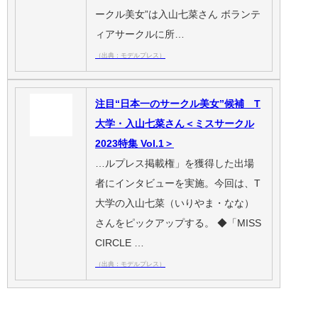
ークル美女”は入山七菜さん ボランテ
ィアサークルに所…
（出典：モデルプレス）
注目“日本一のサークル美女”候補 T
大学・入山七菜さん＜ミスサークル
2023特集 Vol.1＞
…ルプレス掲載権」を獲得した出場
者にインタビューを実施。今回は、T
大学の入山七菜（いりやま・なな）
さんをピックアップする。 ◆「MISS
CIRCLE …
（出典：モデルプレス）