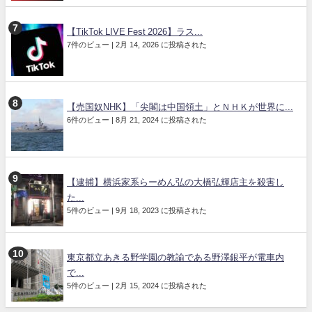
【TikTok LIVE Fest 2026】ラス...
7件のビュー
|
2月 14, 2026 に投稿された
【売国奴NHK】「尖閣は中国領土」とＮＨＫが世界に...
6件のビュー
|
8月 21, 2024 に投稿された
【逮捕】横浜家系らーめん弘の大橋弘輝店主を殺害し
た...
5件のビュー
|
9月 18, 2023 に投稿された
東京都立あきる野学園の教諭である野澤銀平が電車内
で...
5件のビュー
|
2月 15, 2024 に投稿された