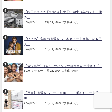
【吹田市でまた飛び降り】女子中学生３年の２人。揉
み...
5.9k件のビュー
|
2月 14, 2024 に投稿された
【いじめ】宙組の有愛きい（本名：井上奈美）の双子
の...
5.4k件のビュー
|
10月 1, 2023 に投稿された
【放送事故】TWICEのパンツの割れ目を生放送！「...
5.1k件のビュー
|
7月 26, 2024 に投稿された
【写真】有愛きい（井上奈美）、一禾あお（井上茉
美）...
4.5k件のビュー
|
10月 2, 2023 に投稿された