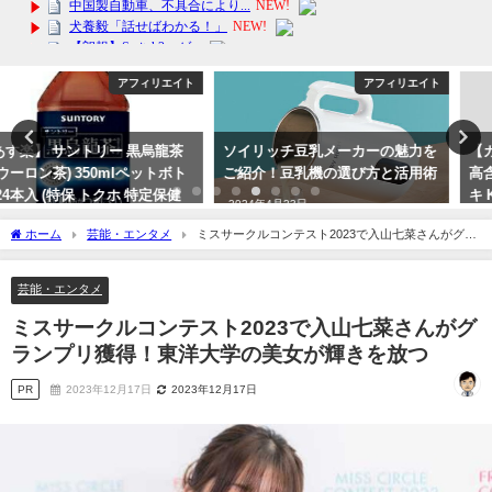
アフィリエイト
アフィリエイト
ソイリッチ豆乳メーカーの魅力を
【カラコン】 UVカット モイスト
ご紹介！豆乳機の選び方と活用術
高含水 度あり 度なし 盛れる ドン
キ Knock Knockワンデーレンズ
2024年4月23日
の魅力とは？
ホーム
芸能・エンタメ
ミスサークルコンテスト2023で入山七菜さんがグラ
2024年3月26日
ンプリ獲得！東洋大学の美女が輝きを放つ
芸能・エンタメ
ミスサークルコンテスト2023で入山七菜さんがグ
ランプリ獲得！東洋大学の美女が輝きを放つ
PR
2023年12月17日
2023年12月17日