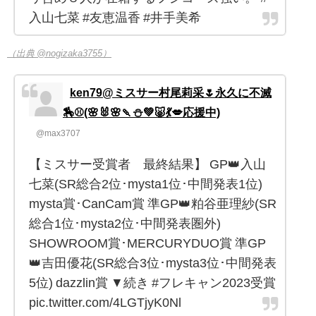
入山七菜 #友恵温香 #井手美希
（出典 @nogizaka3755）
ken79@ミスサー村尾莉采🌷永久に不滅
🏇⚾(🌸🐰🌸🍡⛄💚🐷💃💋応援中)
@max3707
【ミスサー受賞者 最終結果】 GP👑入山
七菜(SR総合2位･mysta1位･中間発表1位)
mysta賞･CanCam賞 準GP👑粕谷亜理紗(SR
総合1位･mysta2位･中間発表圏外)
SHOWROOM賞･MERCURYDUO賞 準GP
👑吉田優花(SR総合3位･mysta3位･中間発表
5位) dazzlin賞 ▼続き #フレキャン2023受賞
pic.twitter.com/4LGTjyK0Nl