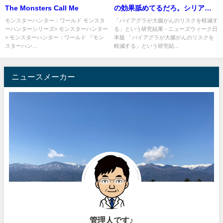
The Monsters Call Me
の効果舐めてるだろ。シリアス
との比較。アルツハイマーのリ
モンスターハンター：ワールド モンスタ
「バイアグラが大腸がんのリスクを軽減す
ーハンターシリーズ> モンスターハンター
る」という研究結果 - ニューズウィーク日
スク減る効果も
> モンスターハンター：ワールド 『モン
本版 「バイアグラが大腸がんのリスクを
スターハン...
軽減する」という研究結...
ニュースメーカー
管理人です♪