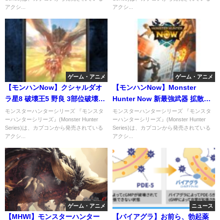
アクシ...
アクシ...
ゲーム・アニメ
ゲーム・アニメ
【モンハンNow】クシャルダオ
【モンハンNow】Monster
ラ星8 破壊王5 野良 3部位破壊
Hunter Now 新最強武器 拡散リ
【無課金】
オレイア亜種龍弓装備
モンスターハンターシリーズ 『モンスタ
モンスターハンターシリーズ 『モンスタ
ーハンターシリーズ』(Monster Hunter
ーハンターシリーズ』(Monster Hunter
Series)は、カプコンから発売されている
Series)は、カプコンから発売されている
アクシ...
アクシ...
ゲーム・アニメ
ニュース
【MHWI】モンスターハンター
【バイアグラ】お前ら、勃起薬