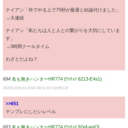
ナイアン「外でやる上で75秒が最適と結論付けました」
→大連続
ナイアン「私たちは人と人との繋がりを大切にしていま
す」
→3時間クールタイム
わざとだよね？
694
名も無きハンターHR774 (ﾜｯﾁｮｲ 6213-E4s1)
：
2023/12/16(土) 20:02:48.01
ID:Ctxmf5CJ0
>>651
テンプレにしたいレベル
663
名も無きハンターHR774 (ﾜｯﾁｮｲ 92ef-aojO)
：