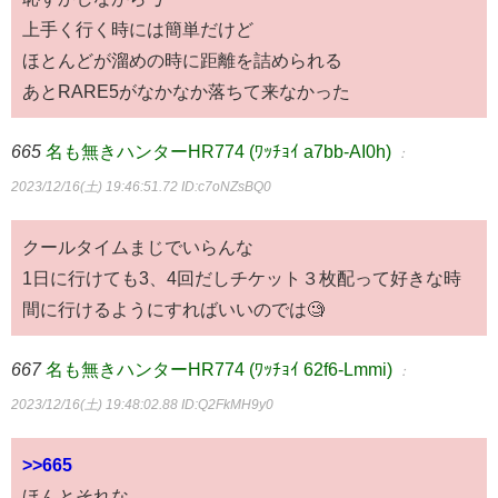
上手く行く時には簡単だけど
ほとんどが溜めの時に距離を詰められる
あとRARE5がなかなか落ちて来なかった
665
名も無きハンターHR774 (ﾜｯﾁｮｲ a7bb-AI0h)
：
2023/12/16(土) 19:46:51.72
ID:c7oNZsBQ0
クールタイムまじでいらんな
1日に行けても3、4回だしチケット３枚配って好きな時
間に行けるようにすればいいのでは🧐
667
名も無きハンターHR774 (ﾜｯﾁｮｲ 62f6-Lmmi)
：
2023/12/16(土) 19:48:02.88
ID:Q2FkMH9y0
>>665
ほんとそれな