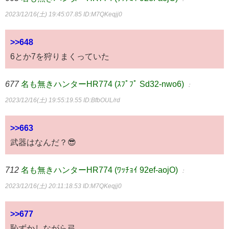
2023/12/16(土) 19:45:07.85
ID:M7QKeqjj0
>>648
6とか7を狩りまくっていた
677
名も無きハンターHR774 (ｽﾌﾟﾌﾟ Sd32-nwo6)
：
2023/12/16(土) 19:55:19.55
ID:BfbOUL/rd
>>663
武器はなんだ？😎
712
名も無きハンターHR774 (ﾜｯﾁｮｲ 92ef-aojO)
：
2023/12/16(土) 20:11:18.53
ID:M7QKeqjj0
>>677
恥ずかしながら弓