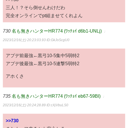
三人！？そら倒せんわけだわ
完全オンラインでpt組ませてくれよん
730
名も無きハンターHR774 (ﾜｯﾁｮｲ d6b1-UNLj)
：
2023/12/16(土) 20:23:03.93
ID:GkJoScgU0
アプデ前最強←黒弓10-5集中5弱特2
アプデ後最強←黒弓10-5連撃5弱特2
アホくさ
735
名も無きハンターHR774 (ﾜｯﾁｮｲ eb67-59BI)
：
2023/12/16(土) 20:24:28.89
ID:cXjVbuLS0
>>730