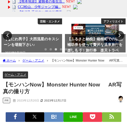
芸能・エンタメ
アフィリエイト
【なにわ男子】大西流星のキスシ
【ふるさと納税】箱根町での宿泊
ーンを堪能下さい♪
補助券を使って贅沢な温泉旅行を
楽しもう！旅行券 楽天トラベ
2023年9月28日
ル デートに近場で
ホーム
ゲーム・アニメ
【モンハンNow】Monster Hunter Now AR写真の
2024年4月3日
撮り方
ゲーム・アニメ
【モンハンNow】Monster Hunter Now AR写
真の撮り方
PR
2023年12月20日
2023年12月17日
LINE