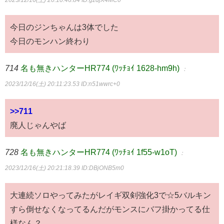
2023/12/16(土) 20:10:46.84
ID:gzdjX4MC0
今日のジンちゃんは3体でした
今日のモンハン終わり
714
名も無きハンターHR774 (ﾜｯﾁｮｲ 1628-hm9h)
：
2023/12/16(土) 20:11:23.53
ID:n51wwrc+0
>>711
廃人じゃんやば
728
名も無きハンターHR774 (ﾜｯﾁｮｲ 1f55-w1oT)
：
2023/12/16(土) 20:21:18.39
ID:DBjONB5m0
大連続ソロやってみたがレイギ双剣強化3で☆5バルキン
すら倒せなくなってるんだがモンスにバフ掛かってる仕
様なん？