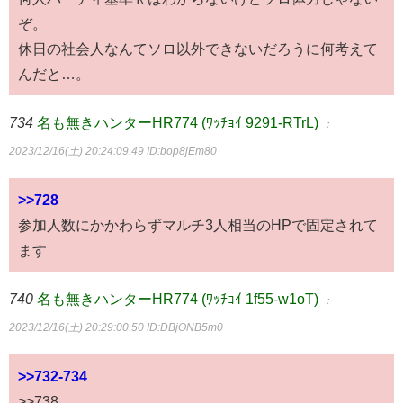
ぞ。
休日の社会人なんてソロ以外できないだろうに何考えて
んだと…。
734
名も無きハンターHR774 (ﾜｯﾁｮｲ 9291-RTrL)
：
2023/12/16(土) 20:24:09.49
ID:bop8jEm80
>>728
参加人数にかかわらずマルチ3人相当のHPで固定されて
ます
740
名も無きハンターHR774 (ﾜｯﾁｮｲ 1f55-w1oT)
：
2023/12/16(土) 20:29:00.50
ID:DBjONB5m0
>>732-734
>>738