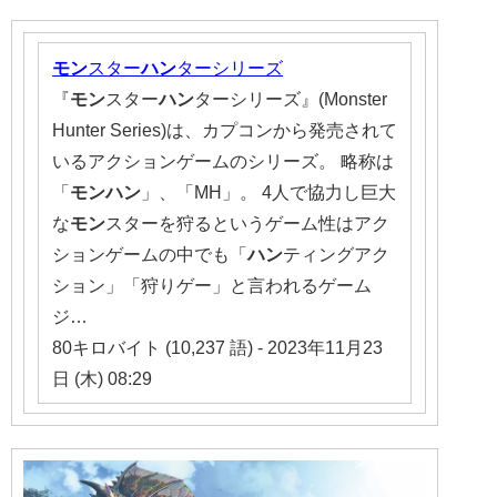
モン
スター
ハン
ターシリーズ
『
モン
スター
ハン
ターシリーズ』(Monster
Hunter Series)は、カプコンから発売されて
いるアクションゲームのシリーズ。 略称は
「
モンハン
」、「MH」。 4人で協力し巨大
な
モン
スターを狩るというゲーム性はアク
ションゲームの中でも「
ハン
ティングアク
ション」「狩りゲー」と言われるゲーム
ジ…
80キロバイト (10,237 語) - 2023年11月23
日 (木) 08:29