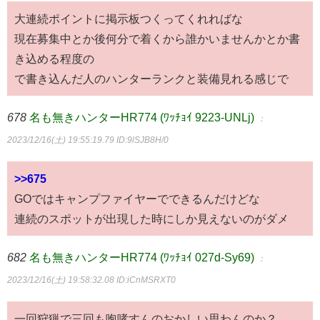
大連続ポイントに掲示板つくってくれればな
現在募集中とか後何分で着くから誰かいませんかとか書
き込める程度の
で書き込んだ人のハンターランクと装備見れる感じで
678
名も無きハンターHR774 (ﾜｯﾁｮｲ 9223-UNLj)
：
2023/12/16(土) 19:55:19.79
ID:9lSJB8H/0
>>675
GOではキャンプファイヤーでできるんだけどな
連続のスポットが出現した時にしか見えないのがダメ
682
名も無きハンターHR774 (ﾜｯﾁｮｲ 027d-Sy69)
：
2023/12/16(土) 19:58:32.08
ID:iCnMSRXT0
一回狩猟で三回も咆哮すんのおかしい思わんのか？