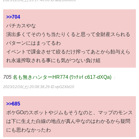
2023/12/16(土) 20:17:46.06
ID:abZUu0dU0
>>704
パチカスやな
演出多くてそのうち当たりくると思って全財産スられる
パターンにはまってるわ
イベントで課金させて絞るだけ搾ってあとから飴与えら
れ永遠搾取される事にも気がつない負け組
705
名も無きハンターHR774 (ﾜｯﾁｮｲ c617-dXQa)
：
2023/12/16(土) 20:08:38.29
ID:vpG2Xbl10
>>685
ポケGOのスポットやジムもそうなのと、マップのモンス
は下に生えた白線の地点が真ん中なのはわかるから疑問
にも思わなかったわ