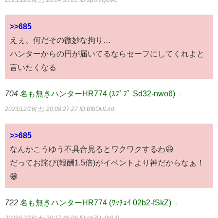
2023/12/16(土) 20:04:33.01
ID:9pIsVQ6M0
>>685
えぇ、何だその微妙な拘り…
ハンターからの円が届いてるならセーフにしてくれよと
言いたくなる
704
名も無きハンターHR774 (ｽﾌﾟﾌﾟ Sd32-nwo6)
：
2023/12/16(土) 20:08:27.27
ID:BfbOUL/rd
>>685
なんかこうゆう不具合見るとワクワクするわ😃
だってお詫び(報酬1.5倍)がイベントより神だからなぁ！
😁
722
名も無きハンターHR774 (ﾜｯﾁｮｲ 02b2-fSkZ)
：