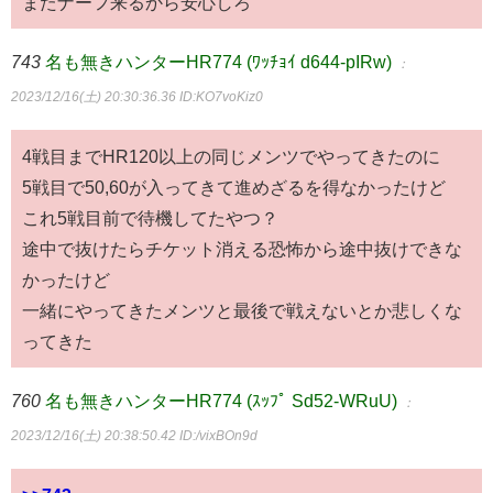
またナーフ来るから安心しろ
743
名も無きハンターHR774 (ﾜｯﾁｮｲ d644-pIRw)
：
2023/12/16(土) 20:30:36.36
ID:KO7voKiz0
4戦目までHR120以上の同じメンツでやってきたのに
5戦目で50,60が入ってきて進めざるを得なかったけど
これ5戦目前で待機してたやつ？
途中で抜けたらチケット消える恐怖から途中抜けできな
かったけど
一緒にやってきたメンツと最後で戦えないとか悲しくな
ってきた
760
名も無きハンターHR774 (ｽｯﾌﾟ Sd52-WRuU)
：
2023/12/16(土) 20:38:50.42
ID:/vixBOn9d