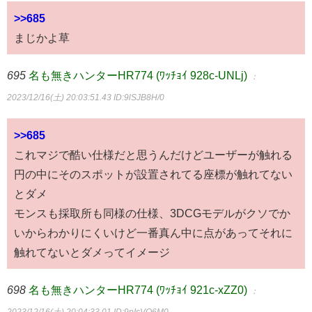
>>685
まじかよ草
695
名も無きハンターHR774 (ﾜｯﾁｮｲ 928c-UNLj)
：
2023/12/16(土) 20:03:51.43
ID:9lSJB8H/0
>>685
これマジで酷い仕様だと思うんだけどユーザーが触れる
円の中にそのスポットが設置されてる座標が触れてない
とダメ
モンスも採取所も同様の仕様、3DCGモデルがクソでか
いからわかりにくいけど一番真ん中に点があってそれに
触れてないとダメってイメージ
698
名も無きハンターHR774 (ﾜｯﾁｮｲ 921c-xZZ0)
：