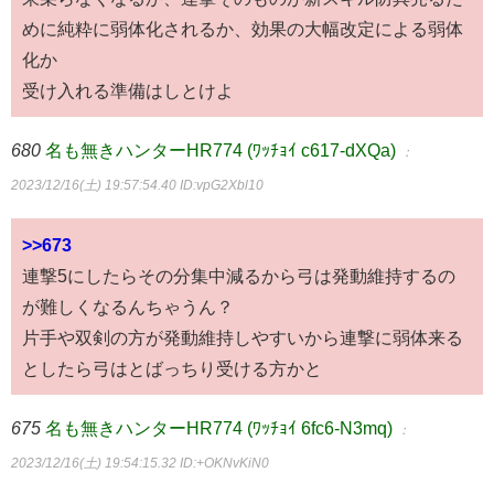
めに純粋に弱体化されるか、効果の大幅改定による弱体
化か
受け入れる準備はしとけよ
680
名も無きハンターHR774 (ﾜｯﾁｮｲ c617-dXQa)
：
2023/12/16(土) 19:57:54.40
ID:vpG2Xbl10
>>673
連撃5にしたらその分集中減るから弓は発動維持するの
が難しくなるんちゃうん？
片手や双剣の方が発動維持しやすいから連撃に弱体来る
としたら弓はとばっちり受ける方かと
675
名も無きハンターHR774 (ﾜｯﾁｮｲ 6fc6-N3mq)
：
2023/12/16(土) 19:54:15.32
ID:+OKNvKiN0