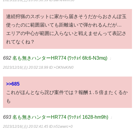
2023/12/16(土) 20:00:36.39
ID:uaHeWhn30
連続狩猟のスポットに家から届きそうだからおさんぽ玉
使ったのに範囲届いても距離遠いで弾かれるんだが…
エリアの中心が範囲に入らないと戦えませんって表記さ
れてなくね？
692
名も無きハンターHR774 (ﾜｯﾁｮｲ 6fc6-N3mq)
：
2023/12/16(土) 20:02:18.99
ID:+OKNvKiN0
>>685
これがほんとなら詫び案件では？報酬１.５倍またくるか
も
693
名も無きハンターHR774 (ﾜｯﾁｮｲ 1628-hm9h)
：
2023/12/16(土) 20:02:41.45
ID:n51wwrc+0