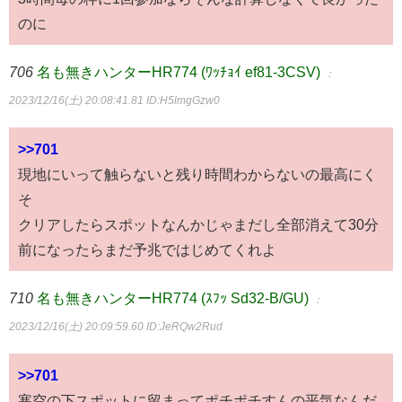
のに
706
名も無きハンターHR774 (ﾜｯﾁｮｲ ef81-3CSV)
：
2023/12/16(土) 20:08:41.81
ID:H5lmgGzw0
>>701
現地にいって触らないと残り時間わからないの最高にく
そ
クリアしたらスポットなんかじゃまだし全部消えて30分
前になったらまだ予兆ではじめてくれよ
710
名も無きハンターHR774 (ｽﾌｯ Sd32-B/GU)
：
2023/12/16(土) 20:09:59.60
ID:JeRQw2Rud
>>701
寒空の下スポットに留まってポチポチすんの平気なんだ