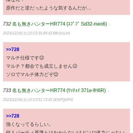
原作だと逆だったような気するんだが…
732
名も無きハンターHR774 (ｽﾌﾟﾌﾟ Sd32-nwo6)
：
2023/12/16(土) 20:23:35.89
ID:BfbOUL/rd
>>728
マルチ仕様です😉
マルチ？都会でも成立しません😉
ソロでマルチ体力どぞ😉
733
名も無きハンターHR774 (ﾜｯﾁｮｲ 371e-fH6R)
：
2023/12/16(土) 20:23:51.73
ID:3ENPQHPI0
>>728
強くなってるらしい。
何人パーティ基準ｋはわからないけどソロ体力じゃない