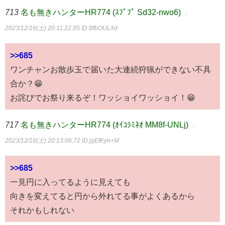
713
名も無きハンターHR774 (ｽﾌﾟﾌﾟ Sd32-nwo6)
：
2023/12/16(土) 20:11:22.95
ID:BfbOUL/rd
>>685
ワンチャンお散歩玉で届いた大連続狩猟ができない不具
合か？😁
お詫びでお祭り来るぞ！ワッショイワッショイ！😁
717
名も無きハンターHR774 (ｵｲｺﾗﾐﾈｵ MM8f-UNLj)
：
2023/12/16(土) 20:13:06.72
ID:jgEfKyn+M
>>685
一見円に入ってるように見えても
向きを変えてると円から外れてる事がよくあるから
それかもしれない