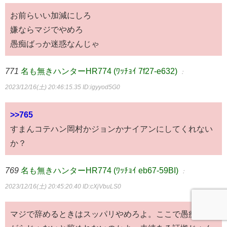
お前らいい加減にしろ
嫌ならマジでやめろ
愚痴ばっか迷惑なんじゃ
771
名も無きハンターHR774 (ﾜｯﾁｮｲ 7f27-e632)
：
2023/12/16(土) 20:46:15.35
ID:igyyod5G0
>>765
すまんコテハン岡村かジョンかナイアンにしてくれない
か？
769
名も無きハンターHR774 (ﾜｯﾁｮｲ eb67-59BI)
：
2023/12/16(土) 20:45:20.40
ID:cXjVbuLS0
マジで辞めるときはスッパリやめろよ。ここで愚痴りな