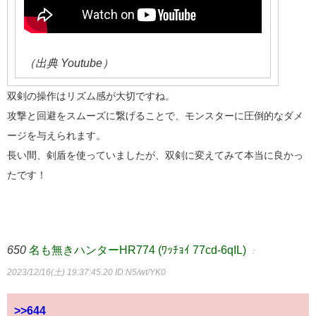
（出典 Youtube）
双剣の操作はリズム感が大切ですね。
攻撃と回避をスムーズに繋げることで、モンスターに圧倒的なダメ
ージを与えられます。
長い間、剣盾を使っていましたが、双剣に変えてみて本当に良かっ
たです！
650
名も無きハンターHR774 (ﾜｯﾁｮｲ 77cd-6qIL)
：
2023/12/16(土) 19:37:45.20
ID:N5/wt/YK0
>>644