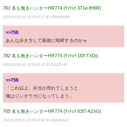
761
名も無きハンターHR774 (ﾜｯﾁｮｲ 371e-fH6R)
：
2023/12/16(土) 20:39:23.17
ID:3ENPQHPI0
>>758
あんな歩き方して最後に咆哮するのかｗ
782
名も無きハンターHR774 (ﾜｯﾁｮｲ 1f2f-TXDj)
：
2023/12/16(土) 20:52:45.25
ID:11XZZI+30
>>758
「これ以上、弁当が売れてしまうと
俺はジンオウガになってしまう」
765
名も無きハンターHR774 (ﾜｯﾁｮｲ 63f7-AZnG)
：
2023/12/16(土) 20:43:27.82
ID:a8QodOyc0