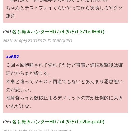
ちゃんとテストプレイくらいやってから実装しろやクソ
運営
689
名も無きハンターHR774 (ﾜｯﾁｮｲ 371e-fH6R)
：
2023/12/16(土) 20:00:56.76
ID:3ENPQHPI0
>>682
３回４回咆哮されて切れてたけど帯電と連続攻撃後は確
定だからまだ躱せる。
本家と違ってジャスト回避でもないとあんまり恩恵無い
のが悲しい。
咆哮食らうと数秒止まるデメリットの方が圧倒的に大き
いんだよな。
685
名も無きハンターHR774 (ﾜｯﾁｮｲ d2be-pcA0)
：