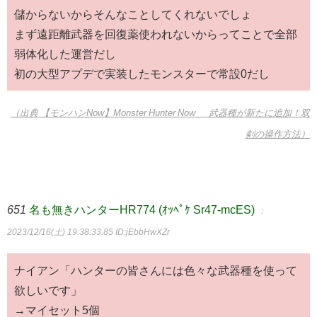
儲からないからそんなことしてくれないでしょ
まず遠距離武器を回復薬使われないからってことで全部
弱体化した運営だし
初の大型アプデで実装したモンスターで常設0だし
（出典 【モンハンNow】Monster Hunter Now 武器種が新たに追加！双
剣の操作方法）
651
名も無きハンターHR774 (ｵｯﾍﾟｹ Sr47-mcES)
：
2023/12/16(土) 19:38:33.85
ID:jEbbHwXZr
ナイアン「ハンターの皆さんには色々な武器種を使って
欲しいです」
→マイセット5個