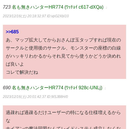
723
名も無きハンターHR774 (ﾜｯﾁｮｲ c617-dXQa)
：
2023/12/16(土) 20:18:32.97
ID:vpG2Xbl10
>>685
あ、マップ拡大してからおさんぽ玉タップすれば現在の
サークルと使用後のサークル、モンスターの座標の白線
がハッキリわかるからそれ見てから使うかどうか決めれ
ば良いよ
コレで解決だね
690
名も無きハンターHR774 (ﾜｯﾁｮｲ 928c-UNLj)
：
2023/12/16(土) 20:01:42.37
ID:9lSJB8H/0
過疎れば過疎るだけユーザーの特になる仕様増えるから
な
ナイアンの魔法同盟なんてレイドシステム成立しなくな