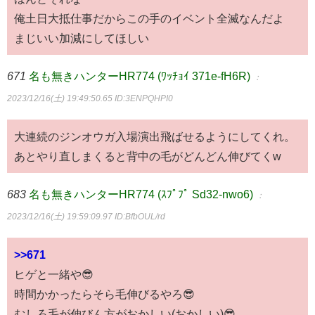
俺土日大抵仕事だからこの手のイベント全滅なんだよ
まじいい加減にしてほしい
671
名も無きハンターHR774 (ﾜｯﾁｮｲ 371e-fH6R)
：
2023/12/16(土) 19:49:50.65
ID:3ENPQHPI0
大連続のジンオウガ入場演出飛ばせるようにしてくれ。
あとやり直しまくると背中の毛がどんどん伸びてくw
683
名も無きハンターHR774 (ｽﾌﾟﾌﾟ Sd32-nwo6)
：
2023/12/16(土) 19:59:09.97
ID:BfbOUL/rd
>>671
ヒゲと一緒や😎
時間かかったらそら毛伸びるやろ😎
むしろ毛が伸びん方がおかしい(おかしい)😎