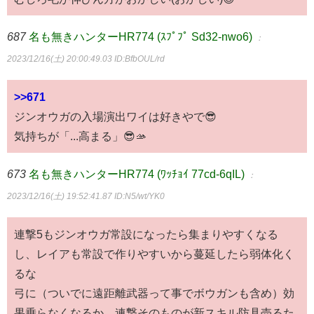
687
名も無きハンターHR774 (ｽﾌﾟﾌﾟ Sd32-nwo6)
：
2023/12/16(土) 20:00:49.03
ID:BfbOUL/rd
>>671
ジンオウガの入場演出ワイは好きやで😎
気持ちが「...高まる」😎🫴
673
名も無きハンターHR774 (ﾜｯﾁｮｲ 77cd-6qIL)
：
2023/12/16(土) 19:52:41.87
ID:N5/wt/YK0
連撃5もジンオウガ常設になったら集まりやすくなる
し、レイアも常設で作りやすいから蔓延したら弱体化く
るな
弓に（ついでに遠距離武器って事でボウガンも含め）効
果乗らなくなるか、連撃そのものが新スキル防具売るた