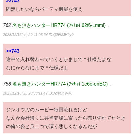
>>743
固定したいならパーティ機能を使え
762
名も無きハンターHR774 (ﾜｯﾁｮｲ 62f6-Lmmi)
：
2023/12/16(土) 20:41:03.64
ID:Q2FkMH9y0
>>743
途中で入れ替わっていくとかまじで＊仕様だよな
なにからなにまで＊仕様だよ
758
名も無きハンターHR774 (ﾜｯﾁｮｲ 1e6e-onEG)
：
2023/12/16(土) 20:38:11.49
ID:JZryU4WX0
ジンオウガのムービー毎回流れるけど
なんか会社帰りに弁当売場に寄ったら売り切れてたとき
の俺の姿と瓜二つで凄く悲しくなるんだが