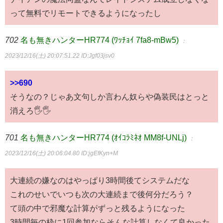
って無料でリモートできるようになったし
702
名も無きハンターHR774 (ﾜｯﾁｮｲ 7fa8-mBw5)
：
2023/12/16(土) 20:07:51.22
ID:Jgf03jsv0
>>690
そうなの？じゃあ文句しか言わん奴らや偽装民はとっと
消えろ🖐🖐
701
名も無きハンターHR774 (ｵｲｺﾗﾐﾈｵ MM8f-UNLj)
：
2023/12/16(土) 20:06:04.80
ID:jgEfKyn+M
大連続の嫌なのはやっぱり3時間後てシステムだな
これのせいでいつも次の大連続まで後何分だろう？
て頭の中で邪魔な計算がずっと残るようになった
3時間毎の枠に1回参加ならそんな計算しなくて良かった