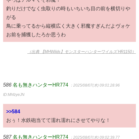
釣りだけでなく虫取りの時もいちいち目の前を横切りや
がる
鳥に乗ってるから縦横広く大きく邪魔すぎんだよヴォケ
お前を捕獲したろか思うわ
（出典 【MHWilds】モンスターハンターワイルズ HR1150）
586
名も無きハンターHR774
：2025/08/07(木) 09:01:28.96
ID:MhfzyeJN
>>584
おぅ！水鉄砲当てて濡れ濡れにさせてやりな！
587
名も無きハンターHR774
：2025/08/07(木) 09:02:39.77