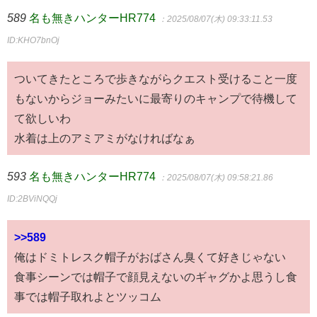
589
名も無きハンターHR774
：2025/08/07(木) 09:33:11.53
ID:KHO7bnOj
ついてきたところで歩きながらクエスト受けること一度
もないからジョーみたいに最寄りのキャンプで待機して
て欲しいわ
水着は上のアミアミがなければなぁ
593
名も無きハンターHR774
：2025/08/07(木) 09:58:21.86
ID:2BViNQQj
>>589
俺はドミトレスク帽子がおばさん臭くて好きじゃない
食事シーンでは帽子で顔見えないのギャグかよ思うし食
事では帽子取れよとツッコム