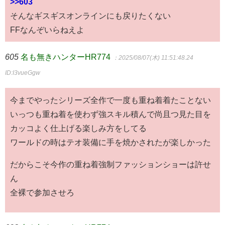
>>603
そんなギスギスオンラインにも戻りたくない
FFなんぞいらねえよ
605
名も無きハンターHR774
：2025/08/07(木) 11:51:48.24
ID:I3vueGgw
今までやったシリーズ全作で一度も重ね着着たことない
いっつも重ね着を使わず強スキル積んで尚且つ見た目を
カッコよく仕上げる楽しみ方をしてる
ワールドの時はテオ装備に手を焼かされたが楽しかった
だからこそ今作の重ね着強制ファッションショーは許せ
ん
全裸で参加させろ