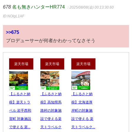
678
名も無きハンターHR774
：2025/08/08(金) 00:13:30.60
ID:NOlgL1AF
>>675
プロデューサーが何者かわかってなさそう
楽天市場
楽天市場
楽天市場
【ふるさと納
【ふるさと納
【ふるさと納
税】楽天トラ
税】高知県馬
税】北海道厚
ベル 岩手西和
路村の対象施
岸町の対象施
賀町 対象施設
設で使える楽
設で使える 楽
で使える 楽...
天トラベルク
天トラベルク...