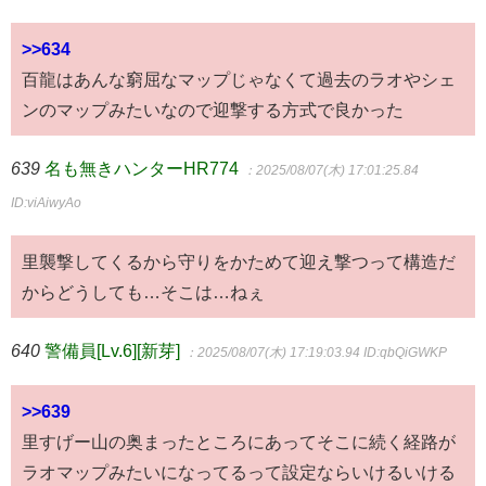
>>634
百龍はあんな窮屈なマップじゃなくて過去のラオやシェ
ンのマップみたいなので迎撃する方式で良かった
639
名も無きハンターHR774
：2025/08/07(木) 17:01:25.84
ID:viAiwyAo
里襲撃してくるから守りをかためて迎え撃つって構造だ
からどうしても…そこは…ねぇ
640
警備員[Lv.6][新芽]
：2025/08/07(木) 17:19:03.94
ID:qbQiGWKP
>>639
里すげー山の奥まったところにあってそこに続く経路が
ラオマップみたいになってるって設定ならいけるいける