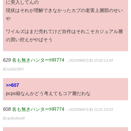
に突入してんの
現状はそれが理解できなかったカプの老害上層部のせい
や
ワイルズはまだ売れてけど自作はそれこそカジュアル層
の買い控えがやばそう
629
名も無きハンターHR774
：2025/08/07(木) 15:02:13.24
ID:UzG23ISY
>>607
pcps箱なんかどう考えてもコア層だわな
608
名も無きハンターHR774
：2025/08/07(木) 12:21:19.03
ID:acKvXmvR