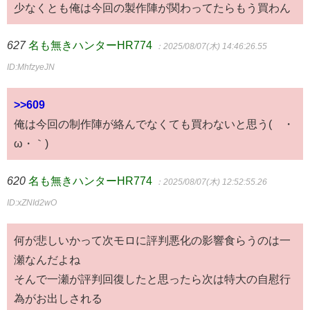
少なくとも俺は今回の製作陣が関わってたらもう買わん
627
名も無きハンターHR774
：2025/08/07(木) 14:46:26.55
ID:MhfzyeJN
>>609
俺は今回の制作陣が絡んでなくても買わないと思う(´・
ω・｀)
620
名も無きハンターHR774
：2025/08/07(木) 12:52:55.26
ID:xZNId2wO
何が悲しいかって次モロに評判悪化の影響食らうのは一
瀬なんだよね
そんで一瀬が評判回復したと思ったら次は特大の自慰行
為がお出しされる