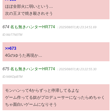
ほぼ全部火に弱いという…
次の王ヌで焼き殺されそう
674
名も無きハンターHR774
：2025/08/07(木) 23:14:51.69
ID:Wz77N0TM
>>673
4Gのゆうた再現か…
675
名も無きハンターHR774
：2025/08/07(木) 23:22:55.30
ID:N6KDpBTM
モンハンって4からずっと停滞してるよな
ゲーム作ってる奴がプロデューサーになったらめちゃく
ちゃ面白いゲームになりそう