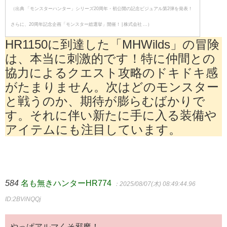
（出典 「モンスターハンター」シリーズ20周年・初公開の記念ビジュアル第2弾を発表！
さらに、20周年記念企画「モンスター総選挙」開催！ | 株式会社 ...）
HR1150に到達した「MHWilds」の冒険
は、本当に刺激的です！特に仲間との
協力によるクエスト攻略のドキドキ感
がたまりません。次はどのモンスター
と戦うのか、期待が膨らむばかりで
す。それに伴い新たに手に入る装備や
アイテムにも注目しています。
584
名も無きハンターHR774
：2025/08/07(木) 08:49:44.96
ID:2BViNQQj
やっぱアルマくそ邪魔！