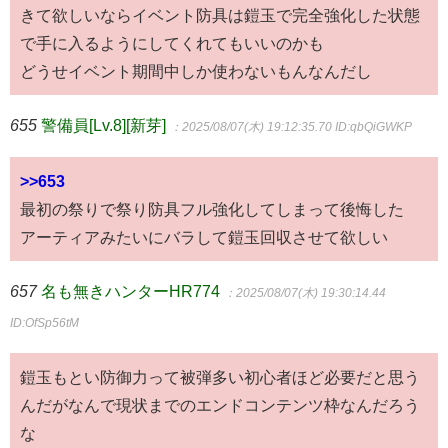
きて欲しいならイベント防具は鎧玉で完全強化した状態
で手に入るようにしてくれてもいいのかも
どうせイベント期間中しか使わないもんなんだし
655
警備員[Lv.8][新芽]
：2025/08/07(木) 19:12:35.70
ID:qbQiGWKP
>>653
最初の祭りで祭り防具フル強化してしまって後悔した
アーティアみたいにバラして鎧玉回収させて欲しい
657
名も無きハンターHR774
：2025/08/07(木) 19:30:14.44
ID:OfSp56tM
鎧玉もとい防御力って被弾多い初心者ほど必要だと思う
んだがなんで現状までのエンドコンテンツ枠なんだろう
な