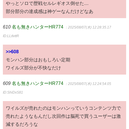
やっとソロで歴戦セルレギオス倒せた…
部分部分の達成感は神ゲーなんだけどなあ
610
名も無きハンターHR774
：2025/08/07(木) 12:28:35.17
ID:LLtIvttR
>>608
モンハン部分はおもしろい定期
ワイルズ部分が不快なだけ
609
名も無きハンターHR774
：2025/08/07(木) 12:24:54.05
ID:ShiDxS81
ワイルズが売れたのはモンハンっていうコンテンツ力で
売れたようなもんだし次回作は脳死で買うユーザーは激
減するだろうな