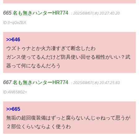
665
名も無きハンターHR774
：2025/08/07(木) 20:27:40.20
ID:0+qGvZEA
>>646
ウズトゥナとか火力凄すぎて断念したわ
ガンス使ってるんだけど防具使い回せる相性がいい？武
器って何になるんだろう
667
名も無きハンターHR774
：2025/08/07(木) 20:47:25.83
ID:4W658G2+
>>665
無垢の超回復装備はずっと腐らないんじゃねって思うが
２部位くらいならよく使うわ