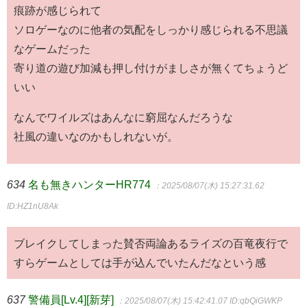
痕跡が感じられて
ソロゲーなのに他者の気配をしっかり感じられる不思議
なゲームだった
寄り道の遊び加減も押し付けがましさが無くてちょうど
いい
なんでワイルズはあんなに窮屈なんだろうな
社風の違いなのかもしれないが。
634
名も無きハンターHR774
：2025/08/07(木) 15:27:31.62
ID:HZ1nU8Ak
ブレイクしてしまった賛否両論あるライズの百竜夜行で
すらゲームとしては手が込んでいたんだなという感
637
警備員[Lv.4][新芽]
：2025/08/07(木) 15:42:41.07
ID:qbQiGWKP