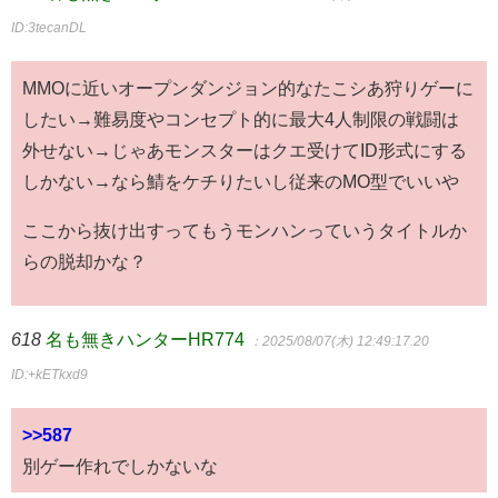
ID:3tecanDL
MMOに近いオープンダンジョン的なたこシあ狩りゲーに
したい→難易度やコンセプト的に最大4人制限の戦闘は
外せない→じゃあモンスターはクエ受けてID形式にする
しかない→なら鯖をケチりたいし従来のMO型でいいや
ここから抜け出すってもうモンハンっていうタイトルか
らの脱却かな？
618
名も無きハンターHR774
：2025/08/07(木) 12:49:17.20
ID:+kETkxd9
>>587
別ゲー作れでしかないな