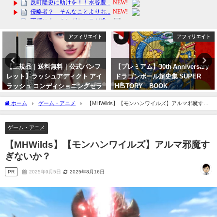
アフィリエイト
アフィリエイト
【プレミアム】30th Anniversary
【花粉症対策】米国空軍が唯一認
ドラゴンボール超史集 SUPER
めた眠くならない薬 医療費還付
HISTORY BOOK
の確定申告対象！楽天ポイント10
倍！【第(2)類医薬品】クラリチン
2024年3月11日
ホーム
ゲーム・アニメ
【MHWilds】【モンハンワイルズ】アルマ邪魔すぎ
EX 28錠 セルフメディケーショ
ないか？
ン対象
ゲーム・アニメ
2024年3月13日
【MHWilds】【モンハンワイルズ】アルマ邪魔す
ぎないか？
PR
2025年9月5日
2025年8月16日