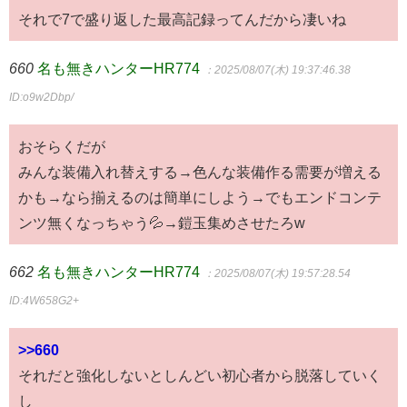
それで7で盛り返した最高記録ってんだから凄いね
660
名も無きハンターHR774
：2025/08/07(木) 19:37:46.38
ID:o9w2Dbp/
おそらくだが
みんな装備入れ替えする→色んな装備作る需要が増える
かも→なら揃えるのは簡単にしよう→でもエンドコンテ
ンツ無くなっちゃう💦→鎧玉集めさせたろw
662
名も無きハンターHR774
：2025/08/07(木) 19:57:28.54
ID:4W658G2+
>>660
それだと強化しないとしんどい初心者から脱落していく
し