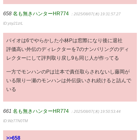
658
名も無きハンターHR774
：2025/08/07(木) 19:31:57.27
ID:ysy21zrL
バイオは6でやらかした小林Pは窓際になり後に退社
評価高い外伝のディレクターを7のナンバリングのディ
レクターにして評判取り戻し9も同じ人が作ってる
一方でモンハンのPは辻本で責任取らされないし藤岡が
いる限り一瀬のモンハンは外伝扱いされ続けると詰んで
いる
661
名も無きハンターHR774
：2025/08/07(木) 19:50:53.44
ID:Wz77N0TM
>>658