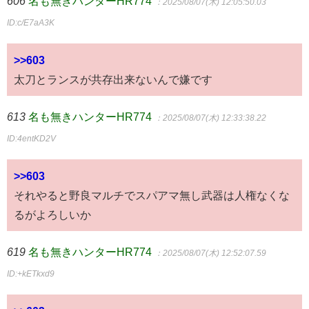
606
名も無きハンターHR774
：2025/08/07(木) 12:05:50.03
ID:c/E7aA3K
>>603
太刀とランスが共存出来ないんで嫌です
613
名も無きハンターHR774
：2025/08/07(木) 12:33:38.22
ID:4entKD2V
>>603
それやると野良マルチでスパアマ無し武器は人権なくな
るがよろしいか
619
名も無きハンターHR774
：2025/08/07(木) 12:52:07.59
ID:+kETkxd9