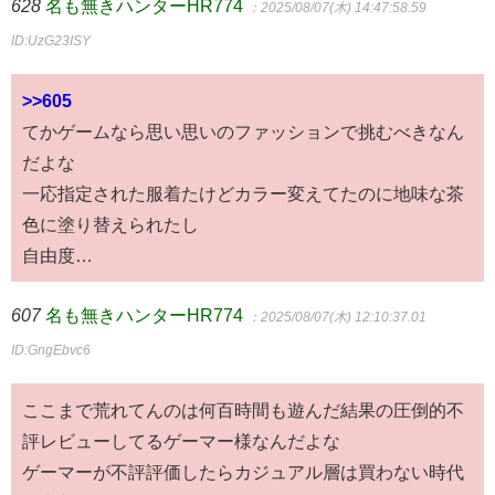
628
名も無きハンターHR774
：2025/08/07(木) 14:47:58.59
ID:UzG23ISY
>>605
てかゲームなら思い思いのファッションで挑むべきなん
だよな
一応指定された服着たけどカラー変えてたのに地味な茶
色に塗り替えられたし
自由度…
607
名も無きハンターHR774
：2025/08/07(木) 12:10:37.01
ID:GngEbvc6
ここまで荒れてんのは何百時間も遊んだ結果の圧倒的不
評レビューしてるゲーマー様なんだよな
ゲーマーが不評評価したらカジュアル層は買わない時代