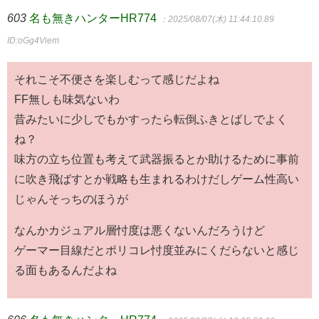
603
名も無きハンターHR774
：2025/08/07(木) 11:44:10.89
ID:oGg4Viem
それこそ不便さを楽しむって感じだよね
FF無しも味気ないわ
昔みたいに少しでもかすったら転倒ふきとばしでよく
ね？
味方の立ち位置も考えて武器振るとか助けるために事前
に吹き飛ばすとか戦略も生まれるわけだしゲーム性高い
じゃんそっちのほうが
なんかカジュアル層忖度は悪くないんだろうけど
ゲーマー目線だとポリコレ忖度並みにくだらないと感じ
る面もあるんだよね