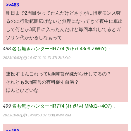
>>483
昨日まで2周目やってたんだけどさすがに指定モンス狩
るのに行動範囲広げないと無理になってきて夜中に車出
して何とか3周目に入ったんだけど毎回車出してるとガ
ソリン代かかるしなぁって
488
名も無きハンターHR774 (ﾜｯﾁｮｲ 43e9-ZW6Y)
：
2023/10/02(月) 14:47:01.31
ID:3TLZe7Xx0
連投すまんこれってtalk陣営が嫌がらせしてるの？
それとも5ch陣営の有料促す自演？
ほんとひどいな
499
名も無きハンターHR774 (ｵｲｺﾗﾐﾈｵ MMd1-+4O7)
：
2023/10/02(月) 14:49:53.07
ID:fq3WwPoiM