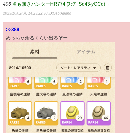
406
名も無きハンターHR774 (ｽｯﾌﾟ Sd43-yOCq)
：
2023/10/02(月) 14:23:22.30
ID:GaojAuqnd
>>389
めっちゃ余るくらい出るぞー