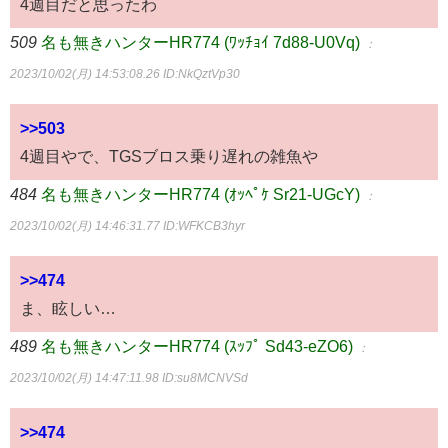
4週目だと思ったわ
509
名も無きハンターHR774 (ﾜｯﾁｮｲ 7d88-U0Vq)
：
2023/10/02(月) 14:53:08.26
ID:NkQztVp30
>>503
4週目やで、TGSブロス乗り遅れの雑魚や
484
名も無きハンターHR774 (ｵｯﾍﾟｹ Sr21-UGcY)
：
2023/10/02(月) 14:46:31.77
ID:WFKCB3hyr
>>474
ま、眩しい…
489
名も無きハンターHR774 (ｽｯﾌﾟ Sd43-eZO6)
：
2023/10/02(月) 14:47:11.98
ID:su8MCNVSd
>>474