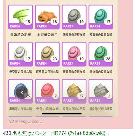
（出典 i.imgur.com）
413
名も無きハンターHR774 (ﾜｯﾁｮｲ 8db8-twkl)
：