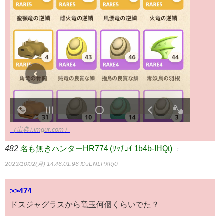
（出典 i.imgur.com）
482
名も無きハンターHR774 (ﾜｯﾁｮｲ 1b4b-IHQt)
：
2023/10/02(月) 14:46:01.96
ID:iENLPXRj0
>>474
ドスジャグラスから竜玉何個くらいでた？