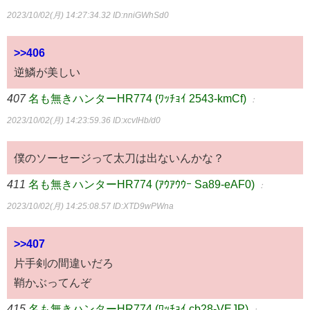
2023/10/02(月) 14:27:34.32
ID:nniGWhSd0
>>406
逆鱗が美しい
407
名も無きハンターHR774 (ﾜｯﾁｮｲ 2543-kmCf)
：
2023/10/02(月) 14:23:59.36
ID:xcvIHb/d0
僕のソーセージって太刀は出ないんかな？
411
名も無きハンターHR774 (ｱｳｱｳｳｰ Sa89-eAF0)
：
2023/10/02(月) 14:25:08.57
ID:XTD9wPWna
>>407
片手剣の間違いだろ
鞘かぶってんぞ
415
名も無きハンターHR774 (ﾜｯﾁｮｲ cb28-VEJP)
：