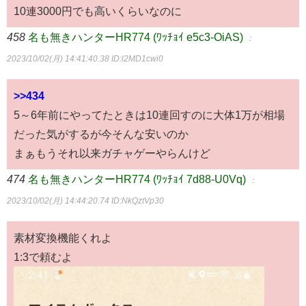
10連3000円でも高いくらいなのに
458
名も無きハンターHR774 (ﾜｯﾁｮｲ e5c3-OiAS)
：
2023/10/02(月) 14:41:40.38
ID:l2MD1cwi0
>>434
5～6年前にやってたときは10連回すのに大体1万が相場
だった気がするが今そんな安いのか
まぁもうそれ以来ガチャゲーやらんけど
474
名も無きハンターHR774 (ﾜｯﾁｮｲ 7d88-U0Vq)
：
2023/10/02(月) 14:44:20.74
ID:NkQztVp30
素材変換機能くれよ
1:3で頼むよ