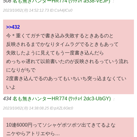
508
名も無きハンターHR774 (ﾜｯﾁｮｲ a538-VEJP)
：
2023/10/02(月) 14:52:12.73
ID:CsA4jICu0
>>432
今＊重くてガチで書き込み失敗するときあるのと
反映されるまでかなりタイムラグでるときもあって
失敗したように見えてもう一度書き込んだら
めっちゃ遅れて以前書いたのが反映されるっていう流れ
になりがちで
2度書き込んでるのあってもいちいち突っ込まなくてい
いよ
434
名も無きハンターHR774 (ﾜｯﾁｮｲ 2dc3-UbGY)
：
2023/10/02(月) 14:38:08.25
ID:pXZL6Gtc0
10連6000円ってソシャゲポツポツ出てきてるよな
ニケやらアトリエやら…