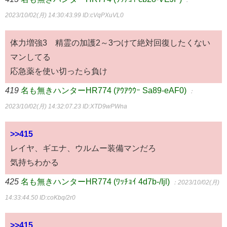
2023/10/02(月) 14:30:43.99
ID:cVqPXuVL0
体力増強3 精霊の加護2～3つけて絶対回復したくない
マンしてる
応急薬を使い切ったら負け
419
名も無きハンターHR774 (ｱｳｱｳｳｰ Sa89-eAF0)
：
2023/10/02(月) 14:32:07.23
ID:XTD9wPWna
>>415
レイヤ、ギエナ、ウルムー装備マンだろ
気持ちわかる
425
名も無きハンターHR774 (ﾜｯﾁｮｲ 4d7b-/Ijl)
：2023/10/02(月)
14:33:44.50
ID:coKbq/2r0
>>415