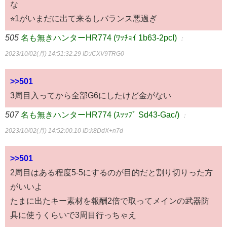
な
⭐︎1がいまだに出て来るしバランス悪過ぎ
505
名も無きハンターHR774 (ﾜｯﾁｮｲ 1b63-2pcI)
：
2023/10/02(月) 14:51:32.29
ID:/CXV9TRG0
>>501
3周目入ってから全部G6にしたけど金がない
507
名も無きハンターHR774 (ｽｯｯﾌﾟ Sd43-Gac/)
：
2023/10/02(月) 14:52:00.10
ID:k8DdX+n7d
>>501
2周目はある程度5-5にするのが目的だと割り切りった方
がいいよ
たまに出たキー素材を報酬2倍で取ってメインの武器防
具に使うくらいで3周目行っちゃえ