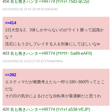
456
名も無きハンターHR774 (ﾜｯﾁｮｲ 75d2-qC2y)
：
2023/10/02(月) 14:41:29.49
ID:N/Xc0s/l0
>>414
1日大型を2、3体しかやらないのがライト層って認識か
な？
流石にもう少しプレイする人を対象にしてほしいなw
403
名も無きハンターHR774 (ｱｳｱｳｳｰ Sa89-eAF0)
：
2023/10/02(月) 14:22:27.65
ID:XTD9wPWna
>>392
エスティマだが燃費考えたら一狩り180~360円ってとこ
だな
その日の気分によるけどな自転車が最適解だと思うわ
420
名も無きハンターHR774 (ﾜｯﾁｮｲ a538-VEJP)
：