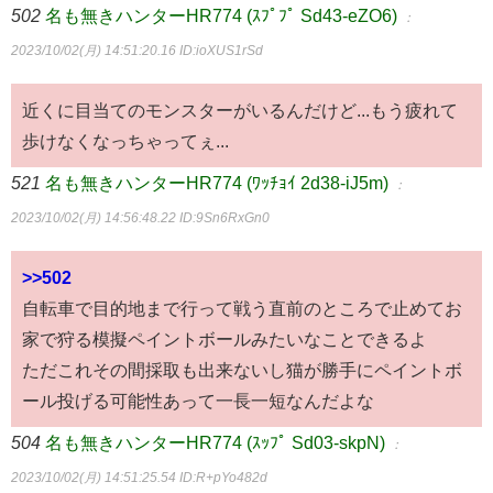
502
名も無きハンターHR774 (ｽﾌﾟﾌﾟ Sd43-eZO6)
：
2023/10/02(月) 14:51:20.16
ID:ioXUS1rSd
近くに目当てのモンスターがいるんだけど...もう疲れて
歩けなくなっちゃってぇ...
521
名も無きハンターHR774 (ﾜｯﾁｮｲ 2d38-iJ5m)
：
2023/10/02(月) 14:56:48.22
ID:9Sn6RxGn0
>>502
自転車で目的地まで行って戦う直前のところで止めてお
家で狩る模擬ペイントボールみたいなことできるよ
ただこれその間採取も出来ないし猫が勝手にペイントボ
ール投げる可能性あって一長一短なんだよな
504
名も無きハンターHR774 (ｽｯﾌﾟ Sd03-skpN)
：
2023/10/02(月) 14:51:25.54
ID:R+pYo482d