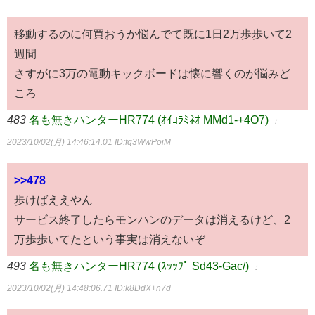
移動するのに何買おうか悩んでて既に1日2万歩歩いて2
週間
さすがに3万の電動キックボードは懐に響くのが悩みど
ころ
483
名も無きハンターHR774 (ｵｲｺﾗﾐﾈｵ MMd1-+4O7)
：
2023/10/02(月) 14:46:14.01
ID:fq3WwPoiM
>>478
歩けばええやん
サービス終了したらモンハンのデータは消えるけど、2
万歩歩いてたという事実は消えないぞ
493
名も無きハンターHR774 (ｽｯｯﾌﾟ Sd43-Gac/)
：
2023/10/02(月) 14:48:06.71
ID:k8DdX+n7d