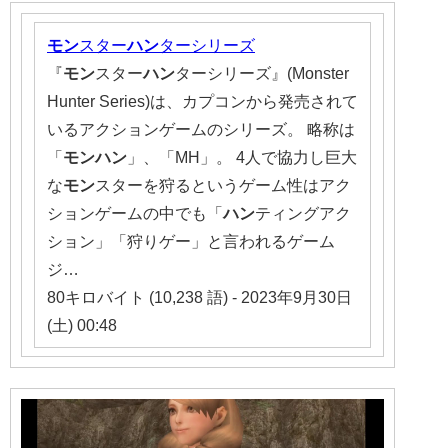
モン
スター
ハン
ターシリーズ
『
モン
スター
ハン
ターシリーズ』(Monster
Hunter Series)は、カプコンから発売されて
いるアクションゲームのシリーズ。 略称は
「
モンハン
」、「MH」。 4人で協力し巨大
な
モン
スターを狩るというゲーム性はアク
ションゲームの中でも「
ハン
ティングアク
ション」「狩りゲー」と言われるゲーム
ジ…
80キロバイト (10,238 語) - 2023年9月30日
(土) 00:48