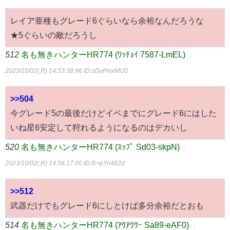
レイア亜種もグレード6ぐらいなら余裕なんだろうな
★5ぐらいの敵だろうし
512
名も無きハンターHR774 (ﾜｯﾁｮｲ 7587-LmEL)
：
2023/10/02(月) 14:53:38.96
ID:oDyFmxMU0
>>504
今グレード5の最後だけどイベまでにグレード6にはした
いね星6安定して狩れるようになるのはデカいし
520
名も無きハンターHR774 (ｽｯﾌﾟ Sd03-skpN)
：
2023/10/02(月) 14:56:17.00
ID:R+pYo482d
>>512
武器だけでもグレード6にしとけば多分余裕だとおも
514
名も無きハンターHR774 (ｱｳｱｳｳｰ Sa89-eAF0)
：