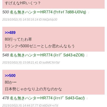
すげえなHRいくつ？
500
名も無きハンターHR774 (ﾜｯﾁｮｲ 7d88-U0Vq)
：
2023/10/02(月) 14:50:16.14
ID:NkQztVp30
>>489
80行ってたわ草
1ランク=5000ゼニーとしか思わんなもう
548
名も無きハンターHR774 (ｽｯﾌﾟ Sd43-eZO6)
：
2023/10/02(月) 15:08:21.41
ID:su8MCNVSd
>>500
80かー
日本勢じゃかなり上の方なのかな
478
名も無きハンターHR774 (ｽｯｯﾌﾟ Sd43-Gac/)
：
2023/10/02(月) 14:44:37.77
ID:k8DdX+n7d