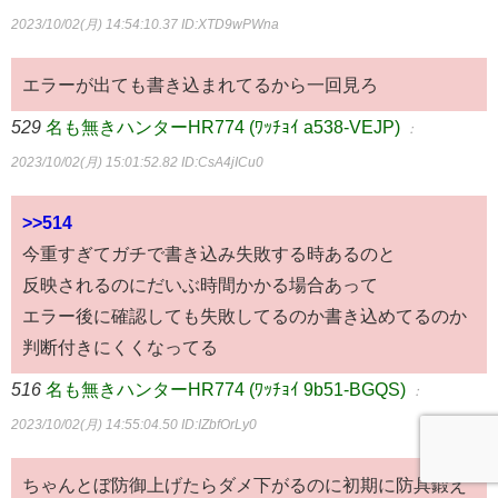
2023/10/02(月) 14:54:10.37
ID:XTD9wPWna
エラーが出ても書き込まれてるから一回見ろ
529
名も無きハンターHR774 (ﾜｯﾁｮｲ a538-VEJP)
：
2023/10/02(月) 15:01:52.82
ID:CsA4jICu0
>>514
今重すぎてガチで書き込み失敗する時あるのと
反映されるのにだいぶ時間かかる場合あって
エラー後に確認しても失敗してるのか書き込めてるのか
判断付きにくくなってる
516
名も無きハンターHR774 (ﾜｯﾁｮｲ 9b51-BGQS)
：
2023/10/02(月) 14:55:04.50
ID:IZbfOrLy0
ちゃんとぼ防御上げたらダメ下がるのに初期に防具鍛え