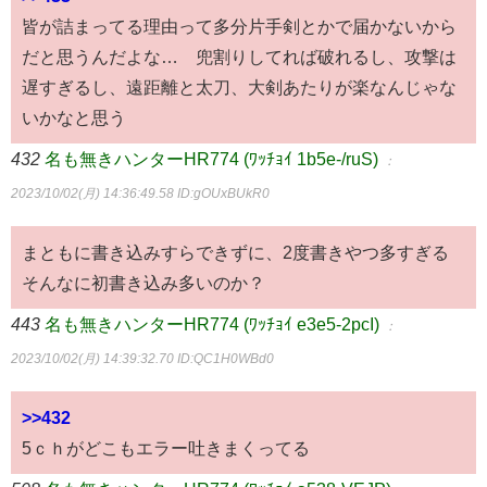
皆が詰まってる理由って多分片手剣とかで届かないから
だと思うんだよな… 兜割りしてれば破れるし、攻撃は
遅すぎるし、遠距離と太刀、大剣あたりが楽なんじゃな
いかなと思う
432
名も無きハンターHR774 (ﾜｯﾁｮｲ 1b5e-/ruS)
：
2023/10/02(月) 14:36:49.58
ID:gOUxBUkR0
まともに書き込みすらできずに、2度書きやつ多すぎる
そんなに初書き込み多いのか？
443
名も無きハンターHR774 (ﾜｯﾁｮｲ e3e5-2pcI)
：
2023/10/02(月) 14:39:32.70
ID:QC1H0WBd0
>>432
5ｃｈがどこもエラー吐きまくってる