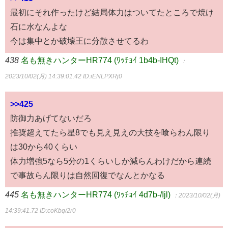
最初にそれ作ったけど結局体力はついてたところで焼け
石に水なんよな
今は集中とか破壊王に分散させてるわ
438
名も無きハンターHR774 (ﾜｯﾁｮｲ 1b4b-IHQt)
：
2023/10/02(月) 14:39:01.42
ID:iENLPXRj0
>>425
防御力あげてないだろ
推奨超えてたら星8でも見え見えの大技を喰らわん限り
は30から40くらい
体力増強5なら5分の1くらいしか減らんわけだから連続
で事故らん限りは自然回復でなんとかなる
445
名も無きハンターHR774 (ﾜｯﾁｮｲ 4d7b-/Ijl)
：2023/10/02(月)
14:39:41.72
ID:coKbq/2r0