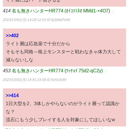
414
名も無きハンターHR774 (ｵｲｺﾗﾐﾈｵ MMd1-+4O7)
：
2023/10/02(月) 14:28:12.63
ID:fq3WwPoiM
>>402
ライト層は応急薬で十分だから
そもそも同格～格上モンスターと戦わなきゃ体力大して
減らないしな
453
名も無きハンターHR774 (ﾜｯﾁｮｲ 75d2-qC2y)
：
2023/10/02(月) 14:41:19.08
ID:N/Xc0s/l0
>>414
1日大型を2、3体しかやらないのがライト層って認識か
な？
流石にもう少しプレイする人を対象にしてほしいなw