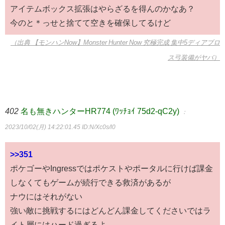
アイテムボックス拡張はやらざるを得んのかなあ？
今のと＊っせと捨てて空きを確保してるけど
（出典 【モンハンNow】Monster Hunter Now 究極完成 集中5ディアブロ
ス弓装備がヤバ）
402
名も無きハンターHR774 (ﾜｯﾁｮｲ 75d2-qC2y)
：
2023/10/02(月) 14:22:01.45
ID:N/Xc0s/l0
>>351
ポケゴーやIngressではポケストやポータルに行けば課金
しなくてもゲームが続行できる救済があるが
ナウにはそれがない
強い敵に挑戦するにはどんどん課金してくださいではラ
イト層にはハード過ぎるよ