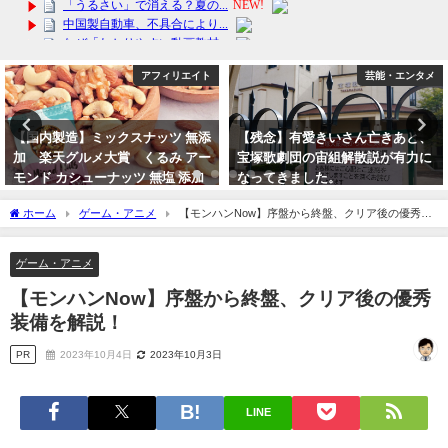
アフィリエイト
芸能・エンタメ
国内製造】ミックスナッツ 無添
【残念】有愛きいさん亡きあと、
【
 楽天グルメ大賞 くるみ アー
宝塚歌劇団の宙組解散説が有力に
品
ンド カシューナッツ 無塩 添加
なってきました。
シ
不使用 植物油不使用
2023年10月9日
20
ホーム
ゲーム・アニメ
【モンハンNow】序盤から終盤、クリア後の優秀装
24年3月17日
備を解説！
ゲーム・アニメ
【モンハンNow】序盤から終盤、クリア後の優秀
装備を解説！
PR
2023年10月4日
2023年10月3日
LINE