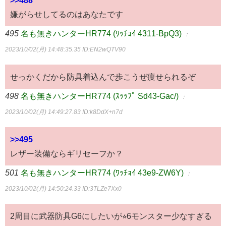
>>488
嫌がらせしてるのはあなたです
495
名も無きハンターHR774 (ﾜｯﾁｮｲ 4311-BpQ3)
：
2023/10/02(月) 14:48:35.35
ID:EN2wQTV90
せっかくだから防具着込んで歩こうぜ痩せられるぞ
498
名も無きハンターHR774 (ｽｯｯﾌﾟ Sd43-Gac/)
：
2023/10/02(月) 14:49:27.83
ID:k8DdX+n7d
>>495
レザー装備ならギリセーフか？
501
名も無きハンターHR774 (ﾜｯﾁｮｲ 43e9-ZW6Y)
：
2023/10/02(月) 14:50:24.33
ID:3TLZe7Xx0
2周目に武器防具G6にしたいが⭐︎6モンスター少なすぎる