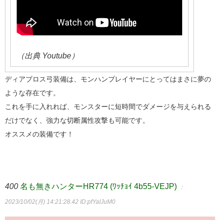
（出典 Youtube）
ディアブロス弓装備は、モンハンプレイヤーにとってはまさに夢の
ような存在です。
これを手に入れれば、モンスターに短時間でダメージを与えられる
だけでなく、強力な切断属性攻撃も可能です。
オススメの装備です！
400
名も無きハンターHR774 (ﾜｯﾁｮｲ 4b55-VEJP)
：
2023/10/02(月) 14:21:28.42
ID:pfYaIJuM0