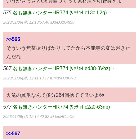
いうかさっさとG6装備つくって素材庫を明智舞えよ
575
名も無きハンターHR774 (ﾜｯﾁｮｲ c13a-lI2q)
：
2023/11/06(月) 12:13:57.46
ID:6D3zGXbi0
>>565
そういう無茶振りばかりしてたから本能寺の変は起きた
んだな…
567
名も無きハンターHR774 (ﾜｯﾁｮｲ ed38-3Voz)
：
2023/11/06(月) 12:11:13.17
ID:4u5UJuGN0
火竜の翼爪なんて多分264個捨てて良いよ😢
577
名も無きハンターHR774 (ﾜｯﾁｮｲ c2a0-63np)
：
2023/11/06(月) 12:14:42.82
ID:foeHCczO0
>>567