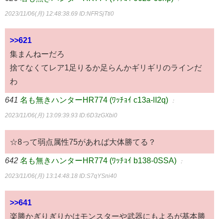
2023/11/06(月) 12:48:38.69
ID:NFRSjTti0
>>621
集まんねーだろ
捨てなくてレア1足りるか足らんかギリギリのラインだ
わ
641
名も無きハンターHR774 (ﾜｯﾁｮｲ c13a-lI2q)
：
2023/11/06(月) 13:09:39.93
ID:6D3zGXbi0
☆8って弱点属性75があれば大体勝てる？
642
名も無きハンターHR774 (ﾜｯﾁｮｲ b138-0SSA)
：
2023/11/06(月) 13:14:48.18
ID:S7qYSni40
>>641
楽勝かぎりぎりかはモンスターや武器にもよるが基本勝