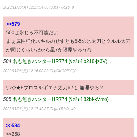
2023/11/06(月) 12:17:54.86
ID:bsYwo2b+0
>>579
500は氷じゃ不可能だよ
まぁ属性強化スキルのせずとも5-5の氷太刀とクルル太刀
が同じくらいだから星7が限界やろうな
584
名も無きハンターHR774 (ﾜｯﾁｮｲ b218-jz3V)
：
2023/11/06(月) 12:16:08.88
ID:pOKOPPYQ0
いや★8ブロスをギエナ太刀6-5は無理やろ？
585
名も無きハンターHR774 (ﾜｯﾁｮｲ 82bf-kVmo)
：
2023/11/06(月) 12:17:42.87
ID:gaYRbOaw0
>>584
>>268