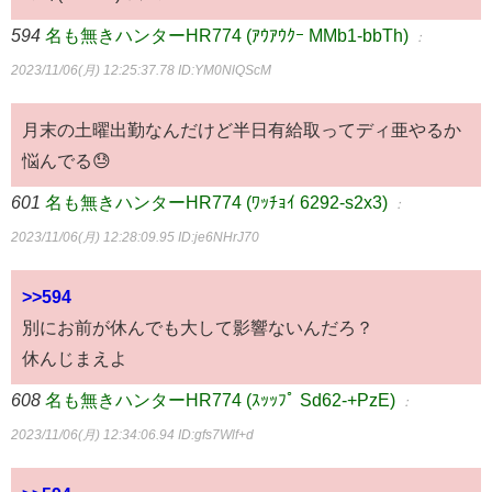
594
名も無きハンターHR774 (ｱｳｱｳｸｰ MMb1-bbTh)
：
2023/11/06(月) 12:25:37.78
ID:YM0NlQScM
月末の土曜出勤なんだけど半日有給取ってディ亜やるか
悩んでる😓
601
名も無きハンターHR774 (ﾜｯﾁｮｲ 6292-s2x3)
：
2023/11/06(月) 12:28:09.95
ID:je6NHrJ70
>>594
別にお前が休んでも大して影響ないんだろ？
休んじまえよ
608
名も無きハンターHR774 (ｽｯｯﾌﾟ Sd62-+PzE)
：
2023/11/06(月) 12:34:06.94
ID:gfs7Wlf+d