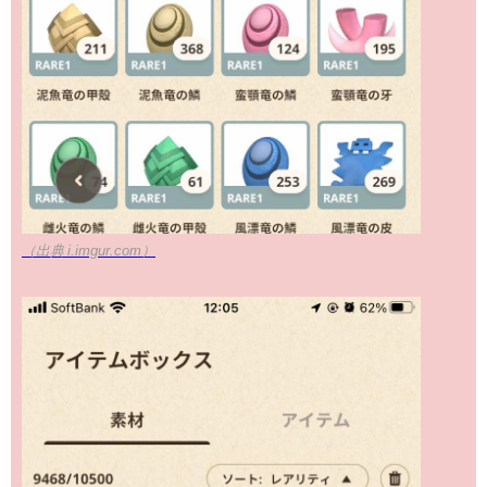
（出典 i.imgur.com）