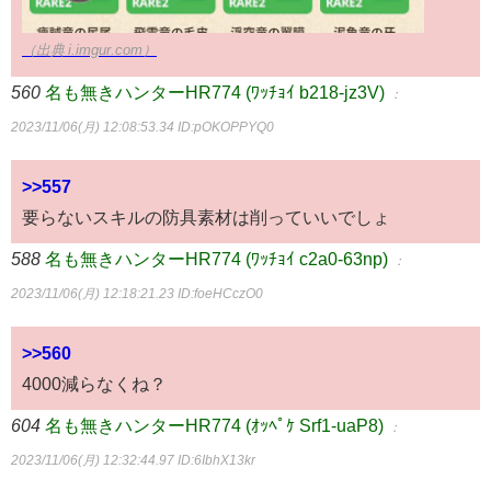
（出典 i.imgur.com）
560
名も無きハンターHR774 (ﾜｯﾁｮｲ b218-jz3V)
：
2023/11/06(月) 12:08:53.34
ID:pOKOPPYQ0
>>557
要らないスキルの防具素材は削っていいでしょ
588
名も無きハンターHR774 (ﾜｯﾁｮｲ c2a0-63np)
：
2023/11/06(月) 12:18:21.23
ID:foeHCczO0
>>560
4000減らなくね？
604
名も無きハンターHR774 (ｵｯﾍﾟｹ Srf1-uaP8)
：
2023/11/06(月) 12:32:44.97
ID:6IbhX13kr