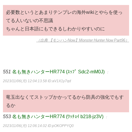
必要数というとあまりテンプレの海外wikiとやらを使っ
てる人いないの不思議
ちゃんと日本語にもできるしわかりやすいのに
（出典 【モンハンNow】Monster Hunter Now Part96）
551
名も無きハンターHR774 (ｽｯﾌﾟ Sdc2-mM0J)
：
2023/11/06(月) 12:04:13.58
ID:aV1X1y7qd
竜玉出なくてストップかかってるから防具の強化でもす
るか
553
名も無きハンターHR774 (ﾜｯﾁｮｲ b218-jz3V)
：
2023/11/06(月) 12:06:14.02
ID:pOKOPPYQ0