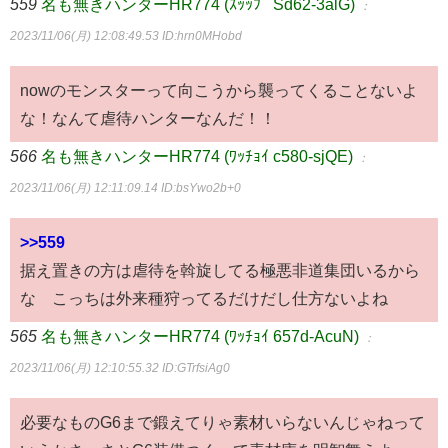
559
名も無きハンターHR774 (ｽｯｯﾌﾟ Sd62-3alG)
：
2023/11/06(月) 12:08:49.53
ID:hrn0MHobd
nowのモンスターって向こうから襲ってくることないよ
な！なんて虐待ハンターなんだ！！
566
名も無きハンターHR774 (ﾜｯﾁｮｲ c580-sjQE)
：
2023/11/06(月) 12:11:09.14
ID:bsYwo2b+0
>>559
据え置きの方は虐待を斡旋してる極悪非道集団いるから
な こっちは外来種狩ってるだけだし仕方ないよね
565
名も無きハンターHR774 (ﾜｯﾁｮｲ 657d-AcuN)
：
2023/11/06(月) 12:10:55.32
ID:GTrfsiAg0
必要なものG6まで鍛えてりゃ素材いらないんじゃねって