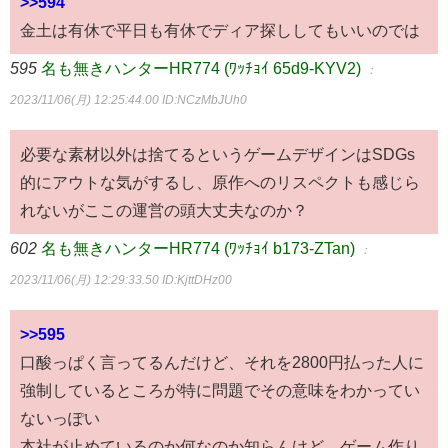
>>594
金土は有休で平日も有休でディア探ししてもいいのでは
595
名も無きハンターHR774 (ﾜｯﾁｮｲ 65d9-KYV2)
：
2023/11/06(月) 12:25:44.00
ID:NCzMbJUh0
必要な素材以外は捨てるというゲームデザインはSDGs
的にアウトな気がするし、原作へのリスペクトも感じら
れないがここの運営の頭大丈夫なのか？
602
名も無きハンターHR774 (ﾜｯﾁｮｲ b173-ZTan)
：
2023/11/06(月) 12:29:33.50
ID:KjttDHz00
>>595
口酸っぱく言ってるんだけど、それを2800円払った人に
強制しているところが特に問題でその意味をわかってい
ないっぽい
本社が止めているのか何なのか知らんけど、ゲーム作り