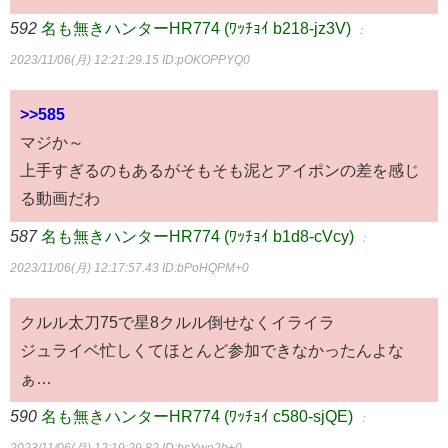
592
名も無きハンターHR774 (ﾜｯﾁｮｲ b218-jz3V)
：
2023/11/06(月) 12:21:29.15
ID:pOKOPPYQ0
>>585
マジか～
上手すぎるのもあるがそもそも泥とアイポンの差を感じ
る動画だわ
587
名も無きハンターHR774 (ﾜｯﾁｮｲ b1d8-cVcy)
：
2023/11/06(月) 12:17:57.43
ID:bPoHQPM+0
クルル太刀75で星8クルル倒せなくイライラ
ジュライベ忙しくてほとんど参加できなかったんよな
ぁ…
590
名も無きハンターHR774 (ﾜｯﾁｮｲ c580-sjQE)
：