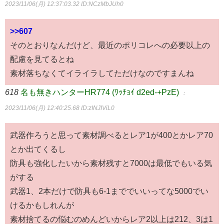
2023/11/06(月) 12:37:03.32
ID:NCzMbJUh0
>>607
そのとおりなんだけど、最近のポリコレへの必要以上の
配慮を見てるとね
素材落ちなくてイライラしてただけなのですまんね
618
名も無きハンターHR774 (ﾜｯﾁｮｲ d2ed-+PzE)
：
2023/11/06(月) 12:40:25.68
ID:zINJIViL0
武器作ろうと思って素材調べるとレア1が400とかレア70
とか出てくるし
防具も強化したいから素材残すと7000は最低でもいる気
がする
武器1、2本だけで防具も6-1まででいいってな5000でい
けるかもしれんが
素材捨てるの悩むのめんどいからレア2以上は212、3は1