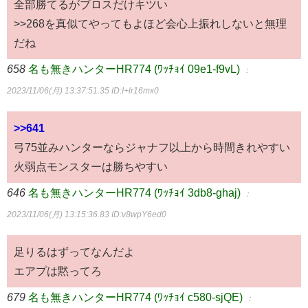
全部勝てるがブロスだけキツい
>>268を真似てやってもよほど会心上振れしないと無理
だね
658
名も無きハンターHR774 (ﾜｯﾁｮｲ 09e1-f9vL)
：
2023/11/06(月) 13:37:51.35
ID:I+lr16mx0
>>641
弓75並みハンターならジャナフ以上から時間きれやすい
火弱点モンスターは勝ちやすい
646
名も無きハンターHR774 (ﾜｯﾁｮｲ 3db8-ghaj)
：
2023/11/06(月) 13:15:36.83
ID:v8wpY6ed0
足りるはずってなんだよ
エアプは黙ってろ
679
名も無きハンターHR774 (ﾜｯﾁｮｲ c580-sjQE)
：