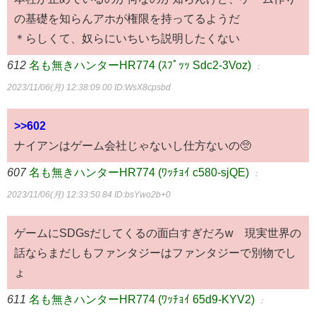
の基礎を知らんアホが権限を持ってるようだ
＊らしくて、奴らにいちいち説明したくない
612
名も無きハンターHR774 (ｽﾌﾟｯｯ Sdc2-3Voz)
：
2023/11/06(月) 12:38:09.00
ID:WsX8cpsbd
>>602
ナイアンはゲーム会社じゃないし仕方ないの🥺
607
名も無きハンターHR774 (ﾜｯﾁｮｲ c580-sjQE)
：
2023/11/06(月) 12:33:50.84
ID:bsYwo2b+0
ゲームにSDGsだしてくるの面白すぎだろw 現実世界の
話ならまだしもファンタジーはファンタジーで別物でし
ょ
611
名も無きハンターHR774 (ﾜｯﾁｮｲ 65d9-KYV2)
：