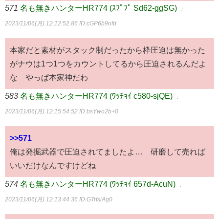
571
名も無きハンターHR774 (ｽﾌﾟﾌﾟ Sd62-ggSG)
：
2023/11/06(月) 12:12:52.86
ID:cGP6b9ofd
本家だと素材がスタック制だったから枠圧迫は無かった
がナウは1つ1つをカウントしてるから圧迫されるんだよ
な やっぱ本家神だわ
583
名も無きハンターHR774 (ﾜｯﾁｮｲ c580-sjQE)
：
2023/11/06(月) 12:15:54.52
ID:bsYwo2b+0
>>571
俺は発掘武器で圧迫されてましたよ… 研磨して売れば
いいだけなんですけどね
574
名も無きハンターHR774 (ﾜｯﾁｮｲ 657d-AcuN)
：
2023/11/06(月) 12:13:44.36
ID:GTrfsiAg0