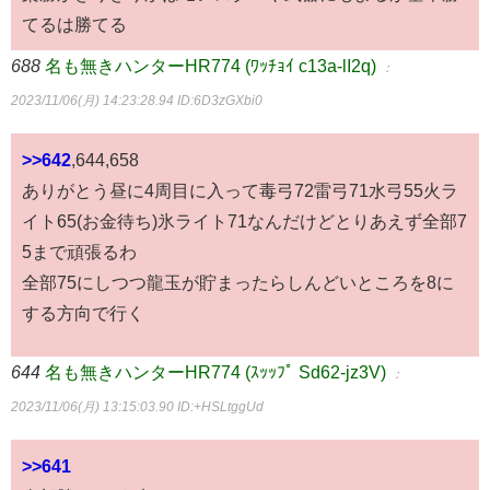
てるは勝てる
688
名も無きハンターHR774 (ﾜｯﾁｮｲ c13a-lI2q)
：
2023/11/06(月) 14:23:28.94
ID:6D3zGXbi0
>>642
,644,658
ありがとう昼に4周目に入って毒弓72雷弓71水弓55火ラ
イト65(お金待ち)氷ライト71なんだけどとりあえず全部7
5まで頑張るわ
全部75にしつつ龍玉が貯まったらしんどいところを8に
する方向で行く
644
名も無きハンターHR774 (ｽｯｯﾌﾟ Sd62-jz3V)
：
2023/11/06(月) 13:15:03.90
ID:+HSLtggUd
>>641