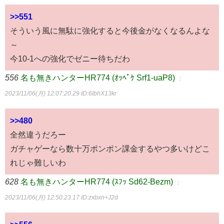
>>551
そういう風に無駄に強化すると今後金がなくなるんよな
～
今10-1への強化でゼニー待ちだわ
556
名も無きハンターHR774 (ｵｯﾍﾟｹ Srf1-uaP8)
：
2023/11/06(月) 12:07:20.29
ID:6IbhX13kr
>>480
全然違うだろー
ガチャゲーなら数十万ポンポン課金するやつ多いけどこ
れじゃ難しいわ
628
名も無きハンターHR774 (ｽﾌｯ Sd62-Bezm)
：
2023/11/06(月) 12:50:23.17
ID:zxbxn+J2d