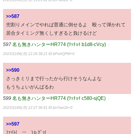
2023/11/06(月) 12:19:29.82
ID:bsYwo2b+0
>>587
兜割りメインでやれば普通に倒せるよ 殴って弾かれて
居合タイミング無くしすぎると負けるけど
597
名も無きハンターHR774 (ﾜｯﾁｮｲ b1d8-cVcy)
：
2023/11/06(月) 12:26:38.21
ID:bPoHQPM+0
>>590
さっきミリまで行ったから行けそうなんよな
もうちょいがんばるわ
599
名も無きハンターHR774 (ﾜｯﾁｮｲ c580-sjQE)
：
2023/11/06(月) 12:27:36.61
ID:bsYwo2b+0
>>597
ﾌｧｲﾄ(￣ー￣)ｂｸﾞｯ!