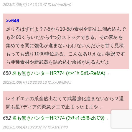
2023/11/06(月) 14:13:13.47
ID:bsYwo2b+0
>>646
足りるはずだよ？7-5から10-5の素材全部先に溜め込んで
も2400くらいだから4つ分ストックできる。その素材を
集めてる間に強化が進まないわけないんだから甘く見積
もっても残り1000枠位ある。こんなありえない状況です
ら亜種素材や新武器を詰め込む余裕があるんだよ
650
名も無きハンターHR774 (ｵｯﾍﾟｹ Srf1-ReMA)
：
2023/11/06(月) 13:22:33.13
ID:XxUtPMW0r
レイギエナの爪全然出なくて武器強化進まないから２週
間も星7ディアの緊急クエで止まったままや…
652
名も無きハンターHR774 (ﾜｯﾁｮｲ c5f6-zNC9)
：
2023/11/06(月) 13:23:37.47
ID:AzrTiY4/0