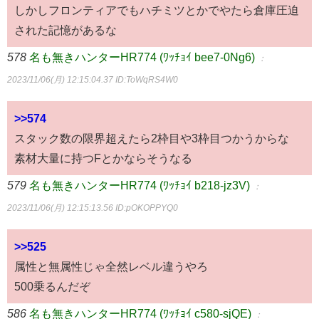
しかしフロンティアでもハチミツとかでやたら倉庫圧迫
された記憶があるな
578
名も無きハンターHR774 (ﾜｯﾁｮｲ bee7-0Ng6)
：
2023/11/06(月) 12:15:04.37
ID:ToWqRS4W0
>>574
スタック数の限界超えたら2枠目や3枠目つかうからな
素材大量に持つFとかならそうなる
579
名も無きハンターHR774 (ﾜｯﾁｮｲ b218-jz3V)
：
2023/11/06(月) 12:15:13.56
ID:pOKOPPYQ0
>>525
属性と無属性じゃ全然レベル違うやろ
500乗るんだぞ
586
名も無きハンターHR774 (ﾜｯﾁｮｲ c580-sjQE)
：