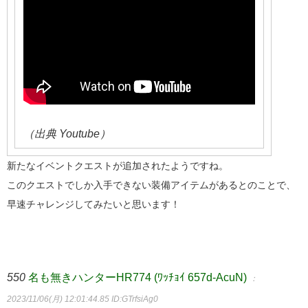
（出典 Youtube）
新たなイベントクエストが追加されたようですね。
このクエストでしか入手できない装備アイテムがあるとのことで、
早速チャレンジしてみたいと思います！
550
名も無きハンターHR774 (ﾜｯﾁｮｲ 657d-AcuN)
：
2023/11/06(月) 12:01:44.85
ID:GTrfsiAg0