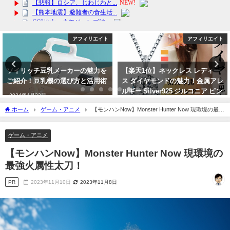
アフィリエイト
アフィリエイト
【楽天1位】ネックレス レディー
【草津温泉】ふるさと納税でくさ
ス ダイヤモンドの魅力！金属アレ
つ温泉感謝券が今だけ！日本一の
ルギー Silver925 ジルコニア ピン
温泉。日本秘湯の会推奨！ゴール
クゴールド プラチナ ホワイトデ
デンウィーク旅行
ホーム
ゲーム・アニメ
【モンハンNow】Monster Hunter Now 現環境の最強
ーお返し、プレゼントに最適
2024年3月25日
火属性太刀！
2024年2月27日
ゲーム・アニメ
【モンハンNow】Monster Hunter Now 現環境の
最強火属性太刀！
PR
2023年11月10日
2023年11月8日