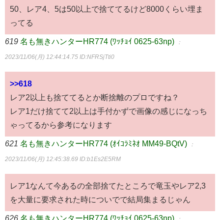
50、レア4、5は50以上で捨ててるけど8000くらい埋ま
ってる
619
名も無きハンターHR774 (ﾜｯﾁｮｲ 0625-63np)
：
2023/11/06(月) 12:44:14.75
ID:NFRSjTti0
>>618
レア2以上も捨ててるとか断捨離のプロですね？
レア1だけ捨てて2以上は手付かずで画像の感じになっち
ゃってるから参考になります
621
名も無きハンターHR774 (ｵｲｺﾗﾐﾈｵ MM49-BQtV)
：
2023/11/06(月) 12:45:38.69
ID:b1Es2E5RM
レア1なんて今あるの全部捨てたところで竜玉やレア2,3
を大量に要求された時についでで結局集まるじゃん
626
名も無きハンターHR774 (ﾜｯﾁｮｲ 0625-63np)
：