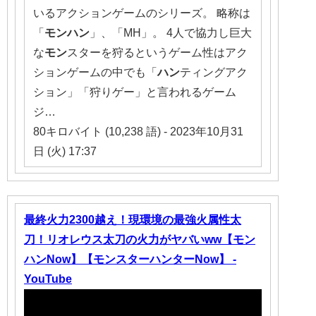
いるアクションゲームのシリーズ。 略称は
「
モンハン
」、「MH」。 4人で協力し巨大
な
モン
スターを狩るというゲーム性はアク
ションゲームの中でも「
ハン
ティングアク
ション」「狩りゲー」と言われるゲーム
ジ…
80キロバイト (10,238 語) - 2023年10月31
日 (火) 17:37
最終火力2300越え！現環境の最強火属性太
刀！リオレウス太刀の火力がヤバいww【モン
ハンNow】【モンスターハンターNow】 -
YouTube