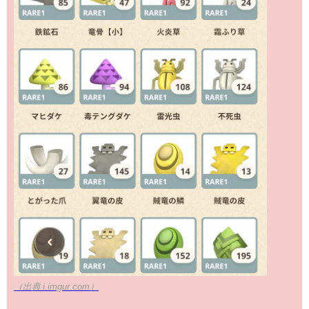
（出典 i.imgur.com）