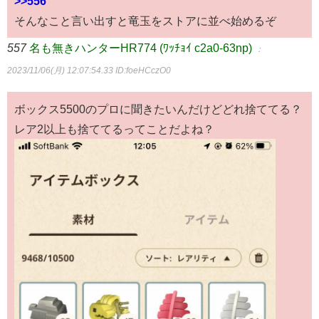
>>556
そんなこと言い出すと竜玉をストアに並べ始めるぞ
557
名も無きハンターHR774 (ﾜｯﾁｮｲ c2a0-63np)
：
2023/11/06(月) 12:07:54.33
ID:foeHCczO0
ボックス5500のプロに聞きたいんだけどどれ捨ててる？
レア2以上も捨ててるってことだよね？