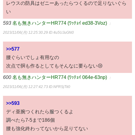
レウスの防具はゼニーあったらつくるので足りないぐら
い
593
名も無きハンターHR774 (ﾜｯﾁｮｲ ed38-3Voz)
：
2023/11/06(月) 12:25:30.29
ID:4u5UJuGN0
>>577
腰ぐらいでしょ有用なの
次点で胴も作るとしてもそんなに要らない😢
600
名も無きハンターHR774 (ﾜｯﾁｮｲ 064e-63np)
：
2023/11/06(月) 12:27:42.73
ID:NFRSjTti0
>>593
ディ亜腕つくれたら服つくるよ
調べたら7-5まで186個
腰も強化終わってないから足りてない