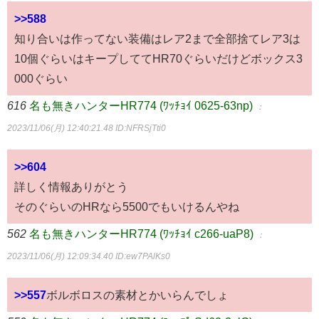
>>588
知り合いは作ってない装備はレア2まで全部捨てレア3は
10個ぐらいはキープしててHR70ぐらいだけどボックス3
000ぐらい
616
名も無きハンターHR774 (ﾜｯﾁｮｲ 0625-63np)
：
2023/11/06(月) 12:40:21.48
ID:NFRSjTti0
>>604
詳しく情報ありがとう
そのぐらいのHRなら5500でもいけるんやね
562
名も無きハンターHR774 (ﾜｯﾁｮｲ c266-uaP8)
：
2023/11/06(月) 12:09:34.40
ID:ew7PAlKs0
>>557
ボルボロスの素材とかいらんでしょ