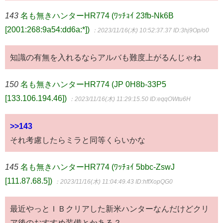
143
名も無きハンターHR774 (ﾜｯﾁｮｲ 23fb-Nk6B
[2001:268:9a54:dd6a:*])
：2023/11/16(木) 10:52:37.37
ID:3hj9Op/o0
知識の有無を入れるならアルバも難度上がるんじゃね
150
名も無きハンターHR774 (JP 0H8b-33P5
[133.106.194.46])
：2023/11/16(木) 11:29:15.50
ID:eqqOWtu6H
>>143
それ考慮したらミラと同等くらいかな
145
名も無きハンターHR774 (ﾜｯﾁｮｲ 5bbc-ZswJ
[111.87.68.5])
：2023/11/16(木) 11:04:49.43
ID:hffXopQG0
最近やっとＩＢクリアした新米ハンターなんだけどクリ
ア後のおすすめ装備とかある？