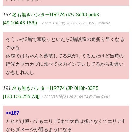
187
名も無きハンターHR774 (ｽﾌｯ Sd43-pobK
[49.104.43.186])
：2023/11/16(木) 20:06:09.60
ID:v7JS8XNRd
そういや2層で頭殴っといたら3層以降の角折り早くなる
のかな
体感ではちゃんと蓄積してる気がしてるんだけど当時の
砕光カブカカブに比べて火力インフレしてるから勘違い
かもしれんし
191
名も無きハンターHR774 (JP 0H8b-33P5
[133.106.255.73])
：2023/11/16(木) 20:21:09.74
ID:CtntsXidH
>>187
どれだけ殴ってもエリア3まで大角は折れなくてエリア4
からダメージが通るようになる