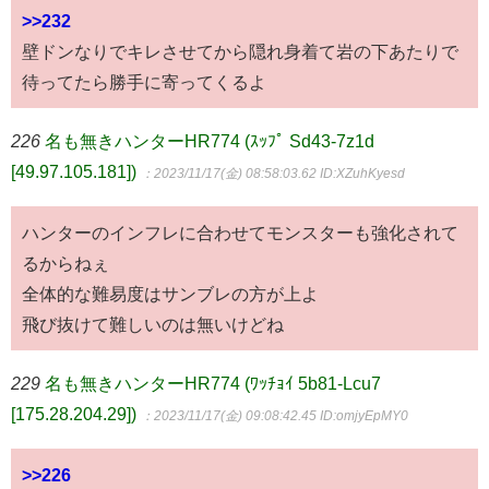
>>232
壁ドンなりでキレさせてから隠れ身着て岩の下あたりで
待ってたら勝手に寄ってくるよ
226
名も無きハンターHR774 (ｽｯﾌﾟ Sd43-7z1d
[49.97.105.181])
：2023/11/17(金) 08:58:03.62
ID:XZuhKyesd
ハンターのインフレに合わせてモンスターも強化されて
るからねぇ
全体的な難易度はサンブレの方が上よ
飛び抜けて難しいのは無いけどね
229
名も無きハンターHR774 (ﾜｯﾁｮｲ 5b81-Lcu7
[175.28.204.29])
：2023/11/17(金) 09:08:42.45
ID:omjyEpMY0
>>226