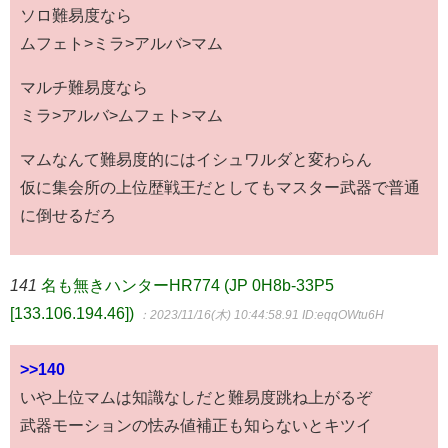
ソロ難易度なら
ムフェト>ミラ>アルバ>マム
マルチ難易度なら
ミラ>アルバ>ムフェト>マム
マムなんて難易度的にはイシュワルダと変わらん
仮に集会所の上位歴戦王だとしてもマスター武器で普通
に倒せるだろ
141
名も無きハンターHR774 (JP 0H8b-33P5
[133.106.194.46])
：2023/11/16(木) 10:44:58.91
ID:eqqOWtu6H
>>140
いや上位マムは知識なしだと難易度跳ね上がるぞ
武器モーションの怯み値補正も知らないとキツイ