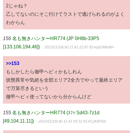
2じゃね？
乙してないのにそこ行けてラストで逃げられるのがよく
わからん
156
名も無きハンターHR774 (JP 0H8b-33P5
[133.106.194.46])
：2023/11/16(木) 11:41:22.87
ID:eqqOWtu6H
>>153
もしかしたら徹甲ヘビィかもしれん
状態異常や気絶を全部エリア2全力でやって最終エリア
で万策尽きるという
徹甲ヘビィ使ってないから分からんけど
155
名も無きハンターHR774 (ｽﾌｯ Sd43-7z1d
[49.104.11.11])
：2023/11/16(木) 11:41:05.52
ID:XCyKtR5id