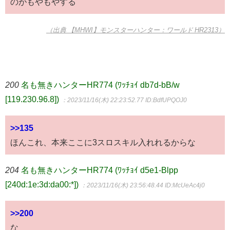
のがもやもやする
（出典 【MHWI】モンスターハンター：ワールド HR2313）
200
名も無きハンターHR774 (ﾜｯﾁｮｲ db7d-bB/w
[119.230.96.8])
：2023/11/16(木) 22:23:52.77
ID:BdfUPQOJ0
>>135
ほんこれ、本来ここに3スロスキル入れれるからな
204
名も無きハンターHR774 (ﾜｯﾁｮｲ d5e1-Blpp
[240d:1e:3d:da00:*])
：2023/11/16(木) 23:56:48.44
ID:McUeAc4j0
>>200
な