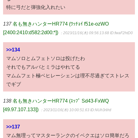
特に弓だと弾強化入れたい
137
名も無きハンターHR774 (ﾜｯﾁｮｲ f51e-ozWO
[2400:2410:d582:2d00:*])
：2023/11/16(木) 09:56:13.68
ID:fwaF2htD0
>>134
マムソロとムフェトソロは投げたわ
それでもアルバとミラはやれてる
マムムフェト極ベヒレーシェンは理不尽過ぎてストレス
でギブ
138
名も無きハンターHR774 (ｽｯﾌﾟ Sd43-FxWQ
[49.97.107.133])
：2023/11/16(木) 10:00:51.63
ID:NUh3rI/rd
>>137
マム無理ってマスターランクのイベクエはソロ簡単だろ