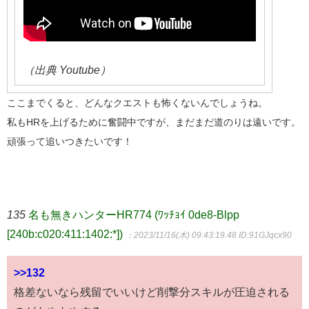
（出典 Youtube）
ここまでくると、どんなクエストも怖くないんでしょうね。
私もHRを上げるために奮闘中ですが、まだまだ道のりは遠いです。
頑張って追いつきたいです！
135
名も無きハンターHR774 (ﾜｯﾁｮｲ 0de8-Blpp
[240b:c020:411:1402:*])
：2023/11/16(木) 09:43:19.48
ID:91GJqcx90
>>132
格差ないなら残留でいいけど削撃分スキルが圧迫される