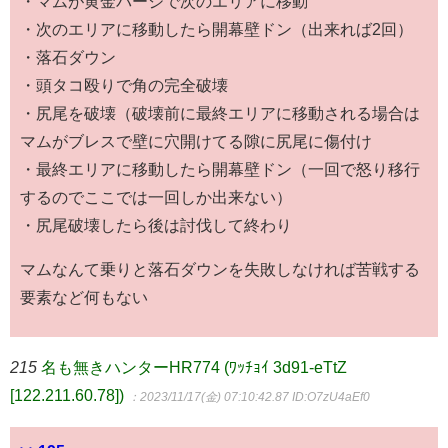
・マムが黄金パージで次のエリアに移動
・次のエリアに移動したら開幕壁ドン（出来れば2回）
・落石ダウン
・頭タコ殴りで角の完全破壊
・尻尾を破壊（破壊前に最終エリアに移動される場合は
マムがブレスで壁に穴開けてる隙に尻尾に傷付け
・最終エリアに移動したら開幕壁ドン（一回で怒り移行
するのでここでは一回しか出来ない）
・尻尾破壊したら後は討伐して終わり
マムなんて乗りと落石ダウンを失敗しなければ苦戦する
要素など何もない
215
名も無きハンターHR774 (ﾜｯﾁｮｲ 3d91-eTtZ
[122.211.60.78])
：2023/11/17(金) 07:10:42.87
ID:O7zU4aEf0