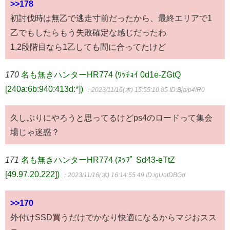
>>178
初討伐時は無乙で逃走寸前だったから、最終エリアで1
乙でもしたらもう失敗確定な感じだったわ
1,2段階目なら1乙しても間に合ってたけど
170
名も無きハンターHR774 (ﾜｯﾁｮｲ 0d1e-ZGtQ
[240a:6b:940:413d:*])
：2023/11/16(木) 15:55:10.85
ID:Bja/p4IR0
久しぶりにやろうと思ってるけどps4のロードって集会
場じゃ迷惑？
171
名も無きハンターHR774 (ｽｯﾌﾟ Sd43-eTtZ
[49.97.20.222])
：2023/11/16(木) 16:14:55.49
ID:igUotDBGd
>>170
外付けSSD買うだけでかなり快適になるからマジおスス