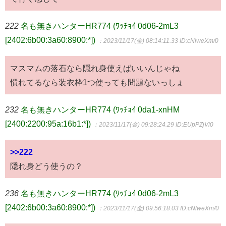
222
名も無きハンターHR774 (ﾜｯﾁｮｲ 0d06-2mL3
[2402:6b00:3a60:8900:*])
：2023/11/17(金) 08:14:11.33
ID:cNlweXm/0
マスマムの落石なら隠れ身使えばいいんじゃね
慣れてるなら装衣枠1つ使っても問題ないっしょ
232
名も無きハンターHR774 (ﾜｯﾁｮｲ 0da1-xnHM
[2400:2200:95a:16b1:*])
：2023/11/17(金) 09:28:24.29
ID:EUpPZjVi0
>>222
隠れ身どう使うの？
236
名も無きハンターHR774 (ﾜｯﾁｮｲ 0d06-2mL3
[2402:6b00:3a60:8900:*])
：2023/11/17(金) 09:56:18.03
ID:cNlweXm/0