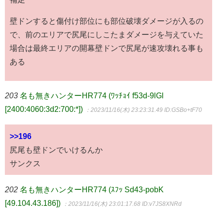
壁ドンすると傷付け部位にも部位破壊ダメージが入るの
で、前のエリアで尻尾にしこたまダメージを与えていた
場合は最終エリアの開幕壁ドンで尻尾が速攻壊れる事も
ある
203
名も無きハンターHR774 (ﾜｯﾁｮｲ f53d-9lGl
[2400:4060:3d2:700:*])
：2023/11/16(木) 23:23:31.49
ID:GSBo+tF70
>>196
尻尾も壁ドンでいけるんか
サンクス
202
名も無きハンターHR774 (ｽﾌｯ Sd43-pobK
[49.104.43.186])
：2023/11/16(木) 23:01:17.68
ID:v7JS8XNRd