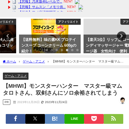
アフィリエイト
アフィリエイト
【送料無料】味の素KK プロテイ
【楽天1位】リップ型 ローター ハ
ンスープ コーンクリーム 600gの
ンディマッサージャー 電動マッサ
紹介！
ージ器 女性向け 便利 携帯
送料無料！
2024年2月6日
ホーム
ゲーム・アニメ
【MHWI】モンスターハンター マスター級マムタ
2024年6月15日
ロトさん、双剣さんにソロ余裕されてしまう
ゲーム・アニメ
【MHWI】モンスターハンター マスター級マム
タロトさん、双剣さんにソロ余裕されてしまう
PR
2023年11月26日
2023年11月24日
LINE