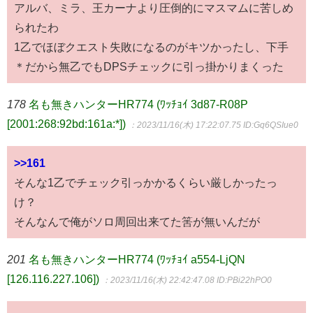
アルバ、ミラ、王カーナより圧倒的にマスマムに苦しめ
られたわ
1乙でほぼクエスト失敗になるのがキツかったし、下手
＊だから無乙でもDPSチェックに引っ掛かりまくった
178
名も無きハンターHR774 (ﾜｯﾁｮｲ 3d87-R08P
[2001:268:92bd:161a:*])
：2023/11/16(木) 17:22:07.75
ID:Gq6QSIue0
>>161
そんな1乙でチェック引っかかるくらい厳しかったっ
け？
そんなんで俺がソロ周回出来てた筈が無いんだが
201
名も無きハンターHR774 (ﾜｯﾁｮｲ a554-LjQN
[126.116.227.106])
：2023/11/16(木) 22:42:47.08
ID:PBi22hPO0