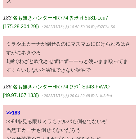
ス
183
名も無きハンターHR774 (ﾜｯﾁｮｲ 5b81-Lcu7
[175.28.204.29])
：2023/11/16(木) 18:58:50.36
ID:pFtZENLS0
ミラや王カーナが倒せるのにマスマムに逃げられるはさ
すがにネタやろ
1層でわざと軟化させずにずーーっと硬いまま殴ってま
すくらいしないと実現できない話やで
186
名も無きハンターHR774 (ｽｯﾌﾟ Sd43-FxWQ
[49.97.107.133])
：2023/11/16(木) 20:04:22.48
ID:NUh3rI/rd
>>183
>>84を見る限りミラもアルバも倒せてないぞ
当然王カーナも倒せてないだろう
どうせ装備やスキルがゴミなんだろうけど