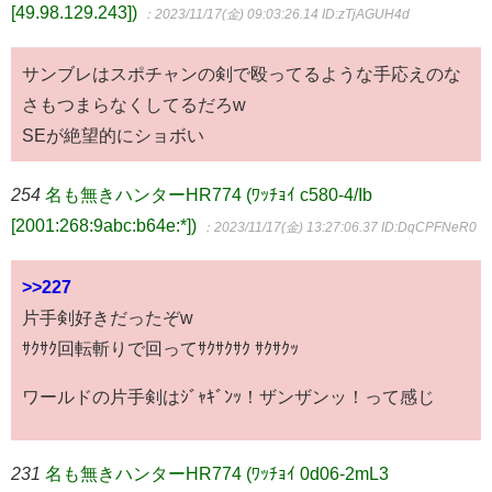
[49.98.129.243])
：2023/11/17(金) 09:03:26.14
ID:zTjAGUH4d
サンブレはスポチャンの剣で殴ってるような手応えのな
さもつまらなくしてるだろw
SEが絶望的にショボい
254
名も無きハンターHR774 (ﾜｯﾁｮｲ c580-4/Ib
[2001:268:9abc:b64e:*])
：2023/11/17(金) 13:27:06.37
ID:DqCPFNeR0
>>227
片手剣好きだったぞw
ｻｸｻｸ回転斬りで回ってｻｸｻｸｻｸ ｻｸｻｸｯ
ワールドの片手剣はｼﾞｬｷﾞﾝｯ！ザンザンッ！って感じ
231
名も無きハンターHR774 (ﾜｯﾁｮｲ 0d06-2mL3