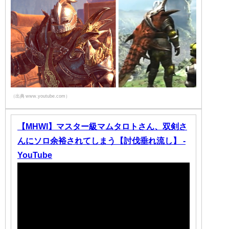
（出典 www.youtube.com）
【MHWI】マスター級マムタロトさん、双剣さ
んにソロ余裕されてしまう【討伐垂れ流し】 -
YouTube