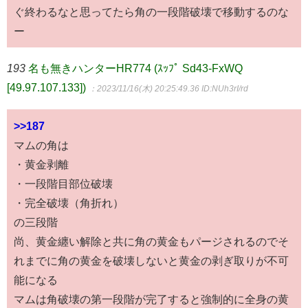
ぐ終わるなと思ってたら角の一段階破壊で移動するのな
ー
193
名も無きハンターHR774 (ｽｯﾌﾟ Sd43-FxWQ
[49.97.107.133])
：2023/11/16(木) 20:25:49.36
ID:NUh3rI/rd
>>187
マムの角は
・黄金剥離
・一段階目部位破壊
・完全破壊（角折れ）
の三段階
尚、黄金纏い解除と共に角の黄金もパージされるのでそ
れまでに角の黄金を破壊しないと黄金の剥ぎ取りが不可
能になる
マムは角破壊の第一段階が完了すると強制的に全身の黄