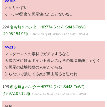
>>195
わかりやすい
そういや野良で尻尾壊れたことないな…
224
名も無きハンターHR774 (ｽｯｯﾌﾟ Sd43-FxWQ
[49.98.154.95])
：2023/11/17(金) 08:48:29.41
ID:MqS+8euCd
>>215
マスターマムの素材でガチャするなら
天燐の次に錬金ポイント高いのは角の破壊報酬じゃなく
て尻尾の破壊報酬の素材だからね
知らないで損してる奴が沢山居ると思われ
196
名も無きハンターHR774 (ｽｯﾌﾟ Sd43-FxWQ
[49.97.107.133])
：2023/11/16(木) 21:11:32.48
ID:NUh3rI/rd
補足