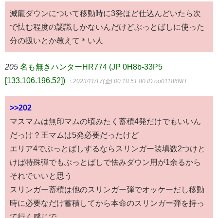
滅龍ダウンについて移動時に3発ほど仕込んどいたら次
で怯む程度の認識しかないんだけどぶっとばしに使った
分の扱いとか教えて＊い人
205
名も無きハンターHR774 (JP 0H8b-33P5
[133.106.196.52])
：2023/11/17(金) 00:18:51.80
ID:oo01186NH
>>202
マスマムは無印マムの頃みたく蓄積4発だけでもいいん
だっけ？王マムは5発必要だったけど
エリア4でぶっとばしするならスリンガー装填数2つけと
けば特殊弾でもぶっとばしで怯みダウン用が1余るから
それでいいと思う
スリンガー蓄積は他のスリンガー弾でオッケーだし移動
時に必要なだけ蓄積してから本命のスリンガー弾を持っ
て行く感じで