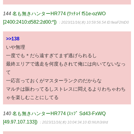
144
名も無きハンターHR774 (ﾜｯﾁｮｲ f51e-ozWO
[2400:2410:d582:2d00:*])
：2023/11/16(木) 10:59:56.54
ID:fwaF2htD0
>>138
いや無理
一度でも＊だら遠すぎてまず逃げられるし
最終エリアで逃走を何度もされて俺には向いてないなっ
て
一応言っておくがマスターランクのだからな
マルチは賑わってるしストレスに悶えるよりわちゃわち
ゃを楽しむことにしてる
140
名も無きハンターHR774 (ｽｯﾌﾟ Sd43-FxWQ
[49.97.107.133])
：2023/11/16(木) 10:04:34.10
ID:NUh3rI/rd