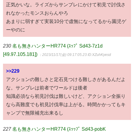
正気かいな。ライズからサンブレにかけて初見で討伐さ
れなかったモンスおらんやろ
あまりに弱すぎて実装10分で虚無になってるから園児ゲ
ーやのに
230
名も無きハンターHR774 (ｽｯﾌﾟ Sd43-7z1d
[49.97.105.181])
：2023/11/17(金) 09:17:05.23
ID:XZuhKyesd
>>229
アクションの難しさと定石見つける難しさがあるんだよ
な。サンブレは前者でワールドは後者
知識必須なら初見討伐は難しいけど、アクション全振り
なら高難度でも初見討伐率は上がる。時間かかってもキ
ャンプで無限補充出来るし
227
名も無きハンターHR774 (ｽｯｯﾌﾟ Sd43-pobK