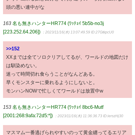
頭の悪い連中がな
163
名も無きハンターHR774 (ﾜｯﾁｮｲ 5b5b-no3j
[223.252.64.206])
：2023/11/16(木) 13:07:49.59
ID:27GtkpcU0
>>152
XXまでは全てソロクリアしてるが、ワールドの地図だけ
は馴染めない。
迷って時間切れ食らうことがなんどある。
早くモンスターに乗れるようにしないと。
モンハンNOWで忙しくてワールドは放置中w
153
名も無きハンターHR774 (ﾜｯﾁｮｲ 8bc6-Mutf
[2001:268:9afa:72d5:*])
：2023/11/16(木) 11:36:36.73
ID:ierszHj30
マスマム一番逃げられやすいのって黄金纏ってるエリア