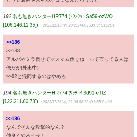
192
名も無きハンターHR774 (ｱｳｱｳｳｰ Sa59-ozWO
[106.146.11.35])
：2023/11/16(木) 20:21:44.03
ID:HJ4Gab2Ua
>>186
>>183
アルバやミラ倒せてマスマム倒せねーって言ってる人は
俺だが(外出中)
>>82と混同するのはやめろ
194
名も無きハンターHR774 (ﾜｯﾁｮｲ 3d91-eTtZ
[122.211.60.78])
：2023/11/16(木) 21:06:08.72
ID:lc8BYc4h0
>>186
なんでそんな攻撃的なん？
仲良くやろうぜ！