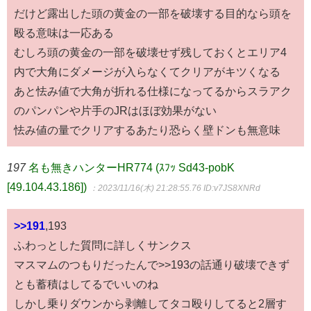
だけど露出した頭の黄金の一部を破壊する目的なら頭を
殴る意味は一応ある
むしろ頭の黄金の一部を破壊せず残しておくとエリア4
内で大角にダメージが入らなくてクリアがキツくなる
あと怯み値で大角が折れる仕様になってるからスラアク
のパンパンや片手のJRはほぼ効果がない
怯み値の量でクリアするあたり恐らく壁ドンも無意味
197
名も無きハンターHR774 (ｽﾌｯ Sd43-pobK
[49.104.43.186])
：2023/11/16(木) 21:28:55.76
ID:v7JS8XNRd
>>191
,193
ふわっとした質問に詳しくサンクス
マスマムのつもりだったんで>>193の話通り破壊できず
とも蓄積はしてるでいいのね
しかし乗りダウンから剥離してタコ殴りしてると2層す