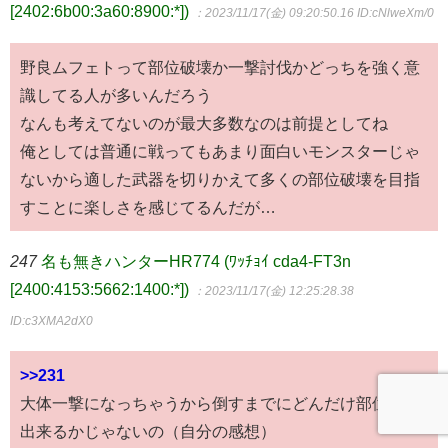
[2402:6b00:3a60:8900:*])
：2023/11/17(金) 09:20:50.16
ID:cNlweXm/0
野良ムフェトって部位破壊か一撃討伐かどっちを強く意
識してる人が多いんだろう
なんも考えてないのが最大多数なのは前提としてね
俺としては普通に戦ってもあまり面白いモンスターじゃ
ないから適した武器を切りかえて多くの部位破壊を目指
すことに楽しさを感じてるんだが…
247
名も無きハンターHR774 (ﾜｯﾁｮｲ cda4-FT3n
[2400:4153:5662:1400:*])
：2023/11/17(金) 12:25:28.38
ID:c3XMA2dX0
>>231
大体一撃になっちゃうから倒すまでにどんだけ部位破壊
出来るかじゃないの（自分の感想）