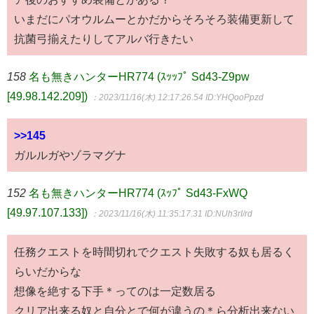
いまだにパオウルムーとかだからそろそろ装備更新して
抗菌弓揃えたりしてアルバ行きたい
158
名も無きハンターHR774 (ｽｯｯﾌﾟ Sd43-Z9pw
[49.98.142.209])
：2023/11/16(木) 12:17:26.54
ID:YHQooPpzd
>>145
ガルルガやゾラマグナ
152
名も無きハンターHR774 (ｽｯﾌﾟ Sd43-FxWQ
[49.97.107.133])
：2023/11/16(木) 11:35:17.31
ID:NUh3rI/rd
任務クエストを時間切れでクエスト失敗する奴も居るく
らいだからな
想像を絶する下手＊ってのは一定数居る
クリア出来る奴と自分とで何が違うの＊ら分析出来ない