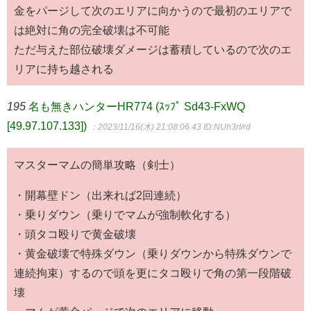
金をパージして次のエリアに向かうので最初のエリアで
は絶対に角の完全破壊は不可能
ただ与えた部位破壊ダメージは蓄積しているので次のエ
リアに持ち越される
195
名も無きハンターHR774 (ｽｯﾌﾟ Sd43-FxWQ
[49.97.107.133])
：2023/11/16(木) 21:08:06.43
ID:NUh3rI/rd
マスターマムの簡単攻略（剣士）
・開幕壁ドン（出来れば2回連続）
・乗りダウン（乗りでマムが強制軟化する）
・頭タコ殴りで黄金破壊
・黄金破壊で特殊ダウン（乗りダウンから特殊ダウンで
連続拘束）するので頭を更にタコ殴りで角の第一段階破
壊