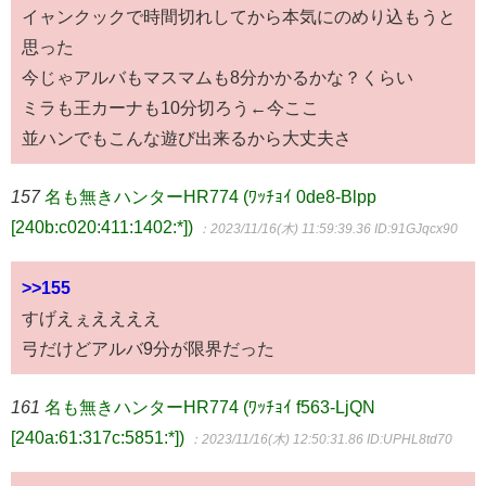
イャンクックで時間切れしてから本気にのめり込もうと
思った
今じゃアルバもマスマムも8分かかるかな？くらい
ミラも王カーナも10分切ろう←今ここ
並ハンでもこんな遊び出来るから大丈夫さ
157
名も無きハンターHR774 (ﾜｯﾁｮｲ 0de8-Blpp
[240b:c020:411:1402:*])
：2023/11/16(木) 11:59:39.36
ID:91GJqcx90
>>155
すげえぇええええ
弓だけどアルバ9分が限界だった
161
名も無きハンターHR774 (ﾜｯﾁｮｲ f563-LjQN
[240a:61:317c:5851:*])
：2023/11/16(木) 12:50:31.86
ID:UPHL8td70